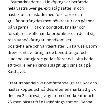
Höstmarknaderna i Lidköping var berömda i
hela västra Sverige, extratåg sattes in och
hästskjutsar lastade med folk, varor och
grislådor trängdes med nötkreatur och gående
på vägarna. Hit kom bondfolk, knallar och
försäljare av allehanda produkter och de lät sig
roas av spåkäringar, bondkomiker,
positivhalare och varitéartister. En karusell, som
drevs runt av springande bonddrängar och
stadspojkar gjorde goda affärer och ofta hade
ett tivoli eller en cirkus slagit upp sina tält på
Katthavet.
Kreaturshandeln var omfattande, grisar, kor och
hästar köptes och såldes, efter en marknad gick
det t ex 24 järnvägsvagnar med nötkreatur och
25 med hästar från Lidköpings station. Denna