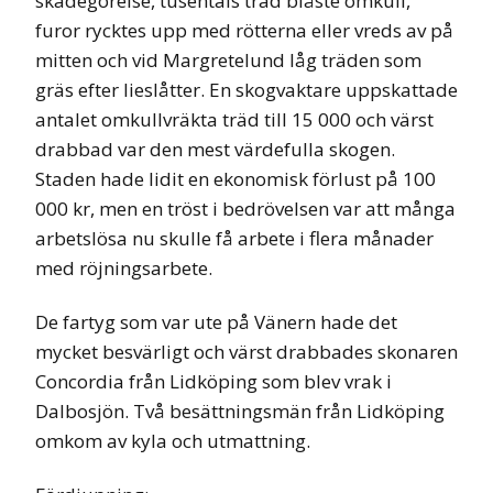
skadegörelse, tusentals träd blåste omkull,
furor rycktes upp med rötterna eller vreds av på
mitten och vid Margretelund låg träden som
gräs efter lieslåtter. En skogvaktare uppskattade
antalet omkullvräkta träd till 15 000 och värst
drabbad var den mest värdefulla skogen.
Staden hade lidit en ekonomisk förlust på 100
000 kr, men en tröst i bedrövelsen var att många
arbetslösa nu skulle få arbete i flera månader
med röjningsarbete.
De fartyg som var ute på Vänern hade det
mycket besvärligt och värst drabbades skonaren
Concordia från Lidköping som blev vrak i
Dalbosjön. Två besättningsmän från Lidköping
omkom av kyla och utmattning.