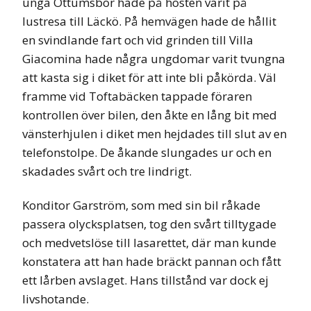
unga Öttumsbor hade på hösten varit på
lustresa till Läckö. På hemvägen hade de hållit
en svindlande fart och vid grinden till Villa
Giacomina hade några ungdomar varit tvungna
att kasta sig i diket för att inte bli påkörda. Väl
framme vid Toftabäcken tappade föraren
kontrollen över bilen, den åkte en lång bit med
vänsterhjulen i diket men hejdades till slut av en
telefonstolpe. De åkande slungades ur och en
skadades svårt och tre lindrigt.
Konditor Garström, som med sin bil råkade
passera olycksplatsen, tog den svårt tilltygade
och medvetslöse till lasarettet, där man kunde
konstatera att han hade bräckt pannan och fått
ett lårben avslaget. Hans tillstånd var dock ej
livshotande.