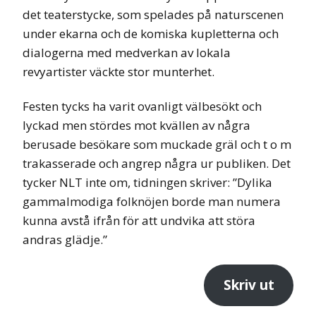
det teaterstycke, som spelades på naturscenen
under ekarna och de komiska kupletterna och
dialogerna med medverkan av lokala
revyartister väckte stor munterhet.
Festen tycks ha varit ovanligt välbesökt och
lyckad men stördes mot kvällen av några
berusade besökare som muckade gräl och t o m
trakasserade och angrep några ur publiken. Det
tycker NLT inte om, tidningen skriver: ”Dylika
gammalmodiga folknöjen borde man numera
kunna avstå ifrån för att undvika att störa
andras glädje.”
Skriv ut