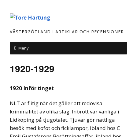
VÄSTERGÖTLAND I ARTIKLAR OCH RECENSIONER
Meny
1920-1929
1920 Inför tinget
NLT är flitig när det gäller att redovisa
kriminalitet av olika slag. Inbrott var vanliga i
Lidköping på tjugotalet. Tjuvar gör nattliga
besök med kofot och ficklampor, ibland hos C
Emil Gustafssons Bosättningsaffär, ibland hos