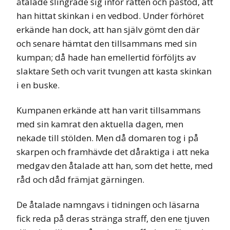
åtalade slingrade sig inför rätten och påstod, att
han hittat skinkan i en vedbod. Under förhöret
erkände han dock, att han själv gömt den där
och senare hämtat den tillsammans med sin
kumpan; då hade han emellertid förföljts av
slaktare Seth och varit tvungen att kasta skinkan
i en buske.
Kumpanen erkände att han varit tillsammans
med sin kamrat den aktuella dagen, men
nekade till stölden. Men då domaren tog i på
skarpen och framhävde det dåraktiga i att neka
medgav den åtalade att han, som det hette, med
råd och dåd främjat gärningen.
De åtalade namngavs i tidningen och läsarna
fick reda på deras stränga straff, den ene tjuven