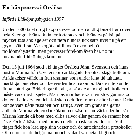
En häxprocess i Örslösa
Införd i Lidköpingsbygden 1997
Under 1600-talet drog häxprocesser som en andlig farsot fram över
hela Sverige. Främst kvinnor torterades och brändes på bål på
mycket lösa anklagelser och flera hundra fick sätta livet till på ett
grymt sätt. Från Västergötland finns få exempel på
trolldomshysterin, men processer förekom även här, t o m i
nuvarande Lidköpings kommun.
Den 13 juli 1664 stod vid tinget Örslösa Jöran Svensson och hans
hustru Marina från Uveredstorp anklagade för olika slags trolldom.
Anklagelser vällde in från grannar, som under lång tid iakttagit
märkliga händelser och beteenden hos makarna. Då de inte kunde
finna naturliga förklaringar till allt, ansåg de att magi och trolldom
måste vara med i spelet. Marinas mor hade varit en klok gumma och
dottern hade ärvt en del klokskap och flera ramsor efter henne. Detta
kunde vara både riskabelt och farligt, även om granarna gärna
anlitade Marina vid enklare åkommor såsom tandvärk eller bensår.
Marina kunde då bota med olika salvor eller genom de ramsor hon
läste. Också hästar med tarmvred eller mask kurerade hon. Vid
tinget fick hon läsa upp sina verser och de antecknades i protokollet.
Ofta innehöll de helgonnamn och sådant var betänkligt och