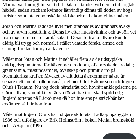
Marina var lindrigt för sin tid. I Dalarna tändes vid denna tid tjogtals
häxbål, sedan stackars kvinnor lättvindigt dömts till döden av höga
jurister, som inte genomskådat vidskepelsen bakom vittnesmålen.
Jöran och Marina räddade livet men drabbades av grannars avsky
och av grym lagstiftning. Deras liv efter hudstrykning och avbön vet
man inget om men ett är då säkert. Deras fortsatta tillvaro kunde
aldrig bli trygg och normal, i stället väntade förakt, armod och
ständig fruktan för nya anklagelser.
Målet mot Jöran och Marina innehåller flera av de tidstypiska
anklagelsepunkterna för häxeri och trolldom, ofta orsakade av dålig
grannsämja, missundsamhet, ovänskap och primitiv tro på
övernaturliga krafter. Mycket av allt detta återkommer några år
senare i ett annat trolldomsmål, det mot Olof Håkansson och Ingierd
Olufs i Tranum. Nu tog dock häradsrätt och hovrätt anklagelserna på
större allvar, sannolikt av rädsla för att häxtron skall sprida sig.
Ingierd torteras på Läckö men då hon inte ens på sträckbänken
erkänner, så blir hon friad.
Målet mot Ingierd Olufs har tidigare skildrats i Lidköpingsbygden
1986 och utförligare av Erik Holmström i boken Mellan bronssköld
och JAS-plan (1996).