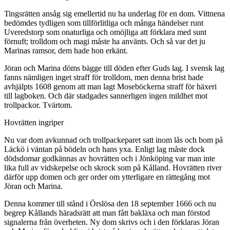
Tingsrätten ansåg sig emellertid nu ha underlag för en dom. Vittnena
bedömdes tydligen som tillförlitliga och många händelser runt
Uveredstorp som onaturliga och omöjliga att förklara med sunt
förnuft; trolldom och magi måste ha använts. Och så var det ju
Marinas ramsor, dem hade hon erkänt.
Jöran och Marina döms bägge till döden efter Guds lag. I svensk lag
fanns nämligen inget straff för trolldom, men denna brist hade
avhjälpts 1608 genom att man lagt Moseböckerna straff för häxeri
till lagboken. Och där stadgades sannerligen ingen mildhet mot
trollpackor. Tvärtom.
Hovrätten ingriper
Nu var dom avkunnad och trollpackeparet satt inom lås och bom på
Läckö i väntan på bödeln och hans yxa. Enligt lag måste dock
dödsdomar godkännas av hovrätten och i Jönköping var man inte
lika full av vidskepelse och skrock som på Kålland. Hovrätten river
därför upp domen och ger order om ytterligare en rättegång mot
Jöran och Marina.
Denna kommer till stånd i Örslösa den 18 september 1666 och nu
begrep Kållands häradsrätt att man fått bakläxa och man förstod
signalerna från överheten. Ny dom skrivs och i den förklaras Jöran