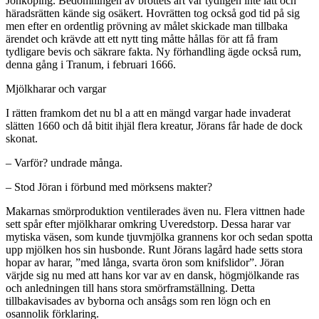
Jönköping. Bedömningen av brottets art var tydligen inte lätt och
häradsrätten kände sig osäkert. Hovrätten tog också god tid på sig
men efter en ordentlig prövning av målet skickade man tillbaka
ärendet och krävde att ett nytt ting måtte hållas för att få fram
tydligare bevis och säkrare fakta. Ny förhandling ägde också rum,
denna gång i Tranum, i februari 1666.
Mjölkharar och vargar
I rätten framkom det nu bl a att en mängd vargar hade invaderat
slätten 1660 och då bitit ihjäl flera kreatur, Jörans får hade de dock
skonat.
– Varför? undrade många.
– Stod Jöran i förbund med mörksens makter?
Makarnas smörproduktion ventilerades även nu. Flera vittnen hade
sett spår efter mjölkharar omkring Uveredstorp. Dessa harar var
mytiska väsen, som kunde tjuvmjölka grannens kor och sedan spotta
upp mjölken hos sin husbonde. Runt Jörans lagård hade setts stora
hopar av harar, ”med långa, svarta öron som knifslidor”. Jöran
värjde sig nu med att hans kor var av en dansk, högmjölkande ras
och anledningen till hans stora smörframställning. Detta
tillbakavisades av byborna och ansågs som ren lögn och en
osannolik förklaring.