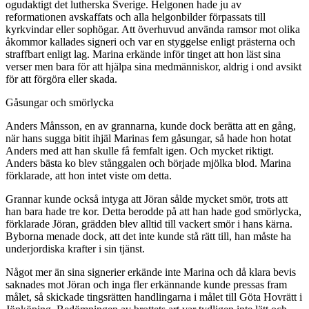
ogudaktigt det lutherska Sverige. Helgonen hade ju av
reformationen avskaffats och alla helgonbilder förpassats till
kyrkvindar eller sophögar. Att överhuvud använda ramsor mot olika
åkommor kallades signeri och var en styggelse enligt prästerna och
straffbart enligt lag. Marina erkände inför tinget att hon läst sina
verser men bara för att hjälpa sina medmänniskor, aldrig i ond avsikt
för att förgöra eller skada.
Gåsungar och smörlycka
Anders Månsson, en av grannarna, kunde dock berätta att en gång,
när hans sugga bitit ihjäl Marinas fem gåsungar, så hade hon hotat
Anders med att han skulle få femfalt igen. Och mycket riktigt.
Anders bästa ko blev stånggalen och började mjölka blod. Marina
förklarade, att hon intet viste om detta.
Grannar kunde också intyga att Jöran sålde mycket smör, trots att
han bara hade tre kor. Detta berodde på att han hade god smörlycka,
förklarade Jöran, grädden blev alltid till vackert smör i hans kärna.
Byborna menade dock, att det inte kunde stå rätt till, han måste ha
underjordiska krafter i sin tjänst.
Något mer än sina signerier erkände inte Marina och då klara bevis
saknades mot Jöran och inga fler erkännande kunde pressas fram
målet, så skickade tingsrätten handlingarna i målet till Göta Hovrätt i