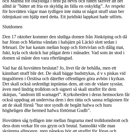
och Marina för oskyldiga i brist på bevis och rätten skriver att det
alltid är ”bätter att fria en skyldig än fälla en oskyldig”. Av respekt
för hovrätten vågar man tydligen inte mäta ut något straff utan ber
ödmjukast om hjälp med detta. Ett juridiskt lappkast hade utförts.
Slutdomen
Den 17 oktober kommer den slutliga domen från Jönköping och då
har Jöran och Marina våndats i halsjärn på Läckö slott sedan i
februari. De har kastats mellan hopp och förtvivlan och dålig mat,
fukt, kyla och skräck har plågat dem i månader. Vad som än stod i
domen så måste den vara efterlängtad.
Vad har då hovrätten beslutat? Jo, livet får de behålla, men ett
kännbart straff blir det. De skall bägge hudstrykas, d v s piskas vid
tingsdörren i Örslösa och därefter offentligen göra avbön i kyrkan.
Det skall också ordentligt inpräntas dem, att om de vidare sysslar,
även med lindrig trolldom och signeri så skall straffet för dem
skärpas, ”androm till warnagel”. Kyrkoherden i deras hemsocken får
också uppdrag att undervisa dem i den rätta och sanna religionen för
att de skall förstå ”hur stor syndh de begått hafwa och huru
högheligen dhe hermed hafwa förtörnat Gudh”.
Hovrätten såg tydligen inte mellan fingrarna med trolldomsbrott och
dess dom verkar för oss grym och brutal. Sannolikt ville man
skrämma allmogen, men påpekas bör att straffet för Jöran och