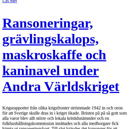
Läs mer
Ransoneringar,
grävlingskalops,
maskroskaffe och
kaninavel under
Andra Världskriget
Krigsrapporter från olika krigsfronter strömmade 1942 in och oron
för att Sverige skulle dras in i kriget ökade. Bristen på på så gott som
alla varor blev allt större och lokala kristidsnämnder och en
folkhushållningskommission inrättades och alla medborgare fick
hämta ut ransoneringskort. Till slut krävdes det kuponger för att