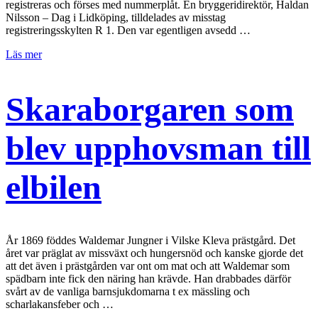
registreras och förses med nummerplåt. En bryggeridirektör, Haldan
Nilsson – Dag i Lidköping, tilldelades av misstag
registreringsskylten R 1. Den var egentligen avsedd …
Läs mer
Skaraborgaren som
blev upphovsman till
elbilen
År 1869 föddes Waldemar Jungner i Vilske Kleva prästgård. Det
året var präglat av missväxt och hungersnöd och kanske gjorde det
att det även i prästgården var ont om mat och att Waldemar som
spädbarn inte fick den näring han krävde. Han drabbades därför
svårt av de vanliga barnsjukdomarna t ex mässling och
scharlakansfeber och …