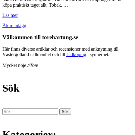
köpa praktiskt taget allt. Tobak, …
Läs mer
Navigera
Äldre inlägg
mellan
inlägg
Välkommen till torehartung.se
Här finns diverse artiklar och recensioner med anknytning till
Västergötland i allmänhet och till
Lidköping
i synnerhet.
Mycket nöje
//Tore
Sök
Kategorier: