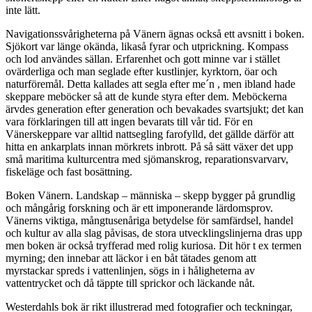
inte lätt.
Navigationssvårigheterna på Vänern ägnas också ett avsnitt i boken.
Sjökort var länge okända, likaså fyrar och utprickning. Kompass
och lod användes sällan. Erfarenhet och gott minne var i stället
ovärderliga och man seglade efter kustlinjer, kyrktorn, öar och
naturföremål. Detta kallades att segla efter me´n , men ibland hade
skeppare meböcker så att de kunde styra efter dem. Meböckerna
ärvdes generation efter generation och bevakades svartsjukt; det kan
vara förklaringen till att ingen bevarats till vår tid. För en
Vänerskeppare var alltid nattsegling farofylld, det gällde därför att
hitta en ankarplats innan mörkrets inbrott. På så sätt växer det upp
små maritima kulturcentra med sjömanskrog, reparationsvarvarv,
fiskeläge och fast bosättning.
Boken Vänern. Landskap – människa – skepp bygger på grundlig
och mångårig forskning och är ett imponerande lärdomsprov.
Vänerns viktiga, mångtusenåriga betydelse för samfärdsel, handel
och kultur av alla slag påvisas, de stora utvecklingslinjerna dras upp
men boken är också tryfferad med rolig kuriosa. Dit hör t ex termen
myrning; den innebar att läckor i en båt tätades genom att
myrstackar spreds i vattenlinjen, sögs in i håligheterna av
vattentrycket och då täppte till sprickor och läckande nåt.
Westerdahls bok är rikt illustrerad med fotografier och teckningar,