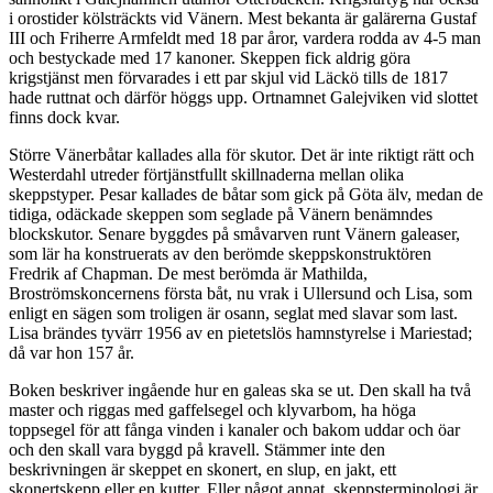
i orostider kölsträckts vid Vänern. Mest bekanta är galärerna Gustaf
III och Friherre Armfeldt med 18 par åror, vardera rodda av 4-5 man
och bestyckade med 17 kanoner. Skeppen fick aldrig göra
krigstjänst men förvarades i ett par skjul vid Läckö tills de 1817
hade ruttnat och därför höggs upp. Ortnamnet Galejviken vid slottet
finns dock kvar.
Större Vänerbåtar kallades alla för skutor. Det är inte riktigt rätt och
Westerdahl utreder förtjänstfullt skillnaderna mellan olika
skeppstyper. Pesar kallades de båtar som gick på Göta älv, medan de
tidiga, odäckade skeppen som seglade på Vänern benämndes
blockskutor. Senare byggdes på småvarven runt Vänern galeaser,
som lär ha konstruerats av den berömde skeppskonstruktören
Fredrik af Chapman. De mest berömda är Mathilda,
Broströmskoncernens första båt, nu vrak i Ullersund och Lisa, som
enligt en sägen som troligen är osann, seglat med slavar som last.
Lisa brändes tyvärr 1956 av en pietetslös hamnstyrelse i Mariestad;
då var hon 157 år.
Boken beskriver ingående hur en galeas ska se ut. Den skall ha två
master och riggas med gaffelsegel och klyvarbom, ha höga
toppsegel för att fånga vinden i kanaler och bakom uddar och öar
och den skall vara byggd på kravell. Stämmer inte den
beskrivningen är skeppet en skonert, en slup, en jakt, ett
skonertskepp eller en kutter. Eller något annat, skeppsterminologi är