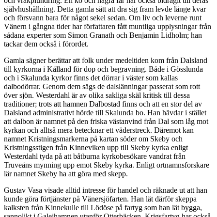
och vrakplundring. En ko och några får har också bidragit till deras
självhushållning. Detta gamla sätt att dra sig fram levde länge kvar
och försvann bara för något sekel sedan. Om liv och leverne runt
Vänern i gångna tider har författaren fått muntliga upplysningar från
sådana experter som Simon Granath och Benjamin Lidholm; han
tackar dem också i förordet.
Gamla sägner berättar att folk under medeltiden kom från Dalsland
till kyrkorna i Kålland för dop och begravning. Både i Gösslunda
och i Skalunda kyrkor finns det dörrar i väster som kallas
dalbodörrar. Genom dem sägs de dalslänningar passerat som rott
över sjön. Westerdahl är av olika sakliga skäl kritisk till dessa
traditioner; trots att hamnen Dalbostad finns och att en stor del av
Dalsland administrativt hörde till Skalunda bo. Han hävdar i stället
att dalbon är namnet på den friska västanvind från Dal som låg mot
kyrkan och alltså mera betecknar ett väderstreck. Däremot kan
namnet Kristningsmarkerna på kartan söder om Skeby och
Kristningsstigen från Kinneviken upp till Skeby kyrka enligt
Westerdahl tyda på att båtburna kyrkobesökare vandrat från
Truveåns mynning upp emot Skeby kyrka. Enligt ortnamnsforskare
lär namnet Skeby ha att göra med skepp.
Gustav Vasa visade alltid intresse för handel och räknade ut att han
kunde göra förtjänster på Vänersjöfarten. Han lät därför skeppa
kalksten från Kinnekulle till Lödöse på fartyg som han lät bygga,
sannolikt i Galejhamnen utanför Otterbäcken. Krigsfartyg har också