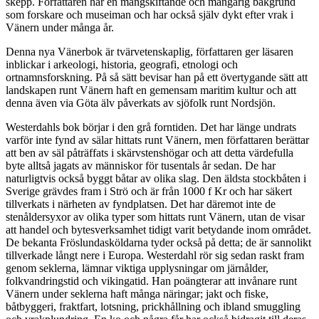
skepp. Författaren har en mångskiftande och mångårig bakgrund
som forskare och museiman och har också själv dykt efter vrak i
Vänern under många år.
Denna nya Vänerbok är tvärvetenskaplig, författaren ger läsaren
inblickar i arkeologi, historia, geografi, etnologi och
ortnamnsforskning. På så sätt bevisar han på ett övertygande sätt att
landskapen runt Vänern haft en gemensam maritim kultur och att
denna även via Göta älv påverkats av sjöfolk runt Nordsjön.
Westerdahls bok börjar i den grå forntiden. Det har länge undrats
varför inte fynd av sälar hittats runt Vänern, men författaren berättar
att ben av säl påträffats i skärvstenshögar och att detta värdefulla
byte alltså jagats av människor för tusentals år sedan. De har
naturligtvis också byggt båtar av olika slag. Den äldsta stockbåten i
Sverige grävdes fram i Strö och är från 1000 f Kr och har säkert
tillverkats i närheten av fyndplatsen. Det har däremot inte de
stenåldersyxor av olika typer som hittats runt Vänern, utan de visar
att handel och bytesverksamhet tidigt varit betydande inom området.
De bekanta Fröslundasköldarna tyder också på detta; de är sannolikt
tillverkade långt nere i Europa. Westerdahl rör sig sedan raskt fram
genom seklerna, lämnar viktiga upplysningar om järnålder,
folkvandringstid och vikingatid. Han poängterar att invånare runt
Vänern under seklerna haft många näringar; jakt och fiske,
båtbyggeri, fraktfart, lotsning, prickhållning och ibland smuggling