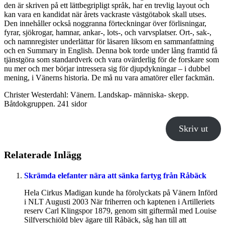
den är skriven på ett lättbegripligt språk, har en trevlig layout och
kan vara en kandidat när årets vackraste västgötabok skall utses.
Den innehåller också noggranna förteckningar över förlisningar,
fyrar, sjökrogar, hamnar, ankar-, lots-, och varvsplatser. Ort-, sak-,
och namnregister underlättar för läsaren liksom en sammanfattning
och en Summary in English. Denna bok torde under lång framtid få
tjänstgöra som standardverk och vara ovärderlig för de forskare som
nu mer och mer börjar intressera sig för djupdykningar – i dubbel
mening, i Vänerns historia. De må nu vara amatörer eller fackmän.
Christer Westerdahl: Vänern. Landskap- människa- skepp.
Båtdokgruppen. 241 sidor
Skriv ut
Relaterade Inlägg
Skrämda elefanter nära att sänka fartyg från Råbäck
Hela Cirkus Madigan kunde ha förolyckats på Vänern Införd
i NLT Augusti 2003 När friherren och kaptenen i Artilleriets
reserv Carl Klingspor 1879, genom sitt giftermål med Louise
Silfverschiöld blev ägare till Råbäck, såg han till att