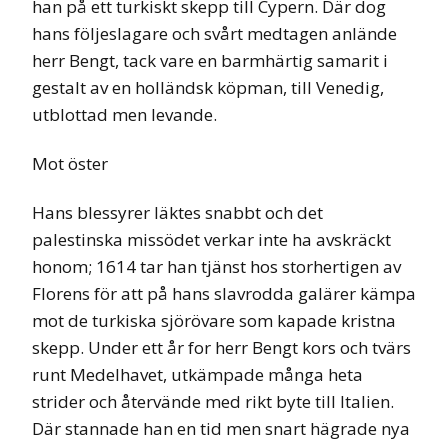
han på ett turkiskt skepp till Cypern. Där dog
hans följeslagare och svårt medtagen anlände
herr Bengt, tack vare en barmhärtig samarit i
gestalt av en holländsk köpman, till Venedig,
utblottad men levande.
Mot öster
Hans blessyrer läktes snabbt och det
palestinska missödet verkar inte ha avskräckt
honom; 1614 tar han tjänst hos storhertigen av
Florens för att på hans slavrodda galärer kämpa
mot de turkiska sjörövare som kapade kristna
skepp. Under ett år for herr Bengt kors och tvärs
runt Medelhavet, utkämpade många heta
strider och återvände med rikt byte till Italien.
Där stannade han en tid men snart hägrade nya