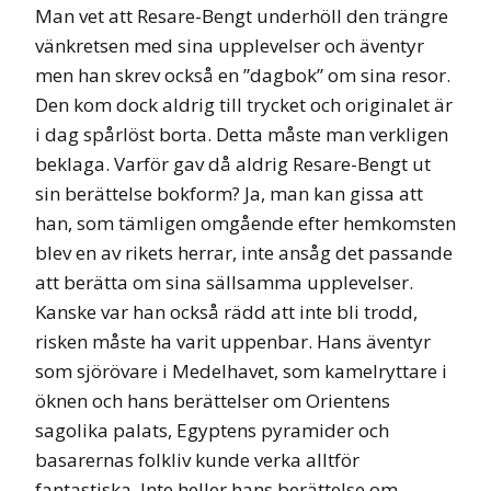
Man vet att Resare-Bengt underhöll den trängre
vänkretsen med sina upplevelser och äventyr
men han skrev också en ”dagbok” om sina resor.
Den kom dock aldrig till trycket och originalet är
i dag spårlöst borta. Detta måste man verkligen
beklaga. Varför gav då aldrig Resare-Bengt ut
sin berättelse bokform? Ja, man kan gissa att
han, som tämligen omgående efter hemkomsten
blev en av rikets herrar, inte ansåg det passande
att berätta om sina sällsamma upplevelser.
Kanske var han också rädd att inte bli trodd,
risken måste ha varit uppenbar. Hans äventyr
som sjörövare i Medelhavet, som kamelryttare i
öknen och hans berättelser om Orientens
sagolika palats, Egyptens pyramider och
basarernas folkliv kunde verka alltför
fantastiska. Inte heller hans berättelse om