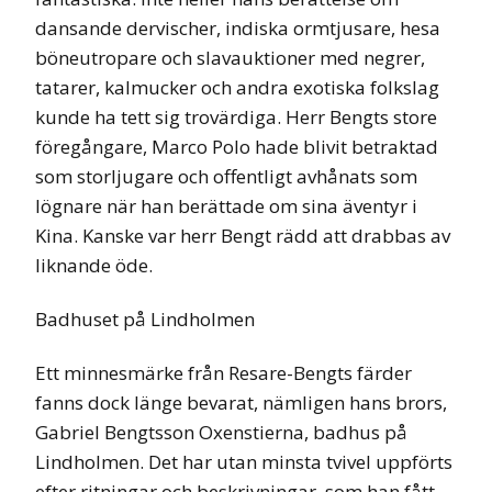
dansande dervischer, indiska ormtjusare, hesa
böneutropare och slavauktioner med negrer,
tatarer, kalmucker och andra exotiska folkslag
kunde ha tett sig trovärdiga. Herr Bengts store
föregångare, Marco Polo hade blivit betraktad
som storljugare och offentligt avhånats som
lögnare när han berättade om sina äventyr i
Kina. Kanske var herr Bengt rädd att drabbas av
liknande öde.
Badhuset på Lindholmen
Ett minnesmärke från Resare-Bengts färder
fanns dock länge bevarat, nämligen hans brors,
Gabriel Bengtsson Oxenstierna, badhus på
Lindholmen. Det har utan minsta tvivel uppförts
efter ritningar och beskrivningar, som han fått