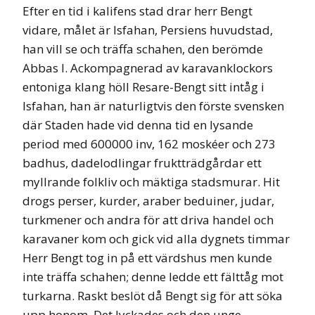
Efter en tid i kalifens stad drar herr Bengt
vidare, målet är Isfahan, Persiens huvudstad,
han vill se och träffa schahen, den berömde
Abbas I. Ackompagnerad av karavanklockors
entoniga klang höll Resare-Bengt sitt intåg i
Isfahan, han är naturligtvis den förste svensken
där Staden hade vid denna tid en lysande
period med 600000 inv, 162 moskéer och 273
badhus, dadelodlingar fruktträdgårdar ett
myllrande folkliv och mäktiga stadsmurar. Hit
drogs perser, kurder, araber beduiner, judar,
turkmener och andra för att driva handel och
karavaner kom och gick vid alla dygnets timmar
Herr Bengt tog in på ett värdshus men kunde
inte träffa schahen; denne ledde ett fälttåg mot
turkarna. Raskt beslöt då Bengt sig för att söka
upp honom. Det lyckades och den unge