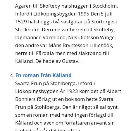
Ägaren till Skofteby halshuggen i Stockholm.
Införd i Lidköpingsbygden 1995 Den 5 juli
1529 halshöggs två västgötar på Stortorget i
Stockholm. Den ene var herren till Skofteby,
lagmannen Värmland, Nils Olofsson Winge,
den andre var Måns Bryntesson Lilliehöök,
herre till Fårdala men med släktband till
Kålland. De hade av Gustav...
En roman från Kålland
Svarta Frun på Stohlberga. Införd i
Lidköpingsbygden År 1923 kom det på Albert
Bonniers förlag ut en bok som hette Svarta
Frun på Stohlberga. Den är något så sällsynt,
som en roman med handlingen förlagd till
Kålland och även om författaren använt sin
fantasi, så går det inte att ta...