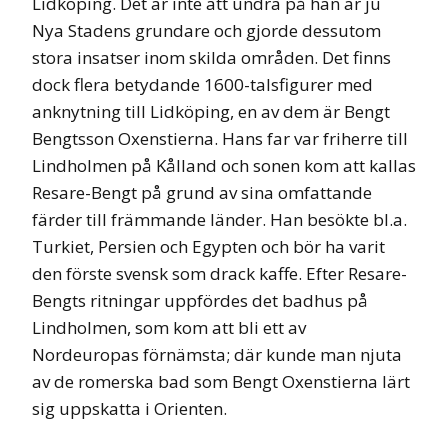
Lidköping. Det är inte att undra på han är ju
Nya Stadens grundare och gjorde dessutom
stora insatser inom skilda områden. Det finns
dock flera betydande 1600-talsfigurer med
anknytning till Lidköping, en av dem är Bengt
Bengtsson Oxenstierna. Hans far var friherre till
Lindholmen på Kålland och sonen kom att kallas
Resare-Bengt på grund av sina omfattande
färder till främmande länder. Han besökte bl.a.
Turkiet, Persien och Egypten och bör ha varit
den förste svensk som drack kaffe. Efter Resare-
Bengts ritningar uppfördes det badhus på
Lindholmen, som kom att bli ett av
Nordeuropas förnämsta; där kunde man njuta
av de romerska bad som Bengt Oxenstierna lärt
sig uppskatta i Orienten.