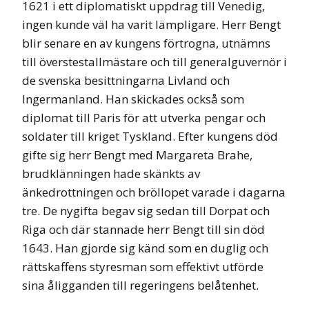
1621 i ett diplomatiskt uppdrag till Venedig,
ingen kunde väl ha varit lämpligare. Herr Bengt
blir senare en av kungens förtrogna, utnämns
till överstestallmästare och till generalguvernör i
de svenska besittningarna Livland och
Ingermanland. Han skickades också som
diplomat till Paris för att utverka pengar och
soldater till kriget Tyskland. Efter kungens död
gifte sig herr Bengt med Margareta Brahe,
brudklänningen hade skänkts av
änkedrottningen och bröllopet varade i dagarna
tre. De nygifta begav sig sedan till Dorpat och
Riga och där stannade herr Bengt till sin död
1643. Han gjorde sig känd som en duglig och
rättskaffens styresman som effektivt utförde
sina åligganden till regeringens belåtenhet.