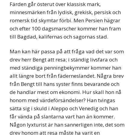
Färden går österut över klassisk mark,
minnesmärken från lydisk, grekisk, persisk och
romersk tid skymtar förbi. Men Persien hägrar
och efter 100 dagsmarscher kommer han fram
till Bagdad, kalifernas och sagornas stad.
Man kan här passa på att fråga vad det var som
drev herr Bengt att resa; i ständig livsfara och
med ständiga penningbekymmer kommer han
allt längre bort från fäderneslandet. Några brev
från Bengt till hans syster finns bevarande och
de handlar mest om ekonomi. Hur skall hon nå
honom med värdeförsändelser? Han tvingas
sätta sig i skuld i Aleppo och Venedig och han
får vända på slantarna vart han än kommer.
Någon lyxturist är han sannerligen inte, det som
drev honom att resa måste ha varit en