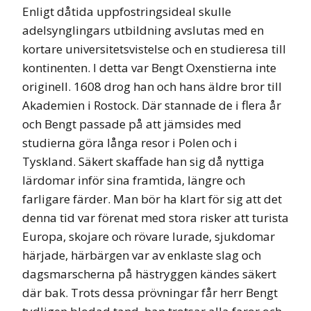
Enligt dåtida uppfostringsideal skulle
adelsynglingars utbildning avslutas med en
kortare universitetsvistelse och en studieresa till
kontinenten. I detta var Bengt Oxenstierna inte
originell. 1608 drog han och hans äldre bror till
Akademien i Rostock. Där stannade de i flera år
och Bengt passade på att jämsides med
studierna göra långa resor i Polen och i
Tyskland. Säkert skaffade han sig då nyttiga
lärdomar inför sina framtida, längre och
farligare färder. Man bör ha klart för sig att det
denna tid var förenat med stora risker att turista
Europa, skojare och rövare lurade, sjukdomar
härjade, härbärgen var av enklaste slag och
dagsmarscherna på hästryggen kändes säkert
där bak. Trots dessa prövningar får herr Bengt