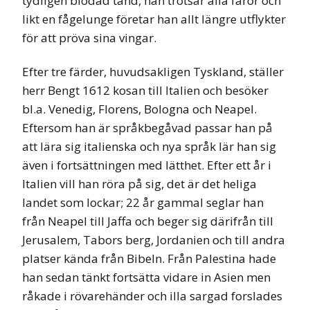
tydligen blodad tand, han trotsar alla faror och
likt en fågelunge företar han allt längre utflykter
för att pröva sina vingar.
Efter tre färder, huvudsakligen Tyskland, ställer
herr Bengt 1612 kosan till Italien och besöker
bl.a. Venedig, Florens, Bologna och Neapel.
Eftersom han är språkbegåvad passar han på
att lära sig italienska och nya språk lär han sig
även i fortsättningen med lätthet. Efter ett år i
Italien vill han röra på sig, det är det heliga
landet som lockar; 22 år gammal seglar han
från Neapel till Jaffa och beger sig därifrån till
Jerusalem, Tabors berg, Jordanien och till andra
platser kända från Bibeln. Från Palestina hade
han sedan tänkt fortsätta vidare in Asien men
råkade i rövarehänder och illa sargad forslades