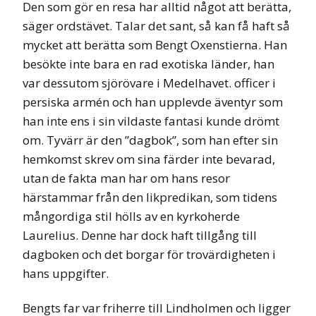
Den som gör en resa har alltid något att berätta,
säger ordstävet. Talar det sant, så kan få haft så
mycket att berätta som Bengt Oxenstierna. Han
besökte inte bara en rad exotiska länder, han
var dessutom sjörövare i Medelhavet. officer i
persiska armén och han upplevde äventyr som
han inte ens i sin vildaste fantasi kunde drömt
om. Tyvärr är den ”dagbok”, som han efter sin
hemkomst skrev om sina färder inte bevarad,
utan de fakta man har om hans resor
härstammar från den likpredikan, som tidens
mångordiga stil hölls av en kyrkoherde
Laurelius. Denne har dock haft tillgång till
dagboken och det borgar för trovärdigheten i
hans uppgifter.
Bengts far var friherre till Lindholmen och ligger