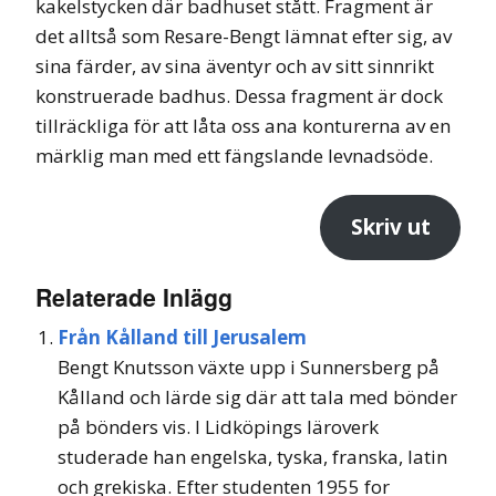
kakelstycken där badhuset stått. Fragment är
det alltså som Resare-Bengt lämnat efter sig, av
sina färder, av sina äventyr och av sitt sinnrikt
konstruerade badhus. Dessa fragment är dock
tillräckliga för att låta oss ana konturerna av en
märklig man med ett fängslande levnadsöde.
Skriv ut
Relaterade Inlägg
Från Kålland till Jerusalem
Bengt Knutsson växte upp i Sunnersberg på
Kålland och lärde sig där att tala med bönder
på bönders vis. I Lidköpings läroverk
studerade han engelska, tyska, franska, latin
och grekiska. Efter studenten 1955 for