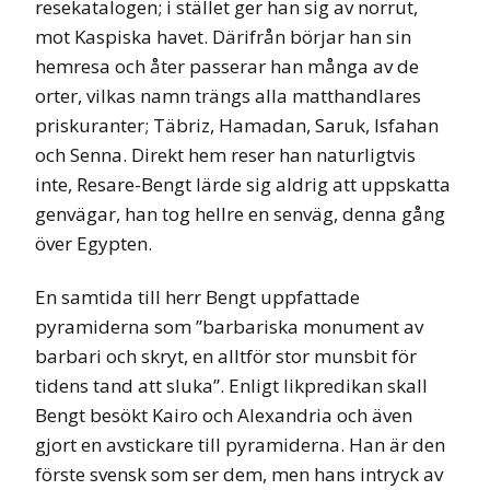
resekatalogen; i stället ger han sig av norrut,
mot Kaspiska havet. Därifrån börjar han sin
hemresa och åter passerar han många av de
orter, vilkas namn trängs alla matthandlares
priskuranter; Täbriz, Hamadan, Saruk, Isfahan
och Senna. Direkt hem reser han naturligtvis
inte, Resare-Bengt lärde sig aldrig att uppskatta
genvägar, han tog hellre en senväg, denna gång
över Egypten.
En samtida till herr Bengt uppfattade
pyramiderna som ”barbariska monument av
barbari och skryt, en alltför stor munsbit för
tidens tand att sluka”. Enligt likpredikan skall
Bengt besökt Kairo och Alexandria och även
gjort en avstickare till pyramiderna. Han är den
förste svensk som ser dem, men hans intryck av