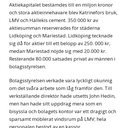
Aktiekapitalet bestämdes till en miljon kronor
och stora aktieinnehavare blev Katrinefors bruk,
LMV och Hällekis cement. 350 000 kr av
aktiesumman reserverades för städerna
Lidköping och Mariestad. Lidköping tecknade
sig då för aktier till ett belopp av 250. 000 kr,
medan Mariestad nöjde sig med 20.000 kr.
Resterande 80.000 satsades privat av männen i
bolagsstyrelsen.
Bolagsstyrelsen verkade vara lyckligt okunnig
om det svåra arbete som låg framför den. Till
verkställande direktör hade utsetts John Hedin,
men han hade sitt uppdrag mera som en
bisyssla och bolagets kontor var ett dragigt och
sparsamt möblerat vindsrum på LMV; hela
personalen bestod av en kassör.