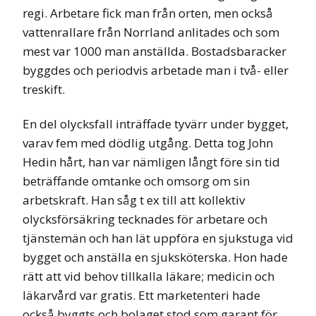
regi. Arbetare fick man från orten, men också
vattenrallare från Norrland anlitades och som
mest var 1000 man anställda. Bostadsbaracker
byggdes och periodvis arbetade man i två- eller
treskift.
En del olycksfall inträffade tyvärr under bygget,
varav fem med dödlig utgång. Detta tog John
Hedin hårt, han var nämligen långt före sin tid
beträffande omtanke och omsorg om sin
arbetskraft. Han såg t ex till att kollektiv
olycksförsäkring tecknades för arbetare och
tjänstemän och han lät uppföra en sjukstuga vid
bygget och anställa en sjuksköterska. Hon hade
rätt att vid behov tillkalla läkare; medicin och
läkarvård var gratis. Ett marketenteri hade
också byggts och bolaget stod som garant för