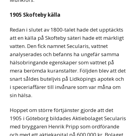
1905 Skofteby källa
Redan i slutet av 1800-talet hade det upptäckts
att en källa på Skofteby säteri hade ett märkligt
vatten. Den fick namnet Secularis, vattnet
analyserades och befanns ha ungefär samma
hälsobringande egenskaper som vattnet på
mera berömda kuranstalter. Följden blev att det
snart såldes buteljvis på Lidköpings apotek och
i speceriaffärer till invånare som var måna om
sin hälsa.
Hoppet om större förtjänster gjorde att det
1905 i Göteborg bildades Aktiebolaget Secularis
med bryggaren Henrik Pripp som ordförande
och med ett aktiekapital på 600.000 kr. Bolaget