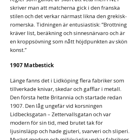
skriver man att matcherna gick i den franska
stilen och det verkar närmast likna den grekisk-
romerska. Tidningen är entusiastisk: ”Brottning
kräver list, beräkning och sinnesnärvaro och är
en kroppsövning som nått höjdpunkten av skön
konst.”
1907 Matbestick
Länge fanns det i Lidköping flera fabriker som
tillverkade knivar, skedar och gafflar i metall.
Den första hette Britannia och startade redan
1907. Den låg ungefär vid korsningen
Lidbecksgatan – Zettervallsgatan och var
modern för sin tid, med brutet tak för
ljusinsläpp och hade gjuteri, svarveri och sliperi.
Mycket modern och miljövänlig verkar fabrikens