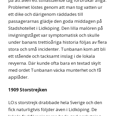
på att även ett stillastående tåg förbrukar ånga.
Problemet löstes genom att man tog vatten ur
ett dike och därigenom räddades till
passagerarnas glädje den goda middagen på
Stadshotellet i Lidköping. Den lilla malören på
invigningståget var symptomatisk och skulle
under banans trettioåriga historia följas av flera
stora och små incidenter. Tunbanan kom att bli
ett stående och tacksamt inslag i de lokala
revyerna. Där kunde ofta bara en textad skylt
med ordet Tunbanan väcka munterhet och få
applåder.
1909 Storstrejken
LO:s storstrejk drabbade hela Sverige och den
fick naturligtvis följder även i Lidköping. De