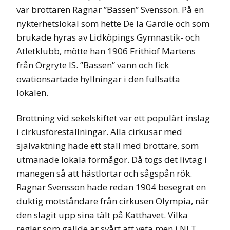
var brottaren Ragnar ”Bassen” Svensson. På en
nykterhetslokal som hette De la Gardie och som
brukade hyras av Lidköpings Gymnastik- och
Atletklubb, mötte han 1906 Frithiof Martens
från Örgryte IS. ”Bassen” vann och fick
ovationsartade hyllningar i den fullsatta
lokalen.
Brottning vid sekelskiftet var ett populärt inslag
i cirkusföreställningar. Alla cirkusar med
självaktning hade ett stall med brottare, som
utmanade lokala förmågor. Då togs det livtag i
manegen så att hästlortar och sågspån rök.
Ragnar Svensson hade redan 1904 besegrat en
duktig motståndare från cirkusen Olympia, när
den slagit upp sina tält på Katthavet. Vilka
regler som gällde är svårt att veta men i NLT