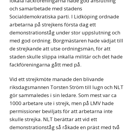
lokala fackföreningarna hade god anslutning
och samarbetade med stadens
Socialdemokratiska parti. I Lidköping ordnade
arbetarna på strejkens första dag ett
demonstrationståg under stor uppslutning och
med god ordning. Borgmästaren hade vädjat till
de strejkande att utse ordningsmän, för att
staden skulle slippa inkalla militär och det hade
fackföreningarna gått med på.
Vid ett strejkmöte manade den blivande
riksdagsmannen Torsten Ström till lugn och NLT
gör sammaledes i sin ledare. Som mest var ca
1000 arbetare ute i strejk, men på LMV hade
permissioner beviljats för att arbetarna inte
skulle strejka. NLT berättar att vid ett
demonstrationståg så råkade en präst med två