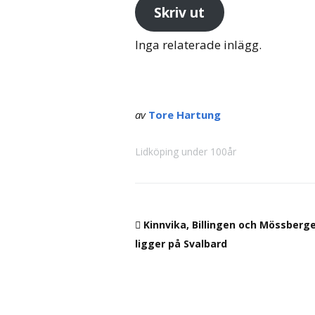
Skriv ut
Inga relaterade inlägg.
av
Tore Hartung
Lidköping under 100år
Kinnvika, Billingen och Mössberg
ligger på Svalbard