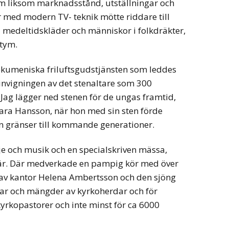
om liksom marknadsstånd, utställningar och
ar med modern TV- teknik mötte riddare till
i medeltidskläder och människor i folkdräkter,
stym.
ekumeniska friluftsgudstjänsten som leddes
nvigningen av det stenaltare som 300
– Jag lägger ned stenen för de ungas framtid,
ara Hansson, när hon med sin sten förde
n gränser till kommande generationer.
e och musik och en specialskriven mässa,
iär. Där medverkade en pampig kör med över
v kantor Helena Ambertsson och den sjöng
tar och mängder av kyrkoherdar och för
yrkopastorer och inte minst för ca 6000