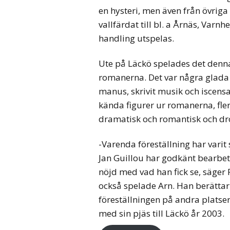
en hysteri, men även från övriga 
vallfärdat till bl. a Årnäs, Var
handling utspelas.
Ute på Läckö spelades det den
romanerna. Det var några glada
manus, skrivit musik och iscensa
kända figurer ur romanerna, fler
dramatisk och romantisk och dro
-Varenda föreställning har varit
Jan Guillou har godkänt bearbetn
nöjd med vad han fick se, säger R
också spelade Arn. Han berättar 
föreställningen på andra plats
med sin pjäs till Läckö år 2003.