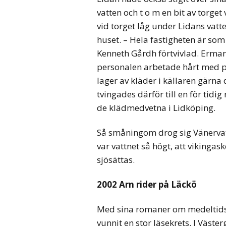
vatten och t o m en bit av torg
vid torget låg under Lidans vat
huset. – Hela fastigheten är som
Kenneth Gårdh förtvivlad. Erman
personalen arbetade hårt med 
lager av kläder i källaren gärna d
tvingades därför till en för tidi
de klädmedvetna i Lidköping.
Så småningom drog sig Vänervatt
var vattnet så högt, att vikinga
sjösättas.
2002 Arn rider på Läckö
Med sina romaner om medeltids
vunnit en stor läsekrets. I Väs