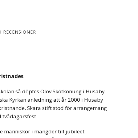
H RECENSIONER
ristnades
i skolan så döptes Olov Skötkonung i Husaby
ska Kyrkan anledning att år 2000 i Husaby
kristnande. Skara stift stod för arrangemang
 tvådagarsfest.
 människor i mängder till jubileet,