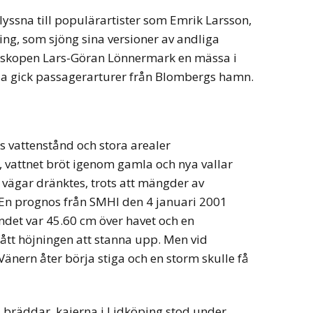
yssna till populärartister som Emrik Larsson,
ng, som sjöng sina versioner av andliga
biskopen Lars-Göran Lönnermark en mässa i
da gick passagerarturer från Blombergs hamn.
s vattenstånd och stora arealer
vattnet bröt igenom gamla och nya vallar
vägar dränktes, trots att mängder av
 En prognos från SMHI den 4 januari 2001
åndet var 45.60 cm över havet och en
fått höjningen att stanna upp. Men vid
änern åter börja stiga och en storm skulle få
a bräddar, kajerna i Lidköping stod under