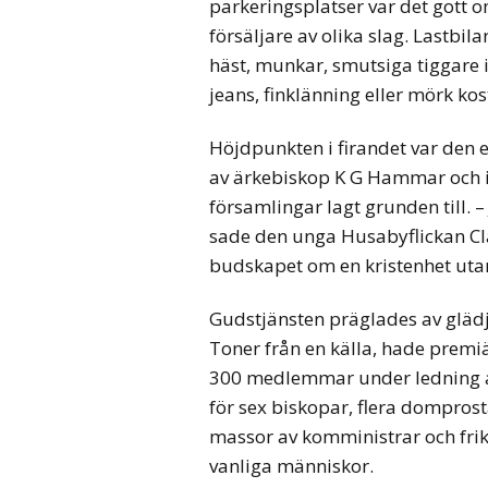
parkeringsplatser var det gott 
försäljare av olika slag. Lastbil
häst, munkar, smutsiga tiggare 
jeans, finklänning eller mörk ko
Höjdpunkten i firandet var den 
av ärkebiskop K G Hammar och i
församlingar lagt grunden till. 
sade den unga Husabyflickan Cl
budskapet om en kristenhet uta
Gudstjänsten präglades av glädj
Toner från en källa, hade prem
300 medlemmar under ledning a
för sex biskopar, flera dompros
massor av komministrar och frik
vanliga människor.