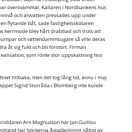
et var översvämmat. Källaren i Nordbankens hus
tennivå och älvvatten pressades upp under
 en flytande båt, sade fastighetsskötaren
s herrmode blev hårt drabbad och trots att
pumpar och vattendammsugare så ville deras
ra åt sig fukt och bli förstört. Firman
g realisation, som rönte stor uppskattning hos
net tillbaka, men det tog lång tid, ännu i maj
skeppet Sigrid Storråda i Blomberg inte kunde
riddaren Arn Magnusson har Jan Guillou
tergötland har böckerna åstadkommit något av