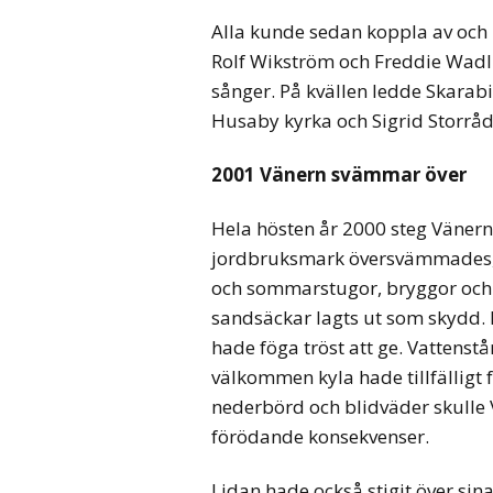
Alla kunde sedan koppla av och l
Rolf Wikström och Freddie Wadli
sånger. På kvällen ledde Skara
Husaby kyrka och Sigrid Storrå
2001 Vänern svämmar över
Hela hösten år 2000 steg Vänern
jordbruksmark översvämmades, 
och sommarstugor, bryggor och 
sandsäckar lagts ut som skydd.
hade föga tröst att ge. Vattenst
välkommen kyla hade tillfälligt 
nederbörd och blidväder skulle V
förödande konsekvenser.
Lidan hade också stigit över sin