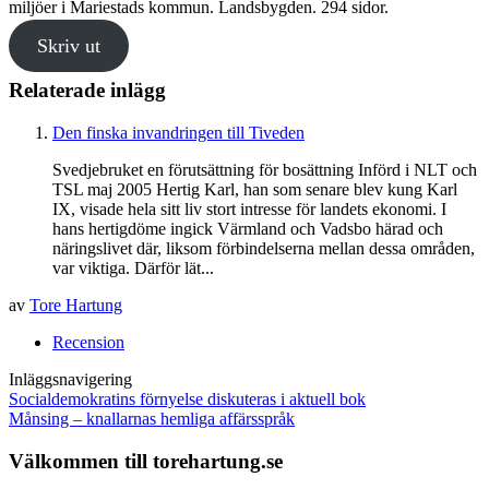
miljöer i Mariestads kommun. Landsbygden. 294 sidor.
Skriv ut
Relaterade inlägg
Den finska invandringen till Tiveden
Svedjebruket en förutsättning för bosättning Införd i NLT och
TSL maj 2005 Hertig Karl, han som senare blev kung Karl
IX, visade hela sitt liv stort intresse för landets ekonomi. I
hans hertigdöme ingick Värmland och Vadsbo härad och
näringslivet där, liksom förbindelserna mellan dessa områden,
var viktiga. Därför lät...
av
Tore Hartung
Recension
Inläggsnavigering
Socialdemokratins förnyelse diskuteras i aktuell bok
Månsing – knallarnas hemliga affärsspråk
Välkommen till torehartung.se