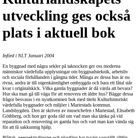
utveckling ges också
plats i aktuell bok
Införd i NLT Januari 2004
En byggnad med några sekler på taknocken ger oss moderna
människor värdefulla upplysningar om byggnadsteknik, arbetsliv
och sociala förhållanden i gångna tider. Många av dessa hus är nu
rivna, andra är till oigenkännlighet ombyggda och bara ett fåtal står
kvar i originalskick. Vilka gamla byggnader är då värda att bevara?
Hur ska man gå till väga för att renovera ett äldre hus? Bägge dessa
frågor besvaras i en nyutkommen bok med titeln Kulturhistoriskt
värdefulla byggnader och miljöer i Mariestads kommun.
Landsbygden. Den är skriven av museichefen i Mariestad, Elisabeth
Göthberg, och hon ger goda råd om vad man ska tänka på vid
reparation och renovering av gamla hus och vart man kan vända sig
för att få sakkunnig hjälp.
Plåttak, perspektivfönster och plastfärg har tyvärr vanställt alltför