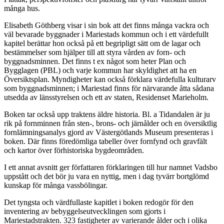
många hus.
Elisabeth Göthberg visar i sin bok att det finns många vackra och
väl bevarade byggnader i Mariestads kommun och i ett värdefullt
kapitel berättar hon också på ett begripligt sätt om de lagar och
bestämmelser som hjälper till att styra vården av forn- och
byggnadsminnen. Det finns t ex något som heter Plan och
Bygglagen (PBL) och varje kommun har skyldighet att ha en
Översiktsplan. Myndigheter kan också förklara värdefulla kulturarv
som byggnadsminnen; i Mariestad finns för närvarande åtta sådana
utsedda av länsstyrelsen och ett av staten, Residenset Marieholm.
Boken tar också upp traktens äldre historia. Bl. a Tidandalen är ju
rik på fornminnen från sten-, brons- och järnålder och en översiktlig
fornlämningsanalys gjord av Västergötlands Museum presenteras i
boken. Där finns föredömliga tabeller över fornfynd och gravfält
och kartor över förhistoriska bygdeområden.
I ett annat avsnitt ger författaren förklaringen till hur namnet Vadsbo
uppstått och det bör ju vara en nyttig, men i dag tyvärr bortglömd
kunskap för många vassbölingar.
Det tyngsta och värdfullaste kapitlet i boken redogör för den
inventering av bebyggelseutvecklingen som gjorts i
Mariestadstrakten. 323 fastigheter av varierande ålder och i olika