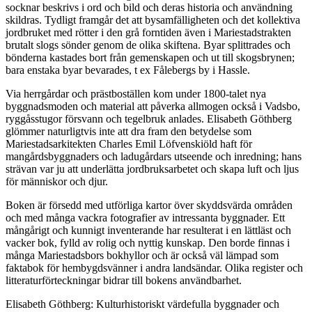
socknar beskrivs i ord och bild och deras historia och användning
skildras. Tydligt framgår det att bysamfälligheten och det kollektiva
jordbruket med rötter i den grå forntiden även i Mariestadstrakten
brutalt slogs sönder genom de olika skiftena. Byar splittrades och
bönderna kastades bort från gemenskapen och ut till skogsbrynen;
bara enstaka byar bevarades, t ex Fålebergs by i Hassle.
Via herrgårdar och prästboställen kom under 1800-talet nya
byggnadsmoden och material att påverka allmogen också i Vadsbo,
ryggåsstugor försvann och tegelbruk anlades. Elisabeth Göthberg
glömmer naturligtvis inte att dra fram den betydelse som
Mariestadsarkitekten Charles Emil Löfvenskiöld haft för
mangårdsbyggnaders och ladugårdars utseende och inredning; hans
strävan var ju att underlätta jordbruksarbetet och skapa luft och ljus
för människor och djur.
Boken är försedd med utförliga kartor över skyddsvärda områden
och med många vackra fotografier av intressanta byggnader. Ett
mångårigt och kunnigt inventerande har resulterat i en lättläst och
vacker bok, fylld av rolig och nyttig kunskap. Den borde finnas i
många Mariestadsbors bokhyllor och är också väl lämpad som
faktabok för hembygdsvänner i andra landsändar. Olika register och
litteraturförteckningar bidrar till bokens användbarhet.
Elisabeth Göthberg: Kulturhistoriskt värdefulla byggnader och