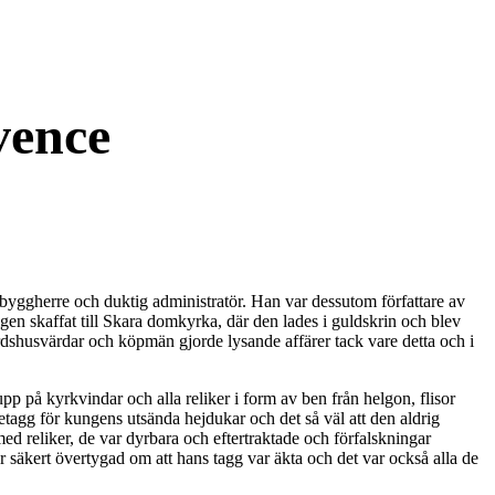
vence
byggherre och duktig administratör. Han var dessutom författare av
igen skaffat till Skara domkyrka, där den lades i guldskrin och blev
dshusvärdar och köpmän gjorde lysande affärer tack vare detta och i
p på kyrkvindar och alla reliker i form av ben från helgon, flisor
etagg för kungens utsända hejdukar och det så väl att den aldrig
ed reliker, de var dyrbara och eftertraktade och förfalskningar
 säkert övertygad om att hans tagg var äkta och det var också alla de