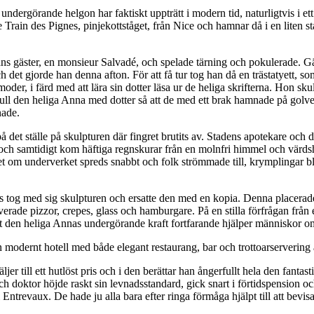
ndergörande helgon har faktiskt uppträtt i modern tid, naturligtvis i et
 Train des Pignes, pinjekottståget, från Nice och hamnar då i en liten
s gäster, en monsieur Salvadé, och spelade tärning och pokulerade. Gäst
h det gjorde han denna afton. För att få tur tog han då en trästatyett,
moder, i färd med att lära sin dotter läsa ur de heliga skrifterna. Hon 
kull den heliga Anna med dotter så att de med ett brak hamnade på golv
nade.
 det ställe på skulpturen där fingret brutits av. Stadens apotekare och
e och samtidigt kom häftiga regnskurar från en molnfri himmel och värdsh
et om underverket spreds snabbt och folk strömmade till, krymplingar bl
ris tog med sig skulpturen och ersatte den med en kopia. Denna placera
erade pizzor, crepes, glass och hamburgare. På en stilla förfrågan från
t den heliga Annas undergörande kraft fortfarande hjälper människor om 
en modernt hotell med både elegant restaurang, bar och trottoarservering ä
ljer till ett hutlöst pris och i den berättar han ångerfullt hela den fa
och doktor höjde raskt sin levnadsstandard, gick snart i förtidspension
trevaux. De hade ju alla bara efter ringa förmåga hjälpt till att bevisa