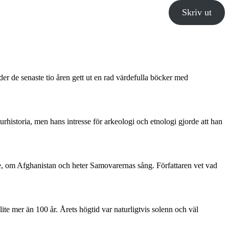
Skriv ut
r de senaste tio åren gett ut en rad värdefulla böcker med
rhistoria, men hans intresse för arkeologi och etnologi gjorde att han
e, om Afghanistan och heter Samovarernas sång. Författaren vet vad
te mer än 100 år. Årets högtid var naturligtvis solenn och väl