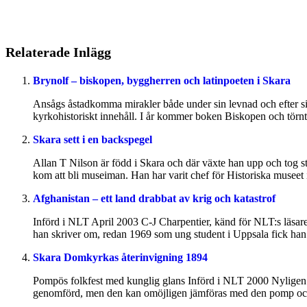
Relaterade Inlägg
Brynolf – biskopen, byggherren och latinpoeten i Skara
Ansågs åstadkomma mirakler både under sin levnad och efter sin
kyrkohistoriskt innehåll. I år kommer boken Biskopen och törn
Skara sett i en backspegel
Allan T Nilson är född i Skara och där växte han upp och tog stu
kom att bli museiman. Han har varit chef för Historiska museet 
Afghanistan – ett land drabbat av krig och katastrof
Införd i NLT April 2003 C-J Charpentier, känd för NLT:s läsar
han skriver om, redan 1969 som ung student i Uppsala fick han int
Skara Domkyrkas återinvigning 1894
Pompös folkfest med kunglig glans Införd i NLT 2000 Nyligen har
genomförd, men den kan omöjligen jämföras med den pomp och