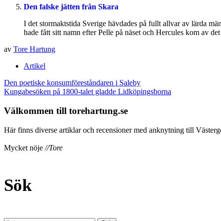
Den falske jätten från Skara
I det stormaktstida Sverige hävdades på fullt allvar av lärda m
hade fått sitt namn efter Pelle på näset och Hercules kom av de
av
Tore Hartung
Artikel
Inläggsnavigering
Den poetiske konsumföreståndaren i Saleby
Kungabesöken på 1800-talet gladde Lidköpingsborna
Välkommen till torehartung.se
Här finns diverse artiklar och recensioner med anknytning till Västergö
Mycket nöje
//Tore
Sök