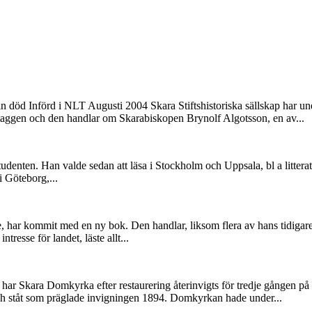
 död Införd i NLT Augusti 2004 Skara Stiftshistoriska sällskap har unde
taggen och den handlar om Skarabiskopen Brynolf Algotsson, en av...
denten. Han valde sedan att läsa i Stockholm och Uppsala, bl a litteratu
i Göteborg,...
e, har kommit med en ny bok. Den handlar, liksom flera av hans tidigar
resse för landet, läste allt...
 Skara Domkyrka efter restaurering återinvigts för tredje gången på li
 ståt som präglade invigningen 1894. Domkyrkan hade under...