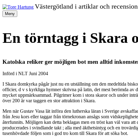
Gå
Västergötland i artiklar och recension
vidare
Tore
Meny
till
innehållet
Hartung
En törntagg i Skara o
Katolska reliker ger möjligen bot men alltid inkomste
Införd i NLT Juni 2004
I Skara domkyrka pågår just nu en utställning om den medeltida bisko
officier, d v s kyrkliga hymner skrivna på latin, det mest berömda av 
mycket uppmärksammad. Pilgrimer kom i stora skaror och under inträff
över 200 år var taggen en stor attraktion i Skara.
Men när Gustav Vasa lät införa den lutherska läran i Sverige avskaffad
från Jesu kors eller taggar från törnekronan ansågs som vidskeplighet
återfunnits. Möjligen kan detta beklagas men en tröst kan väl vara att
producerades i svindlande takt ; alla med äkthetsintyg och en trovärd
tusenhövdade följen som i god tro kom till Skara för att söka bot.