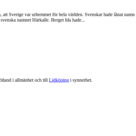
än, att Sverige var urhemmet för hela världen. Svenskar hade lånat namn
t svenska namnet Härkalle. Berget Ida hade...
tland i allmänhet och till
Lidköping
i synnerhet.