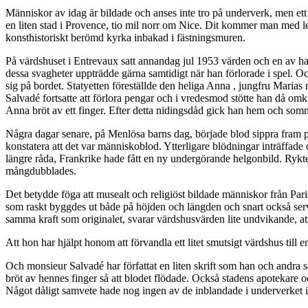
Människor av idag är bildade och anses inte tro på underverk, men ett u
en liten stad i Provence, tio mil norr om Nice. Dit kommer man med le
konsthistoriskt berömd kyrka inbakad i fästningsmuren.
På värdshuset i Entrevaux satt annandag jul 1953 värden och en av han
dessa svagheter uppträdde gärna samtidigt när han förlorade i spel. Oc
sig på bordet. Statyetten föreställde den heliga Anna , jungfru Marias 
Salvadé fortsatte att förlora pengar och i vredesmod stötte han då om
Anna bröt av ett finger. Efter detta nidingsdåd gick han hem och som
Några dagar senare, på Menlösa barns dag, började blod sippra fram på
konstatera att det var människoblod. Ytterligare blödningar inträffad
längre råda, Frankrike hade fått en ny undergörande helgonbild. Rykt
mångdubblades.
Det betydde föga att musealt och religiöst bildade människor från Pa
som raskt byggdes ut både på höjden och längden och snart också serv
samma kraft som originalet, svarar värdshusvärden lite undvikande, at
Att hon har hjälpt honom att förvandla ett litet smutsigt värdshus till 
Och monsieur Salvadé har författat en liten skrift som han och andra sä
bröt av hennes finger så att blodet flödade. Också stadens apotekare 
Något dåligt samvete hade nog ingen av de inblandade i underverket i En