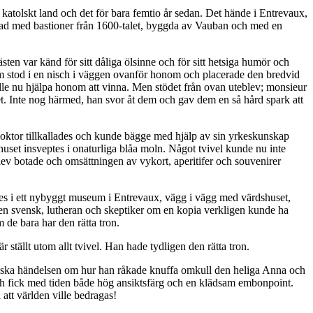
t katolskt land och det för bara femtio år sedan. Det hände i Entrevaux,
 stad med bastioner från 1600-talet, byggda av Vauban och med en
en var känd för sitt dåliga ölsinne och för sitt hetsiga humör och
 som stod i en nisch i väggen ovanför honom och placerade den bredvid
skulle nu hjälpa honom att vinna. Men stödet från ovan uteblev; monsieur
et. Inte nog härmed, han svor åt dem och gav dem en så hård spark att
 doktor tillkallades och kunde bägge med hjälp av sin yrkeskunskap
uset insveptes i onaturliga blåa moln. Något tvivel kunde nu inte
ev botade och omsättningen av vykort, aperitifer och souvenirer
des i ett nybyggt museum i Entrevaux, vägg i vägg med värdshuset,
 en svensk, lutheran och skeptiker om en kopia verkligen kunde ha
de bara har den rätta tron.
r ställt utom allt tvivel. Han hade tydligen den rätta tron.
ntastiska händelsen om hur han råkade knuffa omkull den heliga Anna och
 och fick med tiden både hög ansiktsfärg och en klädsam embonpoint.
 att världen ville bedragas!