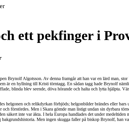
er
ch ett pekfinger i Pro
r
pen Brynolf Algotsson. Av denna framgår att han var en lärd man, stor 
dem är en hyllning till Kristi törntagg. En sådan tagg hade Brynolf näml
ade, blinda blev seende, döva hörande och halta och lytta hjälpta. Vär
es helgonen och relikdyrkan förbjöds; helgonbilder brändes eller bars up
er och förstördes. Men i Skara gömde man listigt undan sin dyrbara törn
 den säkert inte var äkta. I hela Europa handlades det under medeltiden m
ig bakgrundshistoria. Men ingen skugga faller på biskop Brynolf, han var