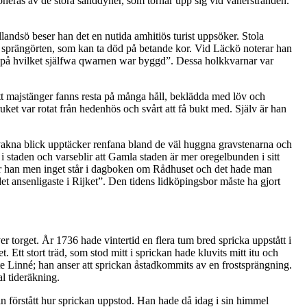
oneras av de stora sanddyner, som tornar upp sig vid vänerstranden.
landsö beser han det en nutida amhitiös turist uppsöker. Stola
sprängörten, som kan ta död på betande kor. Vid Läckö noterar han
hus, på hvilket själfwa qwarnen war byggd”. Dessa holkkvarnar var
t majstänger fanns resta på många håll, beklädda med löv och
uket var rotat från hedenhös och svårt att få bukt med. Själv är han
vakna blick upptäcker renfana bland de väl huggna gravstenarna och
 staden och varseblir att Gamla staden är mer oregelbunden i sitt
iver han men inget står i dagboken om Rådhuset och det hade man
et ansenligaste i Rijket”. Den tidens lidköpingsbor måste ha gjort
 torget. År 1736 hade vintertid en flera tum bred spricka uppstått i
tt stort träd, som stod mitt i sprickan hade kluvits mitt itu och
nte Linné; han anser att sprickan åstadkommits av en frostsprängning.
al tideräkning.
n förstått hur sprickan uppstod. Han hade då idag i sin himmel