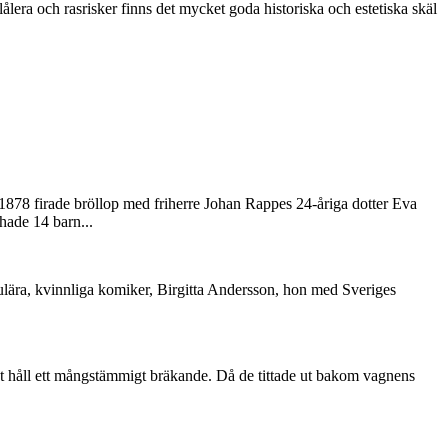
ålera och rasrisker finns det mycket goda historiska och estetiska skäl
878 firade bröllop med friherre Johan Rappes 24-åriga dotter Eva
hade 14 barn...
ulära, kvinnliga komiker, Birgitta Andersson, hon med Sveriges
 håll ett mångstämmigt bräkande. Då de tittade ut bakom vagnens