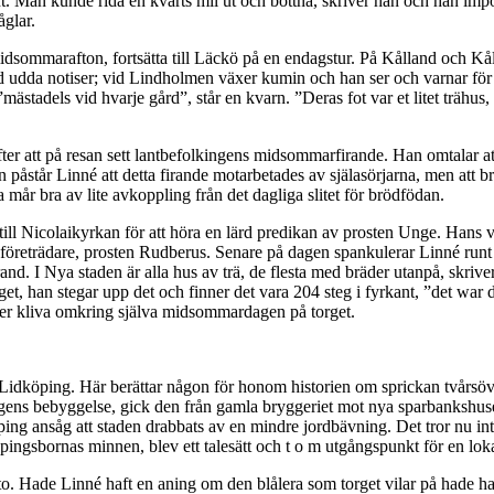
nt. Man kunde rida en kvarts mil ut och bottna, skriver han och han imp
åglar.
 midsommarafton, fortsätta till Läckö på en endagstur. På Kålland och Kål
 udda notiser; vid Lindholmen växer kumin och han ser och varnar för 
 ”mästadels vid hvarje gård”, står en kvarn. ”Deras fot var et litet trä
r att på resan sett lantbefolkingens midsommarfirande. Han omtalar at
 påstår Linné att detta firande motarbetades av själasörjarna, men att br
 mår bra av lite avkoppling från det dagliga slitet för brödfödan.
ill Nicolaikyrkan för att höra en lärd predikan av prosten Unge. Hans 
företrädare, prosten Rudberus. Senare på dagen spankulerar Linné runt i
and. I Nya staden är alla hus av trä, de flesta med bräder utanpå, skr
, han stegar upp det och finner det vara 204 steg i fyrkant, ”det war d
der kliva omkring själva midsommardagen på torget.
Lidköping. Här berättar någon för honom historien om sprickan tvårsöver
ens bebyggelse, gick den från gamla bryggeriet mot nya sparbankshuset. E
öping ansåg att staden drabbats av en mindre jordbävning. Det tror nu i
öpingsbornas minnen, blev ett talesätt och t o m utgångspunkt för en lok
o. Hade Linné haft en aning om den blålera som torget vilar på hade ha