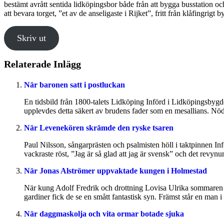
bestämt avrått sentida lidköpingsbor både från att bygga busstation och
att bevara torget, ”et av de anseligaste i Rijket”, fritt från klåfingrigt 
Skriv ut
Relaterade Inlägg
När baronen satt i postluckan
En tidsbild från 1800-talets Lidköping Införd i Lidköpingsbyg
upplevdes detta säkert av brudens fader som en mesallians. Nöde
När Levenekören skrämde den ryske tsaren
Paul Nilsson, sångarprästen och psalmisten höll i taktpinnen I
vackraste röst, ”Jag är så glad att jag är svensk” och det revynum
När Jonas Alströmer uppvaktade kungen i Holmestad
När kung Adolf Fredrik och drottning Lovisa Ulrika sommaren 
gardiner fick de se en smått fantastisk syn. Främst står en man
När daggmaskolja och vita ormar botade sjuka