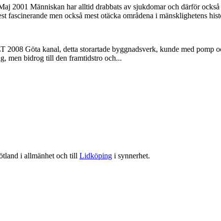
 Maj 2001 Människan har alltid drabbats av sjukdomar och därför också
mest fascinerande men också mest otäcka områdena i mänsklighetens histo
T 2008 Göta kanal, detta storartade byggnadsverk, kunde med pomp och st
, men bidrog till den framtidstro och...
tland i allmänhet och till
Lidköping
i synnerhet.