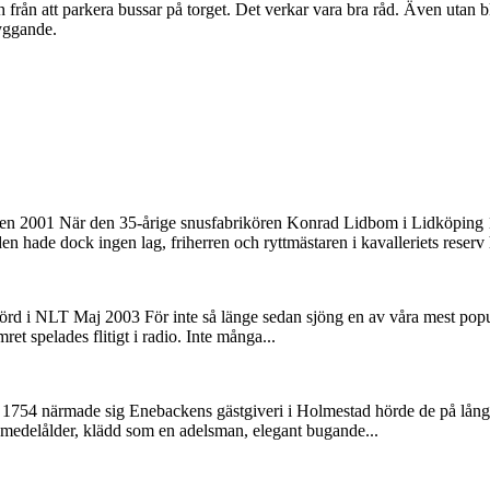
 från att parkera bussar på torget. Det verkar vara bra råd. Även utan bl
byggande.
den 2001 När den 35-årige snusfabrikören Konrad Lidbom i Lidköping 1
n hade dock ingen lag, friherren och ryttmästaren i kavalleriets reserv 
nförd i NLT Maj 2003 För inte så länge sedan sjöng en av våra mest pop
ret spelades flitigt i radio. Inte många...
1754 närmade sig Enebackens gästgiveri i Holmestad hörde de på långt
 i medelålder, klädd som en adelsman, elegant bugande...