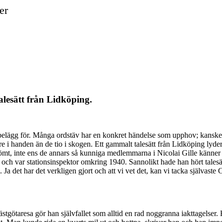
er
lesätt från Lidköping.
iga belägg för. Många ordstäv har en konkret händelse som upphov; kansk
e i handen än de tio i skogen. Ett gammalt talesätt från Lidköping lyder:
tglömt, inte ens de annars så kunniga medlemmarna i Nicolai Gille känner
 och var stationsinspektor omkring 1940. Sannolikt hade han hört talesät
 det har det verkligen gjort och att vi vet det, kan vi tacka självaste 
götaresa gör han självfallet som alltid en rad noggranna iakttagelser. 