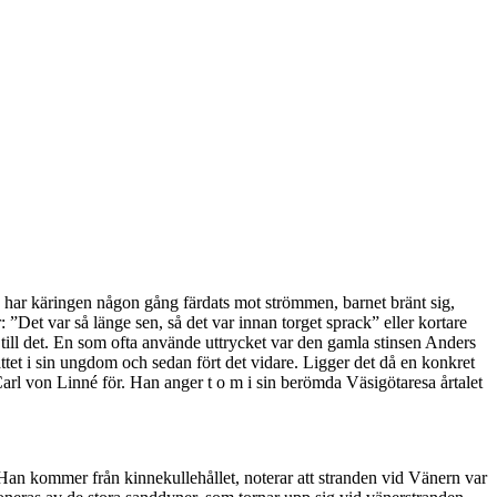
e har käringen någon gång färdats mot strömmen, barnet bränt sig,
 ”Det var så länge sen, så det var innan torget sprack” eller kortare
 till det. En som ofta använde uttrycket var den gamla stinsen Anders
tet i sin ungdom och sedan fört det vidare. Ligger det då en konkret
Carl von Linné för. Han anger t o m i sin berömda Väsigötaresa årtalet
Han kommer från kinnekullehållet, noterar att stranden vid Vänern var