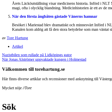
Årets Läcköutställning visar medicinens historia. Införd i NLT
magi, ofta i olycklig blandning. Medicinhistorien är ett av de 
När den första ångbåten gästade Vänerns hamnar
Besöket i Mariestad blev dramatiskt och minnesvärt Införd i NL
Kanalen kom aldrig att få den stora betydelse som man väntat sig
av
Tore Hartung
Artikel
Inläggsnavigering
Nazistbilen som rullade på Lidköpings gator
När Jonas Alströmer uppvaktade kungen i Holmestad
Välkommen till torehartung.se
Här finns diverse artiklar och recensioner med anknytning till Västergö
Mycket nöje
//Tore
Sök