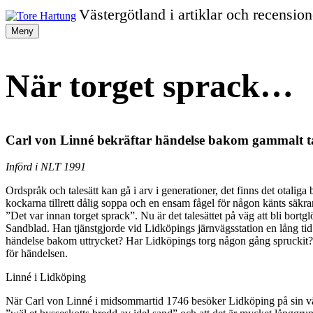
Gå
Västergötland i artiklar och recension
vidare
Tore
Meny
till
innehållet
Hartung
När torget sprack…
Carl von Linné bekräftar händelse bakom gammalt ta
Införd i NLT 1991
Ordspråk och talesätt kan gå i arv i generationer, det finns det otal
kockarna tillrett dålig soppa och en ensam fågel för någon känts säkrar
”Det var innan torget sprack”. Nu är det talesättet på väg att bli bor
Sandblad. Han tjänstgjorde vid Lidköpings järnvägsstation en lång tid
händelse bakom uttrycket? Har Lidköpings torg någon gång spruckit?. Ja
för händelsen.
Linné i Lidköping
När Carl von Linné i midsommartid 1746 besöker Lidköping på sin väst