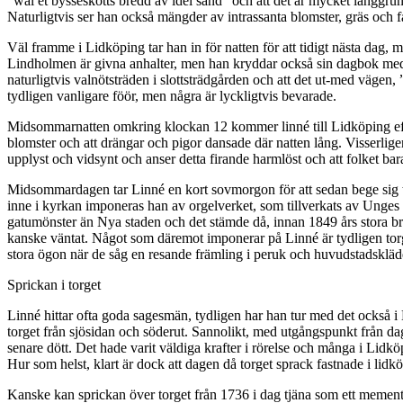
”wäl et bysseskotts bredd av idel sand” och att det är mycket långgru
Naturligtvis ser han också mängder av intrassanta blomster, gräs och f
Väl framme i Lidköping tar han in för natten för att tidigt nästa dag,
Lindholmen är givna anhalter, men han kryddar också sin dagbok med
naturligtvis valnötsträden i slottsträdgården och att det ut-med vägen,
tydligen vanligare föör, men några är lyckligtvis bevarade.
Midsommarnatten omkring klockan 12 kommer linné till Lidköping efte
blomster och att drängar och pigor dansade där natten lång. Visserligen
upplyst och vidsynt och anser detta firande harmlöst och att folket bara
Midsommardagen tar Linné en kort sovmorgon för att sedan bege sig t
inne i kyrkan imponeras han av orgelverket, som tillverkats av Unges 
gatumönster än Nya staden och det stämde då, innan 1849 års stora br
kanske väntat. Något som däremot imponerar på Linné är tydligen torget
stora ögon när de såg en resande främling i peruk och huvudstadsklä
Sprickan i torget
Linné hittar ofta goda sagesmän, tydligen har han tur med det också i 
torget från sjösidan och söderut. Sannolikt, med utgångspunkt från dag
senare dött. Det hade varit väldiga krafter i rörelse och många i Lidk
Hur som helst, klart är dock att dagen då torget sprack fastnade i lidk
Kanske kan sprickan över torget från 1736 i dag tjäna som ett mement