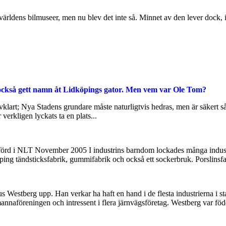
 världens bilmuseer, men nu blev det inte så. Minnet av den lever dock,
också gett namn åt Lidköpings gator. Men vem var Ole Tom?
älvklart; Nya Stadens grundare måste naturligtvis hedras, men är säkert
verkligen lyckats ta en plats...
 Införd i NLT November 2005 I industrins barndom lockades många indus
ng tändsticksfabrik, gummifabrik och också ett sockerbruk. Porslinsfa
nus Westberg upp. Han verkar ha haft en hand i de flesta industrierna i 
nnaföreningen och intressent i flera järnvägsföretag. Westberg var född