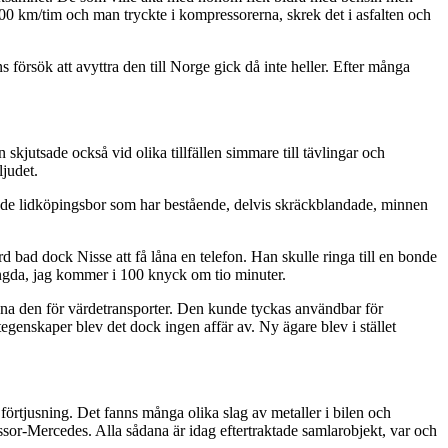
100 km/tim och man tryckte i kompressorerna, skrek det i asfalten och
försök att avyttra den till Norge gick då inte heller. Efter många
jutsade också vid olika tillfällen simmare till tävlingar och
ljudet.
är de lidköpingsbor som har bestående, delvis skräckblandade, minnen
 bad dock Nisse att få låna en telefon. Han skulle ringa till en bonde
tängda, jag kommer i 100 knyck om tio minuter.
agna den för värdetransporter. Den kunde tyckas användbar för
rtegenskaper blev det dock ingen affär av. Ny ägare blev i stället
rtjusning. Det fanns många olika slag av metaller i bilen och
ssor-Mercedes. Alla sådana är idag eftertraktade samlarobjekt, var och