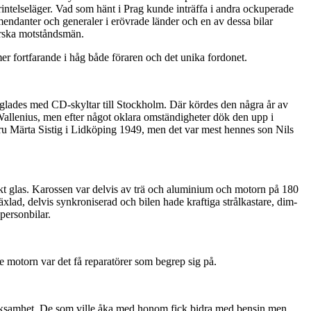
örintelseläger. Vad som hänt i Prag kunde inträffa i andra ockuperade
endanter och generaler i erövrade länder och en av dessa bilar
orska motståndsmän.
 fortfarande i håg både föraren och det unika fordonet.
glades med CD-skyltar till Stockholm. Där kördes den några år av
Wallenius, men efter något oklara omständigheter dök den upp i
u Märta Sistig i Lidköping 1949, men det var mest hennes son Nils
t glas. Karossen var delvis av trä och aluminium och motorn på 180
lad, delvis synkroniserad och bilen hade kraftiga strålkastare, dim-
personbilar.
e motorn var det få reparatörer som begrep sig på.
pmärksamhet. De som ville åka med honom fick bidra med bensin men