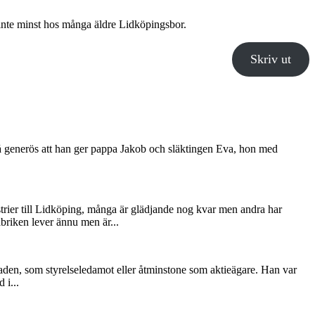
 inte minst hos många äldre Lidköpingsbor.
Skriv ut
 så generös att han ger pappa Jakob och släktingen Eva, hon med
trier till Lidköping, många är glädjande nog kvar men andra har
briken lever ännu men är...
staden, som styrelseledamot eller åtminstone som aktieägare. Han var
 i...