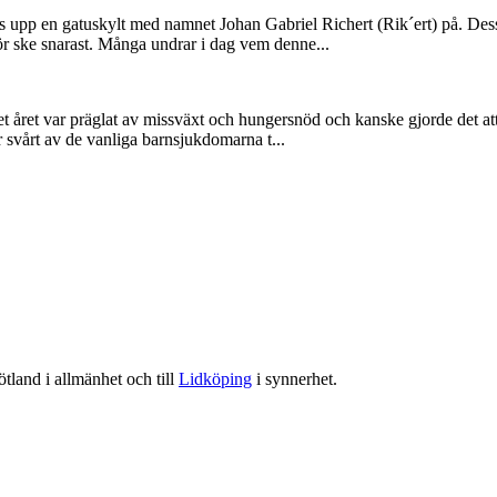
tts upp en gatuskylt med namnet Johan Gabriel Richert (Rik´ert) på. Des
ör ske snarast. Många undrar i dag vem denne...
 året var präglat av missväxt och hungersnöd och kanske gjorde det at
 svårt av de vanliga barnsjukdomarna t...
tland i allmänhet och till
Lidköping
i synnerhet.