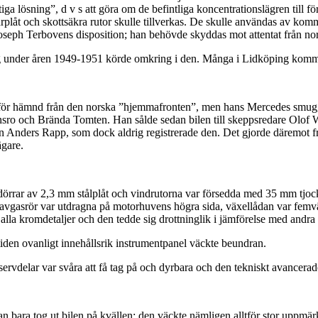
ga lösning”, d v s att göra om de befintliga koncentrationslägren till f
låt och skottsäkra rutor skulle tillverkas. De skulle användas av komm
n Joseph Terbovens disposition; han behövde skyddas mot attentat från n
ig under åren 1949-1951 körde omkring i den. Många i Lidköping kommer
la för hämnd från den norska ”hjemmafronten”, men hans Mercedes smug
ansro och Brända Tomten. Han sålde sedan bilen till skeppsredare Olof 
Anders Rapp, som dock aldrig registrerade den. Det gjorde däremot fr
ägare.
rrar av 2,3 mm stålplåt och vindrutorna var försedda med 35 mm tjock
avgasrör var utdragna på motorhuvens högra sida, växellådan var femväx
lla kromdetaljer och den tedde sig drottninglik i jämförelse med andra 
 tiden ovanligt innehållsrik instrumentpanel väckte beundran.
ervdelar var svåra att få tag på och dyrbara och den tekniskt avancerad
han bara tog ut bilen på kvällen; den väckte nämligen alltför stor up