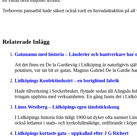
en värda flera miljoner kronor.
Terbovens pansarbil hade säkert också varit en huvudattraktion på all
Relaterade Inlägg
Gatunamn med historia – Länderier och hantverkare har 
Att det finns en De la Gardieväg i Lidköping är naturligtvis sj
potatisen, var sin bit av gatan. Magnus Gabriel De la Gardie har 
Lidköpings Konfektindustri – en bortglömd fabrik
Hade tillverkning i Sockerbruket, flyttade sedan till Alingsås
tvingats upphöra med verksamheten. En gång fanns det i Lidköpi
Linus Westberg – Lidköpings egen tändstickskung
I Lidköpings historia från tidigt 1900-tal dyker ofta namnet Li
också ledamot i stads- och kyrkofullmäktige, ordförande i köpma
Lidköpings kortaste gata – uppkallad efter J G Richert