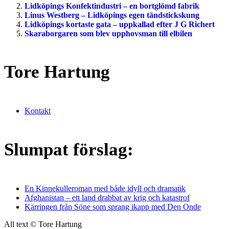
Lidköpings Konfektindustri – en bortglömd fabrik
Linus Westberg – Lidköpings egen tändstickskung
Lidköpings kortaste gata – uppkallad efter J G Richert
Skaraborgaren som blev upphovsman till elbilen
Tore Hartung
Kontakt
Slumpat förslag:
En Kinnekulleroman med både idyll och dramatik
Afghanistan – ett land drabbat av krig och katastrof
Kärringen från Söne som sprang ikapp med Den Onde
All text © Tore Hartung