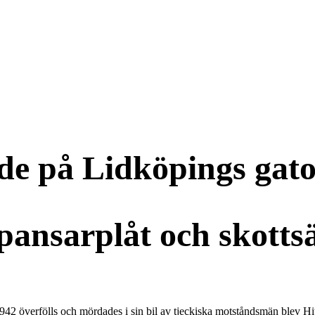
ade på Lidköpings gat
ansarplåt och skottsä
42 överfölls och mördades i sin bil av tjeckiska motståndsmän blev H