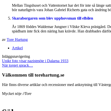
Mellan Tingshuset och Vattentornet har det för inte så länge sa
bör naturligtvis vara Johan Gabriel Richerts gata och ändring b
Skaraborgaren som blev upphovsman till elbilen
År 1869 föddes Waldemar Jungner i Vilske Kleva prästgård. Det
spädbarn inte fick den näring han krävde. Han drabbades därför
av
Tore Hartung
Artikel
Inläggsnavigering
Unikt foto visar nazistmöte i Dalarna 1933
När torget sprack…
Välkommen till torehartung.se
Här finns diverse artiklar och recensioner med anknytning till Västergö
Mycket nöje
//Tore