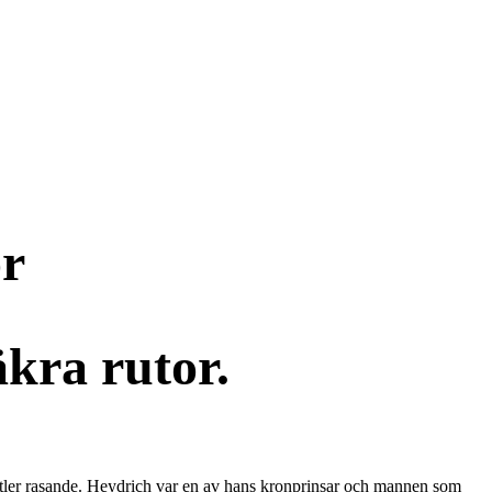
or
kra rutor.
itler rasande. Heydrich var en av hans kronprinsar och mannen som