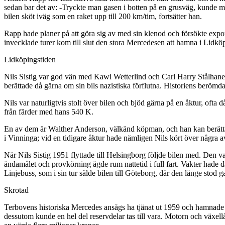
sedan bar det av: -Tryckte man gasen i botten på en grusväg, kunde man
bilen sköt iväg som en raket upp till 200 km/tim, fortsätter han.
Rapp hade planer på att göra sig av med sin klenod och försökte expor
invecklade turer kom till slut den stora Mercedesen att hamna i Lidkö
Lidköpingstiden
Nils Sistig var god vän med Kawi Wetterlind och Carl Harry Stålhane o
berättade då gärna om sin bils nazistiska förflutna. Historiens berömda 
Nils var naturligtvis stolt över bilen och bjöd gärna på en åktur, of
från färder med hans 540 K.
En av dem är Walther Anderson, välkänd köpman, och han kan berätta om 
i Vinninga; vid en tidigare åktur hade nämligen Nils kört över några a
När Nils Sistig 1951 flyttade till Helsingborg följde bilen med. Den 
ändamålet och provkörning ägde rum nattetid i full fart. Vakter hade då 
Linjebuss, som i sin tur sålde bilen till Göteborg, där den länge stod g
Skrotad
Terbovens historiska Mercedes ansågs ha tjänat ut 1959 och hamnade d
dessutom kunde en hel del reservdelar tas till vara. Motorn och växel