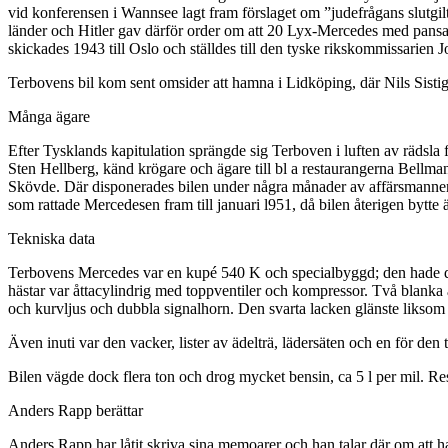
vid konferensen i Wannsee lagt fram förslaget om ”judefrågans slutgilti
länder och Hitler gav därför order om att 20 Lyx-Mercedes med pansarp
skickades 1943 till Oslo och ställdes till den tyske rikskommissarie
Terbovens bil kom sent omsider att hamna i Lidköping, där Nils Sist
Många ägare
Efter Tysklands kapitulation sprängde sig Terboven i luften av räds
Sten Hellberg, känd krögare och ägare till bl a restaurangerna Bellm
Skövde. Där disponerades bilen under några månader av affärsmannen 
som rattade Mercedesen fram till januari l951, då bilen återigen bytte 
Tekniska data
Terbovens Mercedes var en kupé 540 K och specialbyggd; den hade dö
hästar var åttacylindrig med toppventiler och kompressor. Två blanka 
och kurvljus och dubbla signalhorn. Den svarta lacken glänste liksom a
Även inuti var den vacker, lister av ädelträ, lädersäten och en för den
Bilen vägde dock flera ton och drog mycket bensin, ca 5 l per mil. Res
Anders Rapp berättar
Anders Rapp har låtit skriva sina memoarer och han talar där om att 