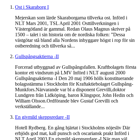
Ost i Skaraborg I
Mejerskan som lärde Skaraborgarna tillverka ost. Införd i
NLT Mars 2001, TSL April 2001 Osttillverkningen i
Västergötland är gammal. Redan Olaus Magnus skriver på
1500 – talet i sin historia om de nordiska folken: ”Dessa
västgötar stå bland alla Nordens inbyggare högst i rop för sin
ostberedning och tillverka så...
Gullspångsaktierna -II
Forcerad utbyggnad av Gullspångsfallen. Kraftbolagets första
kontor ett vindsrum på LMV Införd i NLT augusti 2000
Gullspångsaktierna -I Den 20 maj 1906 hölls konstituerande
bolagsstämma i Stockholm för Kraftaktiebolaget Gullspång-
Munkfors.Närvarande var bl a disponent Grevilli,doktor
Lundgren från Lidköping, baron Klingspor, John Hedin och
William Olsson.Ordförande blev Gustaf Grevilli och
verkställande...
En givmild skeppsredare -II
Hotell Rydberg. En gång hjärtat i Stockholms nöjesliv Där
erbjöds god mat, kall punsch och oscariansk prakt Införd i
NLT April 2003 En givmild skeppsredare -I När man väl