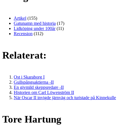
Artikel
(155)
Gatunamn med historia
(17)
Lidköping under 100år
(11)
Recension
(112)
Relaterat:
Ost i Skaraborg I
Gullspångsaktierna -II
En givmild skeppsredare -II
Historien om Carl Löwenström II
När Oscar II invigde järnväg och turistade på Kinnekulle
Tore Hartung