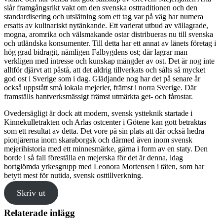
slår framgångsrikt vakt om den svenska osttraditionen och den
standardisering och utslätning som ett tag var på väg har numera
ersatts av kulinariskt nytänkande. Ett varierat utbud av vällagrade,
mogna, aromrika och välsmakande ostar distribueras nu till svenska
och utländska konsumenter. Till detta har ett annat av länets företag i
hög grad bidragit, nämligen Falbygdens ost; där lagrar man
verkligen med intresse och kunskap mängder av ost. Det är nog inte
alltför djärvt att påstå, att det aldrig tillverkats och sålts så mycket
god ost i Sverige som i dag. Glädjande nog har det på senare år
också uppstått små lokala mejerier, främst i norra Sverige. Där
framställs hantverksmässigt främst utmärkta get- och fårostar.
Ovedersägligt är dock att modern, svensk ystteknik startade i
Kinnekulletrakten och Arlas ostcenter i Götene kan gott betraktas
som ett resultat av detta. Det vore på sin plats att där också hedra
pionjärerna inom skaraborgsk och därmed även inom svensk
mejerihistoria med ett minnesmärke, gärna i form av en staty. Den
borde i så fall föreställa en mejerska för det är denna, idag
bortglömda yrkesgrupp med Leonora Mortensen i täten, som har
betytt mest för nutida, svensk osttillverkning.
Skriv ut
Relaterade inlägg