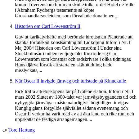
kommit överens om hur man skulle tolka ordet Hotel de Ville
i Abraham Rydbergs testamente så köpte
Grosshandlarsocieteten, som förvaltade donationen,...
Historien om Carl Löwenström II
Gav ut karikatyrhäfte med berömda idrottsmän Planerade att
skänka förfalskad konstsamling till Lidköping Införd i NLT
Maj 2004 Historien om Carl Löwenström I Under sina
Stockholmsår i mitten av tjugotalet försörjde sig Carl
Löwenström som konstnär och radskrivare i olika tidningar.
Hans djärva försök att starta en skämttidning hade
misslyckats,...
När Oscar II invigde järnväg och turistade på Kinnekulle
Fick träffa ärkebiskopens far på Götene station. Införd i NLT
mars 2002 Slutet av 1800-talet var järnvägsbyggandets tid och
nybyggda järnvägar måste naturligtvis högtidligen invigas.
Kunglig glans förgyllde självfallet sådana evenemang och
Oscar II verkar ha varit road av att åka land och rike runt och
uppskattat de festliga arrangemangen....
av
Tore Hartung