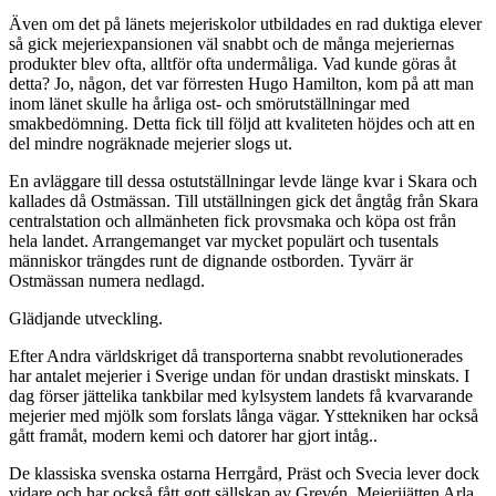
Även om det på länets mejeriskolor utbildades en rad duktiga elever
så gick mejeriexpansionen väl snabbt och de många mejeriernas
produkter blev ofta, alltför ofta undermåliga. Vad kunde göras åt
detta? Jo, någon, det var förresten Hugo Hamilton, kom på att man
inom länet skulle ha årliga ost- och smörutställningar med
smakbedömning. Detta fick till följd att kvaliteten höjdes och att en
del mindre nogräknade mejerier slogs ut.
En avläggare till dessa ostutställningar levde länge kvar i Skara och
kallades då Ostmässan. Till utställningen gick det ångtåg från Skara
centralstation och allmänheten fick provsmaka och köpa ost från
hela landet. Arrangemanget var mycket populärt och tusentals
människor trängdes runt de dignande ostborden. Tyvärr är
Ostmässan numera nedlagd.
Glädjande utveckling.
Efter Andra världskriget då transporterna snabbt revolutionerades
har antalet mejerier i Sverige undan för undan drastiskt minskats. I
dag förser jättelika tankbilar med kylsystem landets få kvarvarande
mejerier med mjölk som forslats långa vägar. Ysttekniken har också
gått framåt, modern kemi och datorer har gjort intåg..
De klassiska svenska ostarna Herrgård, Präst och Svecia lever dock
vidare och har också fått gott sällskap av Grevén. Mejerijätten Arla