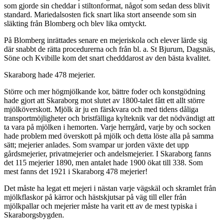
som gjorde sin cheddar i stiltonformat, något som sedan dess blivit
standard. Mariedalsosten fick snart lika stort anseende som sin
släkting från Blomberg och blev lika omtyckt.
På Blomberg inrättades senare en mejeriskola och elever lärde sig
där snabbt de rätta procedurerna och från bl. a. St Bjurum, Dagsnäs,
Söne och Kvibille kom det snart chedddarost av den bästa kvalitet.
Skaraborg hade 478 mejerier.
Större och mer högmjölkande kor, bättre foder och konstgödning
hade gjort att Skaraborg mot slutet av 1800-talet fått ett allt större
mjölköverskott. Mjölk är ju en färskvara och med tidens dåliga
transportmöjligheter och bristfälliga kylteknik var det nödvändigt att
ta vara på mjölken i hemorten. Varje herrgård, varje by och socken
hade problem med överskott på mjölk och detta löste alla på samma
sätt; mejerier anlades. Som svampar ur jorden växte det upp
gårdsmejerier, privatmejerier och andelsmejerier. I Skaraborg fanns
det 115 mejerier 1890, men antalet hade 1900 ökat till 338. Som
mest fanns det 1921 i Skaraborg 478 mejerier!
Det måste ha legat ett mejeri i nästan varje vägskäl och skramlet från
mjölkflaskor på kärror och hästskjutsar på väg till eller från
mjölkpallar och mejerier måste ha varit ett av de mest typiska i
Skaraborgsbygden.