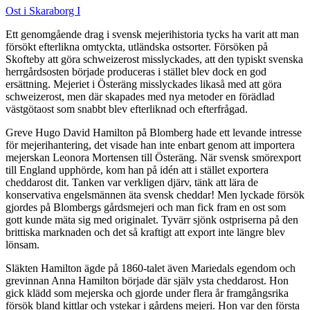
Ost i Skaraborg I
Ett genomgående drag i svensk mejerihistoria tycks ha varit att man
försökt efterlikna omtyckta, utländska ostsorter. Försöken på
Skofteby att göra schweizerost misslyckades, att den typiskt svenska
herrgårdsosten började produceras i stället blev dock en god
ersättning. Mejeriet i Österäng misslyckades likaså med att göra
schweizerost, men där skapades med nya metoder en förädlad
västgötaost som snabbt blev efterliknad och efterfrågad.
Greve Hugo David Hamilton på Blomberg hade ett levande intresse
för mejerihantering, det visade han inte enbart genom att importera
mejerskan Leonora Mortensen till Österäng. När svensk smörexport
till England upphörde, kom han på idén att i stället exportera
cheddarost dit. Tanken var verkligen djärv, tänk att lära de
konservativa engelsmännen äta svensk cheddar! Men lyckade försök
gjordes på Blombergs gårdsmejeri och man fick fram en ost som
gott kunde mäta sig med originalet. Tyvärr sjönk ostpriserna på den
brittiska marknaden och det så kraftigt att export inte längre blev
lönsam.
Släkten Hamilton ägde på 1860-talet även Mariedals egendom och
grevinnan Anna Hamilton började där själv ysta cheddarost. Hon
gick klädd som mejerska och gjorde under flera år framgångsrika
försök bland kittlar och ystekar i gårdens mejeri. Hon var den första