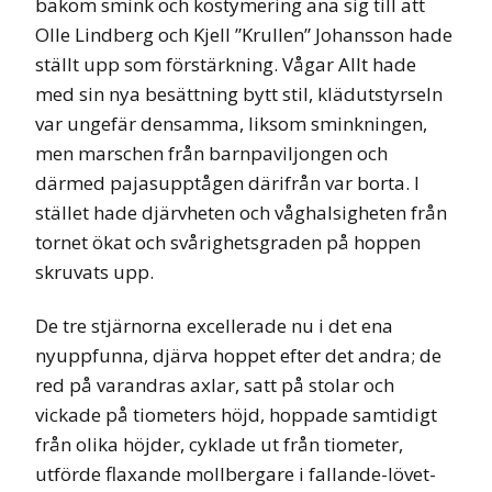
bakom smink och kostymering ana sig till att
Olle Lindberg och Kjell ”Krullen” Johansson hade
ställt upp som förstärkning. Vågar Allt hade
med sin nya besättning bytt stil, klädutstyrseln
var ungefär densamma, liksom sminkningen,
men marschen från barnpaviljongen och
därmed pajasupptågen därifrån var borta. I
stället hade djärvheten och våghalsigheten från
tornet ökat och svårighetsgraden på hoppen
skruvats upp.
De tre stjärnorna excellerade nu i det ena
nyuppfunna, djärva hoppet efter det andra; de
red på varandras axlar, satt på stolar och
vickade på tiometers höjd, hoppade samtidigt
från olika höjder, cyklade ut från tiometer,
utförde flaxande mollbergare i fallande-lövet-