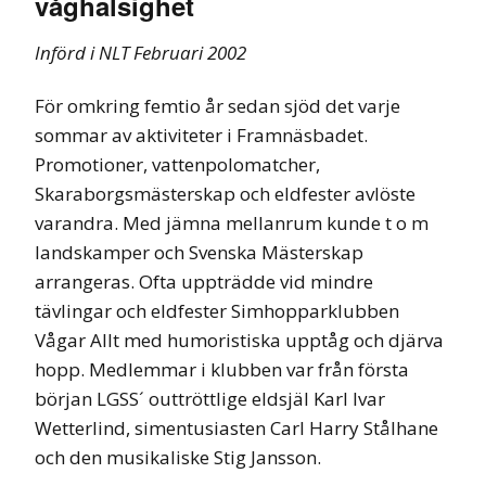
våghalsighet
Införd i NLT Februari 2002
För omkring femtio år sedan sjöd det varje
sommar av aktiviteter i Framnäsbadet.
Promotioner, vattenpolomatcher,
Skaraborgsmästerskap och eldfester avlöste
varandra. Med jämna mellanrum kunde t o m
landskamper och Svenska Mästerskap
arrangeras. Ofta uppträdde vid mindre
tävlingar och eldfester Simhopparklubben
Vågar Allt med humoristiska upptåg och djärva
hopp. Medlemmar i klubben var från första
början LGSS´ outtröttlige eldsjäl Karl Ivar
Wetterlind, simentusiasten Carl Harry Stålhane
och den musikaliske Stig Jansson.