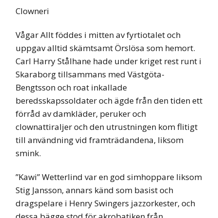
Clowneri
Vågar Allt föddes i mitten av fyrtiotalet och
uppgav alltid skämtsamt Örslösa som hemort.
Carl Harry Stålhane hade under kriget rest runt i
Skaraborg tillsammans med Västgöta-
Bengtsson och roat inkallade
beredsskapssoldater och ägde från den tiden ett
förråd av damkläder, peruker och
clownattiraljer och den utrustningen kom flitigt
till användning vid framträdandena, liksom
smink.
”Kawi” Wetterlind var en god simhoppare liksom
Stig Jansson, annars känd som basist och
dragspelare i Henry Swingers jazzorkester, och
dessa bägge stod för akrobatiken från