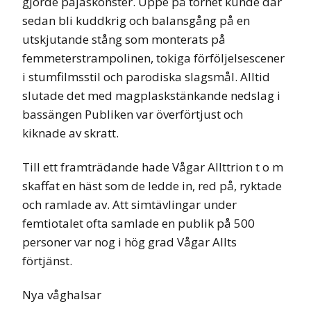
gjorde pajaskonster. Uppe på tornet kunde där
sedan bli kuddkrig och balansgång på en
utskjutande stång som monterats på
femmeterstrampolinen, tokiga förföljelsescener
i stumfilmsstil och parodiska slagsmål. Alltid
slutade det med magplaskstänkande nedslag i
bassängen Publiken var överförtjust och
kiknade av skratt.
Till ett framträdande hade Vågar Allttrion t o m
skaffat en häst som de ledde in, red på, ryktade
och ramlade av. Att simtävlingar under
femtiotalet ofta samlade en publik på 500
personer var nog i hög grad Vågar Allts
förtjänst.
Nya våghalsar