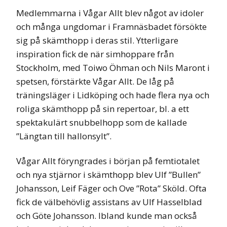
Medlemmarna i Vågar Allt blev något av idoler
och många ungdomar i Framnäsbadet försökte
sig på skämthopp i deras stil. Ytterligare
inspiration fick de när simhoppare från
Stockholm, med Toiwo Öhman och Nils Maront i
spetsen, förstärkte Vågar Allt. De låg på
träningsläger i Lidköping och hade flera nya och
roliga skämthopp på sin repertoar, bl. a ett
spektakulärt snubbelhopp som de kallade
”Längtan till hallonsylt”.
Vågar Allt föryngrades i början på femtiotalet
och nya stjärnor i skämthopp blev Ulf ”Bullen”
Johansson, Leif Fäger och Ove ”Rota” Sköld. Ofta
fick de välbehövlig assistans av Ulf Hasselblad
och Göte Johansson. Ibland kunde man också