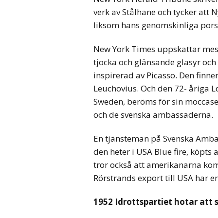
verk av Stålhane och tycker att 
liksom hans genomskinliga pors
New York Times uppskattar mes
tjocka och glänsande glasyr och
inspirerad av Picasso. Den finne
Leuchovius. Och den 72- åriga 
Sweden, beröms för sin moccaser
och de svenska ambassaderna.
En tjänsteman på Svenska Ambass
den heter i USA Blue fire, köpts 
tror också att amerikanarna kom
Rörstrands export till USA har e
1952 Idrottspartiet hotar att s