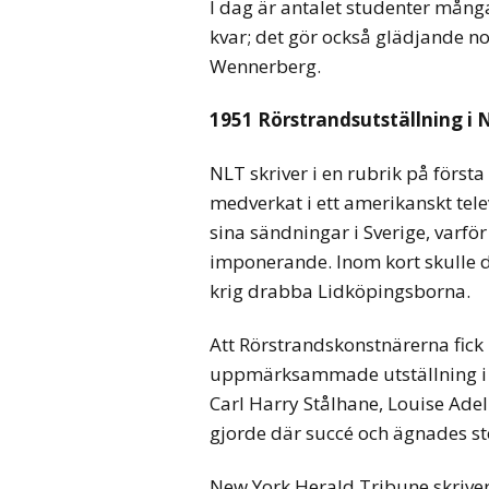
I dag är antalet studenter många
kvar; det gör också glädjande n
Wennerberg.
1951 Rörstrandsutställning i
NLT skriver i en rubrik på första
medverkat i ett amerikanskt tel
sina sändningar i Sverige, varfö
imponerande. Inom kort skulle 
krig drabba Lidköpingsborna.
Att Rörstrandskonstnärerna fic
uppmärksammade utställning i 
Carl Harry Stålhane, Louise Ade
gjorde där succé och ägnades st
New York Herald Tribune skriver