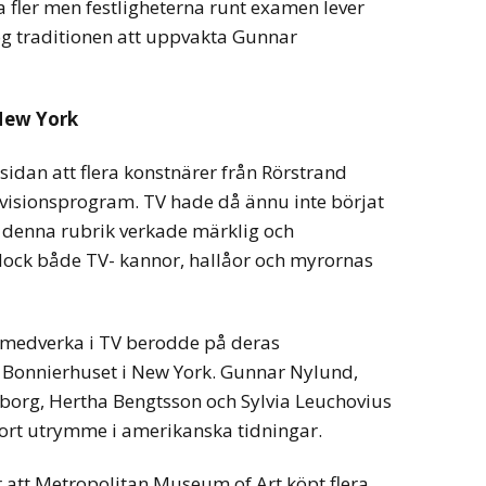
 fler men festligheterna runt examen lever
og traditionen att uppvakta Gunnar
 New York
 sidan att flera konstnärer från Rörstrand
evisionsprogram. TV hade då ännu inte börjat
r denna rubrik verkade märklig och
dock både TV- kannor, hallåor och myrornas
k medverka i TV berodde på deras
Bonnierhuset i New York. Gunnar Nylund,
lborg, Hertha Bengtsson och Sylvia Leuchovius
ort utrymme i amerikanska tidningar.
 att Metropolitan Museum of Art köpt flera