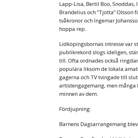
Lapp-Lisa, Bertil Boo, Snoddas,
Brandelius och ”Tjotta” Olsson f
tvåkronor och Ingemar Johansson
hoppa rep.
Lidköpingsbornas intresse var stor
publikrekord slogs ideligen, st
till. Ofta ordnades också ringda
populära liksom de lokala amat
gagerna och TV tvingade till slu
artistengagemang, men många L
minnen av dem.
Fördjupning:
Barnens Dagsarrangemang blev 