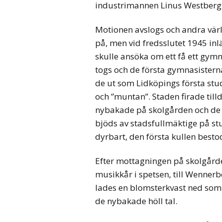
industrimannen Linus Westberg
Motionen avslogs och andra värld
på, men vid fredsslutet 1945 i
skulle ansöka om ett få ett gym
togs och de första gymnasistern
de ut som Lidköpings första stu
och ”muntan”. Staden firade till
nybakade på skolgården och de 
bjöds av stadsfullmäktige på st
dyrbart, den första kullen besto
Efter mottagningen på skolgård
musikkår i spetsen, till Wenne
lades en blomsterkvast ned som e
de nybakade höll tal.