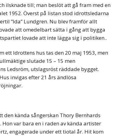
och ilsknade till; man beslöt att gå fram med en
alet 1952. Överst på listan stod idrottsledarna
rtil ”Ida” Lundgren. Nu blev framför allt
ovade att omedelbart sätta i gång att bygga
artiet lovade att inte lägga sig i politiken..
m ett Idrottens hus tas den 20 maj 1953, men
 fullmäktige slutade 15 – 15 men
ans Ledsröm, utslagsröst räddade bygget.
Hus invigas efter 21 års ändlösa
öjningar.
tt den kända sångerskan Thory Bernhards
 Hon var bara en i raden av kända artister
rtz, engagerade under ett tiotal år. Hit kom