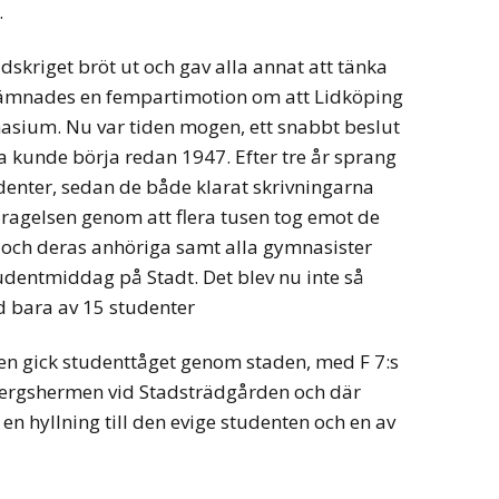
.
skriget bröt ut och gav alla annat att tänka
nlämnades en fempartimotion om att Lidköping
nasium. Nu var tiden mogen, ett snabbt beslut
a kunde börja redan 1947. Efter tre år sprang
denter, sedan de både klarat skrivningarna
dragelsen genom att flera tusen tog emot de
och deras anhöriga samt alla gymnasister
udentmiddag på Stadt. Det blev nu inte så
d bara av 15 studenter
en gick studenttåget genom staden, med F 7:s
rbergshermen vid Stadsträdgården och där
n hyllning till den evige studenten och en av