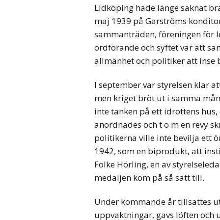
Lidköping hade länge saknat bra
maj 1939 på Garströms konditori
sammanträden, föreningen för Id
ordförande och syftet var att sam
allmänhet och politiker att inse 
I september var styrelsen klar at
men kriget bröt ut i samma måna
inte tanken på ett idrottens hus,
anordnades och t o m en revy skr
politikerna ville inte bevilja et
1942, som en biprodukt, att insti
Folke Hörling, en av styrelseled
medaljen kom på så sätt till.
Under kommande år tillsattes ut
uppvaktningar, gavs löften och u