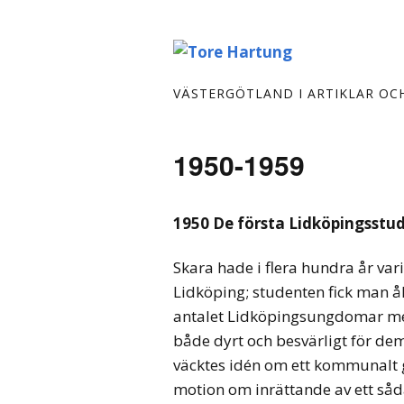
VÄSTERGÖTLAND I ARTIKLAR OC
1950-1959
1950 De första Lidköpingsstu
Skara hade i flera hundra år var
Lidköping; studenten fick man åka
antalet Lidköpingsungdomar med
både dyrt och besvärligt för dem
väcktes idén om ett kommunalt
motion om inrättande av ett såd