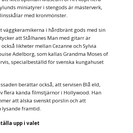
Nylunds miniatyrer i stengods är mästerverk,
linsskålar med kronmönster.
t väggkeramikerna i hårdbränt gods med sin
 tycker att Stålhanes Man med gitarr är
r också likheter mellan Cezanne och Sylvia
Louise Adelborg, som kallas Grandma Moses of
vis, specialbeställd för svenska kungahuset
aden berättar också, att servisen Blå eld,
av flera kända filmstjärnor i Hollywood. Han
mer att älska svenskt porslin och att
n lysande framtid.
tälla upp i valet