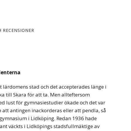
H RECENSIONER
denterna
it lärdomens stad och det accepterades länge i
 till Skara för att ta. Men allteftersom
 lust för gymnasiestudier ökade och det var
 att antingen inackorderas eller att pendla, så
 gymnasium i Lidköping. Redan 1936 hade
ant väckts i Lidköpings stadsfullmäktige av