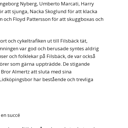
 Ingeborg Nyberg, Umberto Marcati, Harry
ör att sjunga, Nacka Skoglund för att klacka
 och Floyd Pattersson för att skuggboxas och
t och cykeltrafiken ut till Filsbäck tät,
ämningen var god och berusade syntes aldrig
nser och folklekar på Filsbäck, de var också
örer som gärna uppträdde. De stigande
t Bror Almertz att sluta med sina
idköpingsbor har bestående och trevliga
en succé