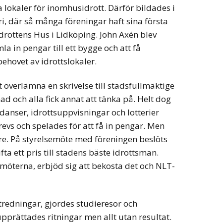
 lokaler för inomhusidrott. Därför bildades i
, där så många föreningar haft sina första
rottens Hus i Lidköping. John Axén blev
la in pengar till ett bygge och att få
behovet av idrottslokaler.
t överlämna en skrivelse till stadsfullmäktige
d och alla fick annat att tänka på. Helt dog
 danser, idrottsuppvisningar och lotterier
evs och spelades för att få in pengar. Men
t öre. På styrelsemöte med föreningen beslöts
fta ett pris till stadens bäste idrottsman.
amöterna, erbjöd sig att bekosta det och NLT-
redningar, gjordes studieresor och
pprättades ritningar men allt utan resultat.