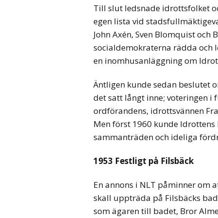
Till slut ledsnade idrottsfolket 
egen lista vid stadsfullmäktigev
John Axén, Sven Blomquist och Be
socialdemokraterna rädda och l
en inomhusanläggning om Idrottsp
Äntligen kunde sedan beslutet o
det satt långt inne; voteringen i
ordförandens, idrottsvännen Fr
Men först 1960 kunde Idrottens 
sammanträden och ideliga fördr
1953 Festligt på Filsbäck
En annons i NLT påminner om a
skall uppträda på Filsbäcks bad.
som ägaren till badet, Bror Alme