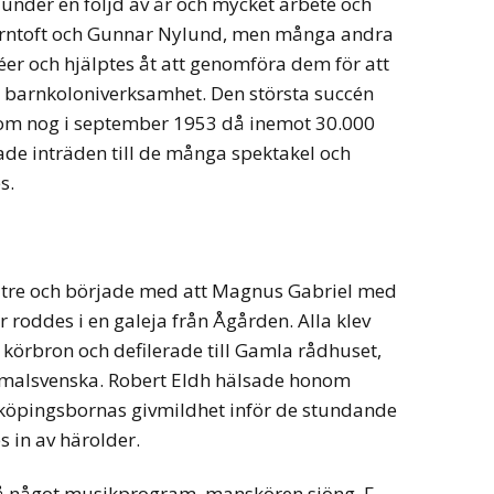
 under en följd av år och mycket arbete och
Arntoft och Gunnar Nylund, men många andra
éer och hjälptes åt att genomföra dem för att
ns barnkoloniverksamhet. Den största succén
kom nog i september 1953 då inemot 30.000
ade inträden till de många spektakel och
s.
a tre och började med att Magnus Gabriel med
r roddes i en galeja från Ågården. Alla klev
 körbron och defilerade till Gamla rådhuset,
ammalsvenska. Robert Eldh hälsade honom
öpingsbornas givmildhet inför de stundande
s in av härolder.
å något musikprogram, manskören sjöng, F