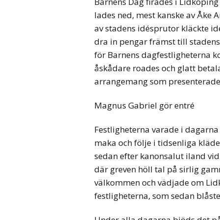
Barnens Dag firades i Lidköping
lades ned, mest kanske av Åke 
av stadens idésprutor kläckte id
dra in pengar främst till stade
för Barnens dagfestligheterna 
åskådare roades och glatt betal
arrangemang som presenterade
Magnus Gabriel gör entré
Festligheterna varade i dagarn
maka och följe i tidsenliga kläde
sedan efter kanonsalut iland vid
där greven höll tal på sirlig g
välkommen och vädjade om Lidk
festligheterna, som sedan blåste
Under alla dagarna bjöds det p