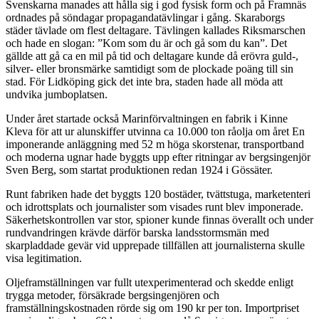
Svenskarna manades att hålla sig i god fysisk form och på Framnäs
ordnades på söndagar propagandatävlingar i gång. Skaraborgs
städer tävlade om flest deltagare. Tävlingen kallades Riksmarschen
och hade en slogan: ”Kom som du är och gå som du kan”. Det
gällde att gå ca en mil på tid och deltagare kunde då erövra guld-,
silver- eller bronsmärke samtidigt som de plockade poäng till sin
stad. För Lidköping gick det inte bra, staden hade all möda att
undvika jumboplatsen.
Under året startade också Marinförvaltningen en fabrik i Kinne
Kleva för att ur alunskiffer utvinna ca 10.000 ton råolja om året En
imponerande anläggning med 52 m höga skorstenar, transportband
och moderna ugnar hade byggts upp efter ritningar av bergsingenjör
Sven Berg, som startat produktionen redan 1924 i Gössäter.
Runt fabriken hade det byggts 120 bostäder, tvättstuga, marketenteri
och idrottsplats och journalister som visades runt blev imponerade.
Säkerhetskontrollen var stor, spioner kunde finnas överallt och under
rundvandringen krävde därför barska landsstormsmän med
skarpladdade gevär vid upprepade tillfällen att journalisterna skulle
visa legitimation.
Oljeframställningen var fullt utexperimenterad och skedde enligt
trygga metoder, försäkrade bergsingenjören och
framställningskostnaden rörde sig om 190 kr per ton. Importpriset