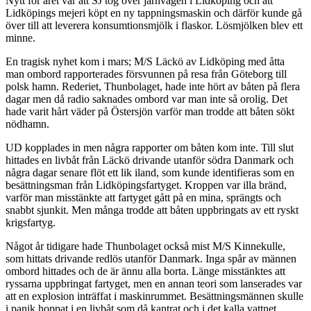
Nytt för året var att SJ tog över järnvägen i Lidköping och att
Lidköpings mejeri köpt en ny tappningsmaskin och därför kunde gå
över till att leverera konsumtionsmjölk i flaskor. Lösmjölken blev ett
minne.
En tragisk nyhet kom i mars; M/S Läckö av Lidköping med åtta
man ombord rapporterades försvunnen på resa från Göteborg till
polsk hamn. Rederiet, Thunbolaget, hade inte hört av båten på flera
dagar men då radio saknades ombord var man inte så orolig. Det
hade varit hårt väder på Östersjön varför man trodde att båten sökt
nödhamn.
UD kopplades in men några rapporter om båten kom inte. Till slut
hittades en livbåt från Läckö drivande utanför södra Danmark och
några dagar senare flöt ett lik iland, som kunde identifieras som en
besättningsman från Lidköpingsfartyget. Kroppen var illa bränd,
varför man misstänkte att fartyget gått på en mina, sprängts och
snabbt sjunkit. Men många trodde att båten uppbringats av ett ryskt
krigsfartyg.
Något år tidigare hade Thunbolaget också mist M/S Kinnekulle,
som hittats drivande redlös utanför Danmark. Inga spår av männen
ombord hittades och de är ännu alla borta. Länge misstänktes att
ryssarna uppbringat fartyget, men en annan teori som lanserades var
att en explosion inträffat i maskinrummet. Besättningsmännen skulle
i panik hoppat i en livbåt som då kantrat och i det kalla vattnet