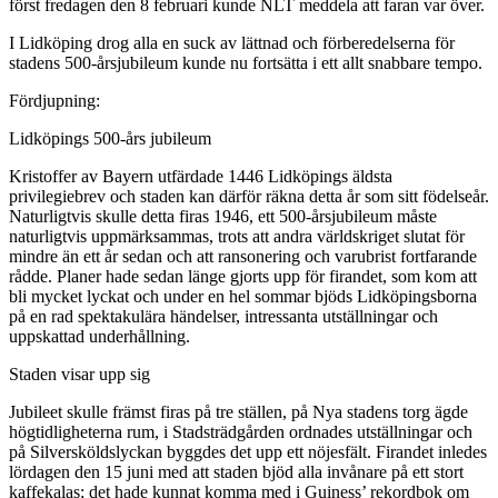
först fredagen den 8 februari kunde NLT meddela att faran var över.
I Lidköping drog alla en suck av lättnad och förberedelserna för
stadens 500-årsjubileum kunde nu fortsätta i ett allt snabbare tempo.
Fördjupning:
Lidköpings 500-års jubileum
Kristoffer av Bayern utfärdade 1446 Lidköpings äldsta
privilegiebrev och staden kan därför räkna detta år som sitt födelseår.
Naturligtvis skulle detta firas 1946, ett 500-årsjubileum måste
naturligtvis uppmärksammas, trots att andra världskriget slutat för
mindre än ett år sedan och att ransonering och varubrist fortfarande
rådde. Planer hade sedan länge gjorts upp för firandet, som kom att
bli mycket lyckat och under en hel sommar bjöds Lidköpingsborna
på en rad spektakulära händelser, intressanta utställningar och
uppskattad underhållning.
Staden visar upp sig
Jubileet skulle främst firas på tre ställen, på Nya stadens torg ägde
högtidligheterna rum, i Stadsträdgården ordnades utställningar och
på Silversköldslyckan byggdes det upp ett nöjesfält. Firandet inledes
lördagen den 15 juni med att staden bjöd alla invånare på ett stort
kaffekalas; det hade kunnat komma med i Guiness’ rekordbok om