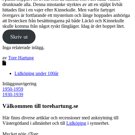
drunknade alla. Denna misstanke styrktes av att en stjälpt livbåt
hittades fäst i en vajer efter Kinnekulle. Men varför fartyget
övergavs är fortfarande ett mysterium och länge hoppades anhöriga
att livstecken från besättningarna på både Läckö och Kinnekulle
skulle komma från något ryskt fångläger. Idag är det hoppet litet.
Skriv ut
Inga relaterade inlägg.
av
Tore Hartung
Lidköping under 100år
Inläggsnavigering
1950-1959
1930-1939
Välkommen till torehartung.se
Här finns diverse artiklar och recensioner med anknytning till
Västergötland i allmänhet och till
Lidköping
i synnerhet.
Mycket nöje
//Tore