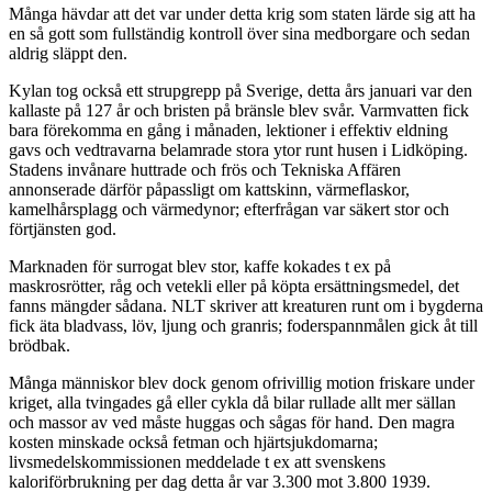
Många hävdar att det var under detta krig som staten lärde sig att ha
en så gott som fullständig kontroll över sina medborgare och sedan
aldrig släppt den.
Kylan tog också ett strupgrepp på Sverige, detta års januari var den
kallaste på 127 år och bristen på bränsle blev svår. Varmvatten fick
bara förekomma en gång i månaden, lektioner i effektiv eldning
gavs och vedtravarna belamrade stora ytor runt husen i Lidköping.
Stadens invånare huttrade och frös och Tekniska Affären
annonserade därför påpassligt om kattskinn, värmeflaskor,
kamelhårsplagg och värmedynor; efterfrågan var säkert stor och
förtjänsten god.
Marknaden för surrogat blev stor, kaffe kokades t ex på
maskrosrötter, råg och vetekli eller på köpta ersättningsmedel, det
fanns mängder sådana. NLT skriver att kreaturen runt om i bygderna
fick äta bladvass, löv, ljung och granris; foderspannmålen gick åt till
brödbak.
Många människor blev dock genom ofrivillig motion friskare under
kriget, alla tvingades gå eller cykla då bilar rullade allt mer sällan
och massor av ved måste huggas och sågas för hand. Den magra
kosten minskade också fetman och hjärtsjukdomarna;
livsmedelskommissionen meddelade t ex att svenskens
kaloriförbrukning per dag detta år var 3.300 mot 3.800 1939.