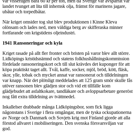
var visserligen bara 60 kr per ton, men då Sverige var avspärrat var
landet tvunget att lita till inhemsk olja, främst för marinens jagare,
ubåtar och torpedbåtar.
När kriget omsider tog slut blev produktionen i Kinne Kleva
olönsam och lades ned, men väldiga berg av skifferaska minner
fortfarande om krigstidens oljeindustri.
1941 Ransoneringar och kyla
Kriget rasade på allt fler fronter och bristen på varor blev allt större.
Lidköpings kristidsnämnd och statens folkhushållningskommission
fördelade ransoneringskort och till slut krävdes det kuponger för att
köpa praktiskt taget allt. Tvål, kaffe, socker, mjöl, bröd, kött, fläsk,
skor, ylle, tobak och mycket annat var ransonerat och tilldelningen
var knapp. När det plötsligt meddelades att 125 gram smör skulle fås
utöver ransonen blev glädjen stor och vid ett tillfälle kom
glädjebudet att asfaltkokare, tandläkare och avloppsarbetare generöst
nog fått extra tilldelning av tvättmedel.
Inkallelser drabbade många Lidköpingsbor, som fick ligga
någonstans i Sverige i flera omgångar, men de tyska ockupationerna
av Norge och Danmark och Sovjets krig mot Finland gjorde att alla
förstod allvaret i mobiliseringen. Den svenska försvarsviljan var
god.