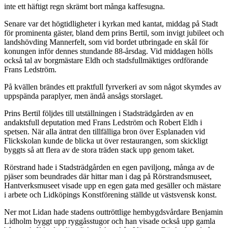
inte ett häftigt regn skrämt bort många kaffesugna.
Senare var det högtidligheter i kyrkan med kantat, middag på Stadt
för prominenta gäster, bland dem prins Bertil, som invigt jubileet och
landshövding Mannerfelt, som vid bordet utbringade en skål för
konungen inför dennes stundande 88-årsdag. Vid middagen hölls
också tal av borgmästare Eldh och stadsfullmäktiges ordförande
Frans Ledström.
På kvällen brändes ett praktfull fyrverkeri av som något skymdes av
uppspända paraplyer, men ändå ansågs storslaget.
Prins Bertil följdes till utställningen i Stadsträdgården av en
andaktsfull deputation med Frans Ledström och Robert Eldh i
spetsen. När alla äntrat den tillfälliga bron över Esplanaden vid
Flickskolan kunde de blicka ut över restaurangen, som skickligt
byggts så att flera av de stora träden stack upp genom taket.
Rörstrand hade i Stadsträdgården en egen paviljong, många av de
pjäser som beundrades där hittar man i dag på Rörstrandsmuseet,
Hantverksmuseet visade upp en egen gata med gesäller och mästare
i arbete och Lidköpings Konstförening ställde ut västsvensk konst.
Ner mot Lidan hade stadens outtröttlige hembygdsvårdare Benjamin
Lidholm byggt upp ryggåsstugor och han visade också upp gamla