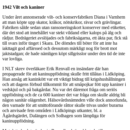
1942 Vilt och kaniner
Under året annonserade vilt- och konservfabriken Diana i Varnhem
att man köpte upp skator, kråkor, nötskrikor, rävar och grävlingar.
Fabriken sålde sedan utan ransoneringskort konserver med etiketter,
där det stod att innehållet var stekt vildand eller kalops på älg och
rådjur. Bedrägeriet avslöjades och fabriksägarna, ett äkta par, fick stå
till svars inför tinget i Skara. De dömdes till böter för att inte ha
iakttagit god affärssed och dessutom märkligt nog för brott mot
jaktstadgan; de hade nämligen köpt sillgrisslor under den tid de inte
var lovliga.
I NLT skrev överläkare Erik Renvall en insändare där han
propagerade för att kaninuppfödning skulle fritt tillåtas i Lidköping.
Han ansåg att kaninkött var ett viktigt bidrag till krigshushållningen
och att dagens förbud tillkommit för att småpojkar fött upp kaniner i
vedskjul och på bakgårdar. Nu var det däremot fråga om seriös
uppfödning och de ca 600 kaniner det var fråga om skulle aldrig bli
någon sanitär olägenhet. Hälsovårdsnämnden ville dock annorlunda,
den varnade för att smittoförande råttor skulle trivas under burarna
och anvisade fem områden i Lidköpings utkanter, bl. a
Ågårdsgärdet, Dalängen och Solhagen som lämpliga för
kaninuppfödning.