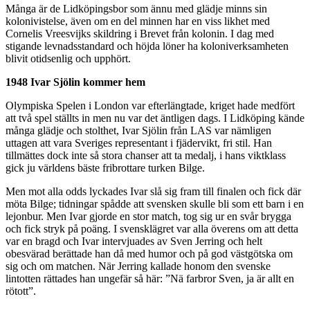
Många är de Lidköpingsbor som ännu med glädje minns sin
kolonivistelse, även om en del minnen har en viss likhet med
Cornelis Vreesvijks skildring i Brevet från kolonin. I dag med
stigande levnadsstandard och höjda löner ha koloniverksamheten
blivit otidsenlig och upphört.
1948 Ivar Sjölin kommer hem
Olympiska Spelen i London var efterlängtade, kriget hade medfört
att två spel ställts in men nu var det äntligen dags. I Lidköping kände
många glädje och stolthet, Ivar Sjölin från LAS var nämligen
uttagen att vara Sveriges representant i fjädervikt, fri stil. Han
tillmättes dock inte så stora chanser att ta medalj, i hans viktklass
gick ju världens bäste fribrottare turken Bilge.
Men mot alla odds lyckades Ivar slå sig fram till finalen och fick där
möta Bilge; tidningar spådde att svensken skulle bli som ett barn i en
lejonbur. Men Ivar gjorde en stor match, tog sig ur en svår brygga
och fick stryk på poäng. I svensklägret var alla överens om att detta
var en bragd och Ivar intervjuades av Sven Jerring och helt
obesvärad berättade han då med humor och på god västgötska om
sig och om matchen. När Jerring kallade honom den svenske
lintotten rättades han ungefär så här: ”Nä farbror Sven, ja är allt en
rötott”.