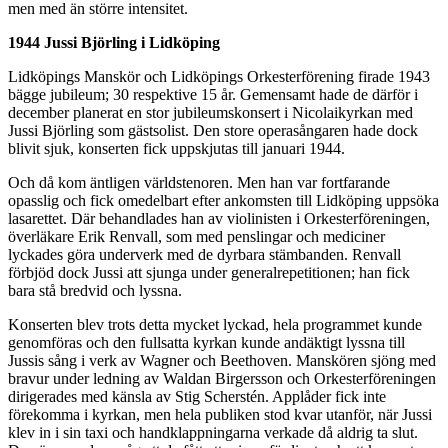
men med än större intensitet.
1944 Jussi Björling i Lidköping
Lidköpings Manskör och Lidköpings Orkesterförening firade 1943
bägge jubileum; 30 respektive 15 år. Gemensamt hade de därför i
december planerat en stor jubileumskonsert i Nicolaikyrkan med
Jussi Björling som gästsolist. Den store operasångaren hade dock
blivit sjuk, konserten fick uppskjutas till januari 1944.
Och då kom äntligen världstenoren. Men han var fortfarande
opasslig och fick omedelbart efter ankomsten till Lidköping uppsöka
lasarettet. Där behandlades han av violinisten i Orkesterföreningen,
överläkare Erik Renvall, som med penslingar och mediciner
lyckades göra underverk med de dyrbara stämbanden. Renvall
förbjöd dock Jussi att sjunga under generalrepetitionen; han fick
bara stå bredvid och lyssna.
Konserten blev trots detta mycket lyckad, hela programmet kunde
genomföras och den fullsatta kyrkan kunde andäktigt lyssna till
Jussis sång i verk av Wagner och Beethoven. Manskören sjöng med
bravur under ledning av Waldan Birgersson och Orkesterföreningen
dirigerades med känsla av Stig Scherstén. Applåder fick inte
förekomma i kyrkan, men hela publiken stod kvar utanför, när Jussi
klev in i sin taxi och handklappningarna verkade då aldrig ta slut.