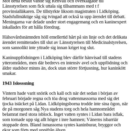
Mot detta beslut vände sig Renvall och överklagade till
Länsstyrelsen som fick uttala sig tillsammans med t f
provinsialläkaren. De tillstyrkte liksom magistraten i Lidköping.
Stadsfullmäktige såg sig tvingad att också ta upp ärendet till debatt.
Meningarna var delade under stort engagemang och en kaninexpert
inkallades för att hålla föredrag.
Hälsovårdsnämnden höll emellertid hårt på sin linje och det delikata
ärendet remitterades till slut av Länsstyrelsen till Medicinalstyrelsen,
som sannolikt inte yttrade sig innan kriget tog slut.
Kaninuppfödningen i Lidköping blev därför hänvisad till stadens
ytterområden, men där bedrevs en intensiv avel och uppfödning och
äldre stadsbor minns än, dock utan större förtjusning, hur kaninkött
smakar.
1943 Islosssning
Vintern hade varit snörik och kall och när det sedan i början av
februari började regna och töa drog vattenmassorna med sig det
tjocka istäcket på Lidan. Lidköpingsborna trodde inte sina ögon, när
de på morgonen såg Nya stadens torg och hela hamnområdet
belamrat med stora isblock. Inget vatten syntes i Lidan bara isflak,
som tornade upp sig allt högre i inre hamnen; Vänerns isbarriär
stoppade dem. Bland ismassorna syntes kaninburar, bryggor och
ekor som förts med uppifrån älven.