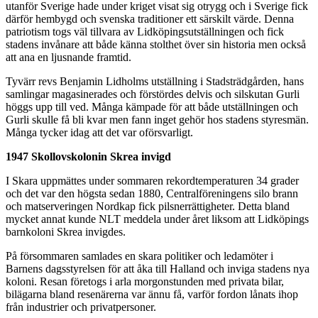
utanför Sverige hade under kriget visat sig otrygg och i Sverige fick
därför hembygd och svenska traditioner ett särskilt värde. Denna
patriotism togs väl tillvara av Lidköpingsutställningen och fick
stadens invånare att både känna stolthet över sin historia men också
att ana en ljusnande framtid.
Tyvärr revs Benjamin Lidholms utställning i Stadsträdgården, hans
samlingar magasinerades och förstördes delvis och silskutan Gurli
höggs upp till ved. Många kämpade för att både utställningen och
Gurli skulle få bli kvar men fann inget gehör hos stadens styresmän.
Många tycker idag att det var oförsvarligt.
1947 Skollovskolonin Skrea invigd
I Skara uppmättes under sommaren rekordtemperaturen 34 grader
och det var den högsta sedan 1880, Centralföreningens silo brann
och matserveringen Nordkap fick pilsnerrättigheter. Detta bland
mycket annat kunde NLT meddela under året liksom att Lidköpings
barnkoloni Skrea invigdes.
På försommaren samlades en skara politiker och ledamöter i
Barnens dagsstyrelsen för att åka till Halland och inviga stadens nya
koloni. Resan företogs i arla morgonstunden med privata bilar,
bilägarna bland resenärerna var ännu få, varför fordon lånats ihop
från industrier och privatpersoner.