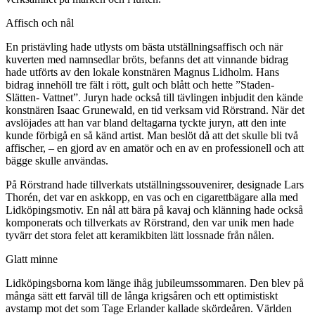
Affisch och nål
En pristävling hade utlysts om bästa utställningsaffisch och när
kuverten med namnsedlar bröts, befanns det att vinnande bidrag
hade utförts av den lokale konstnären Magnus Lidholm. Hans
bidrag innehöll tre fält i rött, gult och blått och hette ”Staden-
Slätten- Vattnet”. Juryn hade också till tävlingen inbjudit den kände
konstnären Isaac Grunewald, en tid verksam vid Rörstrand. När det
avslöjades att han var bland deltagarna tyckte juryn, att den inte
kunde förbigå en så känd artist. Man beslöt då att det skulle bli två
affischer, – en gjord av en amatör och en av en professionell och att
bägge skulle användas.
På Rörstrand hade tillverkats utställningssouvenirer, designade Lars
Thorén, det var en askkopp, en vas och en cigarettbägare alla med
Lidköpingsmotiv. En nål att bära på kavaj och klänning hade också
komponerats och tillverkats av Rörstrand, den var unik men hade
tyvärr det stora felet att keramikbiten lätt lossnade från nålen.
Glatt minne
Lidköpingsborna kom länge ihåg jubileumssommaren. Den blev på
många sätt ett farväl till de långa krigsåren och ett optimistiskt
avstamp mot det som Tage Erlander kallade skördeåren. Världen