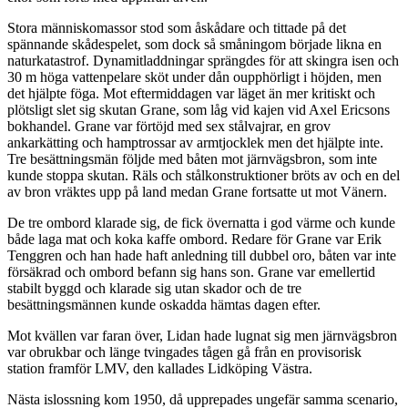
Stora människomassor stod som åskådare och tittade på det
spännande skådespelet, som dock så småningom började likna en
naturkatastrof. Dynamitladdningar sprängdes för att skingra isen och
30 m höga vattenpelare sköt under dån oupphörligt i höjden, men
det hjälpte föga. Mot eftermiddagen var läget än mer kritiskt och
plötsligt slet sig skutan Grane, som låg vid kajen vid Axel Ericsons
bokhandel. Grane var förtöjd med sex stålvajrar, en grov
ankarkätting och hamptrossar av armtjocklek men det hjälpte inte.
Tre besättningsmän följde med båten mot järnvägsbron, som inte
kunde stoppa skutan. Räls och stålkonstruktioner bröts av och en del
av bron vräktes upp på land medan Grane fortsatte ut mot Vänern.
De tre ombord klarade sig, de fick övernatta i god värme och kunde
både laga mat och koka kaffe ombord. Redare för Grane var Erik
Tenggren och han hade haft anledning till dubbel oro, båten var inte
försäkrad och ombord befann sig hans son. Grane var emellertid
stabilt byggd och klarade sig utan skador och de tre
besättningsmännen kunde oskadda hämtas dagen efter.
Mot kvällen var faran över, Lidan hade lugnat sig men järnvägsbron
var obrukbar och länge tvingades tågen gå från en provisorisk
station framför LMV, den kallades Lidköping Västra.
Nästa islossning kom 1950, då upprepades ungefär samma scenario,