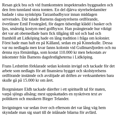
Resan gick bra och vid framkomsten inspekterades byggnaden och
den fem tunnland stora tomten. En del djärva styrelseledamöter
badade i sina nyinköpta Tarzanbadbyxor innan middagen
serverades. Där talade Barnens dagsstyrelsens ordförande,
överlärare Emil Frostegård, för dagen tidsenligt klädd i basker och
ljus, smårutig kostym med golfbyxor. Han poängterade hur viktigt
det var att obemedlade barn fick tillgång till sol och bad och
framhöll att Lidköping hade en lång tradition i fråga om kolonier.
Först hade man haft en på Kålland, sedan en på Kinnekulle. Dessa
var nu nedlagda men kvar fanns kolonin vid Gullmarsfjorden och nu
denna nya förnämliga, som kostat 110.000 kr men bekostats av
inkomster från Barnens dagsfestligheterna i Lidköping.
Frans Ledström förklarade sedan kolonin invigd och tackade för det
arbete som nedlagts för att finansiera bygget och skolstyrelsens
ordförande instämde och avslöjade att driften av verksamheten bara
skulle gå på 15.000 kr om året.
Borgmästare Eldh tackade därefter i ett spirituellt tal för maten,
varpå sjöngs allsång; mest uppskattades en nyskriven text av
politikern och musikern Birger Telander.
Invigningen var sedan över och eftersom det var lång väg hem
skyndade man sig snart till de inlånade bilarna för avfärd.