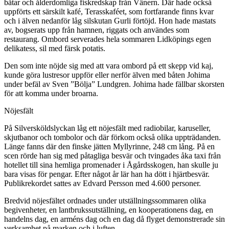
båtar och ålderdomliga fiskredskap från Vänern. Där hade också
uppförts ett särskilt kafé, Terasskaféet, som fortfarande finns kvar
och i älven nedanför låg silskutan Gurli förtöjd. Hon hade mastats
av, bogserats upp från hamnen, riggats och användes som
restaurang. Ombord serverades hela sommaren Lidköpings egen
delikatess, sil med färsk potatis.
Den som inte nöjde sig med att vara ombord på ett skepp vid kaj,
kunde göra lustresor uppför eller nerför älven med båten Johima
under befäl av Sven ”Bölja” Lundgren. Johima hade fällbar skorsten
för att komma under broarna.
Nöjesfält
På Silversköldslyckan låg ett nöjesfält med radiobilar, karuseller,
skjutbanor och tombolor och där förkom också olika uppträdanden.
Länge fanns där den finske jätten Myllyrinne, 248 cm lång. På en
scen rörde han sig med påtagliga besvär och tvingades åka taxi från
hotellet till sina hemliga promenader i Ågårdsskogen, han skulle ju
bara visas för pengar. Efter något år lär han ha dött i hjärtbesvär.
Publikrekordet sattes av Edvard Persson med 4.600 personer.
Bredvid nöjesfältet ordnades under utställningssommaren olika
begivenheter, en lantbrukssutställning, en kooperationens dag, en
handelns dag, en arméns dag och en dag då flyget demonstrerade sin
verksamhet på marken och i luften.