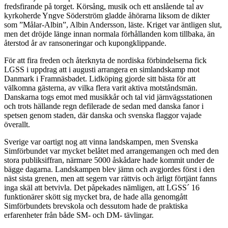
fredsfirande på torget. Körsång, musik och ett anslående tal av
kyrkoherde Yngve Söderström gladde åhörarna liksom de dikter
som ”Målar-Albin”, Albin Andersson, läste. Kriget var äntligen slut,
men det dröjde länge innan normala förhållanden kom tillbaka, än
återstod år av ransoneringar och kupongklippande.
För att fira freden och återknyta de nordiska förbindelserna fick
LGSS i uppdrag att i augusti arrangera en simlandskamp mot
Danmark i Framnäsbadet. Lidköping gjorde sitt bästa för att
välkomna gästerna, av vilka flera varit aktiva motståndsmän.
Danskarna togs emot med musikkår och tal vid järnvägsstationen
och trots hällande regn defilerade de sedan med danska fanor i
spetsen genom staden, där danska och svenska flaggor vajade
överallt.
Sverige var oartigt nog att vinna landskampen, men Svenska
Simförbundet var mycket belåtet med arrangemangen och med den
stora publiksiffran, närmare 5000 åskådare hade kommit under de
bägge dagarna. Landskampen blev jämn och avgjordes först i den
näst sista grenen, men att segern var rättvis och ärligt förtjänt fanns
inga skäl att betvivla. Det påpekades nämligen, att LGSS´ 16
funktionärer skött sig mycket bra, de hade alla genomgått
Simförbundets brevskola och dessutom hade de praktiska
erfarenheter från både SM- och DM- tävlingar.