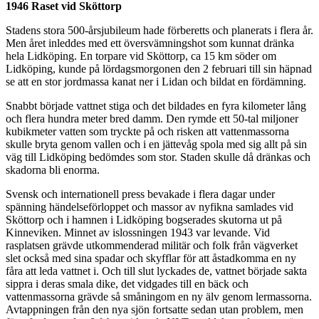
1946 Raset vid Sköttorp
Stadens stora 500-årsjubileum hade förberetts och planerats i flera år.
Men året inleddes med ett översvämningshot som kunnat dränka
hela Lidköping. En torpare vid Sköttorp, ca 15 km söder om
Lidköping, kunde på lördagsmorgonen den 2 februari till sin häpnad
se att en stor jordmassa kanat ner i Lidan och bildat en fördämning.
Snabbt började vattnet stiga och det bildades en fyra kilometer lång
och flera hundra meter bred damm. Den rymde ett 50-tal miljoner
kubikmeter vatten som tryckte på och risken att vattenmassorna
skulle bryta genom vallen och i en jättevåg spola med sig allt på sin
väg till Lidköping bedömdes som stor. Staden skulle då dränkas och
skadorna bli enorma.
Svensk och internationell press bevakade i flera dagar under
spänning händelseförloppet och massor av nyfikna samlades vid
Sköttorp och i hamnen i Lidköping bogserades skutorna ut på
Kinneviken. Minnet av islossningen 1943 var levande. Vid
rasplatsen grävde utkommenderad militär och folk från vägverket
slet också med sina spadar och skyfflar för att åstadkomma en ny
fåra att leda vattnet i. Och till slut lyckades de, vattnet började sakta
sippra i deras smala dike, det vidgades till en bäck och
vattenmassorna grävde så småningom en ny älv genom lermassorna.
Avtappningen från den nya sjön fortsatte sedan utan problem, men