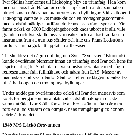
Ivar Sjölins hemkomst till Lidköping blev ett triumftåg. Han kom
med rälsbuss från Håkantorp och i Järpås och i andra samhällen
utmed banan möttes han av hurrarop och hyllningar. Vid stationen i
Lidköping väntade F 7:s musikkår och en mottagningskommitté
med stadsfullmäktiges ordförande Frans Ledström i spetsen. Där
fanns också ca 5000 Lidköpingsbor och kaos utbröt när alla ville
gratulera och Ivar skulle hissas; musiker fick i all hast rädda sina
instrument från att trampas sönder och inte ens Frans Ledströms
tordönsstämma gick att uppfatta i allt oväsen.
Till slut blev det någon ordning och Sven ”Svensken” Blomquist
kunde överlämna blommor innan ett triumftåg med Ivar och hans fru
i spetsen drog till Stadt, där en välkomstsupé väntade med några
representanter från fullmäktige och några från LAS. Massor av
människor stod kvar utanför Stadt och efter middagen ropades Ivar
ut på balkongen och mottog nya hyllningar.
Under middagen överlämnades också till Ivar den matservis som
köpts för pengar som insamlats vid stadsfullmäktiges senaste
sammanträde. Ivar Sjölin fortsatte att brottas ännu några år men
förblev alltid stillsam och ödmjuk, hans framgångar gick honom
aldrig åt huvudet.
1949 M/S Läckö försvunnen