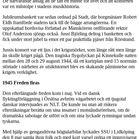
De närvarande ansåg att de fått ett minne för livet och att konserten
var en milstolpe i stadens musikhistoria.
Jubileumsbankett var sedan ordnad på Stadt, där borgmästare Robert
Eldh framförde stadens tack till de bägge arrangörerna. En
uppskattad bordsvisa författad av Manskörens ordförande rektor
Olof Anderzon sjöngs också. Jussi Björling deltog i banketten och
fick under stort jubel ta emot ett par praktfulla pjäser från Rörstrand.
Jussis konsert var ett ljus i det krigsmörker, som länge rått men länge
än skulle kriget pågå. Den tragiska flygolyckan på Kinnekulle natten
mellan den 28 och 29 augusti 1944, då ett kurirplan med 15 norrmän
störtade i närheten av utsiktstornet blev en skakande påminnelse om
krigets verklighet.
1945 Freden firas
Den efterlängtade freden kom i maj. Vid en dansk
flyktingförläggning i Örslösa avbröts vägarbetet och ett tjugotal
danskar intervjuades av NLT. De kunde nu utan att riskera
efterräkningar berätta om sina insatser i motståndsrörelsen, om de
dramatiska sabotage de utfört och om sina lyckade rymningar undan
tyskarna.
Med hjälp av gengasdrivna högtalarbilar lyckades SSU i Lidköping
den 8 maj samla ihop folk och med kort varsel ordna ett improviserat