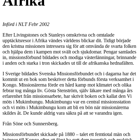
Afrika
Införd i NLT Febr 2002
Efter Livingstones och Stanleys omskrivna och omtalade
upptäcktsresor i Afrika vändes världens blickar dit. Tidigt började
den kristna missionen intressera sig för att omvända de svarta folken
och hjälpa dem i kampen mot svält och sjukdomar. Pengar samlades
in, missionsförbund bildades och modiga västerlänningar, brinnande
i anden och starka i tron skickades ut till de afrikanska hednafälten.
I Sverige bildades Svenska Missionsförbundet och i dagarna har det
kommit ut en bok som beskriver detta förbunds första verksamhet i
Kongo. Missionärerna förde en hård kamp mot klimatet och olika
febrar tog många liv. Gösta Stenström, själv läkare med många års
erfarenhet från missionsarbete, har skrivit boken och kallat den Vi
möts i Mukimbungu. Mukimbungu var en central missionsstation
och vi möts i Mukimbungu kom att bli en bön när missionärerna
skildes åt. De kunde aldrig vara säkra på att se varandra igen.
Från Söne och Sunnersberg.
Missionsförbundet skickade på 1880 – talet ett femtiotal män och
kvinnor till Kongo efter att först ha gett dem teoretisk och praktisk