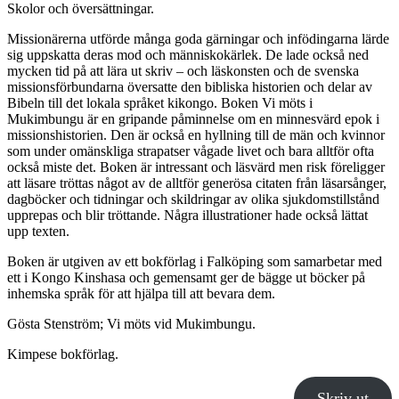
Skolor och översättningar.
Missionärerna utförde många goda gärningar och infödingarna lärde
sig uppskatta deras mod och människokärlek. De lade också ned
mycken tid på att lära ut skriv – och läskonsten och de svenska
missionsförbundarna översatte den bibliska historien och delar av
Bibeln till det lokala språket kikongo. Boken Vi möts i
Mukimbungu är en gripande påminnelse om en minnesvärd epok i
missionshistorien. Den är också en hyllning till de män och kvinnor
som under omänskliga strapatser vågade livet och bara alltför ofta
också miste det. Boken är intressant och läsvärd men risk föreligger
att läsare tröttas något av de alltför generösa citaten från läsarsånger,
dagböcker och tidningar och skildringar av olika sjukdomstillstånd
upprepas och blir tröttande. Några illustrationer hade också lättat
upp texten.
Boken är utgiven av ett bokförlag i Falköping som samarbetar med
ett i Kongo Kinshasa och gemensamt ger de bägge ut böcker på
inhemska språk för att hjälpa till att bevara dem.
Gösta Stenström; Vi möts vid Mukimbungu.
Kimpese bokförlag.
Skriv ut