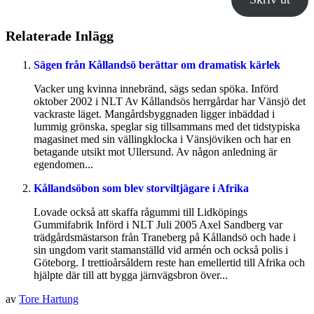
Relaterade Inlägg
Sägen från Kållandsö berättar om dramatisk kärlek
Vacker ung kvinna innebränd, sägs sedan spöka. Införd
oktober 2002 i NLT Av Kållandsös herrgårdar har Vänsjö det
vackraste läget. Mangårdsbyggnaden ligger inbäddad i
lummig grönska, speglar sig tillsammans med det tidstypiska
magasinet med sin vällingklocka i Vänsjöviken och har en
betagande utsikt mot Ullersund. Av någon anledning är
egendomen...
Kållandsöbon som blev storviltjägare i Afrika
Lovade också att skaffa rågummi till Lidköpings
Gummifabrik Införd i NLT Juli 2005 Axel Sandberg var
trädgårdsmästarson från Traneberg på Kållandsö och hade i
sin ungdom varit stamanställd vid armén och också polis i
Göteborg. I trettioårsåldern reste han emellertid till Afrika och
hjälpte där till att bygga järnvägsbron över...
av
Tore Hartung