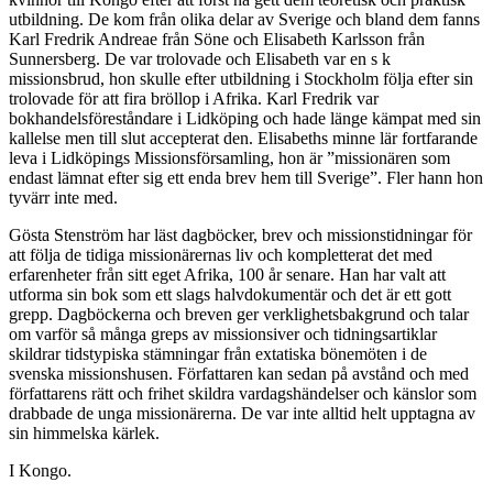
utbildning. De kom från olika delar av Sverige och bland dem fanns
Karl Fredrik Andreae från Söne och Elisabeth Karlsson från
Sunnersberg. De var trolovade och Elisabeth var en s k
missionsbrud, hon skulle efter utbildning i Stockholm följa efter sin
trolovade för att fira bröllop i Afrika. Karl Fredrik var
bokhandelsföreståndare i Lidköping och hade länge kämpat med sin
kallelse men till slut accepterat den. Elisabeths minne lär fortfarande
leva i Lidköpings Missionsförsamling, hon är ”missionären som
endast lämnat efter sig ett enda brev hem till Sverige”. Fler hann hon
tyvärr inte med.
Gösta Stenström har läst dagböcker, brev och missionstidningar för
att följa de tidiga missionärernas liv och kompletterat det med
erfarenheter från sitt eget Afrika, 100 år senare. Han har valt att
utforma sin bok som ett slags halvdokumentär och det är ett gott
grepp. Dagböckerna och breven ger verklighetsbakgrund och talar
om varför så många greps av missionsiver och tidningsartiklar
skildrar tidstypiska stämningar från extatiska bönemöten i de
svenska missionshusen. Författaren kan sedan på avstånd och med
författarens rätt och frihet skildra vardagshändelser och känslor som
drabbade de unga missionärerna. De var inte alltid helt upptagna av
sin himmelska kärlek.
I Kongo.