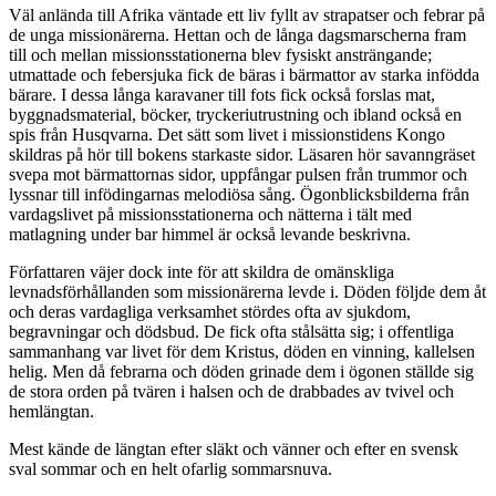
Väl anlända till Afrika väntade ett liv fyllt av strapatser och febrar på
de unga missionärerna. Hettan och de långa dagsmarscherna fram
till och mellan missionsstationerna blev fysiskt ansträngande;
utmattade och febersjuka fick de bäras i bärmattor av starka infödda
bärare. I dessa långa karavaner till fots fick också forslas mat,
byggnadsmaterial, böcker, tryckeriutrustning och ibland också en
spis från Husqvarna. Det sätt som livet i missionstidens Kongo
skildras på hör till bokens starkaste sidor. Läsaren hör savanngräset
svepa mot bärmattornas sidor, uppfångar pulsen från trummor och
lyssnar till infödingarnas melodiösa sång. Ögonblicksbilderna från
vardagslivet på missionsstationerna och nätterna i tält med
matlagning under bar himmel är också levande beskrivna.
Författaren väjer dock inte för att skildra de omänskliga
levnadsförhållanden som missionärerna levde i. Döden följde dem åt
och deras vardagliga verksamhet stördes ofta av sjukdom,
begravningar och dödsbud. De fick ofta stålsätta sig; i offentliga
sammanhang var livet för dem Kristus, döden en vinning, kallelsen
helig. Men då febrarna och döden grinade dem i ögonen ställde sig
de stora orden på tvären i halsen och de drabbades av tvivel och
hemlängtan.
Mest kände de längtan efter släkt och vänner och efter en svensk
sval sommar och en helt ofarlig sommarsnuva.