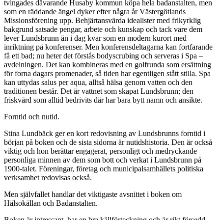
tvingades dåvarande Husaby kommun köpa hela badanstalten, men
som en räddande ängel dyker efter några år Västergötlands
Missionsförening upp. Behjärtansvärda idealister med frikyrklig
bakgrund satsade pengar, arbete och kunskap och tack vare dem
lever Lundsbrunn än i dag kvar som en modern kurort med
inriktning på konferenser. Men konferensdeltagarna kan fortfarande
få ett bad; nu heter det förstås bodyscrubing och serveras i Spa –
avdelningen. Det kan kombineras med en golfrunda som ersättning
för forna dagars promenader, så tiden har egentligen stått stilla. Spa
kan uttydas salus per aqua, alltså hälsa genom vatten och den
traditionen består. Det är vattnet som skapat Lundsbrunn; den
friskvård som alltid bedrivits där har bara bytt namn och ansikte.
Forntid och nutid.
Stina Lundbäck ger en kort redovisning av Lundsbrunns forntid i
början på boken och de sista sidorna är nutidshistoria. Den är också
viktig och hon berättar engagerat, personligt och medryckande
personliga minnen av dem som bott och verkat i Lundsbrunn på
1900-talet. Föreningar, företag och municipalsamhällets politiska
verksamhet redovisas också.
Men självfallet handlar det viktigaste avsnittet i boken om
Hälsokällan och Badanstalten.
Boken är intressant, har en bra källförteckning och är rikt försedd