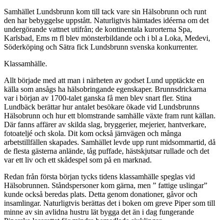
Samhället Lundsbrunn kom till tack vare sin Hälsobrunn och runt
den har bebyggelse uppstått. Naturligtvis hämtades idéerna om det
undergörande vattnet utifrån; de kontinentala kurorterna Spa,
Karlsbad, Ems m fl blev mönsterbildande och i bl a Loka, Medevi,
Söderköping och Sätra fick Lundsbrunn svenska konkurrenter.
Klassamhälle.
Allt började med att man i närheten av godset Lund upptäckte en
källa som ansågs ha hälsobringande egenskaper. Brunnsdrickarna
var i början av 1700-talet ganska få men blev snart fler. Stina
Lundbäck berättar hur antalet besökare ökade vid Lundsbrunns
Hälsobrunn och hur ett blomstrande samhälle växte fram runt källan.
Där fanns affärer av skilda slag, bryggerier, mejerier, hantverkare,
fotoateljé och skola. Dit kom också järnvägen och många
arbetstillfällen skapades. Samhället levde upp runt midsommartid, då
de flesta gästerna anlände, tåg puffade, hästskjutsar rullade och det
var ett liv och ett skådespel som på en marknad.
Redan från första början tycks tidens klassamhälle speglas vid
Hälsobrunnen. Ståndspersoner kom gärna, men ” fattige uslingar”
kunde också beredas plats. Detta genom donationer, gåvor och
insamlingar. Naturligtvis berättas det i boken om greve Piper som till
minne av sin avlidna hustru lät bygga det än i dag fungerande