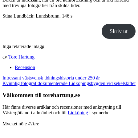
med trevliga fotografier från skilda tider.
Stina Lundbäck; Lundsbrunn. 146 s.
Skriv ut
Inga relaterade inlägg.
av
Tore Hartung
Recension
Inläggsnavigering
Intressant västsvensk tidningshistoria under 250 år
Kvinnlig fotograf dokumenterade Lidköpingsbygden vid sekelskiftet
Välkommen till torehartung.se
Här finns diverse artiklar och recensioner med anknytning till
Västergötland i allmänhet och till
Lidköping
i synnerhet.
Mycket nöje
//Tore