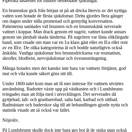
Piperska lasarettet för mindre bemedlade sjuklingar.
En brunnskur gick från början ut på att dricka litervis av det nyttiga
vatten som botade de flesta sjukdomar. Detta gjordes flera gånger
om dagen under stilla promenad och gemytlig konversation.
Patienterna samlades vid brunnen och en brunnsskänk serverade
vattnet i koppar. Man drack genom ett sugrör, vattnet kunde annars
genom sin järnhalt skada tänderna. På sugrören var fästa olikfärgade
band, som visade om man var en I:a klass gäst eller en II:a eller rent
av en III:e. De olika kategorierna åt och bodde naturligtvis också
åtskilda. Vanliga sjukdomar hos brunnsdrickarna var reumatism,
skrofler, blodbrist, nervsjukdomar och överansträngning.
Många botades men det kanske inte bara var vattnets förtjänst, god
mat och vila kunde säkert göra sitt till.
Under 1800-talet kom man att få mer intresse för vattnets utvärtes
användning. Badorter växte upp på västkusten och i Lundsbrunn
tvingades man att följa med i utvecklingen. Det serverades då
gyttjebad, tall- och granbarrsbad, salta bad, karbad och sittbad.
Badmästare och baderskor såg till att behandlingen gjorde nytta och
statistik visade att så också var fallet.
Nöjesliv.
På Lundsbrunn skulle dock inte bara ges bot åt de sjuka utan också