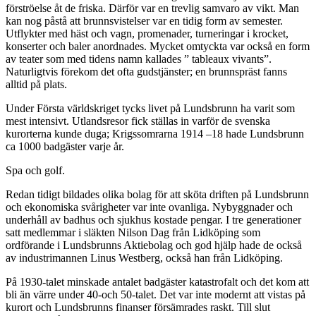
förströelse åt de friska. Därför var en trevlig samvaro av vikt. Man
kan nog påstå att brunnsvistelser var en tidig form av semester.
Utflykter med häst och vagn, promenader, turneringar i krocket,
konserter och baler anordnades. Mycket omtyckta var också en form
av teater som med tidens namn kallades ” tableaux vivants”.
Naturligtvis förekom det ofta gudstjänster; en brunnspräst fanns
alltid på plats.
Under Första världskriget tycks livet på Lundsbrunn ha varit som
mest intensivt. Utlandsresor fick ställas in varför de svenska
kurorterna kunde duga; Krigssomrarna 1914 –18 hade Lundsbrunn
ca 1000 badgäster varje år.
Spa och golf.
Redan tidigt bildades olika bolag för att sköta driften på Lundsbrunn
och ekonomiska svårigheter var inte ovanliga. Nybyggnader och
underhåll av badhus och sjukhus kostade pengar. I tre generationer
satt medlemmar i släkten Nilson Dag från Lidköping som
ordförande i Lundsbrunns Aktiebolag och god hjälp hade de också
av industrimannen Linus Westberg, också han från Lidköping.
På 1930-talet minskade antalet badgäster katastrofalt och det kom att
bli än värre under 40-och 50-talet. Det var inte modernt att vistas på
kurort och Lundsbrunns finanser försämrades raskt. Till slut