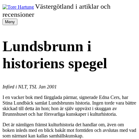
Gå
Västergötland i artiklar och
vidare
Tore
recensioner
till
innehållet
Meny
Hartung
Lundsbrunn i
historiens spegel
Införd i NLT, TSL Jan 2001
I en vacker bok med färgglada pärmar, signerade Edna Cers, har
Stina Lundbäck samlat Lundsbrunns historia. Ingen torde vara bättre
skickad till detta än hon; hon är själv uppväxt i skuggan av
Brunnshuset och har försvarliga kunskaper i kulturhistoria.
Det är nämligen främst kulturhistoria det handlar om, även om
boken inleds med en blick bakåt mot forntiden och avslutas med vad
som närmast kan kallas samhällskunskap.