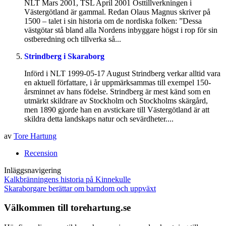
NLT Mars 2001, TSL April 2001 Osttillverkningen i
Västergötland är gammal. Redan Olaus Magnus skriver på
1500 – talet i sin historia om de nordiska folken: ”Dessa
västgötar stå bland alla Nordens inbyggare högst i rop för sin
ostberedning och tillverka så...
Strindberg i Skaraborg
Införd i NLT 1999-05-17 August Strindberg verkar alltid vara
en aktuell författare, i år uppmärksammas till exempel 150-
årsminnet av hans födelse. Strindberg är mest känd som en
utmärkt skildrare av Stockholm och Stockholms skärgård,
men 1890 gjorde han en avstickare till Västergötland är att
skildra detta landskaps natur och sevärdheter....
av
Tore Hartung
Recension
Inläggsnavigering
Kalkbränningens historia på Kinnekulle
Skaraborgare berättar om barndom och uppväxt
Välkommen till torehartung.se