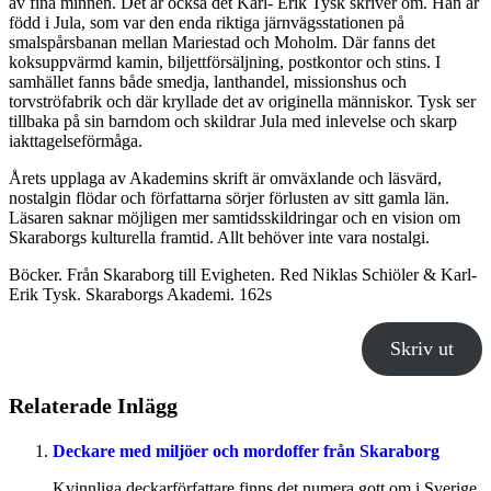
av fina minnen. Det är också det Karl- Erik Tysk skriver om. Han är
född i Jula, som var den enda riktiga järnvägsstationen på
smalspårsbanan mellan Mariestad och Moholm. Där fanns det
koksuppvärmd kamin, biljettförsäljning, postkontor och stins. I
samhället fanns både smedja, lanthandel, missionshus och
torvströfabrik och där kryllade det av originella människor. Tysk ser
tillbaka på sin barndom och skildrar Jula med inlevelse och skarp
iakttagelseförmåga.
Årets upplaga av Akademins skrift är omväxlande och läsvärd,
nostalgin flödar och författarna sörjer förlusten av sitt gamla län.
Läsaren saknar möjligen mer samtidsskildringar och en vision om
Skaraborgs kulturella framtid. Allt behöver inte vara nostalgi.
Böcker. Från Skaraborg till Evigheten. Red Niklas Schiöler & Karl-
Erik Tysk. Skaraborgs Akademi. 162s
Skriv ut
Relaterade Inlägg
Deckare med miljöer och mordoffer från Skaraborg
Kvinnliga deckarförfattare finns det numera gott om i Sverige.