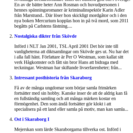
En av de bättre heter Ann Rosman och huvudpersonen i
hennes spänningsromaner är kriminalinspektör Karin Adler
från Marstrand.. Där löser hon skickligt mordgåtor och i den
nya boken Mercurium kopplas hon in på två mord, som 2011
begåtts på Carlstens fästning....
Nostalgiska dikter från Skövde
Införd i NLT Jan 2001, TSL April 2001 Det hör inte till
vanligheterna att diktsamlingar om Skövde ges ut. Nu har det
i alla fall hänt. Författare är Per O Westman, som kallat sitt
verk Hågkomster och fått sin bror Hans att bidraga med
teckningar. Westman har skiftande livserfarenheter; från...
Intressant posthistoria från Skaraborg
Få av de många ungdomar som börjar samla frimärken
fortsätter med sin hobby. Kanske inser de att de aldrig kan få
en fullständig samling och att många märken kostar en
förmögenhet. Den som ändå fortsätter gör klokt i att
specialisera på ett land eller samla på motiv, man kan samla...
Ost i Skaraborg I
Mejerskan som lärde Skaraborgarna tillverka ost. Införd i