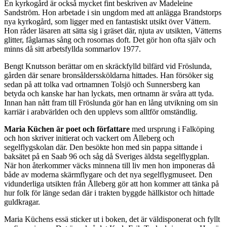
En kyrkogård är också mycket fint beskriven av Madeleine
Sandström. Hon arbetade i sin ungdom med att anlägga Brandstorps
nya kyrkogård, som ligger med en fantastiskt utsikt över Vättern.
Hon råder läsaren att sätta sig i gräset där, njuta av utsikten, Vätterns
glitter, fåglarnas sång och rosornas doft. Det gör hon ofta själv och
minns då sitt arbetsfyllda sommarlov 1977.
Bengt Knutsson berättar om en skräckfylld bilfärd vid Fröslunda,
gården där senare bronsålderssköldarna hittades. Han försöker sig
sedan på att tolka vad ortnamnen Tolsjö och Sunnersberg kan
betyda och kanske har han lyckats, men ortnamn är svåra att tyda.
Innan han nått fram till Fröslunda gör han en lång utvikning om sin
karriär i arabvärlden och den upplevs som alltför omständlig.
Maria Küchen är poet och författare
med ursprung i Falköping
och hon skriver initierat och vackert om Ålleberg och
segelflygskolan där. Den besökte hon med sin pappa sittande i
baksätet på en Saab 96 och såg då Sveriges äldsta segelflygplan.
När hon återkommer väcks minnena till liv men hon imponeras då
både av moderna skärmflygare och det nya segelflygmuseet. Den
vidunderliga utsikten från Ålleberg gör att hon kommer att tänka på
hur folk för länge sedan där i trakten byggde hällkistor och hittade
guldkragar.
Maria Küchens essä sticker ut i boken, det är väldisponerat och fyllt