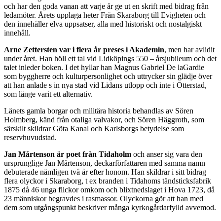
och har den goda vanan att varje år ge ut en skrift med bidrag från
ledamöter. Årets upplaga heter Från Skaraborg till Evigheten och
den innehåller elva uppsatser, alla med historiskt och nostalgiskt
innehåll.
Arne Zettersten var i flera år preses i Akademin
, men har avlidit
under året. Han höll ett tal vid Lidköpings 550 – årsjubileum och det
talet inleder boken. I det hyllar han Magnus Gabriel De laGardie
som byggherre och kulturpersonlighet och uttrycker sin glädje över
att han anlade s in nya stad vid Lidans utlopp och inte i Otterstad,
som länge varit ett alternativ.
Länets gamla borgar och militära historia behandlas av Sören
Holmberg, känd från otaliga valvakor, och Sören Häggroth, som
särskilt skildrar Göta Kanal och Karlsborgs betydelse som
reservhuvudstad.
Jan Mårtenson är poet från Tidaholm
och anser sig vara den
ursprunglige Jan Mårtenson, deckarförfattaren med samma namn
debuterade nämligen två år efter honom. Han skildrar i sitt bidrag
flera olyckor i Skaraborg, t ex branden i Tidahoms tändsticksfabrik
1875 då 46 unga flickor omkom och blixtnedslaget i Hova 1723, då
23 människor begravdes i rasmassor. Olyckorna gör att han med
dem som utgångspunkt beskriver många kyrkogårdarfylld avvemod.