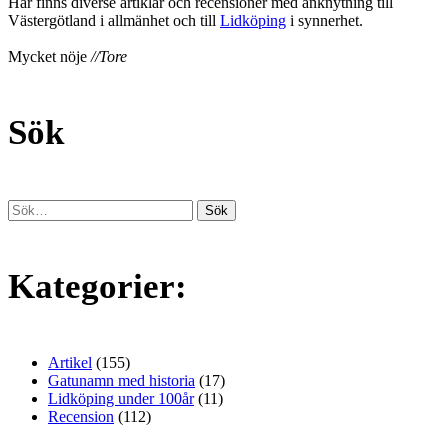
Här finns diverse artiklar och recensioner med anknytning till
Västergötland i allmänhet och till
Lidköping
i synnerhet.
Mycket nöje
//Tore
Sök
Kategorier:
Artikel
(155)
Gatunamn med historia
(17)
Lidköping under 100år
(11)
Recension
(112)