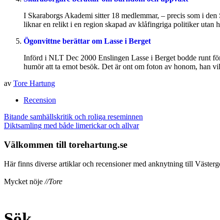
I Skaraborgs Akademi sitter 18 medlemmar, – precis som i den Sv
liknar en relikt i en region skapad av klåfingriga politiker uta
Ögonvittne berättar om Lasse i Berget
Införd i NLT Dec 2000 Enslingen Lasse i Berget bodde runt förr
humör att ta emot besök. Det är ont om foton av honom, han vill
av
Tore Hartung
Recension
Inläggsnavigering
Bitande samhällskritik och roliga reseminnen
Diktsamling med både limerickar och allvar
Välkommen till torehartung.se
Här finns diverse artiklar och recensioner med anknytning till Västergö
Mycket nöje
//Tore
Sök