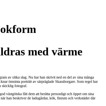
bokform
kildras med värme
ram av olika slag. Nu har han skrivit ned en del av sina många
cknar ömsinta porträtt av särpräglade Skaraborgare. Som regel har
 skicklig fotograf.
od västgötska fått dem att berätta personligt och öppet om sina
 när han beskriver de ladugårdar, kök, finrum och verkstäder där