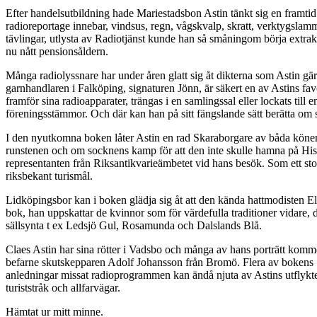
Efter handelsutbildning hade Mariestadsbon Astin tänkt sig en framti
radioreportage innebar, vindsus, regn, vågskvalp, skratt, verktygsla
tävlingar, utlysta av Radiotjänst kunde han så småningom börja extrak
nu nått pensionsåldern.
Många radiolyssnare har under åren glatt sig åt dikterna som Astin gä
garnhandlaren i Falköping, signaturen Jönn, är säkert en av Astins fav
framför sina radioapparater, trängas i en samlingssal eller lockats till
föreningsstämmor. Och där kan han på sitt fängslande sätt berätta om
I den nyutkomna boken låter Astin en rad Skaraborgare av båda könen p
runstenen och om socknens kamp för att den inte skulle hamna på Hist
representanten från Riksantikvarieämbetet vid hans besök. Som ett stol
riksbekant turismål.
Lidköpingsbor kan i boken glädja sig åt att den kända hattmodisten Eli
bok, han uppskattar de kvinnor som för värdefulla traditioner vidare, 
sällsynta t ex Ledsjö Gul, Rosamunda och Dalslands Blå.
Claes Astin har sina rötter i Vadsbo och många av hans porträtt komm
befarne skutskepparen Adolf Johansson från Bromö. Flera av bokens Sk
anledningar missat radioprogrammen kan ändå njuta av Astins utflykter
turiststråk och allfarvägar.
Hämtat ur mitt minne.