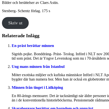
Bilder och berättelser av Claes Astin.
Stenberg- Schentz förlag. 175 s
Skriv ut
Relaterade Inlägg
En präst berättar minnen
Sigrids pojke. Bonddräng- Präst- Teolog. Införd i NLT nov 200
tid som präst. Det är Yngve Levenskog som nu i 70-årsåldern ser
Ung mans minnen från Istanbul
Möter exotiska miljöer och kufiska människor Införd i NLT Apri
bygder där han numera bor. Men han är också en globetrotter me
Minnen från tinget i Lidköping
En 80-årings memoarer. Det är tacknämligt när äldre personer id
än i de konventionella historieböckerna. Pensionerade rådmann
Skaraborgare berättar om barndom och uppväxt