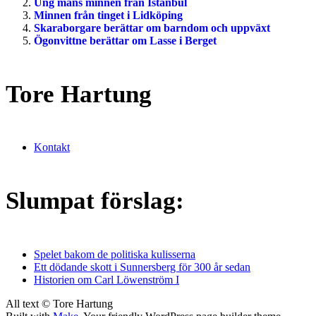
Ung mans minnen från Istanbul
Minnen från tinget i Lidköping
Skaraborgare berättar om barndom och uppväxt
Ögonvittne berättar om Lasse i Berget
Tore Hartung
Kontakt
Slumpat förslag:
Spelet bakom de politiska kulisserna
Ett dödande skott i Sunnersberg för 300 år sedan
Historien om Carl Löwenström I
All text © Tore Hartung