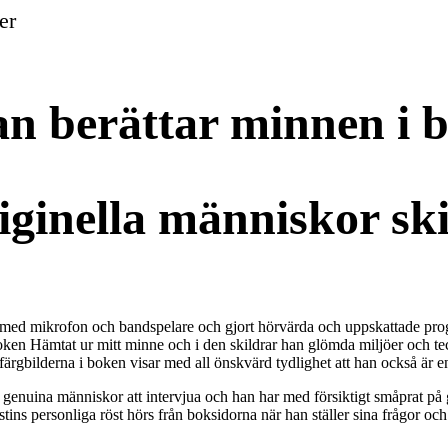
er
n berättar minnen i 
iginella människor s
t med mikrofon och bandspelare och gjort hörvärda och uppskattade prog
boken Hämtat ur mitt minne och i den skildrar han glömda miljöer och te
rgbilderna i boken visar med all önskvärd tydlighet att han också är en
genuina människor att intervjua och han har med försiktigt småprat på g
s personliga röst hörs från boksidorna när han ställer sina frågor och