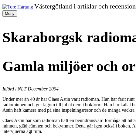
Gå
Västergötland i artiklar och recension
vidare
Tore
Meny
till
innehållet
Hartung
Skaraborgsk radioma
Gamla miljöer och or
Införd i NLT December 2004
Under mer än 40 år har Claes Astin varit radioman. Han har farit run
radiominnen och ger lagom till jul ut dem i bokform. Han har kallat 
Astin haft kamera med på sina inspelningsresor och de många vackra fä
Claes Astin har som radioman haft en beundransvärd förmåga att hitta 
minnen, glädjeämnen och bekymmer. Detta går igen också i boken, Astin
intervjuerna ägt rum.