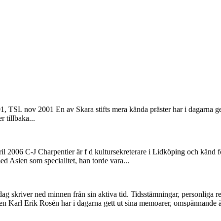
1, TSL nov 2001 En av Skara stifts mera kända präster har i dagarna 
 tillbaka...
l 2006 C-J Charpentier är f d kultursekreterare i Lidköping och känd fö
d Asien som specialitet, han torde vara...
ag skriver ned minnen från sin aktiva tid. Tidsstämningar, personliga re
en Karl Erik Rosén har i dagarna gett ut sina memoarer, omspännande 