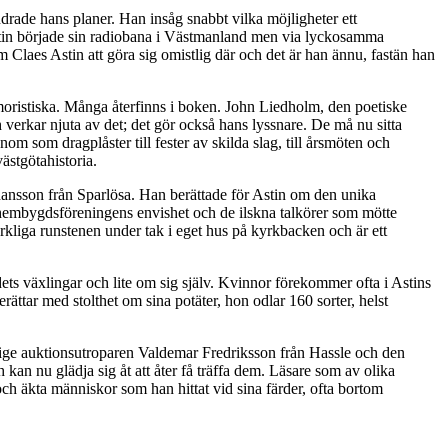
rade hans planer. Han insåg snabbt vilka möjligheter ett
 Astin började sin radiobana i Västmanland men via lyckosamma
Claes Astin att göra sig omistlig där och det är han ännu, fastän han
umoristiska. Många återfinns i boken. John Liedholm, den poetiske
 verkar njuta av det; det gör också hans lyssnare. De må nu sitta
nom som dragplåster till fester av skilda slag, till årsmöten och
ästgötahistoria.
ohansson från Sparlösa. Han berättade för Astin om den unika
 hembygdsföreningens envishet och de ilskna talkörer som mötte
rkliga runstenen under tak i eget hus på kyrkbacken och är ett
ets växlingar och lite om sig själv. Kvinnor förekommer ofta i Astins
ättar med stolthet om sina potäter, hon odlar 160 sorter, helst
vige auktionsutroparen Valdemar Fredriksson från Hassle och den
n nu glädja sig åt att åter få träffa dem. Läsare som av olika
ch äkta människor som han hittat vid sina färder, ofta bortom