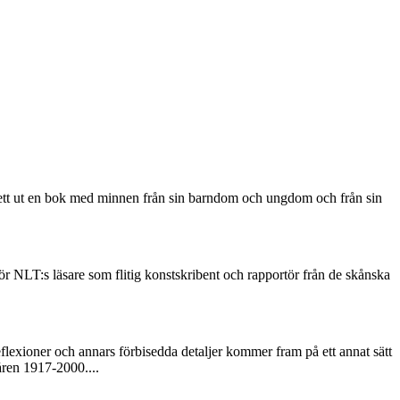
gett ut en bok med minnen från sin barndom och ungdom och från sin
r NLT:s läsare som flitig konstskribent och rapportör från de skånska
flexioner och annars förbisedda detaljer kommer fram på ett annat sätt
åren 1917-2000....