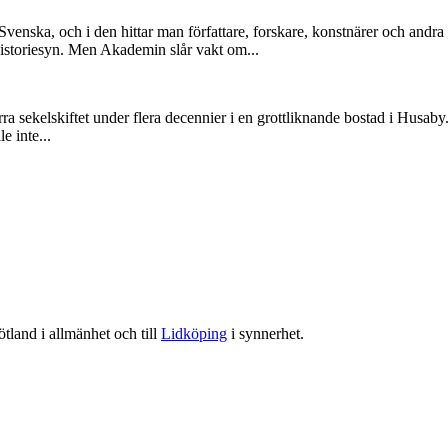
enska, och i den hittar man författare, forskare, konstnärer och andra 
n historiesyn. Men Akademin slår vakt om...
a sekelskiftet under flera decennier i en grottliknande bostad i Husaby
e inte...
tland i allmänhet och till
Lidköping
i synnerhet.