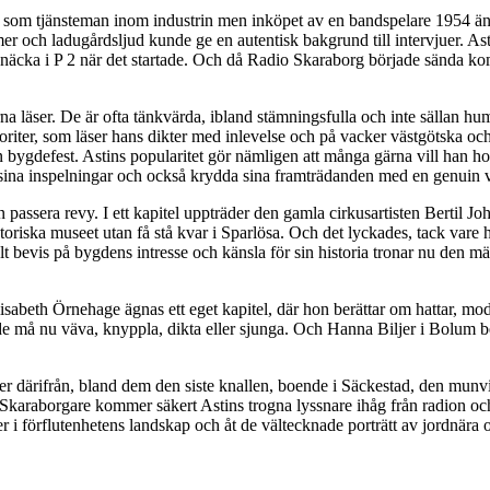
d som tjänsteman inom industrin men inköpet av en bandspelare 1954 änd
mmer och ladugårdsljud kunde ge en autentisk bakgrund till intervjuer.
näcka i P 2 när det startade. Och då Radio Skaraborg började sända kom 
rna läser. De är ofta tänkvärda, ibland stämningsfulla och inte sällan h
oriter, som läser hans dikter med inlevelse och på vacker västgötska och
 en bygdefest. Astins popularitet gör nämligen att många gärna vill han ho
 sina inspelningar och också krydda sina framträdanden med en genuin v
assera revy. I ett kapitel uppträder den gamla cirkusartisten Bertil J
oriska museet utan få stå kvar i Sparlösa. Och det lyckades, tack vare
t bevis på bygdens intresse och känsla för sin historia tronar nu den mä
sabeth Örnehage ägnas ett eget kapitel, där hon berättar om hattar, mod
de må nu väva, knyppla, dikta eller sjunga. Och Hanna Biljer i Bolum ber
er därifrån, bland dem den siste knallen, boende i Säckestad, den mun
araborgare kommer säkert Astins trogna lyssnare ihåg från radion och ka
 i förflutenhetens landskap och åt de vältecknade porträtt av jordnära o