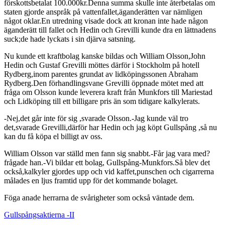
förskottsbetalat 100.000kr.Denna summa skulle inte återbetalas om
staten gjorde anspråk på vattenfallet,äganderätten var nämligen
något oklar.En utredning visade dock att kronan inte hade någon
äganderätt till fallet och Hedin och Grevilli kunde dra en lättnadens
suck;de hade lyckats i sin djärva satsning.
Nu kunde ett kraftbolag kanske bildas och William Olsson,John
Hedin och Gustaf Grevilli möttes därför i Stockholm på hotell
Rydberg,inom parentes grundat av lidköpingssonen Abraham
Rydberg.Den förhandlingsvane Grevilli öppnade mötet med att
fråga om Olsson kunde leverera kraft från Munkfors till Mariestad
och Lidköping till ett billigare pris än som tidigare kalkylerats.
-Nej,det går inte för sig ,svarade Olsson.-Jag kunde väl tro
det,svarade Grevilli,därför har Hedin och jag köpt Gullspång ,så nu
kan du få köpa el billigt av oss.
William Olsson var ställd men fann sig snabbt.-Får jag vara med?
frågade han.-Vi bildar ett bolag, Gullspång-Munkfors.Så blev det
också,kalkyler gjordes upp och vid kaffet,punschen och cigarrerna
målades en ljus framtid upp för det kommande bolaget.
Föga anade herrarna de svårigheter som också väntade dem.
Gullspångsaktierna -II