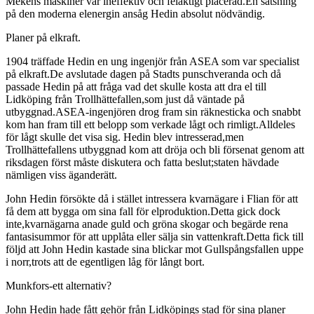
Mekens maskiner var ineffektiv och felaktigt placerad.En satsning
på den moderna elenergin ansåg Hedin absolut nödvändig.
Planer på elkraft.
1904 träffade Hedin en ung ingenjör från ASEA som var specialist
på elkraft.De avslutade dagen på Stadts punschveranda och då
passade Hedin på att fråga vad det skulle kosta att dra el till
Lidköping från Trollhättefallen,som just då väntade på
utbyggnad.ASEA-ingenjören drog fram sin räknesticka och snabbt
kom han fram till ett belopp som verkade lågt och rimligt.Alldeles
för lågt skulle det visa sig. Hedin blev intresserad,men
Trollhättefallens utbyggnad kom att dröja och bli försenat genom att
riksdagen först måste diskutera och fatta beslut;staten hävdade
nämligen viss äganderätt.
John Hedin försökte då i stället intressera kvarnägare i Flian för att
få dem att bygga om sina fall för elproduktion.Detta gick dock
inte,kvarnägarna anade guld och gröna skogar och begärde rena
fantasisummor för att upplåta eller sälja sin vattenkraft.Detta fick till
följd att John Hedin kastade sina blickar mot Gullspångsfallen uppe
i norr,trots att de egentligen låg för långt bort.
Munkfors-ett alternativ?
John Hedin hade fått gehör från Lidköpings stad för sina planer