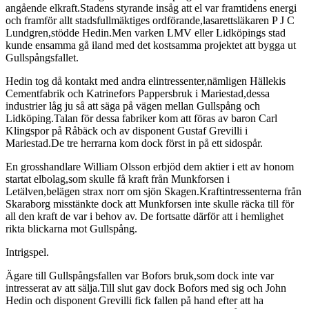
angående elkraft.Stadens styrande insåg att el var framtidens energi
och framför allt stadsfullmäktiges ordförande,lasarettsläkaren P J C
Lundgren,stödde Hedin.Men varken LMV eller Lidköpings stad
kunde ensamma gå iland med det kostsamma projektet att bygga ut
Gullspångsfallet.
Hedin tog då kontakt med andra elintressenter,nämligen Hällekis
Cementfabrik och Katrinefors Pappersbruk i Mariestad,dessa
industrier låg ju så att säga på vägen mellan Gullspång och
Lidköping.Talan för dessa fabriker kom att föras av baron Carl
Klingspor på Råbäck och av disponent Gustaf Grevilli i
Mariestad.De tre herrarna kom dock först in på ett sidospår.
En grosshandlare William Olsson erbjöd dem aktier i ett av honom
startat elbolag,som skulle få kraft från Munkforsen i
Letälven,belägen strax norr om sjön Skagen.Kraftintressenterna från
Skaraborg misstänkte dock att Munkforsen inte skulle räcka till för
all den kraft de var i behov av. De fortsatte därför att i hemlighet
rikta blickarna mot Gullspång.
Intrigspel.
Ägare till Gullspångsfallen var Bofors bruk,som dock inte var
intresserat av att sälja.Till slut gav dock Bofors med sig och John
Hedin och disponent Grevilli fick fallen på hand efter att ha