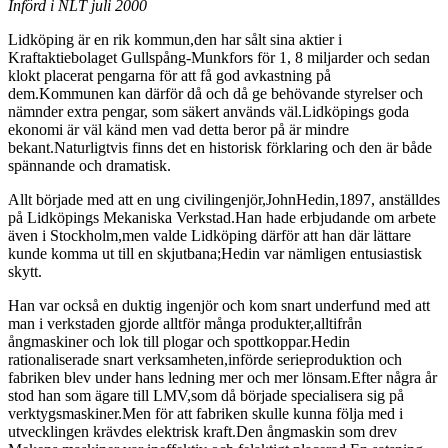
Införd i NLT juli 2000
Lidköping är en rik kommun,den har sålt sina aktier i
Kraftaktiebolaget Gullspång-Munkfors för 1, 8 miljarder och sedan
klokt placerat pengarna för att få god avkastning på
dem.Kommunen kan därför då och då ge behövande styrelser och
nämnder extra pengar, som säkert används väl.Lidköpings goda
ekonomi är väl känd men vad detta beror på är mindre
bekant.Naturligtvis finns det en historisk förklaring och den är både
spännande och dramatisk.
Allt började med att en ung civilingenjör,JohnHedin,1897, anställdes
på Lidköpings Mekaniska Verkstad.Han hade erbjudande om arbete
även i Stockholm,men valde Lidköping därför att han där lättare
kunde komma ut till en skjutbana;Hedin var nämligen entusiastisk
skytt.
Han var också en duktig ingenjör och kom snart underfund med att
man i verkstaden gjorde alltför många produkter,alltifrån
ångmaskiner och lok till plogar och spottkoppar.Hedin
rationaliserade snart verksamheten,införde serieproduktion och
fabriken blev under hans ledning mer och mer lönsam.Efter några år
stod han som ägare till LMV,som då började specialisera sig på
verktygsmaskiner.Men för att fabriken skulle kunna följa med i
utvecklingen krävdes elektrisk kraft.Den ångmaskin som drev