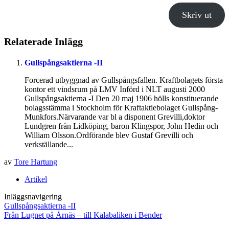
Skriv ut
Relaterade Inlägg
Gullspångsaktierna -II
Forcerad utbyggnad av Gullspångsfallen. Kraftbolagets första
kontor ett vindsrum på LMV Införd i NLT augusti 2000
Gullspångsaktierna -I Den 20 maj 1906 hölls konstituerande
bolagsstämma i Stockholm för Kraftaktiebolaget Gullspång-
Munkfors.Närvarande var bl a disponent Grevilli,doktor
Lundgren från Lidköping, baron Klingspor, John Hedin och
William Olsson.Ordförande blev Gustaf Grevilli och
verkställande...
av
Tore Hartung
Artikel
Inläggsnavigering
Gullspångsaktierna -II
Från Lugnet på Årnäs – till Kalabaliken i Bender