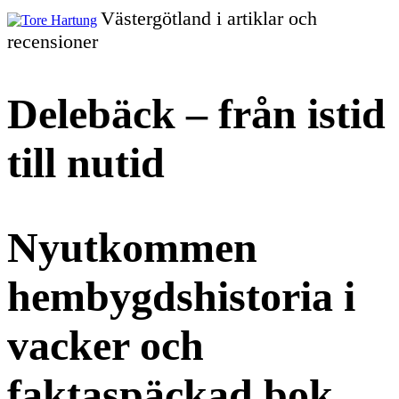
Gå
Västergötland i artiklar och
vidare
Tore
recensioner
till
innehållet
Hartung
Delebäck – från istid
till nutid
Nyutkommen
hembygdshistoria i
vacker och
faktaspäckad bok