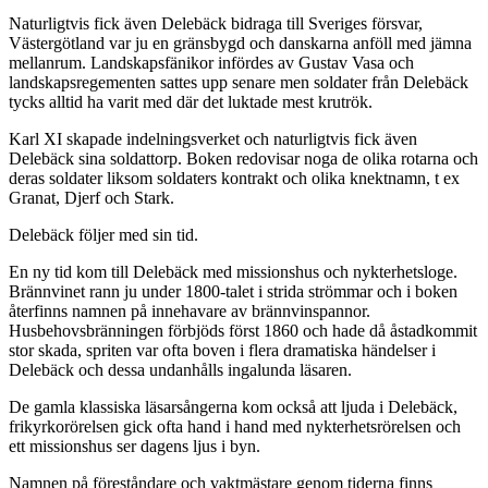
Naturligtvis fick även Delebäck bidraga till Sveriges försvar,
Västergötland var ju en gränsbygd och danskarna anföll med jämna
mellanrum. Landskapsfänikor infördes av Gustav Vasa och
landskapsregementen sattes upp senare men soldater från Delebäck
tycks alltid ha varit med där det luktade mest krutrök.
Karl XI skapade indelningsverket och naturligtvis fick även
Delebäck sina soldattorp. Boken redovisar noga de olika rotarna och
deras soldater liksom soldaters kontrakt och olika knektnamn, t ex
Granat, Djerf och Stark.
Delebäck följer med sin tid.
En ny tid kom till Delebäck med missionshus och nykterhetsloge.
Brännvinet rann ju under 1800-talet i strida strömmar och i boken
återfinns namnen på innehavare av brännvinspannor.
Husbehovsbränningen förbjöds först 1860 och hade då åstadkommit
stor skada, spriten var ofta boven i flera dramatiska händelser i
Delebäck och dessa undanhålls ingalunda läsaren.
De gamla klassiska läsarsångerna kom också att ljuda i Delebäck,
frikyrkorörelsen gick ofta hand i hand med nykterhetsrörelsen och
ett missionshus ser dagens ljus i byn.
Namnen på föreståndare och vaktmästare genom tiderna finns