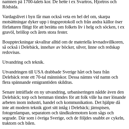
namnen på 1700-talets kor. De hette t ex Svartros, Hjortros och
Rödsida.
Vardagslivet i byn får man också veta en hel del om, skarpa
motsättningar dyker upp i tingsprotokoll och från andra källor öser
författaren flitigt för att berätta om folkets liv i helg och söcken, t ex
gravöl, bröllop och årets stora fester.
Bouppteckningar skvallrar alltid om de materiella levnadsvillkoren,
så också i Delebäck, innehav av böcker, silver, linne och redskap
redovisas.
Utvandring och teknik.
Utvandringen till USA drabbade Sverige hårt och bara från
Delebäck reste ett 70-tal människor. Dessa nämns vid namn och
flera spännande emigrantöden skildras.
Senare inträffade en ny utvandring, urbaniseringen nådde även den
Delebäck; torp och hemman tömdes för att folk ville ha mer lönande
arbeten inom industri, handel och kommunikation. Det hjälpte då
inte att modern teknik gjort sitt intåg i Delebäck; järnspisen,
fotogenlampan, separatorn och tändkulemotorn kom sågs och
segrade. Där som i övriga Sverige, och de följdes snabbt av cykeln,
traktorn och bilen.