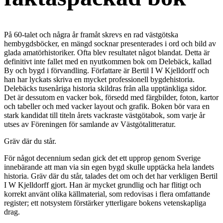
På 60-talet och några år framåt skrevs en rad västgötska
hembygdsböcker, en mängd socknar presenterades i ord och bild av
glada amatörhistoriker. Ofta blev resultatet något blandat. Detta är
definitivt inte fallet med en nyutkommen bok om Delebäck, kallad
By och bygd i förvandling. Författare är Bertil I W Kjelldorff och
han har lyckats skriva en mycket professionell bygdehistoria.
Delebäcks tusenåriga historia skildras från alla upptänkliga sidor.
Det är dessutom en vacker bok, försedd med färgbilder, foton, kartor
och tabeller och med vacker layout och grafik. Boken bör vara en
stark kandidat till titeln årets vackraste västgötabok, som varje år
utses av Föreningen för samlande av Västgötalitteratur.
Gräv där du står.
För något decennium sedan gick det ett upprop genom Sverige
innebärande att man via sin egen bygd skulle upptäcka hela landets
historia. Gräv där du står, talades det om och det har verkligen Bertil
I W Kjelldorff gjort. Han är mycket grundlig och har flitigt och
korrekt använt olika källmaterial, som redovisas i flera omfattande
register; ett notsystem förstärker ytterligare bokens vetenskapliga
drag.