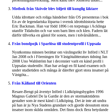
presenningstillverkning. Mest känd blev Jonsered under...
Motbok från Skövde blev biljett till kunglig läktare
Udda idrottare och roliga händelser från OS presenteras i bok
En av de legendariska löparna i svensk idrottshistoria hette
Eric Backman. Han var född 1896 i en torpstuga i Acklinga
utanför Tidaholm och var som barn liten och klen. Fadern lät
därför tillverka en gåstol för sonen, men i tolvårsåldern...
Från bondpojk i Sparlösa till studentprofil i Uppsala
Nyutkomna minnen berättar om växlingsrikt liv Införd i NLT
Jan 2008 och i Föreningen för Västgötalitteraturs tidning Jan
2008 Uno Wahlström har i decennier varit en känd profil i
Uppsalas studentliv. Han har avlagt en fil kand examen och
under studietiden och många år därefter gjort stora insatser på
Västgöta...
Från Kålland till Orienten
Resare-Bengt på äventyr Införd i Lidköpingsbygden 1996
Magnus Gabriel De la Gardie är den av stormaktstidens
gestalter som är mest känd i Lidköping. Det är inte att undra
på han är ju Nya Stadens grundare och gjorde dessutom stora
insatser inom skilda områden. Det finns dock flera betydande