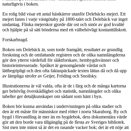
naturligtvis i boken.
En rolig bild visar ett antal hästkärror utanför Delebäcks mejeri. Ett
mejeri fanns i varje västgötaby på 1800-talet och Delebäck var inget
undantag. Flinka mejerskor gjorde där ost och smör av god kvalité
och hjälpte på så sätt bönderna med ett välbehövligt kontanttillskott.
Forskarbragd.
Boken om Delebäck är, som torde framgått, resultatet av grundlig
forskning och de omfattande registren och de olika namnlängderna
gör den ytterst värdefull för släktforskare, hembygdsvänner och
historieintresserade. Språket är genomgående vårdat och
lättbegripligt och den ofta faktaspäckade texten lättas då och då upp
av lämpliga strofer av Geijer, Fröding och Snoilsky.
Illustrationerna är väl valda, ofta är de i färg och de många kartorna
ger behövlig överskådlighet och statistik, namnlängder och olika
tabeller ger detaljkunskaper om sådant som hänt i byn.
Boken bör kunna användas i undervisningen på olika stadier och
den är ett måste för människor med rötter i norra Skaraborg. By och
bygd i förvandling är mer än en bygdebok, dess dokumentära värde
gör att den borde vara tillgänglig på de flesta av Sveriges bibliotek.
Sist men inte minst så är det en rasande vacker bok; det är ett nöje att