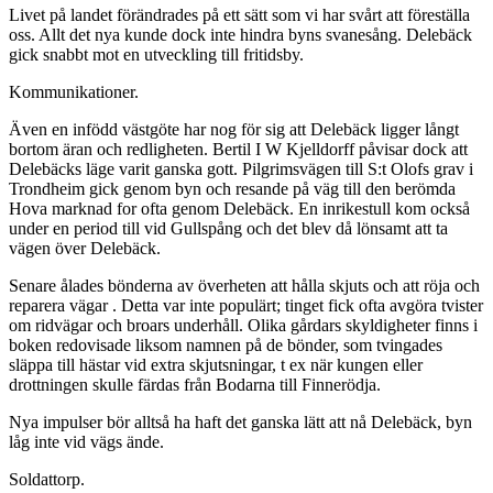
Livet på landet förändrades på ett sätt som vi har svårt att föreställa
oss. Allt det nya kunde dock inte hindra byns svanesång. Delebäck
gick snabbt mot en utveckling till fritidsby.
Kommunikationer.
Även en infödd västgöte har nog för sig att Delebäck ligger långt
bortom äran och redligheten. Bertil I W Kjelldorff påvisar dock att
Delebäcks läge varit ganska gott. Pilgrimsvägen till S:t Olofs grav i
Trondheim gick genom byn och resande på väg till den berömda
Hova marknad for ofta genom Delebäck. En inrikestull kom också
under en period till vid Gullspång och det blev då lönsamt att ta
vägen över Delebäck.
Senare ålades bönderna av överheten att hålla skjuts och att röja och
reparera vägar . Detta var inte populärt; tinget fick ofta avgöra tvister
om ridvägar och broars underhåll. Olika gårdars skyldigheter finns i
boken redovisade liksom namnen på de bönder, som tvingades
släppa till hästar vid extra skjutsningar, t ex när kungen eller
drottningen skulle färdas från Bodarna till Finnerödja.
Nya impulser bör alltså ha haft det ganska lätt att nå Delebäck, byn
låg inte vid vägs ände.
Soldattorp.