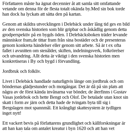
Författaren måste ha ägnat decennier åt att samla sitt omfattande
vetande om denna för de flesta totalt okända by.Med sin bok torde
han dock ha lyckats att sätta den på kartan.
Genom att skildra utvecklingen i Delebäck under lång tid ges en bild
av den svenska historien som blir gripbar och åskådlig genom detta
grodperspektiv på en bygds öden. I Delebäcksboken träder levande
människor fram,de tittar fram från sina bostäder och de presenteras
genom konkreta händelser eller genom sitt arbete. Så är t ex ofta
fallet i avsnitten om stenålder, skiften, indelningsverk, folkrörelser
och utvandring. Allt detta är viktigt i den svenska historien men
konkretiseras i By och bygd i förvandling.
Jordbruk och folkliv.
Livet i Delebäck handlade naturligtvis länge om jordbruk och om
böndernas glädjestunder och motgångar. Det är då på sin plats att
några av de först kända invånarna var bönder, de återfinns i Gustav
Vasas jordebok och hette Bengt och Olof. De betalade utan knot sin
skatt i form av järn och detta hade de tvingats byta till sig i
Bergslagen mot spannmål. Ett krångligt skattesystem är tydligen
inget nytt!
Ett vackert bevis på författarens grundlighet och källforskningar är
att han kan tala om antalet kreatur i byn 1620 och att han vet