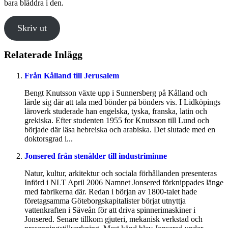
bara bläddra i den.
Skriv ut
Relaterade Inlägg
Från Kålland till Jerusalem
Bengt Knutsson växte upp i Sunnersberg på Kålland och
lärde sig där att tala med bönder på bönders vis. I Lidköpings
läroverk studerade han engelska, tyska, franska, latin och
grekiska. Efter studenten 1955 for Knutsson till Lund och
började där läsa hebreiska och arabiska. Det slutade med en
doktorsgrad i...
Jonsered från stenålder till industriminne
Natur, kultur, arkitektur och sociala förhållanden presenteras
Införd i NLT April 2006 Namnet Jonsered förknippades länge
med fabrikerna där. Redan i början av 1800-talet hade
företagsamma Göteborgskapitalister börjat utnyttja
vattenkraften i Säveån för att driva spinnerimaskiner i
Jonsered. Senare tillkom gjuteri, mekanisk verkstad och