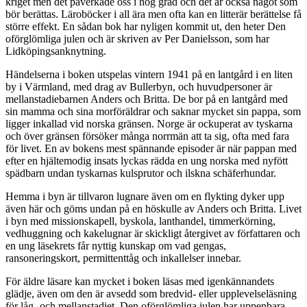
kriget men det påverkade oss i hög grad och det är också något som
bör berättas. Läroböcker i all ära men ofta kan en litterär berättelse få
större effekt. En sådan bok har nyligen kommit ut, den heter Den
oförglömliga julen och är skriven av Per Danielsson, som har
Lidköpingsanknytning.
Händelserna i boken utspelas vintern 1941 på en lantgård i en liten
by i Värmland, med drag av Bullerbyn, och huvudpersoner är
mellanstadiebarnen Anders och Britta. De bor på en lantgård med
sin mamma och sina morföräldrar och saknar mycket sin pappa, som
ligger inkallad vid norska gränsen. Norge är ockuperat av tyskarna
och över gränsen försöker många norrmän att ta sig, ofta med fara
för livet. En av bokens mest spännande episoder är när pappan med
efter en hjältemodig insats lyckas rädda en ung norska med nyfött
spädbarn undan tyskarnas kulsprutor och ilskna schäferhundar.
Hemma i byn är tillvaron lugnare även om en flykting dyker upp
även här och göms undan på en höskulle av Anders och Britta. Livet
i byn med missionskapell, byskola, lanthandel, timmerkörning,
vedhuggning och kakelugnar är skickligt återgivet av författaren och
en ung läsekrets får nyttig kunskap om vad gengas,
ransoneringskort, permittenttåg och inkallelser innebar.
För äldre läsare kan mycket i boken läsas med igenkännandets
glädje, även om den är avsedd som bredvid- eller upplevelseläsning
för låg- och mellanstadiet. Den oförglömliga julen har uppenbara