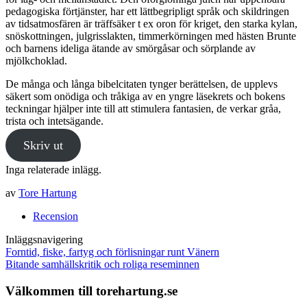
pedagogiska förtjänster, har ett lättbegripligt språk och skildringen
av tidsatmosfären är träffsäker t ex oron för kriget, den starka kylan,
snöskottningen, julgrisslakten, timmerkörningen med hästen Brunte
och barnens ideliga ätande av smörgåsar och sörplande av
mjölkchoklad.
De många och långa bibelcitaten tynger berättelsen, de upplevs
säkert som onödiga och tråkiga av en yngre läsekrets och bokens
teckningar hjälper inte till att stimulera fantasien, de verkar gråa,
trista och intetsägande.
Skriv ut
Inga relaterade inlägg.
av
Tore Hartung
Recension
Inläggsnavigering
Forntid, fiske, fartyg och förlisningar runt Vänern
Bitande samhällskritik och roliga reseminnen
Välkommen till torehartung.se