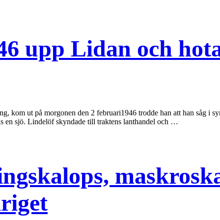
6 upp Lidan och hota
g, kom ut på morgonen den 2 februari1946 trodde han att han såg i syne.
das en sjö. Lindelöf skyndade till traktens lanthandel och …
ingskalops, maskroska
riget