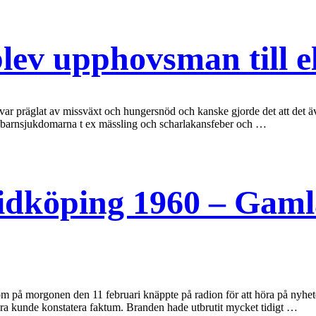
ev upphovsman till el
var präglat av missväxt och hungersnöd och kanske gjorde det att det 
a barnsjukdomarna t ex mässling och scharlakansfeber och …
Lidköping 1960 – Gaml
om på morgonen den 11 februari knäppte på radion för att höra på nyhe
ara kunde konstatera faktum. Branden hade utbrutit mycket tidigt …