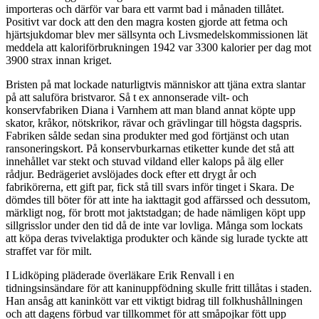
importeras och därför var bara ett varmt bad i månaden tillåtet.
Positivt var dock att den den magra kosten gjorde att fetma och
hjärtsjukdomar blev mer sällsynta och Livsmedelskommissionen lät
meddela att kaloriförbrukningen 1942 var 3300 kalorier per dag mot
3900 strax innan kriget.
Bristen på mat lockade naturligtvis människor att tjäna extra slantar
på att saluföra bristvaror. Så t ex annonserade vilt- och
konservfabriken Diana i Varnhem att man bland annat köpte upp
skator, kråkor, nötskrikor, rävar och grävlingar till högsta dagspris.
Fabriken sålde sedan sina produkter med god förtjänst och utan
ransoneringskort. På konservburkarnas etiketter kunde det stå att
innehållet var stekt och stuvad vildand eller kalops på älg eller
rådjur. Bedrägeriet avslöjades dock efter ett drygt år och
fabrikörerna, ett gift par, fick stå till svars inför tinget i Skara. De
dömdes till böter för att inte ha iakttagit god affärssed och dessutom,
märkligt nog, för brott mot jaktstadgan; de hade nämligen köpt upp
sillgrisslor under den tid då de inte var lovliga. Många som lockats
att köpa deras tvivelaktiga produkter och kände sig lurade tyckte att
straffet var för milt.
I Lidköping pläderade överläkare Erik Renvall i en
tidningsinsändare för att kaninuppfödning skulle fritt tillåtas i staden.
Han ansåg att kaninkött var ett viktigt bidrag till folkhushållningen
och att dagens förbud var tillkommet för att småpojkar fött upp