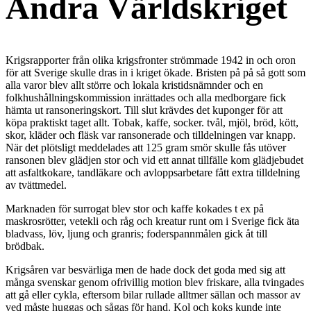
Andra Världskriget
Krigsrapporter från olika krigsfronter strömmade 1942 in och oron
för att Sverige skulle dras in i kriget ökade. Bristen på på så gott som
alla varor blev allt större och lokala kristidsnämnder och en
folkhushållningskommission inrättades och alla medborgare fick
hämta ut ransoneringskort. Till slut krävdes det kuponger för att
köpa praktiskt taget allt. Tobak, kaffe, socker. tvål, mjöl, bröd, kött,
skor, kläder och fläsk var ransonerade och tilldelningen var knapp.
När det plötsligt meddelades att 125 gram smör skulle fås utöver
ransonen blev glädjen stor och vid ett annat tillfälle kom glädjebudet
att asfaltkokare, tandläkare och avloppsarbetare fått extra tilldelning
av tvättmedel.
Marknaden för surrogat blev stor och kaffe kokades t ex på
maskrosrötter, vetekli och råg och kreatur runt om i Sverige fick äta
bladvass, löv, ljung och granris; foderspannmålen gick åt till
brödbak.
Krigsåren var besvärliga men de hade dock det goda med sig att
många svenskar genom ofrivillig motion blev friskare, alla tvingades
att gå eller cykla, eftersom bilar rullade alltmer sällan och massor av
ved måste huggas och sågas för hand. Kol och koks kunde inte