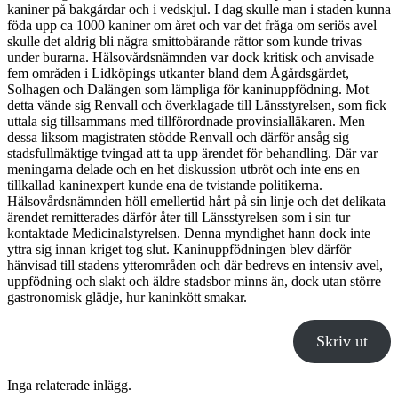
kaniner på bakgårdar och i vedskjul. I dag skulle man i staden kunna
föda upp ca 1000 kaniner om året och var det fråga om seriös avel
skulle det aldrig bli några smittobärande råttor som kunde trivas
under burarna. Hälsovårdsnämnden var dock kritisk och anvisade
fem områden i Lidköpings utkanter bland dem Ågårdsgärdet,
Solhagen och Dalängen som lämpliga för kaninuppfödning. Mot
detta vände sig Renvall och överklagade till Länsstyrelsen, som fick
uttala sig tillsammans med tillförordnade provinsialläkaren. Men
dessa liksom magistraten stödde Renvall och därför ansåg sig
stadsfullmäktige tvingad att ta upp ärendet för behandling. Där var
meningarna delade och en het diskussion utbröt och inte ens en
tillkallad kaninexpert kunde ena de tvistande politikerna.
Hälsovårdsnämnden höll emellertid hårt på sin linje och det delikata
ärendet remitterades därför åter till Länsstyrelsen som i sin tur
kontaktade Medicinalstyrelsen. Denna myndighet hann dock inte
yttra sig innan kriget tog slut. Kaninuppfödningen blev därför
hänvisad till stadens ytterområden och där bedrevs en intensiv avel,
uppfödning och slakt och äldre stadsbor minns än, dock utan större
gastronomisk glädje, hur kaninkött smakar.
Skriv ut
Inga relaterade inlägg.