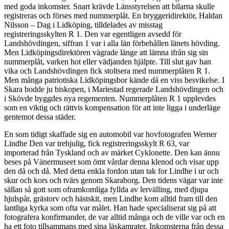
med goda inkomster. Snart krävde Länsstyrelsen att bilarna skulle
registreras och förses med nummerplåt. En bryggeridirektör, Haldan
Nilsson – Dag i Lidköping, tilldelades av misstag
registreringsskylten R 1. Den var egentligen avsedd för
Landshövdingen, siffran 1 var i alla län förbehållen länets hövding.
Men Lidköpingsdirektören vägrade länge att lämna ifrån sig sin
nummerplåt, varken hot eller vädjanden hjälpte. Till slut gav han
vika och Landshövdingen fick stoltsera med nummerplåten R 1.
Men många patriotiska Lidköpingsbor kände då en viss besvikelse. I
Skara bodde ju biskopen, i Mariestad regerade Landshövdingen och
i Skövde byggdes nya regementen. Nummerplåten R 1 upplevdes
som en viktig och rättvis kompensation för att inte ligga i underläge
gentemot dessa städer.
En som tidigt skaffade sig en automobil var hovfotografen Werner
Lindhe Den var trehjulig, fick registreringsskylt R 63, var
importerad från Tyskland och av märket Cyklonette. Den kan ännu
beses på Vänermuseet som ömt vårdar denna klenod och visar upp
den då och då. Med detta enkla fordon utan tak for Lindhe i ur och
skur och kors och tvärs genom Skaraborg. Den tidens vägar var inte
sällan så gott som oframkomliga fyllda av lervälling, med djupa
hjulspår, grästorv och hästskit, men Lindhe kom alltid fram till den
lantliga kyrka som ofta var målet. Han hade specialiserat sig på att
fotografera konfirmander, de var alltid många och de ville var och en
ha ett foto tillsammans med sina läskamrater. Inkomsterna från dessa