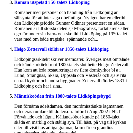
Roman utspelad i 50-talets Lidköping
Romaner med personer och handling från Lidköping är
sällsynta för att inte säga obefintliga. Nyligen har emellertid
den Lidköpingsfödde Gunnar Odhner presenterat en sådan.
Romanen är till största delen självbiografisk, författarens alter
ego får under sin barn- och skoltid i Lidköping på 1950-talet
vara med om både tragiska, spännande och...
Helgo Zettervall skildrar 1850-talets Lidköping
Lidköpingsarkitekt skriver memoarer. Sveriges mest omtalade
och kände arkitekt mot 1800-talets slut hette Helgo Zettervall.
Han kom att leda restaureringar av flera domkyrkor bl a i
Lund, Strängnäs, Skara, Uppsala och Västerås och själv rita
en rad kyrkor och andra byggnader. Zettervall föddes 1831 i
Lidköping och har i sina...
Människoöden från 1880-talets Lidköpingsbygd
Den förnäma adelsdamen, den mordmisstänkte lagmannen
och deras rumlare till dotterson. Införd i Aug 2002 i NLT
Förvånade och häpna Kållandsöbor kunde på 1850-talet
skåda en märklig och ståtlig syn. Till häst, på väg till kyrkan
eller till visit hos adliga grannar, kom där en grandios
uppenbarelse, ridande i damsadel,...