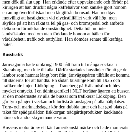
men dök till slut upp. Han erkände efter uppvaknande och förhör på
kirurgen att han druckit några kaffehalvor som kanske gjort honom
en aning överförfriskad men långtifrån berusad. Han medgav
motvilligt att hastigheten vid olyckstillfället varit väl hög, men
skyllde på att han råkat ta fel på gas- och bromspedal och anförde
detta som förmildrande omständighet. Detta höll nu inte
landsfiskalen med om utan förklarade honom anhållen för
vårdslöshet i trafik och rattfylleri. Han dömdes senare till kraftiga
böter.
Busstrafik
Järnvägarna hade omkring 1900 nått fram till många socknar i
Skaraborg, men inte till alla. Därför startades busslinjer för att ge de
lantbor som hamnat långt bort från järnvägsspåren tillfälle att komma
till städerna för att handla. En sådan busslinje kom till 1925 och
trafikerade linjen Lidköping – Traneberg på Kållandsö och blev
mycket omtyckt. I en tidningsartikel i NLT berättar ägaren att bussen
är den modernaste av alla de bussar som trafikerar Lidköping. Den
går fyra gånger i veckan och turlista är anslagen på alla hållplatser.
Torg- och marknadsdagar kör den dubbla turer och har god plats på
taket för spädgrislådor, fiskkorgar, trädgårdsprodukter, kacklande
höns och andra skrymmande varor.
Bussens motor är av ett känt amerikanskt märke och hade monterats