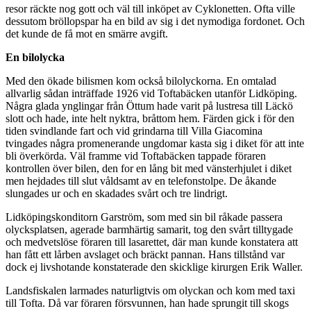
resor räckte nog gott och väl till inköpet av Cyklonetten. Ofta ville
dessutom bröllopspar ha en bild av sig i det nymodiga fordonet. Och
det kunde de få mot en smärre avgift.
En bilolycka
Med den ökade bilismen kom också bilolyckorna. En omtalad
allvarlig sådan inträffade 1926 vid Toftabäcken utanför Lidköping.
Några glada ynglingar från Öttum hade varit på lustresa till Läckö
slott och hade, inte helt nyktra, bråttom hem. Färden gick i för den
tiden svindlande fart och vid grindarna till Villa Giacomina
tvingades några promenerande ungdomar kasta sig i diket för att inte
bli överkörda. Väl framme vid Toftabäcken tappade föraren
kontrollen över bilen, den for en lång bit med vänsterhjulet i diket
men hejdades till slut våldsamt av en telefonstolpe. De åkande
slungades ur och en skadades svårt och tre lindrigt.
Lidköpingskonditorn Garström, som med sin bil råkade passera
olycksplatsen, agerade barmhärtig samarit, tog den svårt tilltygade
och medvetslöse föraren till lasarettet, där man kunde konstatera att
han fått ett lårben avslaget och bräckt pannan. Hans tillstånd var
dock ej livshotande konstaterade den skicklige kirurgen Erik Waller.
Landsfiskalen larmades naturligtvis om olyckan och kom med taxi
till Tofta. Då var föraren försvunnen, han hade sprungit till skogs