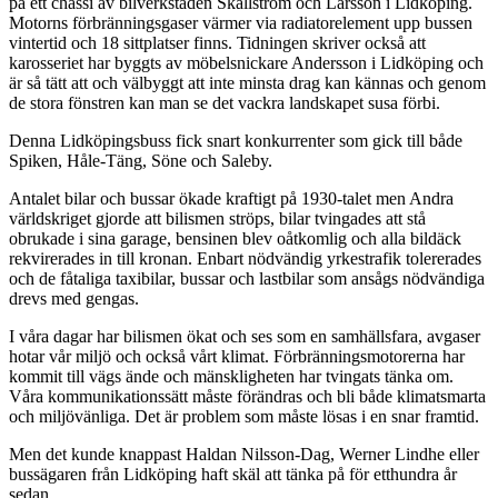
på ett chassi av bilverkstaden Skallström och Larsson i Lidköping.
Motorns förbränningsgaser värmer via radiatorelement upp bussen
vintertid och 18 sittplatser finns. Tidningen skriver också att
karosseriet har byggts av möbelsnickare Andersson i Lidköping och
är så tätt att och välbyggt att inte minsta drag kan kännas och genom
de stora fönstren kan man se det vackra landskapet susa förbi.
Denna Lidköpingsbuss fick snart konkurrenter som gick till både
Spiken, Håle-Täng, Söne och Saleby.
Antalet bilar och bussar ökade kraftigt på 1930-talet men Andra
världskriget gjorde att bilismen ströps, bilar tvingades att stå
obrukade i sina garage, bensinen blev oåtkomlig och alla bildäck
rekvirerades in till kronan. Enbart nödvändig yrkestrafik tolererades
och de fåtaliga taxibilar, bussar och lastbilar som ansågs nödvändiga
drevs med gengas.
I våra dagar har bilismen ökat och ses som en samhällsfara, avgaser
hotar vår miljö och också vårt klimat. Förbränningsmotorerna har
kommit till vägs ände och mänskligheten har tvingats tänka om.
Våra kommunikationssätt måste förändras och bli både klimatsmarta
och miljövänliga. Det är problem som måste lösas i en snar framtid.
Men det kunde knappast Haldan Nilsson-Dag, Werner Lindhe eller
bussägaren från Lidköping haft skäl att tänka på för etthundra år
sedan.