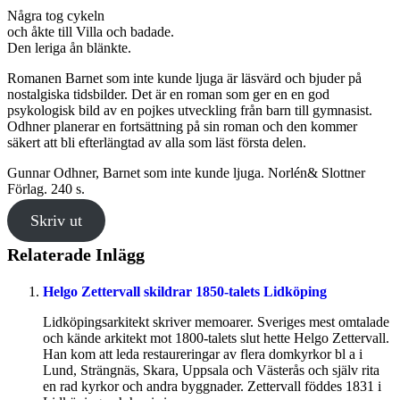
Några tog cykeln
och åkte till Villa och badade.
Den leriga ån blänkte.
Romanen Barnet som inte kunde ljuga är läsvärd och bjuder på
nostalgiska tidsbilder. Det är en roman som ger en en god
psykologisk bild av en pojkes utveckling från barn till gymnasist.
Odhner planerar en fortsättning på sin roman och den kommer
säkert att bli efterlängtad av alla som läst första delen.
Gunnar Odhner, Barnet som inte kunde ljuga. Norlén& Slottner
Förlag. 240 s.
Skriv ut
Relaterade Inlägg
Helgo Zettervall skildrar 1850-talets Lidköping
Lidköpingsarkitekt skriver memoarer. Sveriges mest omtalade
och kände arkitekt mot 1800-talets slut hette Helgo Zettervall.
Han kom att leda restaureringar av flera domkyrkor bl a i
Lund, Strängnäs, Skara, Uppsala och Västerås och själv rita
en rad kyrkor och andra byggnader. Zettervall föddes 1831 i