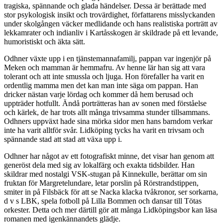
tragiska, spännande och glada händelser. Dessa är berättade med
stor psykologisk insikt och trovärdighet, författarens misslyckanden
under skolgången väcker medlidande och hans realistiska porträtt av
lekkamrater och indianliv i Kartåsskogen är skildrade på ett levande,
humoristiskt och äkta sätt.
Odhner växte upp i en tjänstemannafamilj, pappan var ingenjör på
Meken och mamman är hemmafru. Av henne lär han sig att vara
tolerant och att inte smussla och ljuga. Hon förefaller ha varit en
ordentlig mamma men det kan man inte säga om pappan. Han
dricker nästan varje lördag och kommer då hem berusad och
uppträder hotfullt. Ändå porträtteras han av sonen med förståelse
och kärlek, de har trots allt många trivsamma stunder tillsammans.
Odhners uppväxt hade sina mörka sidor men hans barndom verkar
inte ha varit alltför svår. Lidköping tycks ha varit en trivsam och
spännande stad att stad att växa upp i.
Odhner har något av ett fotografiskt minne, det visar han genom att
generöst dela med sig av lokalfärg och exakta tidsbilder. Han
skildrar med nostalgi VSK-stugan på Kinnekulle, berättar om sin
fruktan för Margretelundare, letar porslin på Rörstrandstippen,
smiter in på Filsbäck för att se Nacka klacka tvåkronor, ser sorkarna,
d v s LBK, spela fotboll på Lilla Bommen och dansar till Tötas
orkester. Detta och mer därtill gör att många Lidköpingsbor kan läsa
romanen med igenkännandets glädje.