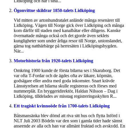
Lidköping och har i sina...
Ögonvittne skildrar 1850-talets Lidköping
Vid mitten av artonhundratalet anlände många resenärer till
Lidköping. Vägen till Norge gick över Lidköping och många
kom därför till staden med kanalbåtar eller diligens. Kanske
övernattade många också och det gjorde även seklets
kungligheter som under årliga resor till Norge, unionslandet,
gärna tog natthärbärge på herresäten i Lidköpingsbygden.
När...
Motorhistoria från 1920-talets Lidköping
Omkring 1900 kunde de första bilarna ses i Skaraborg. Det
var ofta T-Fordar och de ägdes ofta av läkare, köpmän,
godsägare eller andra med goda inkomster. Snart krävde
Länsstyrelsen att bilarna skulle registreras och förses med
nummerplåt. En bryggeridirektör, Haldan Nilsson – Dag i
Lidköping, tilldelades av misstag registreringsskylten R...
Ett tragiskt kvinnoöde från 1700-talets Lidköping
Båtsmansänka blev dömd att riva sitt hus och flytta Införd i
NLT Juli 2003 Bödeln var den som i gamla tider hade sämst
anseende av alla och han var allmänt fruktad och avskydd. En