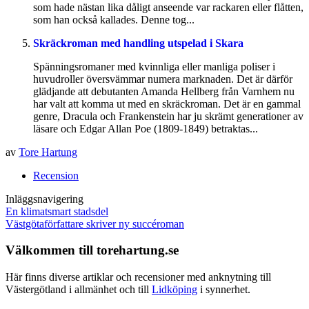
som hade nästan lika dåligt anseende var rackaren eller flåtten,
som han också kallades. Denne tog...
Skräckroman med handling utspelad i Skara
Spänningsromaner med kvinnliga eller manliga poliser i
huvudroller översvämmar numera marknaden. Det är därför
glädjande att debutanten Amanda Hellberg från Varnhem nu
har valt att komma ut med en skräckroman. Det är en gammal
genre, Dracula och Frankenstein har ju skrämt generationer av
läsare och Edgar Allan Poe (1809-1849) betraktas...
av
Tore Hartung
Recension
Inläggsnavigering
En klimatsmart stadsdel
Västgötaförfattare skriver ny succéroman
Välkommen till torehartung.se
Här finns diverse artiklar och recensioner med anknytning till
Västergötland i allmänhet och till
Lidköping
i synnerhet.