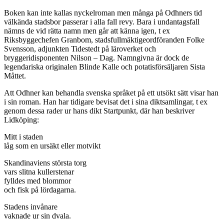
Boken kan inte kallas nyckelroman men många på Odhners tid
välkända stadsbor passerar i alla fall revy. Bara i undantagsfall
nämns de vid rätta namn men går att känna igen, t ex
Riksbyggechefen Granbom, stadsfullmäktigeordföranden Folke
Svensson, adjunkten Tidestedt på läroverket och
bryggeridisponenten Nilson – Dag. Namngivna är dock de
legendariska originalen Blinde Kalle och potatisförsäljaren Sista
Måttet.
Att Odhner kan behandla svenska språket på ett utsökt sätt visar han
i sin roman. Han har tidigare bevisat det i sina diktsamlingar, t ex
genom dessa rader ur hans dikt Startpunkt, där han beskriver
Lidköping:
Mitt i staden
låg som en ursäkt eller motvikt
Skandinaviens största torg
vars slitna kullerstenar
fylldes med blommor
och fisk på lördagarna.
Stadens invånare
vaknade ur sin dvala.