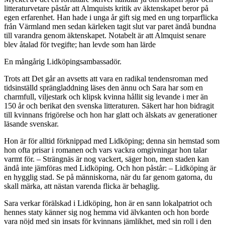
litteraturvetare påstår att Almquists kritik av äktenskapet beror på
egen erfarenhet. Han hade i unga år gift sig med en ung torparflicka
från Värmland men sedan kärleken tagit slut var paret ändå bundna
till varandra genom äktenskapet. Notabelt är att Almquist senare
blev åtalad för tvegifte; han levde som han lärde
En mångårig Lidköpingsambassadör.
Trots att Det går an avsetts att vara en radikal tendensroman med
tidsinställd sprängladdning läses den ännu och Sara har som en
charmfull, viljestark och klipsk kvinna hållit sig levande i mer än
150 år och berikat den svenska litteraturen. Säkert har hon bidragit
till kvinnans frigörelse och hon har glatt och älskats av generationer
läsande svenskar.
Hon är för alltid förknippad med Lidköping; denna sin hemstad som
hon ofta prisar i romanen och vars vackra omgivningar hon talar
varmt för. – Strängnäs är nog vackert, säger hon, men staden kan
ändå inte jämföras med Lidköping. Och hon påstår: – Lidköping är
en hygglig stad. Se på människorna, när du far genom gatorna, du
skall märka, att nästan varenda flicka är behaglig.
Sara verkar förälskad i Lidköping, hon är en sann lokalpatriot och
hennes staty känner sig nog hemma vid älvkanten och hon borde
vara nöjd med sin insats för kvinnans jämlikhet, med sin roll i den