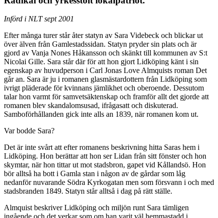
Radikal och yrkesstolt lokalpatriot.
Införd i NLT sept 2001
Efter många turer står åter statyn av Sara Videbeck och blickar ut
över älven från Gamlestadssidan. Statyn pryder sin plats och är
gjord av Vanja Nones Håkansson och skänkt till kommunen av S:t
Nicolai Gille. Sara står där för att hon gjort Lidköping känt i sin
egenskap av huvudperson i Carl Jonas Love Almquists roman Det
går an. Sara är ju i romanen glasmästardottern från Lidköping som
ivrigt pläderade för kvinnans jämlikhet och oberoende. Dessutom
talar hon varmt för samvetsäktenskap och framför allt det gjorde att
romanen blev skandalomsusad, ifrågasatt och diskuterad.
Samboförhållanden gick inte alls an 1839, när romanen kom ut.
Var bodde Sara?
Det är inte svårt att efter romanens beskrivning hitta Saras hem i
Lidköping. Hon berättar att hon ser Lidan från sitt fönster och hon
skymtar, när hon tittar ut mot stadsbron, gapet vid Kållandsö. Hon
bör alltså ha bott i Gamla stan i någon av de gårdar som låg
nedanför nuvarande Södra Kyrkogatan men som försvann i och med
stadsbranden 1849. Statyn står alltså i dag på rätt ställe.
Almquist beskriver Lidköping och miljön runt Sara tämligen
ingående och det verkar som om han varit väl hemmastadd i