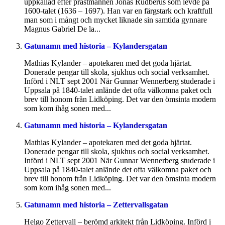
uppkallad efter prästmannen Jonas Rudberus som levde på
1600-talet (1636 – 1697). Han var en färgstark och kraftfull
man som i mångt och mycket liknade sin samtida gynnare
Magnus Gabriel De la...
Gatunamn med historia – Kylandersgatan
Mathias Kylander – apotekaren med det goda hjärtat.
Donerade pengar till skola, sjukhus och social verksamhet.
Införd i NLT sept 2001 När Gunnar Wennerberg studerade i
Uppsala på 1840-talet anlände det ofta välkomna paket och
brev till honom från Lidköping. Det var den ömsinta modern
som kom ihåg sonen med...
Gatunamn med historia – Kylandersgatan
Mathias Kylander – apotekaren med det goda hjärtat.
Donerade pengar till skola, sjukhus och social verksamhet.
Införd i NLT sept 2001 När Gunnar Wennerberg studerade i
Uppsala på 1840-talet anlände det ofta välkomna paket och
brev till honom från Lidköping. Det var den ömsinta modern
som kom ihåg sonen med...
Gatunamn med historia – Zettervallsgatan
Helgo Zettervall – berömd arkitekt från Lidköping. Införd i