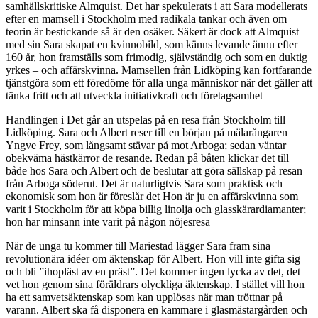
samhällskritiske Almquist. Det har spekulerats i att Sara modellerats
efter en mamsell i Stockholm med radikala tankar och även om
teorin är bestickande så är den osäker. Säkert är dock att Almquist
med sin Sara skapat en kvinnobild, som känns levande ännu efter
160 år, hon framställs som frimodig, självständig och som en duktig
yrkes – och affärskvinna. Mamsellen från Lidköping kan fortfarande
tjänstgöra som ett föredöme för alla unga människor när det gäller att
tänka fritt och att utveckla initiativkraft och företagsamhet
Handlingen i Det går an utspelas på en resa från Stockholm till
Lidköping. Sara och Albert reser till en början på mälarångaren
Yngve Frey, som långsamt stävar på mot Arboga; sedan väntar
obekväma hästkärror de resande. Redan på båten klickar det till
både hos Sara och Albert och de beslutar att göra sällskap på resan
från Arboga söderut. Det är naturligtvis Sara som praktisk och
ekonomisk som hon är föreslår det Hon är ju en affärskvinna som
varit i Stockholm för att köpa billig linolja och glasskärardiamanter;
hon har minsann inte varit på någon nöjesresa
När de unga tu kommer till Mariestad lägger Sara fram sina
revolutionära idéer om äktenskap för Albert. Hon vill inte gifta sig
och bli ”ihopläst av en präst”. Det kommer ingen lycka av det, det
vet hon genom sina föräldrars olyckliga äktenskap. I stället vill hon
ha ett samvetsäktenskap som kan upplösas när man tröttnar på
varann. Albert ska få disponera en kammare i glasmästargården och