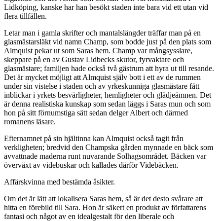
Lidköping, kanske har han besökt staden inte bara vid ett utan vid
flera tillfällen.
Letar man i gamla skrifter och mantalslängder träffar man på en
glasmästarsläkt vid namn Champ, som bodde just på den plats som
Almquist pekar ut som Saras hem. Champ var mångsysslare,
skeppare på en av Gustav Lidbecks skutor, fyrvaktare och
glasmästare; familjen hade också två gästrum att hyra ut till resande.
Det är mycket möjligt att Almquist själv bott i ett av de rummen
under sin vistelse i staden och av yrkeskunniga glasmästare fått
inblickar i yrkets besvärligheter, hemligheter och glädjeämnen. Det
är denna realistiska kunskap som sedan läggs i Saras mun och som
hon på sitt förnumstiga sätt sedan delger Albert och därmed
romanens läsare.
Efternamnet på sin hjältinna kan Almquist också tagit från
verkligheten; bredvid den Champska gården mynnade en bäck som
avvattnade maderna runt nuvarande Solhagsområdet. Bäcken var
överväxt av videbuskar och kallades därför Videbäcken.
Affärskvinna med bestämda åsikter.
Om det är lätt att lokalisera Saras hem, så är det desto svårare att
hitta en förebild till Sara. Hon är säkert en produkt av författarens
fantasi och något av en idealgestalt för den liberale och