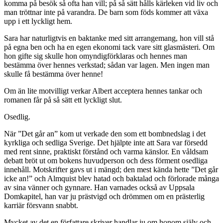
komma på besök så ofta han vill; på så sätt hålls kärleken vid liv och
man tröttnar inte på varandra. De barn som föds kommer att växa
upp i ett lyckligt hem.
Sara har naturligtvis en baktanke med sitt arrangemang, hon vill stå
på egna ben och ha en egen ekonomi tack vare sitt glasmästeri. Om
hon gifte sig skulle hon omyndigförklaras och hennes man
bestämma över hennes verkstad; sådan var lagen. Men ingen man
skulle få bestämma över henne!
Om än lite motvilligt verkar Albert acceptera hennes tankar och
romanen får på så sätt ett lyckligt slut.
Osedlig.
När ”Det går an” kom ut verkade den som ett bombnedslag i det
kyrkliga och sedliga Sverige. Det hjälpte inte att Sara var försedd
med rent sinne, praktiskt förstånd och varma känslor. En våldsam
debatt bröt ut om bokens huvudperson och dess förment osedliga
innehåll. Motskrifter gavs ut i mängd; den mest kända hette ”Det går
icke an!” och Almquist blev hatad och baktalad och förlorade många
av sina vänner och gynnare. Han varnades också av Uppsala
Domkapitel, han var ju prästvigd och drömmen om en prästerlig
karriär försvann snabbt.
Mycket av det en författare skriver handlar ju om honom själv och