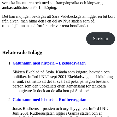
svenska litteraturen och med sin framgångsrika och långvariga
ambassadörsinsats för Lidköping.
Det kan möjligen beklagas att Sara Videbecksgatan ligger en bit bort
från älven, man hittar den i en del av Nya staden som på
romanhjältinnans tid fortfarande var rena bondlandet.
Skriv ut
Relaterade Inlägg
Gatunamn med historia – Ekebladsvägen
Släkten Ekeblad på Stola. Kända som krigare, hovmän och
politiker. Införd i NLT sept 2001 Ekebladsvägen i Lidköping
är unik i så måtto att det är svårt att peka på någon bestämd
person som den uppkallats efter, gemensamt för tänkbara
namngivare är dock att de alla bott på Stola och...
Gatunamn med historia – Rudberusgatan
Jonas Rudberus – prosten och orgelbyggaren. Införd i NLT
Juni 2001 Rudberusgatan ligger i Gamla staden och är