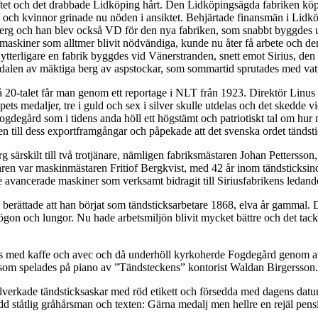
kiftet och det drabbade Lidköping hårt. Den Lidköpingsägda fabriken k
än och kvinnor grinade nu nöden i ansiktet. Behjärtade finansmän i Lidk
berg och han blev också VD för den nya fabriken, som snabbt byggdes up
askiner som alltmer blivit nödvändiga, kunde nu åter få arbete och dera
ytterligare en fabrik byggdes vid Vänerstranden, snett emot Sirius, de
ödalen av mäktiga berg av aspstockar, som sommartid sprutades med vat
20-talet får man genom ett reportage i NLT från 1923. Direktör Linus Wes
ets medaljer, tre i guld och sex i silver skulle utdelas och det skedde
degård som i tidens anda höll ett högstämt och patriotiskt tal om hur nöd
n till dess exportframgångar och påpekade att det svenska ordet tändstic
 särskilt till två trotjänare, nämligen fabriksmästaren Johan Pettersson
en var maskinmästaren Fritiof Bergkvist, med 42 år inom tändsticksindust
 avancerade maskiner som verksamt bidragit till Siriusfabrikens ledande
 berättade att han börjat som tändsticksarbetare 1868, elva år gammal.
 ögon och lungor. Nu hade arbetsmiljön blivit mycket bättre och det tac
med kaffe och avec och då underhöll kyrkoherde Fogdegård genom att s
som spelades på piano av ”Tändsteckens” kontorist Waldan Birgersson.
ltillverkade tändsticksaskar med röd etikett och försedda med dagens dat
d ståtlig gråhårsman och texten: Gärna medalj men hellre en rejäl pens