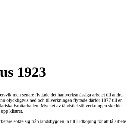
ius 1923
rsvik men senare flyttade det hantverksmässiga arbetet till andra
n olyckligtvis ned och tillverkningen flyttade därför 1877 till en
dariska Brottarhallen. Mycket av tändstickstillverkningen skedde
upp klistret.
etare sökte sig från landsbygden in till Lidköping för att få arbete