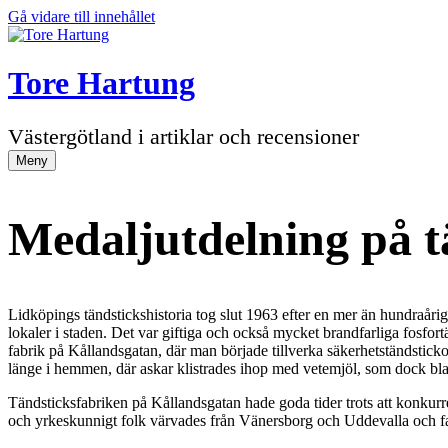
Gå vidare till innehållet
Tore Hartung
Västergötland i artiklar och recensioner
Meny
Medaljutdelning på t
Lidköpings tändstickshistoria tog slut 1963 efter en mer än hundraåri
lokaler i staden. Det var giftiga och också mycket brandfarliga fosfort
fabrik på Kållandsgatan, där man började tillverka säkerhetständstick
länge i hemmen, där askar klistrades ihop med vetemjöl, som dock blanda
Tändsticksfabriken på Kållandsgatan hade goda tider trots att konkurre
och yrkeskunnigt folk värvades från Vänersborg och Uddevalla och fab