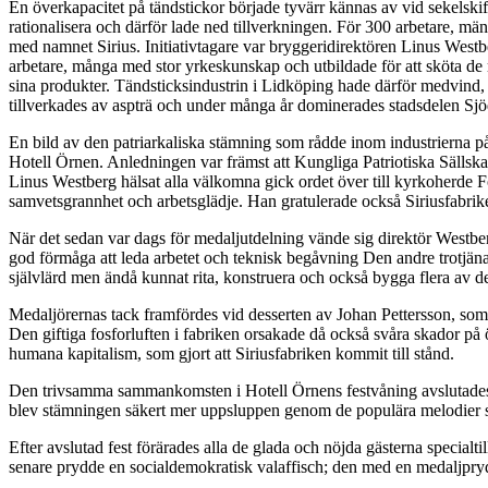
En överkapacitet på tändstickor började tyvärr kännas av vid sekels
rationalisera och därför lade ned tillverkningen. För 300 arbetare, m
med namnet Sirius. Initiativtagare var bryggeridirektören Linus West
arbetare, många med stor yrkeskunskap och utbildade för att sköta de m
sina produkter. Tändsticksindustrin i Lidköping hade därför medvind, 
tillverkades av aspträ och under många år dominerades stadsdelen Sj
En bild av den patriarkaliska stämning som rådde inom industrierna på 
Hotell Örnen. Anledningen var främst att Kungliga Patriotiska Sällskap
Linus Westberg hälsat alla välkomna gick ordet över till kyrkoherde Fog
samvetsgrannhet och arbetsglädje. Han gratulerade också Siriusfabrike
När det sedan var dags för medaljutdelning vände sig direktör Westberg
god förmåga att leda arbetet och teknisk begåvning Den andre trotjänar
självlärd men ändå kunnat rita, konstruera och också bygga flera av de
Medaljörernas tack framfördes vid desserten av Johan Pettersson, som
Den giftiga fosforluften i fabriken orsakade då också svåra skador på
humana kapitalism, som gjort att Siriusfabriken kommit till stånd.
Den trivsamma sammankomsten i Hotell Örnens festvåning avslutades 
blev stämningen säkert mer uppsluppen genom de populära melodier 
Efter avslutad fest förärades alla de glada och nöjda gästerna specia
senare prydde en socialdemokratisk valaffisch; den med en medaljpryd