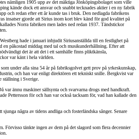
öptes nämligen 1905 upp av det mäktiga Jönköpingsbolaget som ville
öping kände dock ett ansvar och snabbt tecknades aktier i en ny fabrik
p och redan efter ett år kunde tas i bruk. Den nedlagda fabrikens
s insatser gjorde att Sirius inom kort blev känd för god kvalitet på
n kallades Norra fabriken men lades ned redan 1937. Tändstickor
ten.
tberg hade i januari inbjudit Siriusanställda till en festlighet på
 vid en påkostad middag med tal och musikunderhållning. Efter att
vändigt det är att det i ett samhälle finns pliktkänsla,
kor var känt i hela världen.
, som under alla sina 54 år på fabriksgolvet gett prov på yrkeskunskap,
rin, och han var enligt direktören ett tekniskt snille. Bergkvist var
 ställning i Sverige.
 Då var ännu maskiner sällsynta och svarvarna drogs med handkraft.
kade Pettersson för och han var också tacksam för, vad han kallade den
junga några av tidens andliga och fosterländska sånger. Senare
um. Förvisso tänkte ingen av dem på det slagord som flera decennier
ion.