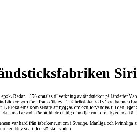
ändsticksfabriken Sir
g epok. Redan 1856 omtalas tillverkning av tändstickor på länderiet Väne
ändstickor som först framställdes. En fabrikslokal vid västra hamnen bran
or. De lokalerna kom senare att byggas om och förvandlas till den legen
ts med arsenik för att hindra fattiga familjer runt om i bygden att äta 
nsen var hård från fabriker runt om i Sverige. Manliga och kvinnliga arb
riken blev snart den största i staden.