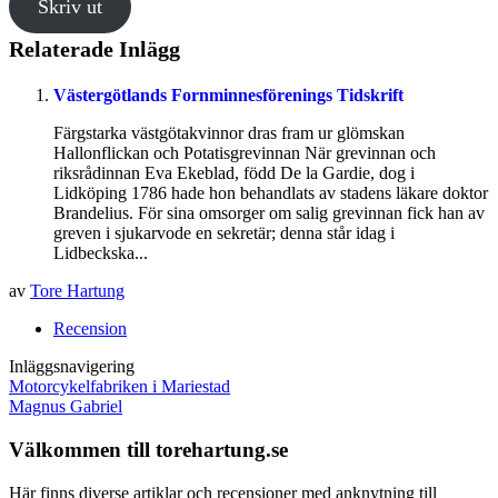
Skriv ut
Relaterade Inlägg
Västergötlands Fornminnesförenings Tidskrift
Färgstarka västgötakvinnor dras fram ur glömskan
Hallonflickan och Potatisgrevinnan När grevinnan och
riksrådinnan Eva Ekeblad, född De la Gardie, dog i
Lidköping 1786 hade hon behandlats av stadens läkare doktor
Brandelius. För sina omsorger om salig grevinnan fick han av
greven i sjukarvode en sekretär; denna står idag i
Lidbeckska...
av
Tore Hartung
Recension
Inläggsnavigering
Motorcykelfabriken i Mariestad
Magnus Gabriel
Välkommen till torehartung.se
Här finns diverse artiklar och recensioner med anknytning till