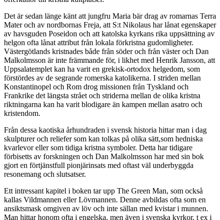
Det är sedan länge känt att jungfru Maria bär drag av romarnas Terra
Mater och av nordbornas Freja, att S:t Nikolaus har lånat egenskaper
av havsguden Poseidon och att katolska kyrkans rika uppsättning av
helgon ofta lånat attribut från lokala förkristna gudomligheter.
Västergötlands kristnades både från söder och från väster och Dan
Malkolmsson är inte främmande för, i likhet med Henrik Jansson, att
Uppsalatemplet kan ha varit en grekisk-ortodox helgedom, som
förstördes av de segrande romerska katolikerna. I striden mellan
Konstantinopel och Rom drog missionen från Tyskland och
Frankrike det längsta strået och striderna mellan de olika kristna
riktningarna kan ha varit blodigare än kampen mellan asatro och
kristendom.
Från dessa kaotiska århundraden i svensk historia hittar man i dag
skulpturer och reliefer som kan tolkas på olika sätt,som hedniska
kvarlevor eller som tidiga kristna symboler. Detta har tidigare
förbisetts av forskningen och Dan Malkolmsson har med sin bok
gjort en förtjänstfull pionjärinsats med oftast väl underbyggda
resonemang och slutsatser.
Ett intressant kapitel i boken tar upp The Green Man, som också
kallas Vildmannen eller Lövmannen. Denne avbildas ofta som en
ansiktsmask omgiven av löv och inte sällan med kvistar i munnen.
Man hittar honom ofta i engelska, men även i svenska kyrkor, t ex i