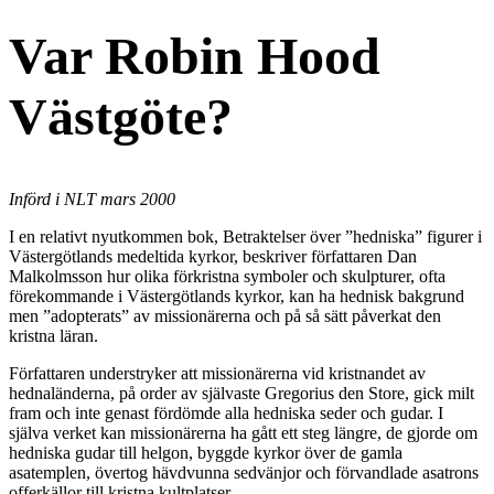
Var Robin Hood
Västgöte?
Införd i NLT mars 2000
I en relativt nyutkommen bok, Betraktelser över ”hedniska” figurer i
Västergötlands medeltida kyrkor, beskriver författaren Dan
Malkolmsson hur olika förkristna symboler och skulpturer, ofta
förekommande i Västergötlands kyrkor, kan ha hednisk bakgrund
men ”adopterats” av missionärerna och på så sätt påverkat den
kristna läran.
Författaren understryker att missionärerna vid kristnandet av
hednaländerna, på order av självaste Gregorius den Store, gick milt
fram och inte genast fördömde alla hedniska seder och gudar. I
själva verket kan missionärerna ha gått ett steg längre, de gjorde om
hedniska gudar till helgon, byggde kyrkor över de gamla
asatemplen, övertog hävdvunna sedvänjor och förvandlade asatrons
offerkällor till kristna kultplatser.