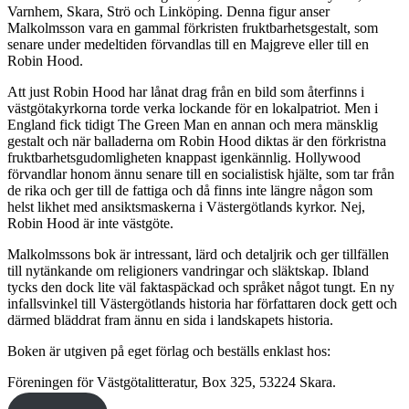
Varnhem, Skara, Strö och Linköping. Denna figur anser
Malkolmsson vara en gammal förkristen fruktbarhetsgestalt, som
senare under medeltiden förvandlas till en Majgreve eller till en
Robin Hood.
Att just Robin Hood har lånat drag från en bild som återfinns i
västgötakyrkorna torde verka lockande för en lokalpatriot. Men i
England fick tidigt The Green Man en annan och mera mänsklig
gestalt och när balladerna om Robin Hood diktas är den förkristna
fruktbarhetsgudomligheten knappast igenkännlig. Hollywood
förvandlar honom ännu senare till en socialistisk hjälte, som tar från
de rika och ger till de fattiga och då finns inte längre någon som
helst likhet med ansiktsmaskerna i Västergötlands kyrkor. Nej,
Robin Hood är inte västgöte.
Malkolmssons bok är intressant, lärd och detaljrik och ger tillfällen
till nytänkande om religioners vandringar och släktskap. Ibland
tycks den dock lite väl faktaspäckad och språket något tungt. En ny
infallsvinkel till Västergötlands historia har författaren dock gett och
därmed bläddrat fram ännu en sida i landskapets historia.
Boken är utgiven på eget förlag och beställs enklast hos:
Föreningen för Västgötalitteratur, Box 325, 53224 Skara.