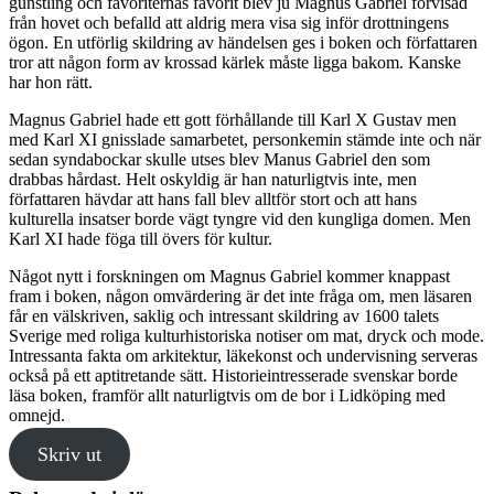
gunstling och favoriternas favorit blev ju Magnus Gabriel förvisad
från hovet och befalld att aldrig mera visa sig inför drottningens
ögon. En utförlig skildring av händelsen ges i boken och författaren
tror att någon form av krossad kärlek måste ligga bakom. Kanske
har hon rätt.
Magnus Gabriel hade ett gott förhållande till Karl X Gustav men
med Karl XI gnisslade samarbetet, personkemin stämde inte och när
sedan syndabockar skulle utses blev Manus Gabriel den som
drabbas hårdast. Helt oskyldig är han naturligtvis inte, men
författaren hävdar att hans fall blev alltför stort och att hans
kulturella insatser borde vägt tyngre vid den kungliga domen. Men
Karl XI hade föga till övers för kultur.
Något nytt i forskningen om Magnus Gabriel kommer knappast
fram i boken, någon omvärdering är det inte fråga om, men läsaren
får en välskriven, saklig och intressant skildring av 1600 talets
Sverige med roliga kulturhistoriska notiser om mat, dryck och mode.
Intressanta fakta om arkitektur, läkekonst och undervisning serveras
också på ett aptitretande sätt. Historieintresserade svenskar borde
läsa boken, framför allt naturligtvis om de bor i Lidköping med
omnejd.
Skriv ut