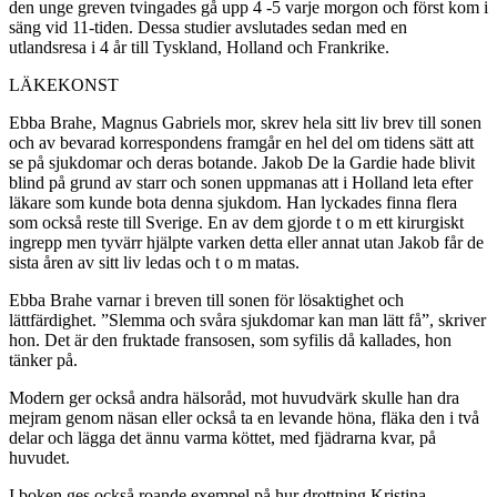
den unge greven tvingades gå upp 4 -5 varje morgon och först kom i
säng vid 11-tiden. Dessa studier avslutades sedan med en
utlandsresa i 4 år till Tyskland, Holland och Frankrike.
LÄKEKONST
Ebba Brahe, Magnus Gabriels mor, skrev hela sitt liv brev till sonen
och av bevarad korrespondens framgår en hel del om tidens sätt att
se på sjukdomar och deras botande. Jakob De la Gardie hade blivit
blind på grund av starr och sonen uppmanas att i Holland leta efter
läkare som kunde bota denna sjukdom. Han lyckades finna flera
som också reste till Sverige. En av dem gjorde t o m ett kirurgiskt
ingrepp men tyvärr hjälpte varken detta eller annat utan Jakob får de
sista åren av sitt liv ledas och t o m matas.
Ebba Brahe varnar i breven till sonen för lösaktighet och
lättfärdighet. ”Slemma och svåra sjukdomar kan man lätt få”, skriver
hon. Det är den fruktade fransosen, som syfilis då kallades, hon
tänker på.
Modern ger också andra hälsoråd, mot huvudvärk skulle han dra
mejram genom näsan eller också ta en levande höna, fläka den i två
delar och lägga det ännu varma köttet, med fjädrarna kvar, på
huvudet.
I boken ges också roande exempel på hur drottning Kristina