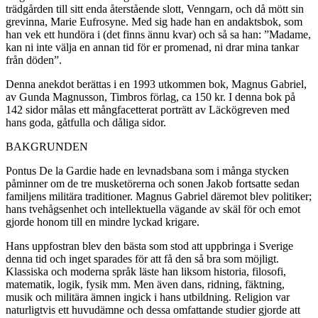
trädgården till sitt enda återstående slott, Venngarn, och då mött sin
grevinna, Marie Eufrosyne. Med sig hade han en andaktsbok, som
han vek ett hundöra i (det finns ännu kvar) och så sa han: ”Madame,
kan ni inte välja en annan tid för er promenad, ni drar mina tankar
från döden”.
Denna anekdot berättas i en 1993 utkommen bok, Magnus Gabriel,
av Gunda Magnusson, Timbros förlag, ca 150 kr. I denna bok på
142 sidor målas ett mångfacetterat porträtt av Läckögreven med
hans goda, gåtfulla och dåliga sidor.
BAKGRUNDEN
Pontus De la Gardie hade en levnadsbana som i många stycken
påminner om de tre musketörerna och sonen Jakob fortsatte sedan
familjens militära traditioner. Magnus Gabriel däremot blev politiker;
hans tvehågsenhet och intellektuella vägande av skäl för och emot
gjorde honom till en mindre lyckad krigare.
Hans uppfostran blev den bästa som stod att uppbringa i Sverige
denna tid och inget sparades för att få den så bra som möjligt.
Klassiska och moderna språk läste han liksom historia, filosofi,
matematik, logik, fysik mm. Men även dans, ridning, fäktning,
musik och militära ämnen ingick i hans utbildning. Religion var
naturligtvis ett huvudämne och dessa omfattande studier gjorde att