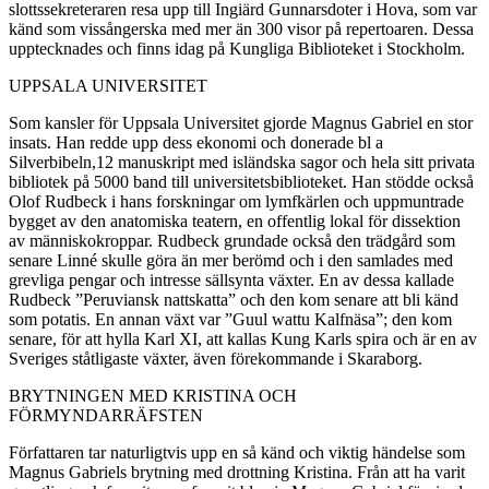
slottssekreteraren resa upp till Ingiärd Gunnarsdoter i Hova, som var
känd som vissångerska med mer än 300 visor på repertoaren. Dessa
upptecknades och finns idag på Kungliga Biblioteket i Stockholm.
UPPSALA UNIVERSITET
Som kansler för Uppsala Universitet gjorde Magnus Gabriel en stor
insats. Han redde upp dess ekonomi och donerade bl a
Silverbibeln,12 manuskript med isländska sagor och hela sitt privata
bibliotek på 5000 band till universitetsbiblioteket. Han stödde också
Olof Rudbeck i hans forskningar om lymfkärlen och uppmuntrade
bygget av den anatomiska teatern, en offentlig lokal för dissektion
av människokroppar. Rudbeck grundade också den trädgård som
senare Linné skulle göra än mer berömd och i den samlades med
grevliga pengar och intresse sällsynta växter. En av dessa kallade
Rudbeck ”Peruviansk nattskatta” och den kom senare att bli känd
som potatis. En annan växt var ”Guul wattu Kalfnäsa”; den kom
senare, för att hylla Karl XI, att kallas Kung Karls spira och är en av
Sveriges ståtligaste växter, även förekommande i Skaraborg.
BRYTNINGEN MED KRISTINA OCH
FÖRMYNDARRÄFSTEN
Författaren tar naturligtvis upp en så känd och viktig händelse som
Magnus Gabriels brytning med drottning Kristina. Från att ha varit