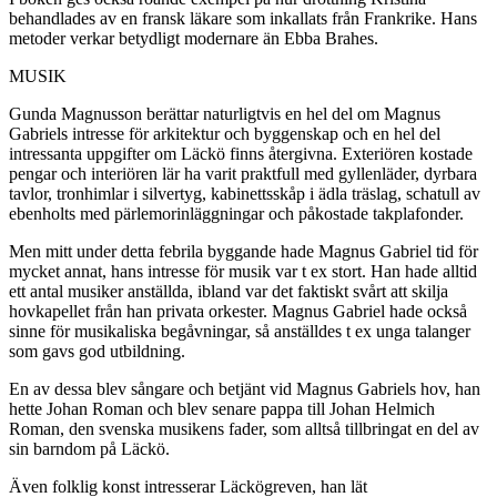
behandlades av en fransk läkare som inkallats från Frankrike. Hans
metoder verkar betydligt modernare än Ebba Brahes.
MUSIK
Gunda Magnusson berättar naturligtvis en hel del om Magnus
Gabriels intresse för arkitektur och byggenskap och en hel del
intressanta uppgifter om Läckö finns återgivna. Exteriören kostade
pengar och interiören lär ha varit praktfull med gyllenläder, dyrbara
tavlor, tronhimlar i silvertyg, kabinettsskåp i ädla träslag, schatull av
ebenholts med pärlemorinläggningar och påkostade takplafonder.
Men mitt under detta febrila byggande hade Magnus Gabriel tid för
mycket annat, hans intresse för musik var t ex stort. Han hade alltid
ett antal musiker anställda, ibland var det faktiskt svårt att skilja
hovkapellet från han privata orkester. Magnus Gabriel hade också
sinne för musikaliska begåvningar, så anställdes t ex unga talanger
som gavs god utbildning.
En av dessa blev sångare och betjänt vid Magnus Gabriels hov, han
hette Johan Roman och blev senare pappa till Johan Helmich
Roman, den svenska musikens fader, som alltså tillbringat en del av
sin barndom på Läckö.
Även folklig konst intresserar Läckögreven, han lät