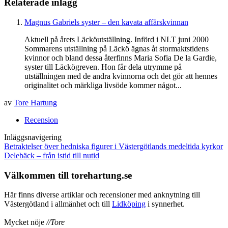
Relaterade inlägg
Magnus Gabriels syster – den kavata affärskvinnan
Aktuell på årets Läcköutställning. Införd i NLT juni 2000
Sommarens utställning på Läckö ägnas åt stormaktstidens
kvinnor och bland dessa återfinns Maria Sofia De la Gardie,
syster till Läckögreven. Hon får dela utrymme på
utställningen med de andra kvinnorna och det gör att hennes
originalitet och märkliga livsöde kommer något...
av
Tore Hartung
Recension
Inläggsnavigering
Betraktelser över hedniska figurer i Västergötlands medeltida kyrkor
Delebäck – från istid till nutid
Välkommen till torehartung.se
Här finns diverse artiklar och recensioner med anknytning till
Västergötland i allmänhet och till
Lidköping
i synnerhet.
Mycket nöje
//Tore