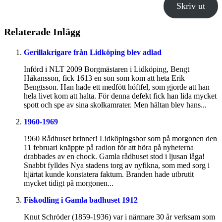
Skriv ut
Relaterade Inlägg
Gerillakrigare från Lidköping blev adlad
Införd i NLT 2009 Borgmästaren i Lidköping, Bengt
Håkansson, fick 1613 en son som kom att heta Erik
Bengtsson. Han hade ett medfött höftfel, som gjorde att han
hela livet kom att halta. För denna defekt fick han lida mycket
spott och spe av sina skolkamrater. Men hältan blev hans...
1960-1969
1960 Rådhuset brinner! Lidköpingsbor som på morgonen den
11 februari knäppte på radion för att höra på nyheterna
drabbades av en chock. Gamla rådhuset stod i ljusan låga!
Snabbt fylldes Nya stadens torg av nyfikna, som med sorg i
hjärtat kunde konstatera faktum. Branden hade utbrutit
mycket tidigt på morgonen...
Fiskodling i Gamla badhuset 1912
Knut Schröder (1859-1936) var i närmare 30 år verksam som