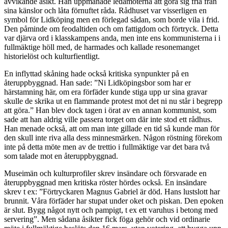
avvikande åsikt. Han uppmanade ledamöterna att göra sig fria från
sina känslor och låta förnuftet råda. Rådhuset var visserligen en
symbol för Lidköping men en förlegad sådan, som borde vila i frid.
Den påminde om feodaltiden och om fattigdom och förtryck. Detta
var djärva ord i klasskampens anda, men inte ens kommunisterna i i
fullmäktige höll med, de harmades och kallade resonemanget
historielöst och kulturfientligt.
En inflyttad skåning hade också kritiska synpunkter på en
återuppbyggnad. Han sade: ”Ni Lidköpingsbor som har er
härstamning här, om era förfäder kunde stiga upp ur sina gravar
skulle de skrika ut en flammande protest mot det ni nu står i begrepp
att göra.” Han blev dock tagen i örat av en annan kommunist, som
sade att han aldrig ville passera torget om där inte stod ett rådhus.
Han menade också, att om man inte gillade en tid så kunde man för
den skull inte riva alla dess minnesmärken. Någon röstning förekom
inte på detta möte men av de trettio i fullmäktige var det bara två
som talade mot en återuppbyggnad.
Museimän och kulturprofiler skrev insändare och försvarade en
återuppbyggnad men kritiska röster hördes också. En insändare
skrev t ex: ”Förtryckaren Magnus Gabriel är död. Hans lustslott har
brunnit. Våra förfäder har stupat under oket och piskan. Den epoken
är slut. Bygg något nytt och pampigt, t ex ett varuhus i betong med
servering”. Men sådana åsikter fick föga gehör och vid ordinarie