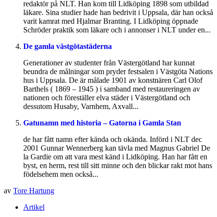
redaktör på NLT. Han kom till Lidköping 1898 som utbildad
läkare. Sina studier hade han bedrivit i Uppsala, där han också
varit kamrat med Hjalmar Branting. I Lidköping öppnade
Schröder praktik som läkare och i annonser i NLT under en...
De gamla västgötastäderna
Generationer av studenter från Västergötland har kunnat
beundra de målningar som pryder festsalen i Västgöta Nations
hus i Uppsala. De är målade 1901 av konstnären Carl Olof
Barthels ( 1869 – 1945 ) i samband med restaureringen av
nationen och föreställer elva städer i Västergötland och
dessutom Husaby, Varnhem, Axvall...
Gatunamn med historia – Gatorna i Gamla Stan
de har fått namn efter kända och okända. Införd i NLT dec
2001 Gunnar Wennerberg kan tävla med Magnus Gabriel De
la Gardie om att vara mest känd i Lidköping. Han har fått en
byst, en herm, rest till sitt minne och den blickar rakt mot hans
födelsehem men också...
av
Tore Hartung
Artikel