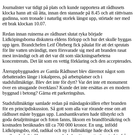
Journalister var tidigt på plats och kunde rapportera att rådhusets
klocka hann att slå åtta, innan den stannade på 8.45 och att rättvisans
gudinna, som tronade i naturlig storlek längst upp, störtade ner med
ett brak klockan 10.07.
Redan innan ruinerna av rådhuset slutat ryka började
Lidköpingsborna diskutera eldens förlopp och hur det skulle byggas
upp igen. Brandchefen Leif Öhrberg fick påtalat för att det sprutats
för lite vatten utvändigt, men försvarade sig med att branden rasat
mest invändigt och att det var dit som släckningsarbetena
koncentrerats. Det lät som en vettig förklaring och den accepterades.
Återuppbyggnaden av Gamla Rådhuset blev däremot något som
debatterades länge i lokalpress, på arbetsplatser och i
stadsfullmäktige. Blev det inte för dyrt? Var det inte ett monument
över en utsugande överklass? Kunde det inte ersättas av en modern
byggnad i betong? Gärna ett parkeringshus.
Stadsfullmäktige samlade redan på måndagskvällen efter branden
för en principdiskussion. Så gott som alla var rörande ense om att
rådhuset måste byggas upp. Landsantikvarien hade tillstyrkt och
goda detaljritningar och foton fanns, liksom en brandförsäkring och
kostnaden beräknades till ca 700 000 kronor. En ung, infödd
Lidköpingsbo, röd, radikal och ny i fullmäktige hade dock en