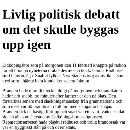
Livlig politisk debatt
om det skulle byggas
upp igen
Lidköpingsbor som på morgonen den 11 februari knäppte på radion
för att höra på nyheterna drabbades av en chock. Gamla Rådhuset
stod i ljusan låga. Snabbt fylldes Nya Stadens torg av nyfikna, som
med sorg i hjärtat bara kunde konstatera faktum.
Branden hade utbrutit mycket tidigt på morgonen och brandkåren
hade varit snabb, tre minuter efter larmet var den på plats. Den
förstärktes senare med släckningsmanskap från grannstäderna och
som mest var 60 brandmän i full fart med slangar och stegar.
Branden fick ett hastigt förlopp och snart var ett svart, vattenskadat
skelett allt som återstod av Lidköpingsbornas ögonsten
Reparationsarbeten hade pågått i rådhuset och trolig brandorsak var
var en byggfläkt stått på och överhettats.