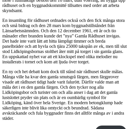
möte i fullmäktige beslöts den 16 mars, utan votering, att bygga upp
rådhuset och en byggnadskommitté tillsattes med order att arbeta
skyndsamt.
En insamling för rådhuset ordnades också och den fick många stora
och små bidrag och den 28 mars kom byggnadstillståndet från
Länsarbetsnämnden. Och den 12 december 1961, ett år och tio
månader efter branden kunde det ”nya” Gamla Rådhuset invigas.
Det hade inte varit lätt att hitta lämpligt timmer och breda
panelbräder och att hyvla och tjära 25000 takspån av ek, men till slut
stod Lidköpingsbornas stolthet åter mitt på torget i sin gamla glans.
En uppskattad nyhet var att ett klockspel med olika melodier nu
installerats i tornet och kom att ljuda över torget.
En ny och het debatt kom dock till stånd när rådhuset skulle målas.
Många ville ha kvar den gamla smutsgrå färgen, men färgprover
visade att rådhuset tidigt hade varit falurött. Därför valde man att
måla det i en den gamla färgen. Och den tycker nog alla
Lidköpingsbor och turister om och alla anser i dag att det gamla
lustslottet pryder sin plats och är en oumbärlig symbol för
Lidköping, känd över hela Sverige. En modern betongklump hade
säkerligen inte blivit lika omtyckt och beundrad. Sådana
avskräckande och fula byggnader finns det alltför många av i andra
städer.