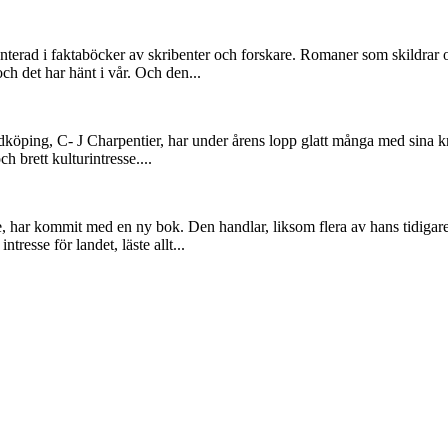
erad i faktaböcker av skribenter och forskare. Romaner som skildrar oli
och det har hänt i vår. Och den...
köping, C- J Charpentier, har under årens lopp glatt många med sina k
h brett kulturintresse....
e, har kommit med en ny bok. Den handlar, liksom flera av hans tidigar
resse för landet, läste allt...