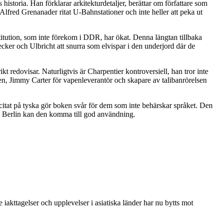
historia. Han förklarar arkitekturdetaljer, berättar om författare som
lfred Grenanader ritat U-Bahnstationer och inte heller att peka ut
itution, som inte förekom i DDR, har ökat. Denna längtan tillbaka
cker och Ulbricht att snurra som elvispar i den underjord där de
 redovisar. Naturligtvis är Charpentier kontroversiell, han tror inte
aren, Jimmy Carter för vapenleverantör och skapare av talibanrörelsen
 citat på tyska gör boken svår för dem som inte behärskar språket. Den
 i Berlin kan den komma till god användning.
 iakttagelser och upplevelser i asiatiska länder har nu bytts mot