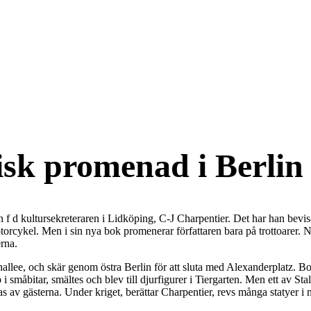
isk promenad i Berlin
n f d kultursekreteraren i Lidköping, C-J Charpentier. Det har han bevisa
kel. Men i sin nya bok promenerar författaren bara på trottoarer. Nytt 
erna.
llee, och skär genom östra Berlin för att sluta med Alexanderplatz. Boke
 i småbitar, smältes och blev till djurfigurer i Tiergarten. Men ett av 
s av gästerna. Under kriget, berättar Charpentier, revs många statyer i 