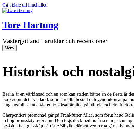
Gå vidare till innehållet
Tore Hartung
Västergötland i artiklar och recensioner
Meny
Historisk och nostalg
Berlin är en världsstad och en som kan staden bättre än de flesta är de
böcker om det Tyskland, som han ofta besökt och genomkorsat på motorcy
längtansfullt stanna vid en tobaksaffär, titta på utbudet och dra in doft
Charpentiers promenad går på Frankfurter Allee, som förut hette Stalina
m hög bronsstaty av Stalin. Den togs dock ned tio år senare, skars upp
beskåda i ett glasskåp på Café Sibylle, där souvenirerna gärna beundra