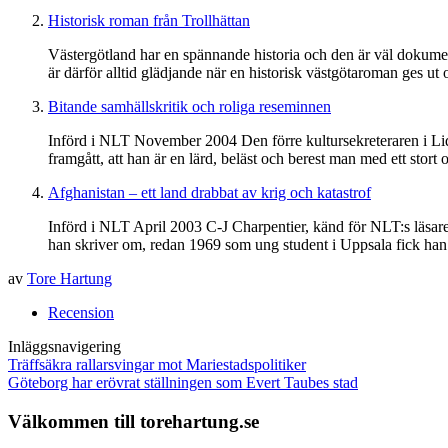
Historisk roman från Trollhättan
Västergötland har en spännande historia och den är väl dokument
är därför alltid glädjande när en historisk västgötaroman ges ut 
Bitande samhällskritik och roliga reseminnen
Införd i NLT November 2004 Den förre kultursekreteraren i Lid
framgått, att han är en lärd, beläst och berest man med ett stort oc
Afghanistan – ett land drabbat av krig och katastrof
Införd i NLT April 2003 C-J Charpentier, känd för NLT:s läsar
han skriver om, redan 1969 som ung student i Uppsala fick han int
av
Tore Hartung
Recension
Inläggsnavigering
Träffsäkra rallarsvingar mot Mariestadspolitiker
Göteborg har erövrat ställningen som Evert Taubes stad
Välkommen till torehartung.se