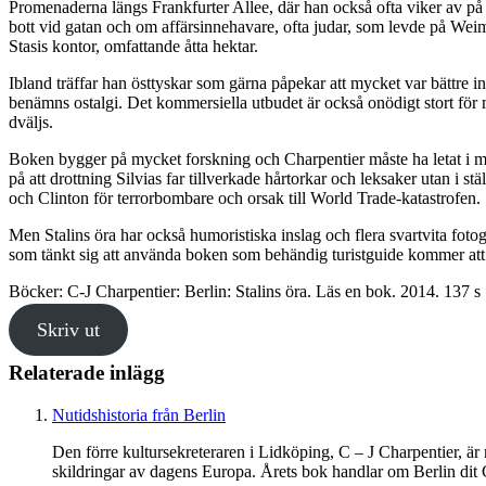
Promenaderna längs Frankfurter Allee, där han också ofta viker av på ko
bott vid gatan och om affärsinnehavare, ofta judar, som levde på Weim
Stasis kontor, omfattande åtta hektar.
Ibland träffar han östtyskar som gärna påpekar att mycket var bättre
benämns ostalgi. Det kommersiella utbudet är också onödigt stort för 
dväljs.
Boken bygger på mycket forskning och Charpentier måste ha letat i mång
på att drottning Silvias far tillverkade hårtorkar och leksaker utan i 
och Clinton för terrorbombare och orsak till World Trade-katastrofen.
Men Stalins öra har också humoristiska inslag och flera svartvita foto
som tänkt sig att använda boken som behändig turistguide kommer att 
Böcker: C-J Charpentier: Berlin: Stalins öra. Läs en bok. 2014. 137 s
Skriv ut
Relaterade inlägg
Nutidshistoria från Berlin
Den förre kultursekreteraren i Lidköping, C – J Charpentier, är 
skildringar av dagens Europa. Årets bok handlar om Berlin dit C