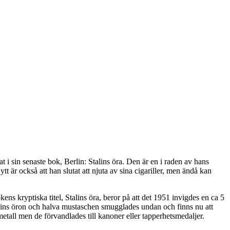
t i sin senaste bok, Berlin: Stalins öra. Den är en i raden av hans
är också att han slutat att njuta av sina cigariller, men ändå kan
ns kryptiska titel, Stalins öra, beror på att det 1951 invigdes en ca 5
Stalins öron och halva mustaschen smugglades undan och finns nu att
metall men de förvandlades till kanoner eller tapperhetsmedaljer.