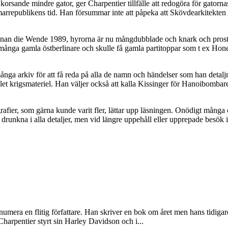
rsande mindre gator, ger Charpentier tillfälle att redogöra för gatornas 
arrepublikens tid. Han försummar inte att påpeka att Skövdearkitekten A
 innan die Wende 1989, hyrorna är nu mångdubblade och knark och prost
många gamla östberlinare och skulle få gamla partitoppar som t ex Hone
a arkiv för att få reda på alla de namn och händelser som han detaljrikt
stället krigsmateriel. Han väljer också att kalla Kissinger för Hanoibomb
grafier, som gärna kunde varit fler, lättar upp läsningen. Onödigt många
drunkna i alla detaljer, men vid längre uppehåll eller upprepade besök
numera en flitig författare. Han skriver en bok om året men hans tidigare
harpentier styrt sin Harley Davidson och i...