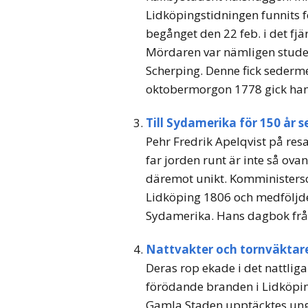
Lidköpingstidningen funnits f
begånget den 22 feb. i det 
Mördaren var nämligen studen
Scherping. Denne fick sederme
oktobermorgon 1778 gick han 
Till Sydamerika för 150 år 
Pehr Fredrik Apelqvist på re
far jorden runt är inte så ova
däremot unikt. Komministerso
Lidköping 1806 och medföljde 
Sydamerika. Hans dagbok från
Nattvakter och tornväktare
Deras rop ekade i det nattlig
förödande branden i Lidköpin
Gamla Staden upptäcktes unge