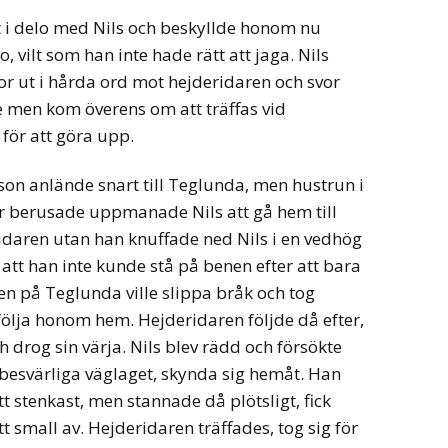
t i delo med Nils och beskyllde honom nu
lo, vilt som han inte hade rätt att jaga. Nils
or ut i hårda ord mot hejderidaren och svor
men kom överens om att träffas vid
för att göra upp.
son anlände snart till Teglunda, men hustrun i
r berusade uppmanade Nils att gå hem till
deridaren utan han knuffade ned Nils i en vedhög
att han inte kunde stå på benen efter att bara
gen på Teglunda ville slippa bråk och tog
följa honom hem. Hejderidaren följde då efter,
h drog sin värja. Nils blev rädd och försökte
 besvärliga väglaget, skynda sig hemåt. Han
ett stenkast, men stannade då plötsligt, fick
tt small av. Hejderidaren träffades, tog sig för