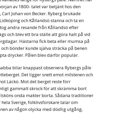
början av 1800- talet var betjänt hos den
Carl Johan von Becker. Ryberg brukade
Lidköping och Kållandsö stanna och ta en
 tog andra resande från Kållandsö efter
s och blev ett bra ställe att göra halt på vid
rgdagar. Hästarna fick beta eller mumsa på
re och bönder kunde själva sträcka på benen
ta drycker. Pålen blev därför populär.
snabba bilar knappast observera Rybergs påle
tteberget. Det ligger snett emot milstenen och
mot Läckö. Mot det berget reste förr
nligt gammalt skrock för att skrämma bort
llsköns onda makter borta. Sådana traditioner
 hela Sverige, folklivsforskare talar om
innen av någon olycka med dödlig utgång,