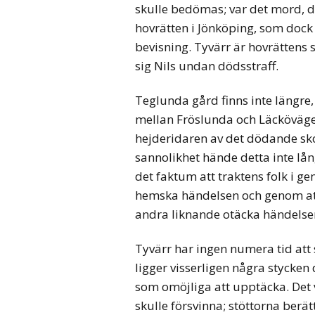
skulle bedömas; var det mord, dr
hovrätten i Jönköping, som dock 
bevisning. Tyvärr är hovrättens 
sig Nils undan dödsstraff.
Teglunda gård finns inte längre
mellan Fröslunda och Läckövägen
hejderidaren av det dödande sko
sannolikhet hände detta inte lån
det faktum att traktens folk i g
hemska händelsen och genom att 
andra liknande otäcka händelser 
Tyvärr har ingen numera tid att
ligger visserligen några stycken
som omöjliga att upptäcka. Det 
skulle försvinna; stöttorna berä