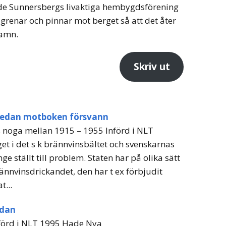
nde Sunnersbergs livaktiga hembygdsförening
te grenar och pinnar mot berget så att det åter
namn.
Skriv ut
 sedan motboken försvann
s noga mellan 1915 – 1955 Införd i NLT
et i det s k brännvinsbältet och svenskarnas
nge ställt till problem. Staten har på olika sätt
brännvinsdrickandet, den har t ex förbjudit
...
edan
förd i NLT 1995 Hade Nya