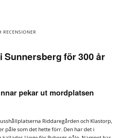
H RECENSIONER
i Sunnersberg för 300 år
innar pekar ut mordplatsen
busshållplatserna Riddaregården och Klastorp,
er påle som det hette förr. Den har det i
 kallades länge för Rybergs påle. Namnet har