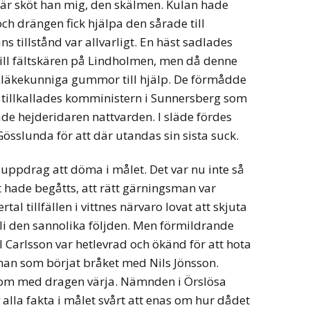
Där sköt han mig, den skälmen. Kulan hade
och drängen fick hjälpa den sårade till
s tillstånd var allvarligt. En häst sadlades
ill fältskären på Lindholmen, men då denne
å läkekunniga gummor till hjälp. De förmådde
r tillkallades komministern i Sunnersberg som
ade hejderidaren nattvarden. I släde fördes
össlunda för att där utandas sin sista suck.
 i uppdrag att döma i målet. Det var nu inte så
ott hade begåtts, att rätt gärningsman var
rtal tillfällen i vittnes närvaro lovat att skjuta
li den sannolika följden. Men förmildrande
 Carlsson var hetlevrad och ökänd för att hota
u han som börjat bråket med Nils Jönsson.
nom med dragen värja. Nämnden i Örslösa
 alla fakta i målet svårt att enas om hur dådet