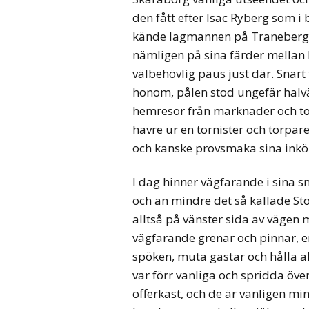
den fått efter Isac Ryberg som i 
kände lagmannen på Traneberg, 
nämligen på sina färder mellan 
välbehövlig paus just där. Snart
honom, pålen stod ungefär halväg
hemresor från marknader och to
havre ur en tornister och torpa
och kanske provsmaka sina inköp
I dag hinner vägfarande i sina 
och än mindre det så kallade Stö
alltså på vänster sida av vägen 
vägfarande grenar och pinnar, e
spöken, muta gastar och hålla a
var förr vanliga och spridda över
offerkast, och de är vanligen m