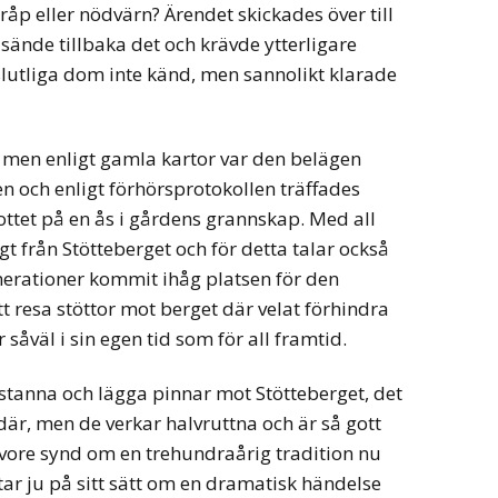
åp eller nödvärn? Ärendet skickades över till
sände tillbaka det och krävde ytterligare
slutliga dom inte känd, men sannolikt klarade
, men enligt gamla kartor var den belägen
 och enligt förhörsprotokollen träffades
ttet på en ås i gårdens grannskap. Med all
gt från Stötteberget och för detta talar också
enerationer kommit ihåg platsen för den
resa stöttor mot berget där velat förhindra
såväl i sin egen tid som för all framtid.
 stanna och lägga pinnar mot Stötteberget, det
 där, men de verkar halvruttna och är så gott
vore synd om en trehundraårig tradition nu
ttar ju på sitt sätt om en dramatisk händelse