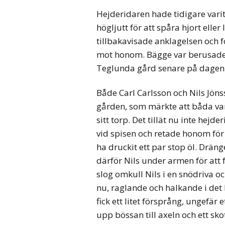
Hejderidaren hade tidigare vari
högljutt för att spåra hjort eller 
tillbakavisade anklagelsen och f
mot honom. Bägge var berusade 
Teglunda gård senare på dagen 
Både Carl Carlsson och Nils Jöns
gården, som märkte att båda va
sitt torp. Det tillät nu inte hej
vid spisen och retade honom för 
ha druckit ett par stop öl. Drän
därför Nils under armen för att 
slog omkull Nils i en snödriva oc
nu, raglande och halkande i det
fick ett litet försprång, ungefär 
upp bössan till axeln och ett sko