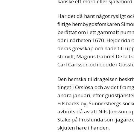
kanske ett mord eller självmord.
Har det då hänt något rysligt oc
flitige hembygdsforskaren Simo
berättat om i ett gammalt numme
där i närheten 1670. Hejderidare
deras grevskap och hade till upp
storvilt; Magnus Gabriel De la G
Carl Carlsson och bodde i Gössl
Den hemska tilldragelsen beskrivs
tinget i Örslösa och av det fram
andra januari, efter gudstjänste
Filsbäcks by, Sunnersbergs sock
avbröts då av att Nils Jönsson 
Stake på Fröslunda som jägare 
skjuten hare i handen.