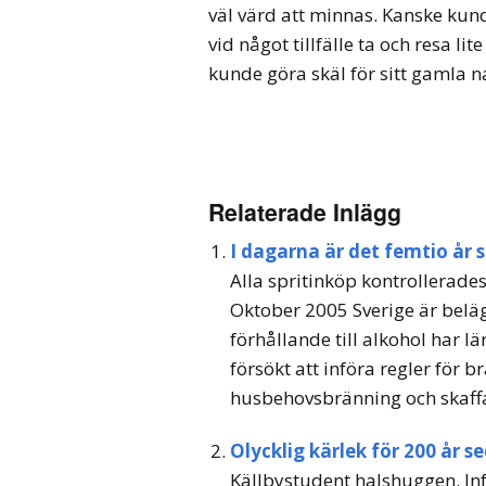
väl värd att minnas. Kanske ku
vid något tillfälle ta och resa li
kunde göra skäl för sitt gamla 
Relaterade Inlägg
I dagarna är det femtio år
Alla spritinköp kontrollerade
Oktober 2005 Sverige är beläg
förhållande till alkohol har lä
försökt att införa regler för 
husbehovsbränning och skaffat
Olycklig kärlek för 200 år s
Källbystudent halshuggen. In