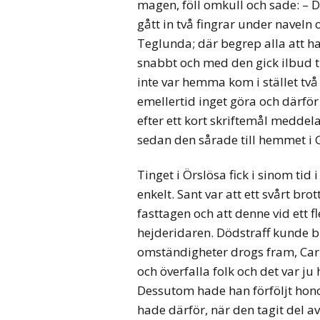
magen, föll omkull och sade: – 
gått in två fingrar under naveln 
Teglunda; där begrep alla att han
snabbt och med den gick ilbud t
inte var hemma kom i stället tv
emellertid inget göra och därfö
efter ett kort skriftemål meddel
sedan den sårade till hemmet i G
Tinget i Örslösa fick i sinom tid
enkelt. Sant var att ett svårt br
fasttagen och att denne vid ett fle
hejderidaren. Dödstraff kunde b
omständigheter drogs fram, Carl
och överfalla folk och det var j
Dessutom hade han förföljt ho
hade därför, när den tagit del av