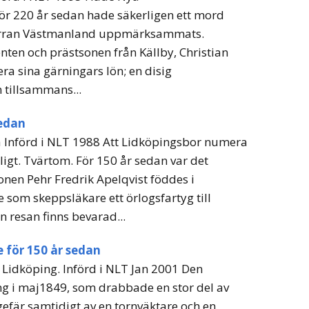
ör 220 år sedan hade säkerligen ett mord
fjärran Västmanland uppmärksammats.
ten och prästsonen från Källby, Christian
ra sina gärningars lön; en disig
tillsammans...
sedan
sa Införd i NLT 1988 Att Lidköpingsbor numera
nligt. Tvärtom. För 150 år sedan var det
nen Pehr Fredrik Apelqvist föddes i
som skeppsläkare ett örlogsfartyg till
 resan finns bevarad...
 för 150 år sedan
a Lidköping. Införd i NLT Jan 2001 Den
g i maj1849, som drabbade en stor del av
fär samtidigt av en tornväktare och en