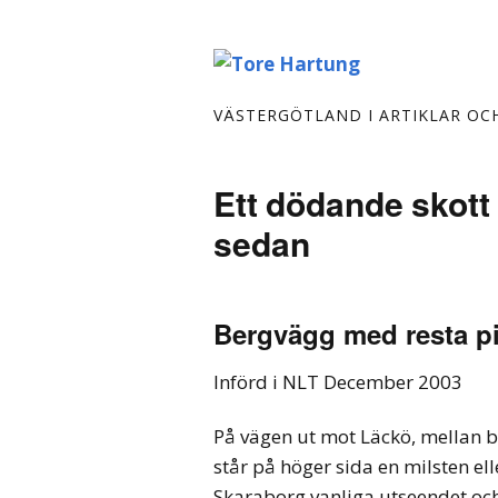
VÄSTERGÖTLAND I ARTIKLAR OC
Ett dödande skott 
sedan
Bergvägg med resta p
Införd i NLT December 2003
På vägen ut mot Läckö, mellan 
står på höger sida en milsten ell
Skaraborg vanliga utseendet och