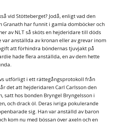
kså vid Stötteberget? Jodå, enligt vad den
n Granath har funnit i gamla domböcker och
r av NLT så sköts en hejderidare till döds
 var anställda av kronan eller av grevar inom
gift att förhindra böndernas tjuvjakt på
ardie hade flera anställda, en av dem hette
unda.
 utförligt i ett rättegångsprotokoll från
går det att hejderidaren Carl Carlsson den
n, satt hos bonden Bryngel Bryngelsson i
en, och drack öl. Deras ivriga pokulerande
uppenbarade sig. Han var anställd av baron
och kom nu med bössan över axeln och en