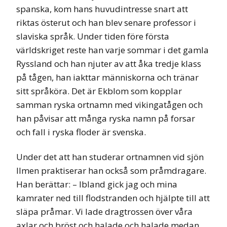
spanska, kom hans huvudintresse snart att
riktas österut och han blev senare professor i
slaviska språk. Under tiden före första
världskriget reste han varje sommar i det gamla
Ryssland och han njuter av att åka tredje klass
på tågen, han iakttar människorna och tränar
sitt språköra. Det är Ekblom som kopplar
samman ryska ortnamn med vikingatågen och
han påvisar att många ryska namn på forsar
och fall i ryska floder är svenska.
Under det att han studerar ortnamnen vid sjön
Ilmen praktiserar han också som pråmdragare.
Han berättar: – Ibland gick jag och mina
kamrater ned till flodstranden och hjälpte till att
släpa pråmar. Vi lade dragtrossen över våra
axlar och bröst och halade och halade medan