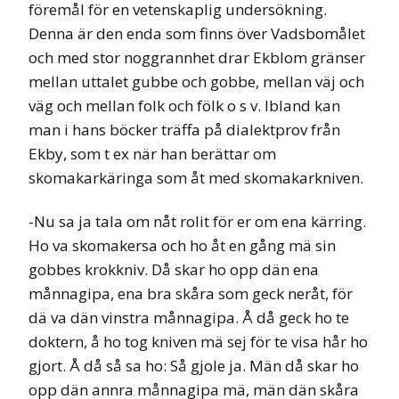
föremål för en vetenskaplig undersökning.
Denna är den enda som finns över Vadsbomålet
och med stor noggrannhet drar Ekblom gränser
mellan uttalet gubbe och gobbe, mellan väj och
väg och mellan folk och fölk o s v. Ibland kan
man i hans böcker träffa på dialektprov från
Ekby, som t ex när han berättar om
skomakarkäringa som åt med skomakarkniven.
-Nu sa ja tala om nåt rolit för er om ena kärring.
Ho va skomakersa och ho åt en gång mä sin
gobbes krokkniv. Då skar ho opp dän ena
månnagipa, ena bra skåra som geck neråt, för
dä va dän vinstra månnagipa. Å då geck ho te
doktern, å ho tog kniven mä sej för te visa hår ho
gjort. Å då så sa ho: Så gjole ja. Män då skar ho
opp dän annra månnagipa mä, män dän skåra