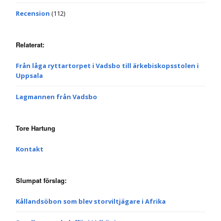
Recension
(112)
Relaterat:
Från låga ryttartorpet i Vadsbo till ärkebiskopsstolen i
Uppsala
Lagmannen från Vadsbo
Tore Hartung
Kontakt
Slumpat förslag:
Kållandsöbon som blev storviltjägare i Afrika