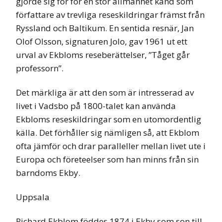
gjorde sig för för en stor allmänhet känd som
författare av trevliga reseskildringar främst från
Ryssland och Baltikum. En sentida resnär, Jan
Olof Olsson, signaturen Jolo, gav 1961 ut ett
urval av Ekbloms reseberättelser, ”Tåget går
professorn”.
Det märkliga är att den som är intresserad av
livet i Vadsbo på 1800-talet kan använda
Ekbloms reseskildringar som en utomordentlig
källa. Det förhåller sig nämligen så, att Ekblom
ofta jämför och drar paralleller mellan livet ute i
Europa och företeelser som han minns från sin
barndoms Ekby.
Uppsala
Richard Ekblom föddes 1874 i Ekby som son till