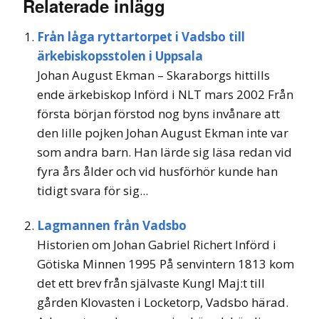
Relaterade inlägg
Från låga ryttartorpet i Vadsbo till
ärkebiskopsstolen i Uppsala
Johan August Ekman – Skaraborgs hittills
ende ärkebiskop Införd i NLT mars 2002 Från
första början förstod nog byns invånare att
den lille pojken Johan August Ekman inte var
som andra barn. Han lärde sig läsa redan vid
fyra års ålder och vid husförhör kunde han
tidigt svara för sig...
Lagmannen från Vadsbo
Historien om Johan Gabriel Richert Införd i
Götiska Minnen 1995 På senvintern 1813 kom
det ett brev från självaste Kungl Maj:t till
gården Klovasten i Locketorp, Vadsbo härad.