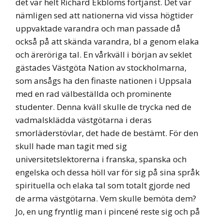
det var helt Richard Ekbloms förtjänst. Det var
nämligen sed att nationerna vid vissa högtider
uppvaktade varandra och man passade då
också på att skända varandra, bl a genom elaka
och äreröriga tal. En vårkväll i början av seklet
gästades Västgöta Nation av stockholmarna,
som ansågs ha den finaste nationen i Uppsala
med en rad välbeställda och prominente
studenter. Denna kväll skulle de trycka ned de
vadmalsklädda västgötarna i deras
smorläderstövlar, det hade de bestämt. För den
skull hade man tagit med sig
universitetslektorerna i franska, spanska och
engelska och dessa höll var för sig på sina språk
spirituella och elaka tal som totalt gjorde ned
de arma västgötarna. Vem skulle bemöta dem?
Jo, en ung fryntlig man i pincené reste sig och på