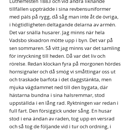
Lutherfesten 1883 och vid andra liknande
tillfällen uppträdde i sina revbensuniformer
med päls på rygg, då såg man inte åt de övriga,
i högtidligheten deltagande delarna av armén.
Det var snälla husarer. Jag minns när hela
Vadsbo skvadron mötte upp i byn. Det var på
sen sommaren. Så vitt jag minns var det samling
för inryckning till heden. Då var det liv och
rörelse. Redan klockan fyra på morgonen hördes
hornsignaler och då smög vi småttingar oss ut
och traskade barfota i det daggstänkta, men
mjuka vägdammet ned till den bygata, där
hästarna bundna i sina halsremmar, stod
uppställda i en lång rad. Ryktningen var redan i
full fart. Den försiggick under sång. En husar
stod i ena ändan av raden, tog upp en versrad
och så tog de följande vid i tur och ordning, i