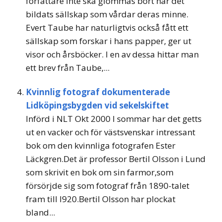
författare inte ska glömmas bort har det
bildats sällskap som vårdar deras minne.
Evert Taube har naturligtvis också fått ett
sällskap som forskar i hans papper, ger ut
visor och årsböcker. I en av dessa hittar man
ett brev från Taube,...
Kvinnlig fotograf dokumenterade
Lidköpingsbygden vid sekelskiftet
Införd i NLT Okt 2000 I sommar har det getts
ut en vacker och för västsvenskar intressant
bok om den kvinnliga fotografen Ester
Läckgren.Det är professor Bertil Olsson i Lund
som skrivit en bok om sin farmor,som
försörjde sig som fotograf från 1890-talet
fram till l920.Bertil Olsson har plockat
bland...