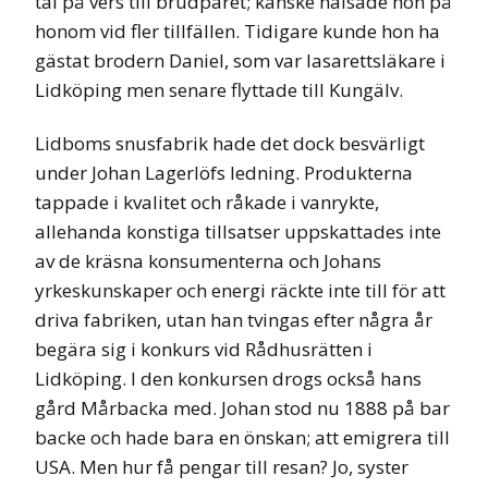
tal på vers till brudparet; kanske hälsade hon på
honom vid fler tillfällen. Tidigare kunde hon ha
gästat brodern Daniel, som var lasarettsläkare i
Lidköping men senare flyttade till Kungälv.
Lidboms snusfabrik hade det dock besvärligt
under Johan Lagerlöfs ledning. Produkterna
tappade i kvalitet och råkade i vanrykte,
allehanda konstiga tillsatser uppskattades inte
av de kräsna konsumenterna och Johans
yrkeskunskaper och energi räckte inte till för att
driva fabriken, utan han tvingas efter några år
begära sig i konkurs vid Rådhusrätten i
Lidköping. I den konkursen drogs också hans
gård Mårbacka med. Johan stod nu 1888 på bar
backe och hade bara en önskan; att emigrera till
USA. Men hur få pengar till resan? Jo, syster