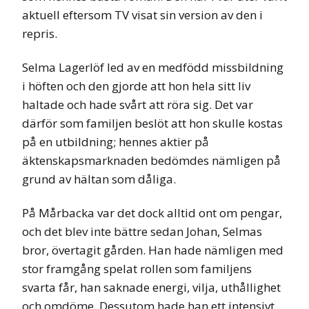
aktuell eftersom TV visat sin version av den i
repris.
Selma Lagerlöf led av en medfödd missbildning
i höften och den gjorde att hon hela sitt liv
haltade och hade svårt att röra sig. Det var
därför som familjen beslöt att hon skulle kostas
på en utbildning; hennes aktier på
äktenskapsmarknaden bedömdes nämligen på
grund av hältan som dåliga.
På Mårbacka var det dock alltid ont om pengar,
och det blev inte bättre sedan Johan, Selmas
bror, övertagit gården. Han hade nämligen med
stor framgång spelat rollen som familjens
svarta får, han saknade energi, vilja, uthållighet
och omdöme. Dessutom hade han ett intensivt