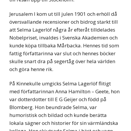
Jerusalem I kom ut till julen 1901 och erhöll då
översvallande recensioner och bidrog starkt till
att Selma Lagerlöf några år efteråt tilldelades
Nobelpriset, invaldes i Svenska Akademien och
kunde köpa tillbaka Mårbacka. Hennes tid som
fattig författarinna var slut och hennes böcker
skulle snart dra på segertåg över hela världen
och göra henne rik.
På Kinnekulle umgicks Selma Lagerlöf flitigt
med författarinnan Anna Hamilton – Geete, hon
var dotterdotter till E G Geijer och född på
Blomberg. Hon beundrade Selma, var
humoristisk och bildad och kunde berätta
lokala sägner och historier för sin värmländska
kollega. Hon skjutsade Selma i häst och vagn