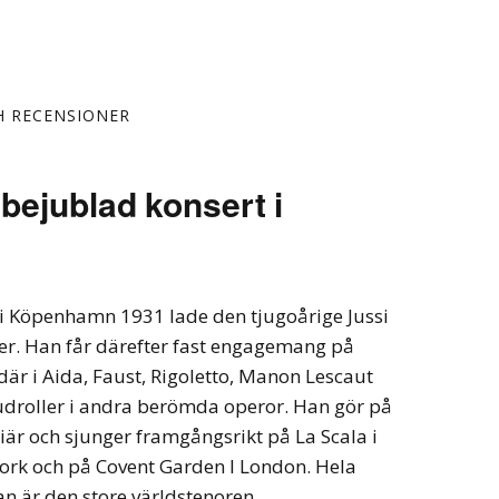
H RECENSIONER
 bejublad konsert i
 i Köpenhamn 1931 lade den tjugoårige Jussi
ötter. Han får därefter fast engagemang på
är i Aida, Faust, Rigoletto, Manon Lescaut
udroller i andra berömda operor. Han gör på
rriär och sjunger framgångsrikt på La Scala i
ork och på Covent Garden I London. Hela
an är den store världstenoren.