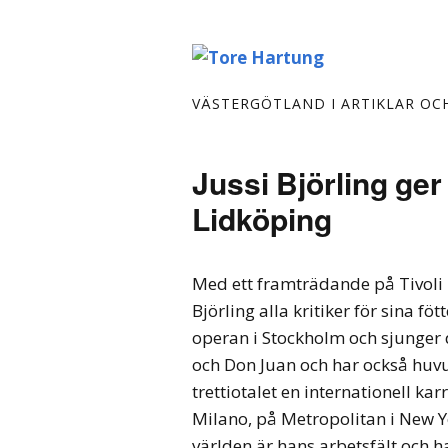
VÄSTERGÖTLAND I ARTIKLAR OC
Jussi Björling ger
Lidköping
Med ett framträdande på Tivoli
Björling alla kritiker för sina f
operan i Stockholm och sjunger d
och Don Juan och har också huv
trettiotalet en internationell ka
Milano, på Metropolitan i New Y
världen är hans arbetsfält och h