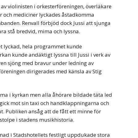
av violinisten i orkesterföreningen, överläkare
ar och mediciner lyckades åstadkomma
anden. Renvall förbjöd dock Jussi att sjunga
ara stå bredvid, mima och lyssna.
ket lyckad, hela programmet kunde
kan kunde andäktigt lyssna till Jussi i verk av
en sjöng med bravur under ledning av
öreningen dirigerades med känsla av Stig
ma i kyrkan men alla åhörare bildade täta led
i gick mot sin taxi och handklappningarna och
ut. Publiken ansåg att de fått ett minne för
lstolpe i stadens musikhistoria.
ad i Stadshotellets festligt uppdukade stora