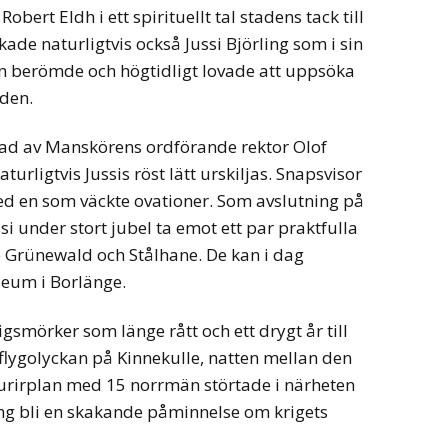
bert Eldh i ett spirituellt tal stadens tack till
de naturligtvis också Jussi Björling som i sin
an berömde och högtidligt lovade att uppsöka
den.
tad av Manskörens ordförande rektor Olof
rligtvis Jussis röst lätt urskiljas. Snapsvisor
ed en som väckte ovationer. Som avslutning på
si under stort jubel ta emot ett par praktfulla
e Grünewald och Stålhane. De kan i dag
seum i Borlänge.
krigsmörker som länge rått och ett drygt år till
 flygolyckan på Kinnekulle, natten mellan den
kurirplan med 15 norrmän störtade i närheten
ping bli en skakande påminnelse om krigets