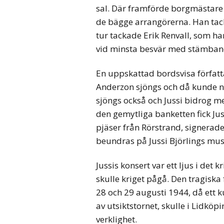
sal. Där framförde borgmästare Ro
de bägge arrangörerna. Han tacka
tur tackade Erik Renvall, som h
vid minsta besvär med stämban
En uppskattad bordsvisa förfat
Anderzon sjöngs och då kunde natu
sjöngs också och Jussi bidrog m
den gemytliga banketten fick Jus
pjäser från Rörstrand, signerad
beundras på Jussi Björlings mu
Jussis konsert var ett ljus i det 
skulle kriget pågå. Den tragiska
28 och 29 augusti 1944, då ett 
av utsiktstornet, skulle i Lidkö
verklighet.