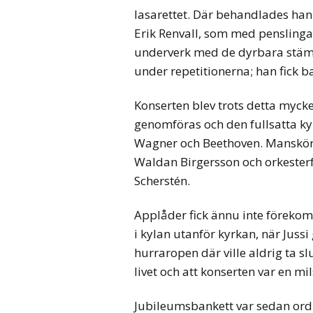
lasarettet. Där behandlades han 
Erik Renvall, som med pensling
underverk med de dyrbara stämb
under repetitionerna; han fick b
Konserten blev trots detta myc
genomföras och den fullsatta kyr
Wagner och Beethoven. Manskör
Waldan Birgersson och orkesterf
Scherstén.
Applåder fick ännu inte förekom
i kylan utanför kyrkan, när Juss
hurraropen där ville aldrig ta sl
livet och att konserten var en mi
Jubileumsbankett var sedan ordn