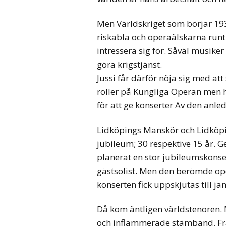
Men Världskriget som börjar 1939
riskabla och operaälskarna runt
intressera sig för. Såväl musike
göra krigstjänst.
Jussi får därför nöja sig med att
roller på Kungliga Operan men h
för att ge konserter Av den anl
Lidköpings Manskör och Lidköpi
jubileum; 30 respektive 15 år.
planerat en stor jubileumskonse
gästsolist. Men den berömde ope
konserten fick uppskjutas till ja
Då kom äntligen världstenoren.
och inflammerade stämband. Frå