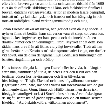
eftervärld, breven ger en annorlunda och sannare tidsbild från 1600-
talet än de officiella skildringarna i läro- och fackböcker. Språket i
breven, dåtidens vardagssvenska, är för en modern läsare begripligt,
trots att många latinska, tyska och franska ord har trängt sig in och
trots att ordföljden ibland verkar gammalmodig och tung.
Johan Ekeblad älskar att skriva, han gör det även då inga speciella
nyheter finns att berätta, hans stil verkar vara ett slags konversation,
ögonblickets ingivelse styr hans penna och det innebär ofta en
drastisk humor och en verkningsfull ironi. Mycket är det detta som
räddar hans brev från att liknas vid ytligt hovskvaller. Trots att han
gärna berättar om Kristinas månskenspromenader i vagn, om dueller
vid hovet, om de olika deltagarna i Kgl Bollhusets turneringar, om
baletter, ringränningar och bröllop.
Hans intresse för jakt kan ingen läsare heller betvivla, han längtar
efter sina jakthundar på Stola, de heter Herz och Kvist och han
beställer bössor hos gevärssmeder och låter tillverka en
hirschfängare i Tolsjö. Ekeblad och hans högvälborna kamrater
jagar tjäder, orre, hare, räv och i värsta fall sidensvansar och de gör
det i hembygden; Gum, Järna och Hjällö nämns men deras jakt
försiggår naturligtvis också i Stockholmstrakten. Även fiske ägnar
de sig åt, slantfiske på gädda uppskattas och vid ett tillfälle skriver
Ekeblad: ” Adjö skridskoföre, välkommen abborrmetet”.