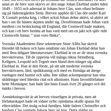
antal av de brev som skrevs av den unge Johan Ekeblad under tiden
1649 – 1655 och adressat är Johans bror Clas, som oftast befinner
sig på fädernegården Stola. Breven upphör då Clas dör under Karl
X Gustafs polska krig, i vilket också Johan deltar aktivt, så aktivt att
han t om får hästen skjuten under sig. Dessförinnan hade Johan varit
medlem i en beskickning till England, där Cromwell hade makten,
och kan i ett brev berätta att han varit med om en jakt och själv ridit
Cromwells hästar, ” som voro flinka”.
Svenska Akademiens förre sekreterare Sture Allén har skrivit
förordet till boken och hans omdöme om Johan Ekeblad delar han
med flera tidigare litteraturvetare; Ekeblad är en av de stora svenska
brevskrivarna. Till de yppersta vill många räkna Strindberg,
Kellgren, Leopold och Tegnér men bland dem tränger sig alltså
Ekeblad in. Han är den förste, på sitt sätt moderne svenska
brevskrivaren, lärd, språkkunnig och med en förmåga att återge
vardagen med humor och sälta. Inte sällan ackompanjerar han sina
skildringar med litterära citat och allusioner. Hans favoritförfattare
hette Montaigne; han hade läst hans Essais över 20 gånger och det
märks i breven.
Anmärkningsvärt är att breven visserligen är privata, men att
författarskapet hade ett vidare syfte; epistlarna skulle sparas för
eftervärlden. Det insåg också familjen, både fadern Christoffer och
brodern Clas samlade Johans brev på hög. Detta gläder en