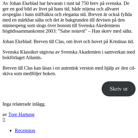
Av Johan Ekeblad har bevarats i runt tal 750 brev på svenska. De
ger en god bild av livet på hans tid, både nöjena och allvaret
avspeglas i hans träffsäkra och eleganta stil. Breven är också fyllda
med en märkbar sälta och det är bakgrunden till devisen på den
minnespeng som slogs över honom till Svenska Akedemiens
högtidssammankomst 2003: ”Salse notavit” – Han skrev med sälta.
Johan Ekeblad: Breven till Clas, om livet och hovet på Kristinas tid.
Svenska Klassiker utgivna av Svenska Akademien i samverkan med
bokförlaget Atlantis.
Breven till Clas kan läsas i en autentisk version med hjälp av den cd-
skiva som medföljer boken.
Skriv ut
Inga relaterade inlägg.
av
Tore Hartung
Recension