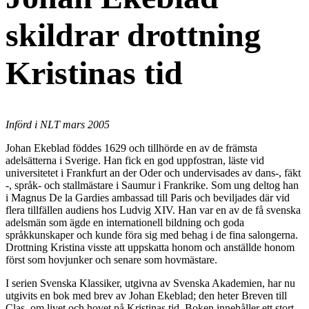
skildrar drottning
Kristinas tid
Införd i NLT mars 2005
Johan Ekeblad föddes 1629 och tillhörde en av de främsta
adelsätterna i Sverige. Han fick en god uppfostran, läste vid
universitetet i Frankfurt an der Oder och undervisades av dans-, fäkt
-, språk- och stallmästare i Saumur i Frankrike. Som ung deltog han
i Magnus De la Gardies ambassad till Paris och beviljades där vid
flera tillfällen audiens hos Ludvig XIV. Han var en av de få svenska
adelsmän som ägde en internationell bildning och goda
språkkunskaper och kunde föra sig med behag i de fina salongerna.
Drottning Kristina visste att uppskatta honom och anställde honom
först som hovjunker och senare som hovmästare.
I serien Svenska Klassiker, utgivna av Svenska Akademien, har nu
utgivits en bok med brev av Johan Ekeblad; den heter Breven till
Clas, om livet och hovet på Kristinas tid. Boken innehåller ett stort