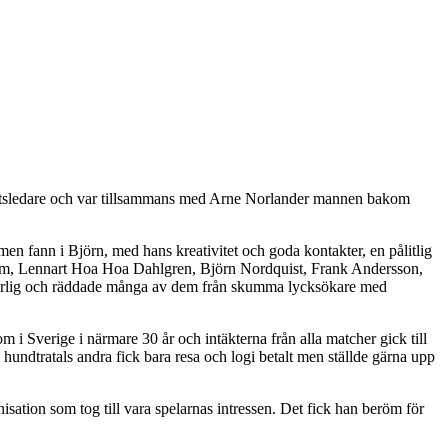
idrottsledare och var tillsammans med Arne Norlander mannen bakom
n fann i Björn, med hans kreativitet och goda kontakter, en pålitlig
tröm, Lennart Hoa Hoa Dahlgren, Björn Nordquist, Frank Andersson,
var ärlig och räddade många av dem från skumma lycksökare med
m i Sverige i närmare 30 år och intäkterna från alla matcher gick till
ndtratals andra fick bara resa och logi betalt men ställde gärna upp
nisation som tog till vara spelarnas intressen. Det fick han beröm för