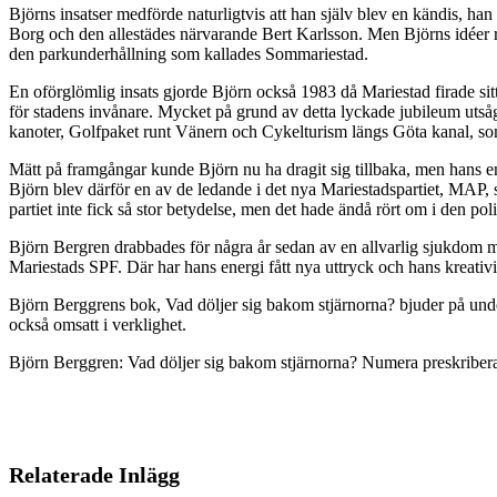
Björns insatser medförde naturligtvis att han själv blev en kändis, 
Borg och den allestädes närvarande Bert Karlsson. Men Björns idéer räc
den parkunderhållning som kallades Sommariestad.
En oförglömlig insats gjorde Björn också 1983 då Mariestad firade sit
för stadens invånare. Mycket på grund av detta lyckade jubileum utsågs
kanoter, Golfpaket runt Vänern och Cykelturism längs Göta kanal, som
Mätt på framgångar kunde Björn nu ha dragit sig tillbaka, men hans e
Björn blev därför en av de ledande i det nya Mariestadspartiet, MAP, s
partiet inte fick så stor betydelse, men det hade ändå rört om i den po
Björn Bergren drabbades för några år sedan av en allvarlig sjukdom men 
Mariestads SPF. Där har hans energi fått nya uttryck och hans kreativite
Björn Berggrens bok, Vad döljer sig bakom stjärnorna? bjuder på under
också omsatt i verklighet.
Björn Berggren: Vad döljer sig bakom stjärnorna? Numera preskribera
Relaterade Inlägg