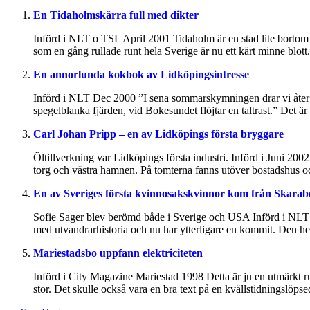
En Tidaholmskärra full med dikter
Införd i NLT o TSL April 2001 Tidaholm är en stad lite bortom 
som en gång rullade runt hela Sverige är nu ett kärt minne blott.
En annorlunda kokbok av Lidköpingsintresse
Införd i NLT Dec 2000 ”I sena sommarskymningen drar vi åter ti
spegelblanka fjärden, vid Bokesundet flöjtar en taltrast.” Det 
Carl Johan Pripp – en av Lidköpings första bryggare
Öltillverkning var Lidköpings första industri. Införd i Juni 20
torg och västra hamnen. På tomterna fanns utöver bostadshus o
En av Sveriges första kvinnosakskvinnor kom från Skarab
Sofie Sager blev berömd både i Sverige och USA Införd i NLT 2
med utvandrarhistoria och nu har ytterligare en kommit. Den het
Mariestadsbo uppfann elektriciteten
Införd i City Magazine Mariestad 1998 Detta är ju en utmärkt 
stor. Det skulle också vara en bra text på en kvällstidningslöpse