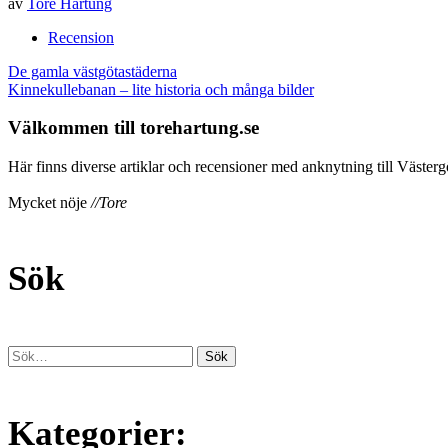
av
Tore Hartung
Recension
Inläggsnavigering
De gamla västgötastäderna
Kinnekullebanan – lite historia och många bilder
Välkommen till torehartung.se
Här finns diverse artiklar och recensioner med anknytning till Västergö
Mycket nöje
//Tore
Sök
Kategorier: