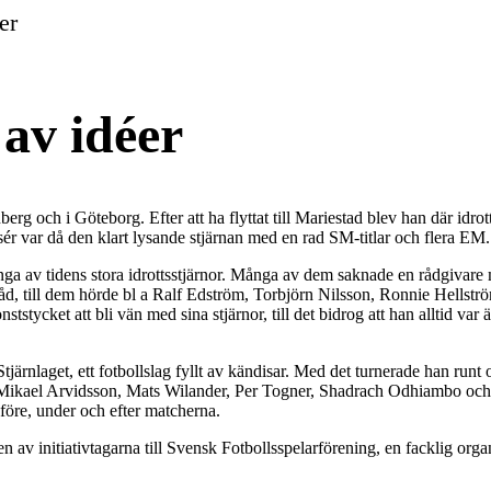
er
av idéer
berg och i Göteborg. Efter att ha flyttat till Mariestad blev han där 
ér var då den klart lysande stjärnan med en rad SM-titlar och flera EM.
av tidens stora idrottsstjärnor. Många av dem saknade en rådgivare me
åd, till dem hörde bl a Ralf Edström, Torbjörn Nilsson, Ronnie Hells
stycket att bli vän med sina stjärnor, till det bidrog att han alltid 
järnlaget, ett fotbollslag fyllt av kändisar. Med det turnerade han runt o
Mikael Arvidsson, Mats Wilander, Per Togner, Shadrach Odhiambo och hu
före, under och efter matcherna.
n av initiativtagarna till Svensk Fotbollsspelarförening, en facklig orga