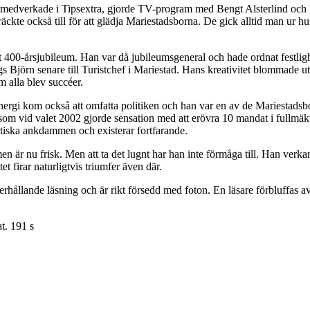
han medverkade i Tipsextra, gjorde TV-program med Bengt Alsterlind oc
kte också till för att glädja Mariestadsborna. De gick alltid man ur hu
t 400-årsjubileum. Han var då jubileumsgeneral och hade ordnat festligh
 Björn senare till Turistchef i Mariestad. Hans kreativitet blommade ut
 alla blev succéer.
nergi kom också att omfatta politiken och han var en av de Mariestadsbo
om vid valet 2002 gjorde sensation med att erövra 10 mandat i fullmäktig
litiska ankdammen och existerar fortfarande.
är nu frisk. Men att ta det lugnt har han inte förmåga till. Han verkar i
t firar naturligtvis triumfer även där.
hållande läsning och är rikt försedd med foton. En läsare förbluffas av
t. 191 s