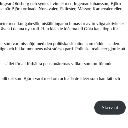
h Ingvar Oldsberg och syntes i vimlet med Ingemar Johansson, Björn
se när Björn ordnade Norsivaler, Eldfester, Mässor, Karnevaler eller
eter med kungabesök, utställningar och massor av trevliga aktiviteter
 även i denna nya roll. Han kläckte idéerna till Göta kanallopp för
r som var missnöjd med den politiska situation som rådde i staden.
e och bli kommunens näst största parti. Politiska realiteter gjorde att
 stället för att förbättra pensionärernas villkor som ordförande i
 allt det som Björn varit med om och alla de idéer som han fått och
Skriv ut