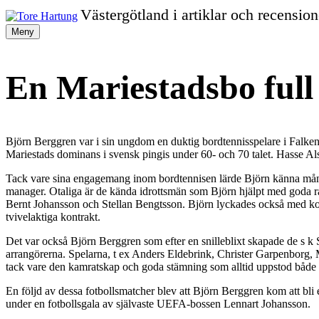
Gå
Västergötland i artiklar och recension
vidare
Tore
Meny
till
innehållet
Hartung
En Mariestadsbo full 
Björn Berggren var i sin ungdom en duktig bordtennisspelare i Falken
Mariestads dominans i svensk pingis under 60- och 70 talet. Hasse Als
Tack vare sina engagemang inom bordtennisen lärde Björn känna många 
manager. Otaliga är de kända idrottsmän som Björn hjälpt med goda r
Bernt Johansson och Stellan Bengtsson. Björn lyckades också med konst
tvivelaktiga kontrakt.
Det var också Björn Berggren som efter en snilleblixt skapade de s k St
arrangörerna. Spelarna, t ex Anders Eldebrink, Christer Garpenborg, 
tack vare den kamratskap och goda stämning som alltid uppstod både 
En följd av dessa fotbollsmatcher blev att Björn Berggren kom att bli e
under en fotbollsgala av självaste UEFA-bossen Lennart Johansson.