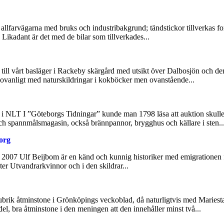
allfarvägarna med bruks och industribakgrund; tändstickor tillverkas fo
 Likadant är det med de bilar som tillverkades...
ll vårt basläger i Rackeby skärgård med utsikt över Dalbosjön och den 
är ovanligt med naturskildringar i kokböcker men ovanstående...
02 i NLT I ”Göteborgs Tidningar” kunde man 1798 läsa att auktion skulle
ch spannmålsmagasin, också brännpannor, brygghus och källare i sten...
org
007 Ulf Beijbom är en känd och kunnig historiker med emigrationen fr
er Utvandrarkvinnor och i den skildrar...
rubrik åtminstone i Grönköpings veckoblad, då naturligtvis med Maries
del, bra åtminstone i den meningen att den innehåller minst två...