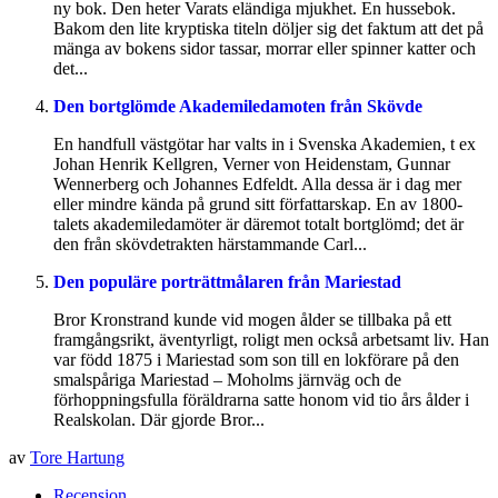
ny bok. Den heter Varats eländiga mjukhet. En hussebok.
Bakom den lite kryptiska titeln döljer sig det faktum att det på
mänga av bokens sidor tassar, morrar eller spinner katter och
det...
Den bortglömde Akademiledamoten från Skövde
En handfull västgötar har valts in i Svenska Akademien, t ex
Johan Henrik Kellgren, Verner von Heidenstam, Gunnar
Wennerberg och Johannes Edfeldt. Alla dessa är i dag mer
eller mindre kända på grund sitt författarskap. En av 1800-
talets akademiledamöter är däremot totalt bortglömd; det är
den från skövdetrakten härstammande Carl...
Den populäre porträttmålaren från Mariestad
Bror Kronstrand kunde vid mogen ålder se tillbaka på ett
framgångsrikt, äventyrligt, roligt men också arbetsamt liv. Han
var född 1875 i Mariestad som son till en lokförare på den
smalspåriga Mariestad – Moholms järnväg och de
förhoppningsfulla föräldrarna satte honom vid tio års ålder i
Realskolan. Där gjorde Bror...
av
Tore Hartung
Recension