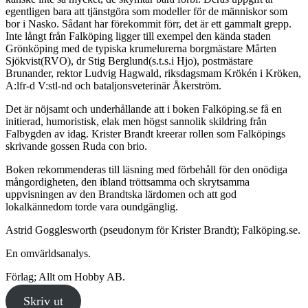
egentligen bara att tjänstgöra som modeller för de människor som
bor i Nasko. Sådant har förekommit förr, det är ett gammalt grepp.
Inte långt från Falköping ligger till exempel den kända staden
Grönköping med de typiska krumelurerna borgmästare Mårten
Sjökvist(RVO), dr Stig Berglund(s.t.s.i Hjo), postmästare
Brunander, rektor Ludvig Hagwald, riksdagsmam Krökén i Kröken,
A:lfr-d V:stl-nd och bataljonsveterinär Åkerström.
Det är nöjsamt och underhållande att i boken Falköping.se få en
initierad, humoristisk, elak men högst sannolik skildring från
Falbygden av idag. Krister Brandt kreerar rollen som Falköpings
skrivande gossen Ruda con brio.
Boken rekommenderas till läsning med förbehåll för den onödiga
mångordigheten, den ibland tröttsamma och skrytsamma
uppvisningen av den Brandtska lärdomen och att god
lokalkännedom torde vara oundgänglig.
Astrid Gogglesworth (pseudonym för Krister Brandt); Falköping.se.
En omvärldsanalys.
Förlag; Allt om Hobby AB.
Skriv ut