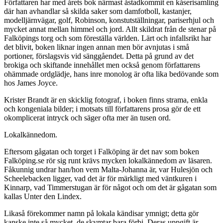
Författaren har med årets bok närmast åstadkommit en kåserisamling
där han avhandlar så skilda saker som damfotboll, kastanjer,
modelljärnvägar, golf, Robinson, konstutställningar, pariserhjul och
mycket annat mellan himmel och jord. Allt skildrat från de stenar på
Falköpings torg och som föreställa världen. Lärt och infallsrikt har
det blivit, boken liknar ingen annan men bör avnjutas i små
portioner, förslagsvis vid sänggåendet. Detta på grund av det
brokiga och skiftande innehållet men också genom författarens
ohämmade ordglädje, hans inre monolog är ofta lika bedövande som
hos James Joyce.
Krister Brandt är en skicklig fotograf, i boken finns strama, enkla
och kongeniala bilder; i motsats till författarens prosa gör de ett
okomplicerat intryck och säger ofta mer än tusen ord.
Lokalkännedom.
Eftersom gågatan och torget i Falköping är det nav som boken
Falköping.se rör sig runt krävs mycken lokalkännedom av läsaren.
Fåkunnig undrar han/hon vem Malta-Johanna är, var Hulesjön och
Scheelebacken ligger, vad det är för märkligt med väntkuren i
Kinnarp, vad Timmerstugan är för något och om det är gågatan som
kallas Unter den Lindex.
Likaså förekommer namn på lokala kändisar ymnigt; detta gör
kanske inte så mycket, de skymtar bara förbi. Deras uppgift är