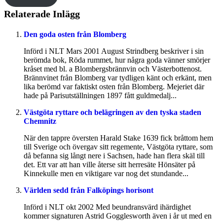
Relaterade Inlägg
Den goda osten från Blomberg
Införd i NLT Mars 2001 August Strindberg beskriver i sin
berömda bok, Röda rummet, hur några goda vänner smörjer
kråset med bl. a Blombergsbrännvin och Västerbottenost.
Brännvinet från Blomberg var tydligen känt och erkänt, men
lika berömd var faktiskt osten från Blomberg. Mejeriet där
hade på Parisutställningen 1897 fått guldmedalj...
Västgöta ryttare och belägringen av den tyska staden
Chemnitz
När den tappre översten Harald Stake 1639 fick bråttom hem
till Sverige och övergav sitt regemente, Västgöta ryttare, som
då befanna sig långt nere i Sachsen, hade han flera skäl till
det. Ett var att han ville återse sitt herresäte Hönsäter på
Kinnekulle men en viktigare var nog det stundande...
Världen sedd från Falköpings horisont
Införd i NLT okt 2002 Med beundransvärd ihärdighet
kommer signaturen Astrid Gogglesworth även i år ut med en