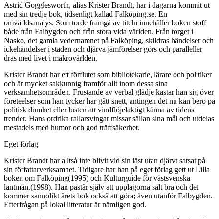
Astrid Gogglesworth, alias Krister Brandt, har i dagarna kommit ut
med sin tredje bok, tidsenligt kallad Falköping.se. En
omvärldsanalys. Som torde framgå av titeln innehåller boken stoff
både från Falbygden och från stora vida världen. Från torget i
Nasko, det gamla vedernamnet på Falköping, skildras händelser och
ickehändelser i staden och djärva jämförelser görs och paralleller
dras med livet i makrovärlden.
Krister Brandt har ett förflutet som bibliotekarie, lärare och politiker
och är mycket sakkunnig framför allt inom dessa sina
verksamhetsområden. Frustande av verbal glädje kastar han sig över
företeelser som han tycker har gått snett, antingen det nu kan bero på
politisk dumhet eller lusten att vindflöjelaktigt känna av tidens
trender. Hans ordrika rallarsvingar missar sällan sina mål och utdelas
mestadels med humor och god träffsäkerhet.
Eget förlag
Krister Brandt har alltså inte blivit vid sin läst utan djärvt satsat på
sin författarverksamhet. Tidigare har han på eget förlag gett ut Lilla
boken om Falköping(1995) och Kulturguide för västsvenska
lantmän.(1998). Han påstår själv att upplagorna sålt bra och det
kommer sannolikt årets bok också att göra; även utanför Falbygden.
Efterfrågan på lokal litteratur är nämligen god.