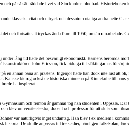
en och på så sätt räddade livet vid Stockholms blodbad. Historieboken k
ande klassiska citat och uttryck och dessutom otaliga andra hette Clas
alet och fortsatte att tryckas ända fram till 1950, om än omarbetade. Gen
.
lj under lång tid hade det besvärligt ekonomiskt. Barnens berömda mo
skonstruktören John Ericsson, fick bidraga till släktingarnas försörjni
å en annan bana än prästens. Ingenjör hade han dock inte lust att bli
. Kanske bidrog också de historiska minnena på Kinnekulle till hans yrk
 borde ha inspirerat.
ra Gymnasium och femton år gammal tog han studenten i Uppsala. Där tv
nd och blev universitetslektor, docent och professor för att sluta som r
Odhner var naturligtvis inget undantag. Han blev t ex medlem i kommiss
 historia. De skulle anpassas till tre stadier, nämligen folkskolan, lär