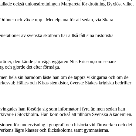
allade också unionsdrottningen Margareta för drottning Byxlös, vilket
 Odhner och växte upp i Medelplana för att sedan, via Skara
erationer av svenska skolbarn har alltså fått sina historiska
rbröder, den kände järnvägsbyggaren Nils Ericson,som senare
ng och gjorde det efter förmåga.
, men hela sin barndom läste han om de tappra vikingarna och om de
esval; Hälles och Kisas stenkistor, överste Stakes krigiska bedrifter
ingades han försörja sig som informator i fyra år, men sedan han
iksarkivarie i Stockholm. Han kom också att tillhöra Svenska Akademien.
ionen för undervisning i geografi och historia vid läroverken och det
overkens lägre klasser och flickskolorna samt gymnasierna.