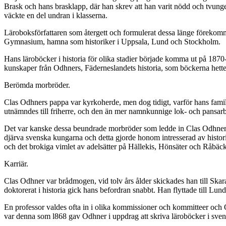
Brask och hans brasklapp, där han skrev att han varit nödd och tvung
väckte en del undran i klasserna.
Läroboksförfattaren som återgett och formulerat dessa länge förekomm
Gymnasium, hamna som historiker i Uppsala, Lund och Stockholm.
Hans läroböcker i historia för olika stadier började komma ut på 1870-t
kunskaper från Odhners, Fäderneslandets historia, som böckerna hette
Berömda morbröder.
Clas Odhners pappa var kyrkoherde, men dog tidigt, varför hans fami
utnämndes till friherre, och den än mer namnkunnige lok- och pansarbåt
Det var kanske dessa beundrade morbröder som ledde in Clas Odhner p
djärva svenska kungarna och detta gjorde honom intresserad av historia
och det brokiga vimlet av adelsätter på Hällekis, Hönsäter och Råbäck
Karriär.
Clas Odhner var brådmogen, vid tolv års ålder skickades han till Ska
doktorerat i historia gick hans befordran snabbt. Han flyttade till Lu
En professor valdes ofta in i olika kommissioner och kommitteer och 
var denna som l868 gav Odhner i uppdrag att skriva läroböcker i svensk