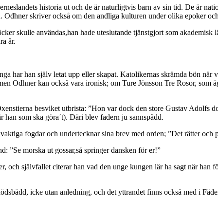
landets historia ut och de är naturligtvis barn av sin tid. De är nation
ga. Odhner skriver också om den andliga kulturen under olika epoker oc
 böcker skulle användas,han hade uteslutande tjänstgjort som akademisk l
a år.
ga har han själv letat upp eller skapat. Katolikernas skrämda bön när v
, men Odhner kan också vara ironisk; om Ture Jönsson Tre Rosor, som 
l Oxenstierna besviket utbrista: ”Hon var dock den store Gustav Adolfs 
är han som ska göra´t). Däri blev fadern ju sannspådd.
aktiga fogdar och undertecknar sina brev med orden; ”Det rätter och p
d: ”Se morska ut gossar,så springer dansken för er!”
er, och självfallet citerar han vad den unge kungen lär ha sagt när han 
ödsbädd, icke utan anledning, och det yttrandet finns också med i Fäder