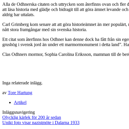
Alla de Odhnerska citaten och uttrycken som återfinns ovan och fler dä
att läsa historia med glädje och bidragit till att göra ämnet levande oc
aldrig har uttalats.
Carl Grimberg kom senare att att göra historieämnet än mer populärt, 
nått stora framgångar med sin svenska historia.
Ett citat som återfinns hos Odhner kan denne dock ha fått från sin eg
grushög i svensk jord än under ett marmormonument i detta land”. Hans
Clas Odhners mormor, Sophia Carolina Eriksson, mamman till de ber
Inga relaterade inlägg.
av
Tore Hartung
Artikel
Inläggsnavigering
Olycklig kärlek för 200 år sedan
Unikt foto visar nazistmöte i Dalarna 1933