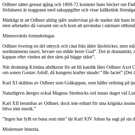
Odhner sätter genast igång och 1869-72 kommer hans böcker om Fädernes
författaren är noggrann med sakuppgifter och visar källkritisk förmå
Märkligt är att Odhner aldrig själv undervisat på de stadier där hans
men arbetades då varsamt om och kom att användas i närmare etthundr
Minnesvärda formuleringar.
Odhner övertog en del uttryck och citat från äldre läroböcker, men mån
nordmännens raseri, bevare oss milde herre Gud”. Det är dramatiskt
kappan efter vinden att den slets på bägge sidor”.
När drottning Kristina abdikerar för att bli katolik låter Odhner Axe
om sonen Gustav Adolf, då kungens krafter sinade:” Ille faciet” (Det 
Karl XI skildras av Odhner som Gråkappan, som håller ordning på tjuv
Naturligtvis återges också Magnus Stenbocks ord innan slaget vid Lun
Karl XII beundras av Odhner, dock inte enbart för sina krigiska insats
bliva min musik.”
”Ingen har fyllt en bana som min” lär Karl XIV Johan ha sagt på sin d
Modernare historia.