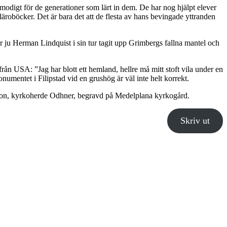
emodigt för de generationer som lärt in dem. De har nog hjälpt elever
 läroböcker. Det är bara det att de flesta av hans bevingade yttranden
r ju Herman Lindquist i sin tur tagit upp Grimbergs fallna mantel och
ån USA: ”Jag har blott ett hemland, hellre må mitt stoft vila under en
umentet i Filipstad vid en grushög är väl inte helt korrekt.
rson, kyrkoherde Odhner, begravd på Medelplana kyrkogård.
Skriv ut