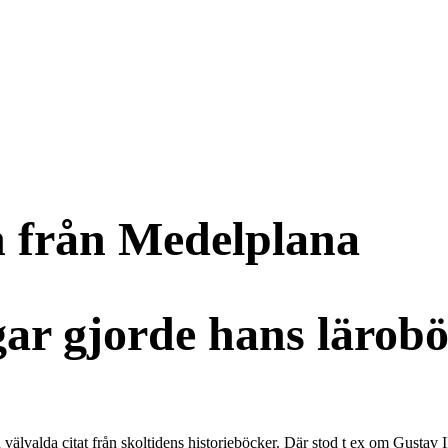
n från Medelplana
gar gjorde hans lärobö
älvalda citat från skoltidens historieböcker. Där stod t ex om Gustav II