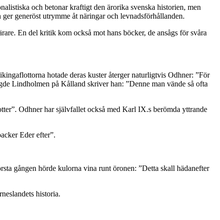
alistiska och betonar kraftigt den ärorika svenska historien, men
h ger generöst utrymme åt näringar och levnadsförhållanden.
ärare. En del kritik kom också mot hans böcker, de ansågs för svåra
ikingaflottorna hotade deras kuster återger naturligtvis Odhner: ”För
ägde Lindholmen på Kålland skriver han: ”Denne man vände så ofta
dotter”. Odhner har självfallet också med Karl IX.s berömda yttrande
acker Eder efter”.
första gången hörde kulorna vina runt öronen: ”Detta skall hädanefter
neslandets historia.