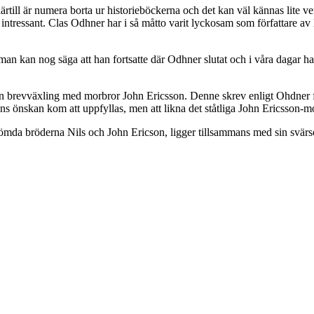
rtill är numera borta ur historieböckerna och det kan väl kännas lite v
h intressant. Clas Odhner har i så måtto varit lyckosam som författare av
man kan nog säga att han fortsatte där Odhner slutat och i våra dagar ha
en brevväxling med morbror John Ericsson. Denne skrev enligt Ohdner fr
 önskan kom att uppfyllas, men att likna det ståtliga John Ericsson-mon
ömda bröderna Nils och John Ericson, ligger tillsammans med sin svä