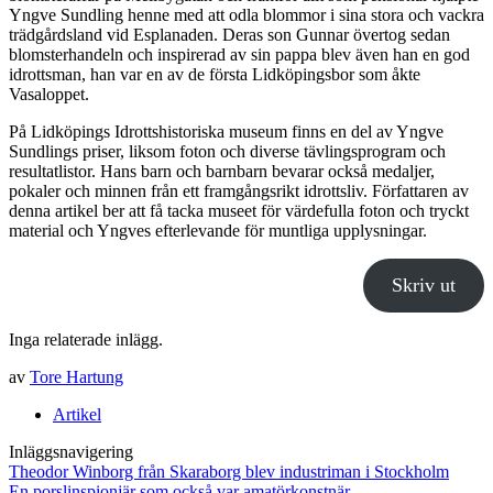
Yngve Sundling henne med att odla blommor i sina stora och vackra
trädgårdsland vid Esplanaden. Deras son Gunnar övertog sedan
blomsterhandeln och inspirerad av sin pappa blev även han en god
idrottsman, han var en av de första Lidköpingsbor som åkte
Vasaloppet.
På Lidköpings Idrottshistoriska museum finns en del av Yngve
Sundlings priser, liksom foton och diverse tävlingsprogram och
resultatlistor. Hans barn och barnbarn bevarar också medaljer,
pokaler och minnen från ett framgångsrikt idrottsliv. Författaren av
denna artikel ber att få tacka museet för värdefulla foton och tryckt
material och Yngves efterlevande för muntliga upplysningar.
Skriv ut
Inga relaterade inlägg.
av
Tore Hartung
Artikel
Inläggsnavigering
Theodor Winborg från Skaraborg blev industriman i Stockholm
En porslinspionjär som också var amatörkonstnär