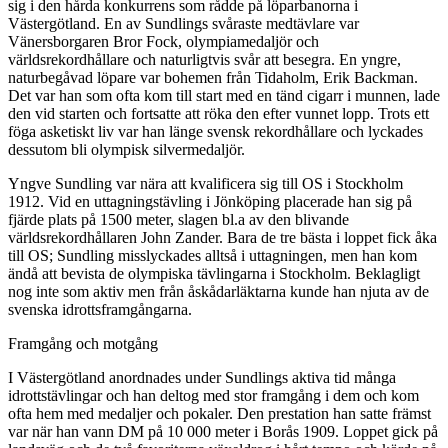
sig i den hårda konkurrens som rådde på löparbanorna i
Västergötland. En av Sundlings svåraste medtävlare var
Vänersborgaren Bror Fock, olympiamedaljör och
världsrekordhållare och naturligtvis svår att besegra. En yngre,
naturbegåvad löpare var bohemen från Tidaholm, Erik Backman.
Det var han som ofta kom till start med en tänd cigarr i munnen, lade
den vid starten och fortsatte att röka den efter vunnet lopp. Trots ett
föga asketiskt liv var han länge svensk rekordhållare och lyckades
dessutom bli olympisk silvermedaljör.
Yngve Sundling var nära att kvalificera sig till OS i Stockholm
1912. Vid en uttagningstävling i Jönköping placerade han sig på
fjärde plats på 1500 meter, slagen bl.a av den blivande
världsrekordhållaren John Zander. Bara de tre bästa i loppet fick åka
till OS; Sundling misslyckades alltså i uttagningen, men han kom
ändå att bevista de olympiska tävlingarna i Stockholm. Beklagligt
nog inte som aktiv men från åskådarläktarna kunde han njuta av de
svenska idrottsframgångarna.
Framgång och motgång
I Västergötland anordnades under Sundlings aktiva tid många
idrottstävlingar och han deltog med stor framgång i dem och kom
ofta hem med medaljer och pokaler. Den prestation han satte främst
var när han vann DM på 10 000 meter i Borås 1909. Loppet gick på