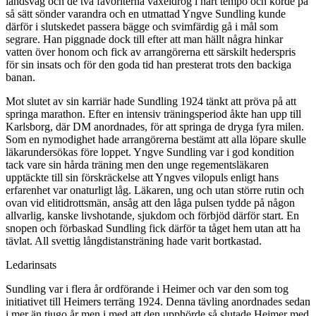
landsväg och de två favoriterna växeldrog i hårt tempo och körde på
så sätt sönder varandra och en utmattad Yngve Sundling kunde
därför i slutskedet passera bägge och svimfärdig gå i mål som
segrare. Han piggnade dock till efter att man hällt några hinkar
vatten över honom och fick av arrangörerna ett särskilt hederspris
för sin insats och för den goda tid han presterat trots den backiga
banan.
Mot slutet av sin karriär hade Sundling 1924 tänkt att pröva på att
springa marathon. Efter en intensiv träningsperiod åkte han upp till
Karlsborg, där DM anordnades, för att springa de dryga fyra milen.
Som en nymodighet hade arrangörerna bestämt att alla löpare skulle
läkarundersökas före loppet. Yngve Sundling var i god kondition
tack vare sin hårda träning men den unge regementsläkaren
upptäckte till sin förskräckelse att Yngves vilopuls enligt hans
erfarenhet var onaturligt låg. Läkaren, ung och utan större rutin och
ovan vid elitidrottsmän, ansåg att den låga pulsen tydde på någon
allvarlig, kanske livshotande, sjukdom och förbjöd därför start. En
snopen och förbaskad Sundling fick därför ta tåget hem utan att ha
tävlat. All svettig långdistansträning hade varit bortkastad.
Ledarinsats
Sundling var i flera år ordförande i Heimer och var den som tog
initiativet till Heimers terräng 1924. Denna tävling anordnades sedan
i mer än tjugo år men i med att den upphörde så slutade Heimer med