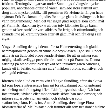
friidrott. Terrängtävlingar var under Sundlings tävlingsår mycket
populära, anordnades oftast på våren, samlade stora startfält och
drog alltid mycket publik. Till premiären för Heimerterrängen hade
stjärnan Erik Backman inbjudits för att ge glans åt tävlingen och han
vann programenligt. Men det var ingen glad segrare som kom i mål
på Framnäs. Backman tyckte att den tolv kilometer långa banan
genom tåskets surhålor varit alldeles för lerig och oframkomlig och
sparade inte på kraftuttrycken efter att gått i mål och fått drag i sin
cigarr.
Yngve Sundling deltog i denna första Heimerterräng och gladde
hemmapubliken genom att vinna oldboysklassen i god stil. Under
några år på tjugotalet propagerade Heimer för att så många som
möjligt skulle avlägga prov för idrottsmärket på Framnäs. Denna
satsning på breddidrott blev lyckad och initiativtagaren Sundling
kunde ett år belåtet konstatera att 24 märken i brons, ett i silver och
två i guld erövrats.
Idrotten hade alltid en varm vän i Yngve Sundling, efter sin aktiva
tid som löpare intresserade han sig för skidåkning och orientering
och deltog med framgång i flera Lidköpingsmästerskap. När han
inte tränade, tävlade eller motionerade skötte han med omsorg och
intresse sitt arbete vid järnvägen och slutade där som
stationsinspektor. Hans fru, Anna Sundling, drev länge Flora
blomsteraffär på Mellbygatan och framför allt som pensionär hjälpte