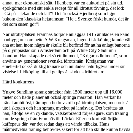
annat, mer ekonomiskt sätt. Hjertberg var en auktoritet på sin tid,
epokgörande med sitt enkla recept för all idrottsutövning, det löd:
”Gå på – lekande och lätt”! Det är också Hjertberg som ligger
bakom den klassiska hejaramsan: ”Heja Sverige friskt humör, det är
det som susen gör”!
När idrottsplatsen Framnäs började anläggas 1915 anlitades en känd
banbyggare som hette A W Kreigsman, ingen i Lidköping kunde väl
ana att han inom några år skulle bli berömd för att ha anlagt banorna
på olympiastadion i Amsterdam och på White City Stadium i
London. Han skapade också ett liniment, ”Krigarns liniment”, som
använts av generationer svenska idrottsmän. Kreigsman var
emellertid också duktig tränare och anlitades naturligtvis under sin
vistelse i Lidköping till att ge tips åt stadens friidrottare.
Hård konkurrens
Yngve Sundling sprang sträckor från 1500 meter upp till 16.000
meter och hade planer att också springa maraton. Han verkar ha
tränat ambitiöst, träningen bedrevs ofta på idrottsplatsen, men också
ute i skogen och han sprang mycket på landsväg. Det berättas att
han, åtföljd av en cyklande, vätskeförsedd följeslagare, som träning
kunde springa från Framnäs till Läckö. Efter en kort välförtjänt
kaffepaus där, var det sedan dags att vända tillbaka. Hans
målmedvetna träning behövdes säkert för att han skulle kunna hävda