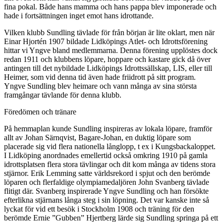
fina pokal. Både hans mamma och hans pappa blev imponerade och
hade i fortsättningen inget emot hans idrottande.
Vilken klubb Sundling tävlade för från början är lite oklart, men när
Einar Hjortén 1907 bildade Lidköpings Atlet- och Idrottsförening
hittar vi Yngve bland medlemmarna. Denna förening upplöstes dock
redan 1911 och klubbens löpare, hoppare och kastare gick då över
antingen till det nybildade Lidköpings Idrottssällskap, LIS, eller till
Heimer, som vid denna tid även hade friidrott på sitt program.
Yngve Sundling blev heimare och vann många av sina största
framgångar tävlande för denna klubb.
Föredömen och tränare
På hemmaplan kunde Sundling inspireras av lokala löpare, framför
allt av Johan Särnqvist, Bagare-Johan, en duktig löpare som
placerade sig vid flera nationella långlopp, t ex i Kungsbackaloppet.
I Lidköping anordnades emellertid också omkring 1910 på gamla
idrottsplatsen flera stora tävlingar och dit kom många av tidens stora
stjärnor. Erik Lemming satte världsrekord i spjut och den berömde
löparen och flerfaldige olympiamedaljören John Svanberg tävlade
flitigt där. Svanberg inspirerade Yngve Sundling och han försökte
efterlikna stjärnans långa steg i sin löpning. Det var kanske inte så
lyckat för vid ett besök i Stockholm 1908 och träning för den
berömde Ernie ”Gubben” Hjertberg lärde sig Sundling springa på ett