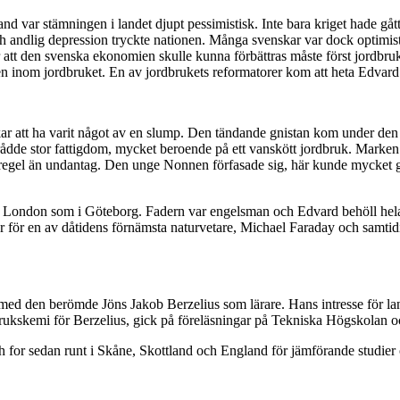
d var stämningen i landet djupt pessimistisk. Inte bara kriget hade gått 
ch andlig depression tryckte nationen. Många svenskar var dock optimist
 att den svenska ekonomien skulle kunna förbättras måste först jordbr
ngen inom jordbruket. En av jordbrukets reformatorer kom att heta Edva
rkar att ha varit något av en slump. Den tändande gnistan kom under den
dde stor fattigdom, mycket beroende på ett vanskött jordbruk. Marken 
regel än undantag. Den unge Nonnen förfasade sig, här kunde mycket g
London som i Göteborg. Fadern var engelsman och Edvard behöll hela li
för en av dåtidens förnämsta naturvetare, Michael Faraday och samtidigt
med den berömde Jöns Jakob Berzelius som lärare. Hans intresse för lant
ukskemi för Berzelius, gick på föreläsningar på Tekniska Högskolan och 
 och for sedan runt i Skåne, Skottland och England för jämförande studie