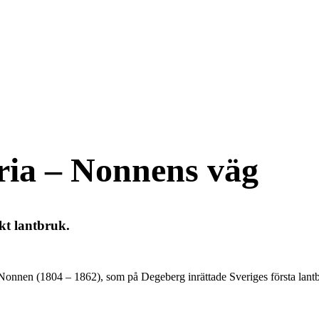
ia – Nonnens väg
t lantbruk.
onnen (1804 – 1862), som på Degeberg inrättade Sveriges första lantbr