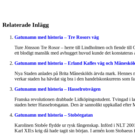
Relaterade Inlägg
Gatunamn med historia – Tre Rosors väg
Ture Jönsson Tre Rosor – herre till Lindholmen och fiende till
ett blodigt manslik med avhugget huvud kunde det konstateras a
Gatunamn med historia – Erland Kafles väg och Månesköl
Nya Staden anlades på Brita Måneskölds ärvda mark. Hennes man
verkar staden ha hävdat sig bra i den handelskonkurrens som fa
Gatunamn med historia – Hasselrotsvägen
Franska revolutionen drabbade Lidköpingsstudent. Tvingad i land
staden heter Hasselrotsgatan. Den är sannolikt uppkallad efter 
Gatunamn med historia – Stobéegatan
Karolinen Stobée flydde ur rysk fångenskap. Införd i NLT 2001 L
Karl XII:s krig då hade tagit sin början. I armén kom Stobaeus f