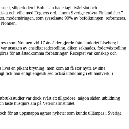
snett, sillperioden i Bohuslän hade tagit tvärt slut och
iska och ville med Tegnérs ord, ”inom Sverige erövra Finland åter.”
uket, modernäringen, som sysselsatte 90% av befolkningen, reformeras.
rd Nonnen.
 resa som Nonnen vid 17 års ålder gjorde från landeriet Liseberg i
var utsugen av ensidigt sädesodling, diken saknades, foderväxtodling
öras för att åstadkomma förbättringar. Receptet var kunskap och
vet en pikant brytning, men kom att få stor nytta av sina
 fick han enligt engelsk sed också utbildning i ett hantverk, i
bruksstudier var dock svårt att tillgodose, någon sådan utbildning
läste husdjurslära på Veterinärinstitutet.
r och för att uppsnappa agrara nyheter som kunde tillämpas i Sverige.