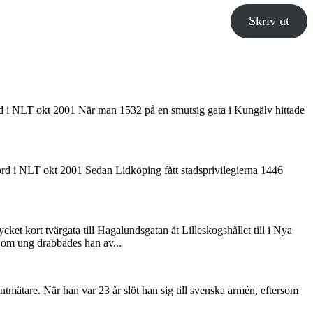
Skriv ut
förd i NLT okt 2001 När man 1532 på en smutsig gata i Kungälv hittade
örd i NLT okt 2001 Sedan Lidköping fått stadsprivilegierna 1446
et kort tvärgata till Hagalundsgatan åt Lilleskogshållet till i Nya
 Som ung drabbades han av...
tmätare. När han var 23 år slöt han sig till svenska armén, eftersom