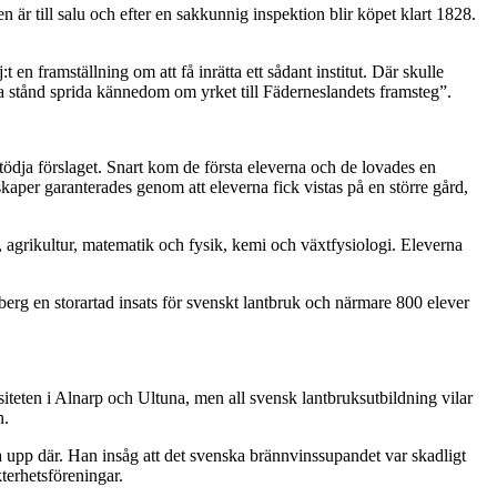
 är till salu och efter en sakkunnig inspektion blir köpet klart 1828.
 en framställning om att få inrätta ett sådant institut. Där skulle
 alla stånd sprida kännedom om yrket till Fäderneslandets framsteg”.
ödja förslaget. Snart kom de första eleverna och de lovades en
aper garanterades genom att eleverna fick vistas på en större gård,
, agrikultur, matematik och fysik, kemi och växtfysiologi. Eleverna
berg en storartad insats för svenskt lantbruk och närmare 800 elever
eten i Alnarp och Ultuna, men all svensk lantbruksutbildning vilar
n.
a upp där. Han insåg att det svenska brännvinssupandet var skadligt
terhetsföreningar.