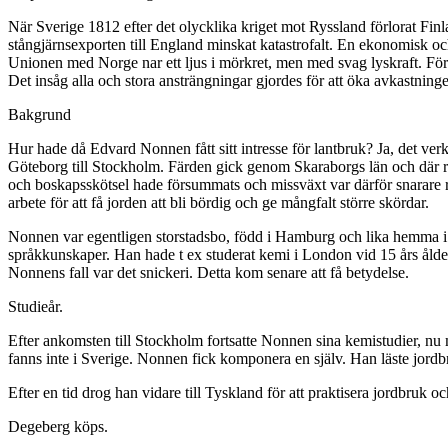
När Sverige 1812 efter det olycklika kriget mot Ryssland förlorat Finlan
stångjärnsexporten till England minskat katastrofalt. En ekonomisk o
Unionen med Norge nar ett ljus i mörkret, men med svag lyskraft. För
Det insåg alla och stora ansträngningar gjordes för att öka avkastni
Bakgrund
Hur hade då Edvard Nonnen fått sitt intresse för lantbruk? Ja, det ve
Göteborg till Stockholm. Färden gick genom Skaraborgs län och där rå
och boskapsskötsel hade försummats och missväxt var därför snarare 
arbete för att få jorden att bli bördig och ge mångfalt större skördar.
Nonnen var egentligen storstadsbo, född i Hamburg och lika hemma i 
språkkunskaper. Han hade t ex studerat kemi i London vid 15 års ålder 
Nonnens fall var det snickeri. Detta kom senare att få betydelse.
Studieår.
Efter ankomsten till Stockholm fortsatte Nonnen sina kemistudier, nu 
fanns inte i Sverige. Nonnen fick komponera en själv. Han läste jordbr
Efter en tid drog han vidare till Tyskland för att praktisera jordbruk
Degeberg köps.