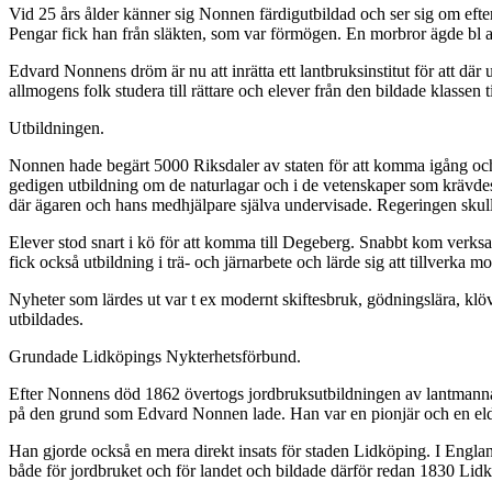
Vid 25 års ålder känner sig Nonnen färdigutbildad och ser sig om efter
Pengar fick han från släkten, som var förmögen. En morbror ägde bl a
Edvard Nonnens dröm är nu att inrätta ett lantbruksinstitut för att där u
allmogens folk studera till rättare och elever från den bildade klassen 
Utbildningen.
Nonnen hade begärt 5000 Riksdaler av staten för att komma igång och d
gedigen utbildning om de naturlagar och i de vetenskaper som krävdes 
där ägaren och hans medhjälpare själva undervisade. Regeringen skulle 
Elever stod snart i kö för att komma till Degeberg. Snabbt kom verksa
fick också utbildning i trä- och järnarbete och lärde sig att tillverk
Nyheter som lärdes ut var t ex modernt skiftesbruk, gödningslära, klö
utbildades.
Grundade Lidköpings Nykterhetsförbund.
Efter Nonnens död 1862 övertogs jordbruksutbildningen av lantmannas
på den grund som Edvard Nonnen lade. Han var en pionjär och en eldsj
Han gjorde också en mera direkt insats för staden Lidköping. I Englan
både för jordbruket och för landet och bildade därför redan 1830 Lidk