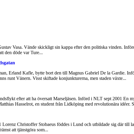
 Gustav Vasa. Vände skickligt sin kappa efter den politiska vinden. In
tt den döde var Ture...
dsgatan
, Erland Kafle, bytte bort den till Magnus Gabriel De la Gardie. Inf
nns runt Vänern. Visst skiftade konjunkturerna, men staden växte...
sflykt efter att ha översatt Marseljäsen. Införd i NLT sept 2001 En myck
Matthias Hasselrot, en student från Lidköping med revolutionära idéer.
orenz Christoffer Stobaeus föddes i Lund och utbildade sig där till lan
rämst att tjänstgöra som...