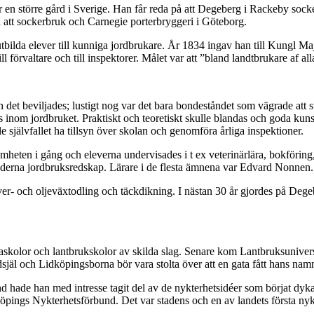
 en större gård i Sverige. Han får reda på att Degeberg i Rackeby socken
 att sockerbruk och Carnegie porterbryggeri i Göteborg.
tbilda elever till kunniga jordbrukare. År 1834 ingav han till Kungl Maj:t
till förvaltare och till inspektorer. Målet var att ”bland landtbrukare af
et beviljades; lustigt nog var det bara bondeståndet som vägrade att st
inom jordbruket. Praktiskt och teoretiskt skulle blandas och goda kunsk
självfallet ha tillsyn över skolan och genomföra årliga inspektioner.
mheten i gång och eleverna undervisades i t ex veterinärlära, bokföring
a moderna jordbruksredskap. Lärare i de flesta ämnena var Edvard Nonnen.
ver- och oljeväxtodling och täckdikning. I nästan 30 år gjordes på Dege
kolor och lantbrukskolor av skilda slag. Senare kom Lantbruksuniversit
äl och Lidköpingsborna bör vara stolta över att en gata fått hans nam
d hade han med intresse tagit del av de nykterhetsidéer som börjat dyk
öpings Nykterhetsförbund. Det var stadens och en av landets första nyk