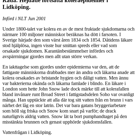
Råda. Hejdade fortsatta koleraepidemier i
Lidköping.
Införd i NLT Jun 2001
Under 1800-talet var kolera en av de mest fruktade sjukdomarna och
närmare 100 miljoner människor beräknas ha dött i farsoten. I
Sverige härjade den som värst åren 1834 och 1854. Dåtidens läkare
stod hjälplösa, ingen visste hur smittan spreds eller vad som
orsakade sjukdomen. Karantänbestämmelser infördes och
avspärrningar gjordes men allt utan större verkan.
En iakttagelse som gjordes under epidemierna var den, att de
fattigaste människorna drabbades mer än andra och läkarna anade att
kolera orsakades av bristande hygien och dåligt vatten. Men ännu
var bakterierna okända och läkarna famlade i blindo. En läkare i
London som hette John Snow lade dock märke till att kolerafallen
bland invånare runt Broad Street i fattigstadsdelen Soho var ovanligt
många. Han upptäckte att alla där tog sitt vatten från en brunn i vars
närhet det låg en stor latrin. Det var bara gatans bryggeriarbetare
som höll sig friska och Snow kom snart på varför; de drack
naturligtvis aldrig vatten. Snow lät ta bort pumphandtaget på den
misstänkta brunnen och genast upphörde sjukdomsfallen.
Vattenfrågan i Lidköping.