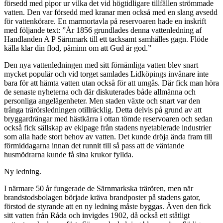
försedd med pipor ur vilka det vid högtidligare tillfällen strömmade
vatten. Den var försedd med kranar men också med en slang avsedd
för vattenkörare. En marmortavla på reservoaren hade en inskrift
med följande text: ”År 1856 grundlades denna vattenledning af
Handlanden A P Särnmark till ett tacksamt samhälles gagn. Flöde
källa klar din flod, påminn om att Gud är god.”
Den nya vattenledningen med sitt förnämliga vatten blev snart
mycket populär och vid torget samlades Lidköpings invånare inte
bara för att hämta vatten utan också för att umgås. Där fick man höra
de senaste nyheterna och där diskuterades både allmänna och
personliga angelägenheter. Men staden växte och snart var den
trånga trärörsledningen otillräcklig. Detta delvis på grund av att
bryggardrängar med hästkärra i ottan tömde reservoaren och sedan
också fick sällskap av ekipage från stadens nyetablerade industrier
som alla hade stort behov av vatten. Det kunde dröja ända fram till
förmiddagarna innan det runnit till så pass att de väntande
husmödrarna kunde få sina krukor fyllda.
Ny ledning.
I närmare 50 år fungerade de Särnmarkska trärören, men när
brandstodsbolagen började kräva brandposter på stadens gator,
förstod de styrande att en ny ledning måste byggas. Även den fick
sitt vatten från Råda och invigdes 1902, då också ett ståtligt