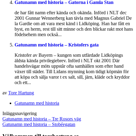
Gatunamn med historia – Gatorna i Gamla Stan
de har fått namn efter kända och okända. Införd i NLT dec
2001 Gunnar Wennerberg kan tävla med Magnus Gabriel De
la Gardie om att vara mest känd i Lidköping. Han har fått en
byst, en herm, rest till sitt minne och den blickar rakt mot hans
födelsehem men också...
Gatunamn med historia – Kristofers gata
Kristofer av Bayern – kungen som utfärdade Lidköpings
äldsta kända privilegiebrev. Införd i NLT okt 2001 Där
handelsvägar möts uppstår ofta samhällen som efter hand
växer till städer. Till Lidans mynning kom tidigt köpmän för
att köpa och sälja varor t ex salt, sill, järn, kläde och kryddor
och ett...
av
Tore Hartung
Gatunamn med historia
Inläggsnavigering
Gatunamn med historia – Tre Rosors väg
Gatunamn med historia – Stobéegatan