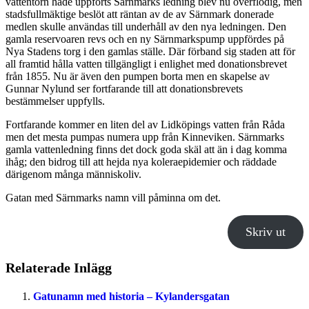
vattentorn hade uppförts Särnmarks ledning blev nu överflödig, men
stadsfullmäktige beslöt att räntan av de av Särnmark donerade
medlen skulle användas till underhåll av den nya ledningen. Den
gamla reservoaren revs och en ny Särnmarkspump uppfördes på
Nya Stadens torg i den gamlas ställe. Där förband sig staden att för
all framtid hålla vatten tillgängligt i enlighet med donationsbrevet
från 1855. Nu är även den pumpen borta men en skapelse av
Gunnar Nylund ser fortfarande till att donationsbrevets
bestämmelser uppfylls.
Fortfarande kommer en liten del av Lidköpings vatten från Råda
men det mesta pumpas numera upp från Kinneviken. Särnmarks
gamla vattenledning finns det dock goda skäl att än i dag komma
ihåg; den bidrog till att hejda nya koleraepidemier och räddade
därigenom många människoliv.
Gatan med Särnmarks namn vill påminna om det.
Skriv ut
Relaterade Inlägg
Gatunamn med historia – Kylandersgatan