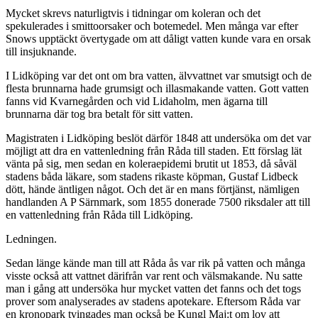
Mycket skrevs naturligtvis i tidningar om koleran och det
spekulerades i smittoorsaker och botemedel. Men många var efter
Snows upptäckt övertygade om att dåligt vatten kunde vara en orsak
till insjuknande.
I Lidköping var det ont om bra vatten, älvvattnet var smutsigt och de
flesta brunnarna hade grumsigt och illasmakande vatten. Gott vatten
fanns vid Kvarnegården och vid Lidaholm, men ägarna till
brunnarna där tog bra betalt för sitt vatten.
Magistraten i Lidköping beslöt därför 1848 att undersöka om det var
möjligt att dra en vattenledning från Råda till staden. Ett förslag lät
vänta på sig, men sedan en koleraepidemi brutit ut 1853, då såväl
stadens båda läkare, som stadens rikaste köpman, Gustaf Lidbeck
dött, hände äntligen något. Och det är en mans förtjänst, nämligen
handlanden A P Särnmark, som 1855 donerade 7500 riksdaler att till
en vattenledning från Råda till Lidköping.
Ledningen.
Sedan länge kände man till att Råda ås var rik på vatten och många
visste också att vattnet därifrån var rent och välsmakande. Nu satte
man i gång att undersöka hur mycket vatten det fanns och det togs
prover som analyserades av stadens apotekare. Eftersom Råda var
en kronopark tvingades man också be Kungl Maj:t om lov att