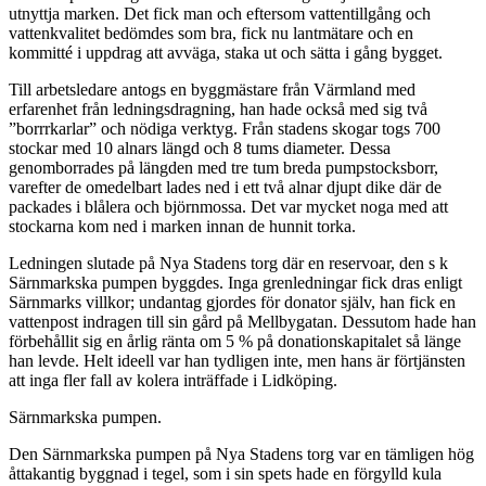
utnyttja marken. Det fick man och eftersom vattentillgång och
vattenkvalitet bedömdes som bra, fick nu lantmätare och en
kommitté i uppdrag att avväga, staka ut och sätta i gång bygget.
Till arbetsledare antogs en byggmästare från Värmland med
erfarenhet från ledningsdragning, han hade också med sig två
”borrrkarlar” och nödiga verktyg. Från stadens skogar togs 700
stockar med 10 alnars längd och 8 tums diameter. Dessa
genomborrades på längden med tre tum breda pumpstocksborr,
varefter de omedelbart lades ned i ett två alnar djupt dike där de
packades i blålera och björnmossa. Det var mycket noga med att
stockarna kom ned i marken innan de hunnit torka.
Ledningen slutade på Nya Stadens torg där en reservoar, den s k
Särnmarkska pumpen byggdes. Inga grenledningar fick dras enligt
Särnmarks villkor; undantag gjordes för donator själv, han fick en
vattenpost indragen till sin gård på Mellbygatan. Dessutom hade han
förbehållit sig en årlig ränta om 5 % på donationskapitalet så länge
han levde. Helt ideell var han tydligen inte, men hans är förtjänsten
att inga fler fall av kolera inträffade i Lidköping.
Särnmarkska pumpen.
Den Särnmarkska pumpen på Nya Stadens torg var en tämligen hög
åttakantig byggnad i tegel, som i sin spets hade en förgylld kula