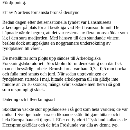
Fördjupning:
Ett av Nordens förnämsta bronsåldersfynd
Redan dagen efter det sensationella fyndet var Länsmuseets
arkeologer på plats för att besiktiga vad Bert Ivarsson funnit. De
häpnade när de begrep, att det var resterna av flera bronssköldar som
låg i den sura madjorden. Med hänsyn till den stundande vintern
beslöts dock att uppskjuta en noggrannare undersökning av
fyndplatsen till våren.
De metallbitar som plöjts upp sändes till Arkeologiska
Forskningslaboratoriet i Stockholm för undersökning och där fick
man ett besvärligt arbete. Bronsbitarna var bara 0,3 – 0,5 mm tjocka
och fulla med smuts och jord. När sedan utgrävningen av
fyndplatsen startade i maj, hittade arkelogerna till sin glädje inte
mindre än ca 16 sköldar; många svårt skadade men flera i så gott
som ursprungligt skick.
Datering och tillverkningsort
Sköldarna väckte stor uppståndelse i så gott som hela världen; de var
unika. I Sverige hade bara en liknande sköld tidigare hittats och i
hela Europa bara ett tjugotal. Efter en fyndort i Tyskland kallades de
Herzsprungsköldar och de från Fröslunda var alla av denna typ.