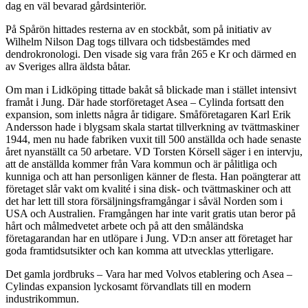
dag en väl bevarad gårdsinteriör.
På Spårön hittades resterna av en stockbåt, som på initiativ av
Wilhelm Nilson Dag togs tillvara och tidsbestämdes med
dendrokronologi. Den visade sig vara från 265 e Kr och därmed en
av Sveriges allra äldsta båtar.
Om man i Lidköping tittade bakåt så blickade man i stället intensivt
framåt i Jung. Där hade storföretaget Asea – Cylinda fortsatt den
expansion, som inletts några år tidigare. Småföretagaren Karl Erik
Andersson hade i blygsam skala startat tillverkning av tvättmaskiner
1944, men nu hade fabriken vuxit till 500 anställda och hade senaste
året nyanställt ca 50 arbetare. VD Torsten Körsell säger i en intervju,
att de anställda kommer från Vara kommun och är pålitliga och
kunniga och att han personligen känner de flesta. Han poängterar att
företaget slår vakt om kvalité i sina disk- och tvättmaskiner och att
det har lett till stora försäljningsframgångar i såväl Norden som i
USA och Australien. Framgången har inte varit gratis utan beror på
hårt och målmedvetet arbete och på att den småländska
företagarandan har en utlöpare i Jung. VD:n anser att företaget har
goda framtidsutsikter och kan komma att utvecklas ytterligare.
Det gamla jordbruks – Vara har med Volvos etablering och Asea –
Cylindas expansion lyckosamt förvandlats till en modern
industrikommun.