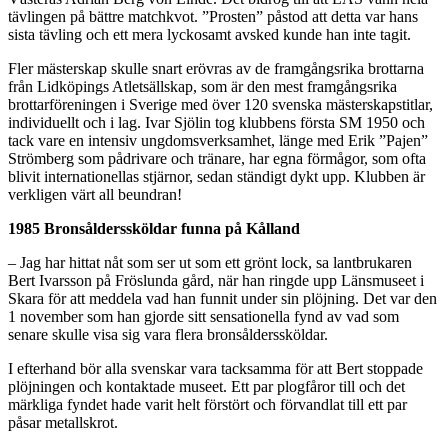
tävlingen på bättre matchkvot. ”Prosten” påstod att detta var hans
sista tävling och ett mera lyckosamt avsked kunde han inte tagit.
Fler mästerskap skulle snart erövras av de framgångsrika brottarna
från Lidköpings Atletsällskap, som är den mest framgångsrika
brottarföreningen i Sverige med över 120 svenska mästerskapstitlar,
individuellt och i lag. Ivar Sjölin tog klubbens första SM 1950 och
tack vare en intensiv ungdomsverksamhet, länge med Erik ”Pajen”
Strömberg som pådrivare och tränare, har egna förmågor, som ofta
blivit internationellas stjärnor, sedan ständigt dykt upp. Klubben är
verkligen värt all beundran!
1985 Bronsålderssköldar funna på Kålland
– Jag har hittat nåt som ser ut som ett grönt lock, sa lantbrukaren
Bert Ivarsson på Fröslunda gård, när han ringde upp Länsmuseet i
Skara för att meddela vad han funnit under sin plöjning. Det var den
1 november som han gjorde sitt sensationella fynd av vad som
senare skulle visa sig vara flera bronsålderssköldar.
I efterhand bör alla svenskar vara tacksamma för att Bert stoppade
plöjningen och kontaktade museet. Ett par plogfåror till och det
märkliga fyndet hade varit helt förstört och förvandlat till ett par
påsar metallskrot.