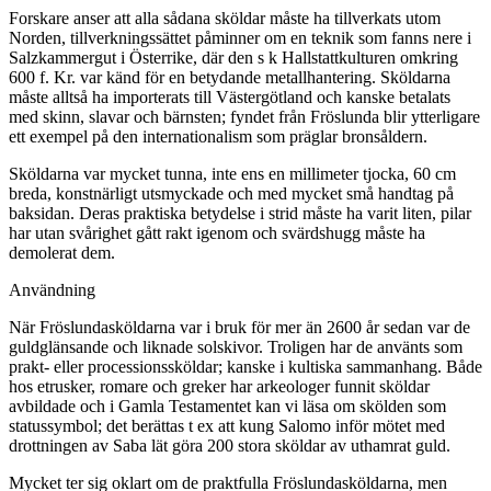
Forskare anser att alla sådana sköldar måste ha tillverkats utom
Norden, tillverkningssättet påminner om en teknik som fanns nere i
Salzkammergut i Österrike, där den s k Hallstattkulturen omkring
600 f. Kr. var känd för en betydande metallhantering. Sköldarna
måste alltså ha importerats till Västergötland och kanske betalats
med skinn, slavar och bärnsten; fyndet från Fröslunda blir ytterligare
ett exempel på den internationalism som präglar bronsåldern.
Sköldarna var mycket tunna, inte ens en millimeter tjocka, 60 cm
breda, konstnärligt utsmyckade och med mycket små handtag på
baksidan. Deras praktiska betydelse i strid måste ha varit liten, pilar
har utan svårighet gått rakt igenom och svärdshugg måste ha
demolerat dem.
Användning
När Fröslundasköldarna var i bruk för mer än 2600 år sedan var de
guldglänsande och liknade solskivor. Troligen har de använts som
prakt- eller processionssköldar; kanske i kultiska sammanhang. Både
hos etrusker, romare och greker har arkeologer funnit sköldar
avbildade och i Gamla Testamentet kan vi läsa om skölden som
statussymbol; det berättas t ex att kung Salomo inför mötet med
drottningen av Saba lät göra 200 stora sköldar av uthamrat guld.
Mycket ter sig oklart om de praktfulla Fröslundasköldarna, men