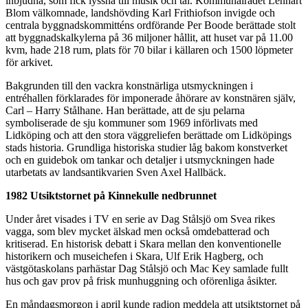
inbjudna, som fick lyssna till musik och tal. Kommunalrådet Lennart
Blom välkomnade, landshövding Karl Frithiofson invigde och
centrala byggnadskommitténs ordförande Per Boode berättade stolt
att byggnadskalkylerna på 36 miljoner hållit, att huset var på 11.00
kvm, hade 218 rum, plats för 70 bilar i källaren och 1500 löpmeter
för arkivet.
Bakgrunden till den vackra konstnärliga utsmyckningen i
entréhallen förklarades för imponerade åhörare av konstnären själv,
Carl – Harry Stålhane. Han berättade, att de sju pelarna
symboliserade de sju kommuner som 1969 införlivats med
Lidköping och att den stora väggreliefen berättade om Lidköpings
stads historia. Grundliga historiska studier låg bakom konstverket
och en guidebok om tankar och detaljer i utsmyckningen hade
utarbetats av landsantikvarien Sven Axel Hallbäck.
1982 Utsiktstornet på Kinnekulle nedbrunnet
Under året visades i TV en serie av Dag Stålsjö om Svea rikes
vagga, som blev mycket älskad men också omdebatterad och
kritiserad. En historisk debatt i Skara mellan den konventionelle
historikern och museichefen i Skara, Ulf Erik Hagberg, och
västgötaskolans parhästar Dag Stålsjö och Mac Key samlade fullt
hus och gav prov på frisk munhuggning och oförenliga åsikter.
En måndagsmorgon i april kunde radion meddela att utsiktstornet på