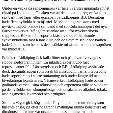
Under en vecka på sensommaren var hela Sveriges uppmärksamhet
riktad på Lidköping. Orsaken var att det inom en dryg vecka fötts
sex barn med läpp- eller gomspalt på Lidköpings BB. Dessutom
hade flera nyfödda barn hjärtfel. Missbildningarna sattes med
nyväckt miljötänkande i samband med sopförbränningen i det nya
fjärrvärmeverket. Många misstänkte att alltför mycket dioxin
släpptes ut. Röken från soporna blåste vid de förhärskande
sydvästvindarna mot Kinnekulle och de flesta missbildade barnen
hade Götene som hemort; detta stärkte misstankarna om att sopröken
var miljöfarlig.
Politiker i Lidköping fick kalla fötter och på allvar övervägdes att
stoppa sopförbränningen. En inkallad expertgrupp med
representanter från Länsstyrelsen och BB i Lidköping avfärdade
dock dioxinutsläppen som orsak till missbildningarna. I Göteborg
hade sopor bränts i större omfattning och under längre tid utan att
biverkningar konstaterats. Värmeverket i Lidköping hade också
godkända värden i sina rökutsläpp och experterna ville se skadorna
på de nyfödda som slumpmässiga och orsakade av alkohol, tobak,
lösningsmedel, läkemedel och ärftlighet.
Stridens vågor gick höga under lång tid, men den utredning som
tillsattes ansåg sig efter noggranna mätningar kunna konstatera att
dioxinutsläppen inte var orsaken till missbildningarna och