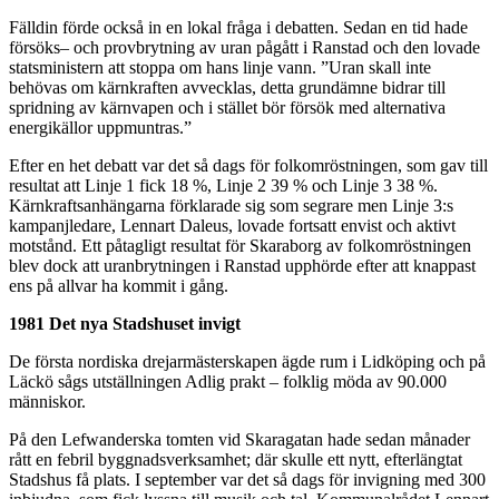
Fälldin förde också in en lokal fråga i debatten. Sedan en tid hade
försöks– och provbrytning av uran pågått i Ranstad och den lovade
statsministern att stoppa om hans linje vann. ”Uran skall inte
behövas om kärnkraften avvecklas, detta grundämne bidrar till
spridning av kärnvapen och i stället bör försök med alternativa
energikällor uppmuntras.”
Efter en het debatt var det så dags för folkomröstningen, som gav till
resultat att Linje 1 fick 18 %, Linje 2 39 % och Linje 3 38 %.
Kärnkraftsanhängarna förklarade sig som segrare men Linje 3:s
kampanjledare, Lennart Daleus, lovade fortsatt envist och aktivt
motstånd. Ett påtagligt resultat för Skaraborg av folkomröstningen
blev dock att uranbrytningen i Ranstad upphörde efter att knappast
ens på allvar ha kommit i gång.
1981 Det nya Stadshuset invigt
De första nordiska drejarmästerskapen ägde rum i Lidköping och på
Läckö sågs utställningen Adlig prakt – folklig möda av 90.000
människor.
På den Lefwanderska tomten vid Skaragatan hade sedan månader
rått en febril byggnadsverksamhet; där skulle ett nytt, efterlängtat
Stadshus få plats. I september var det så dags för invigning med 300