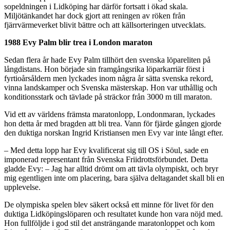
sopeldningen i Lidköping har därför fortsatt i ökad skala.
Miljötänkandet har dock gjort att reningen av röken från
fjärrvärmeverket blivit bättre och att källsorteringen utvecklats.
1988 Evy Palm blir trea i London maraton
Sedan flera år hade Evy Palm tillhört den svenska löpareliten på
långdistans. Hon började sin framgångsrika löparkarriär först i
fyrtioårsåldern men lyckades inom några år sätta svenska rekord,
vinna landskamper och Svenska mästerskap. Hon var uthållig och
konditionsstark och tävlade på sträckor från 3000 m till maraton.
Vid ett av världens främsta maratonlopp, Londonmaran, lyckades
hon detta år med bragden att bli trea. Vann för fjärde gången gjorde
den duktiga norskan Ingrid Kristiansen men Evy var inte långt efter.
– Med detta lopp har Evy kvalificerat sig till OS i Söul, sade en
imponerad representant från Svenska Friidrottsförbundet. Detta
gladde Evy: – Jag har alltid drömt om att tävla olympiskt, och bryr
mig egentligen inte om placering, bara själva deltagandet skall bli en
upplevelse.
De olympiska spelen blev säkert också ett minne för livet för den
duktiga Lidköpingslöparen och resultatet kunde hon vara nöjd med.
Hon fullföljde i god stil det ansträngande maratonloppet och kom