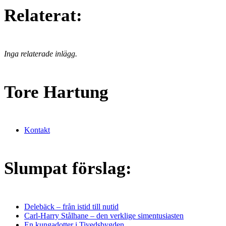
Relaterat:
Inga relaterade inlägg.
Tore Hartung
Kontakt
Slumpat förslag:
Delebäck – från istid till nutid
Carl-Harry Stålhane – den verklige simentusiasten
En kungadotter i Tivedsbygden