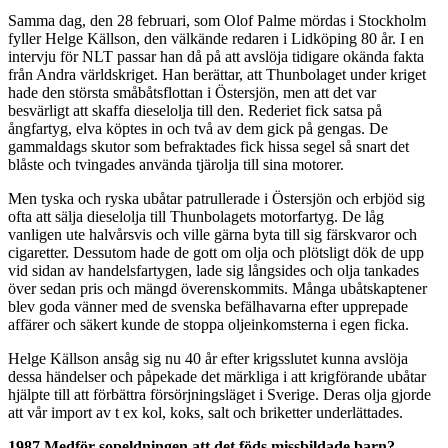
Samma dag, den 28 februari, som Olof Palme mördas i Stockholm
fyller Helge Källson, den välkände redaren i Lidköping 80 år. I en
intervju för NLT passar han då på att avslöja tidigare okända fakta
från Andra världskriget. Han berättar, att Thunbolaget under kriget
hade den största småbåtsflottan i Östersjön, men att det var
besvärligt att skaffa dieselolja till den. Rederiet fick satsa på
ångfartyg, elva köptes in och två av dem gick på gengas. De
gammaldags skutor som befraktades fick hissa segel så snart det
blåste och tvingades använda tjärolja till sina motorer.
Men tyska och ryska ubåtar patrullerade i Östersjön och erbjöd sig
ofta att sälja dieselolja till Thunbolagets motorfartyg. De låg
vanligen ute halvårsvis och ville gärna byta till sig färskvaror och
cigaretter. Dessutom hade de gott om olja och plötsligt dök de upp
vid sidan av handelsfartygen, lade sig långsides och olja tankades
över sedan pris och mängd överenskommits. Många ubåtskaptener
blev goda vänner med de svenska befälhavarna efter upprepade
affärer och säkert kunde de stoppa oljeinkomsterna i egen ficka.
Helge Källson ansåg sig nu 40 år efter krigsslutet kunna avslöja
dessa händelser och påpekade det märkliga i att krigförande ubåtar
hjälpte till att förbättra försörjningsläget i Sverige. Deras olja gjorde
att vår import av t ex kol, koks, salt och briketter underlättades.
1987 Medför sopeldningen att det föds missbildade barn?