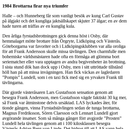
1984 Brottarna firar nya triumfer
Halle – och Hunneberg får som vanligt besök av kung Carl Gustav
på älgjakt och det kungliga jaktsällskapet skjuter 37 älgar; en av dem
hade turen att träffas av en kunglig kula.
Den årliga fyrstadsbrottningen gick denna höst i Osby, där
hemmalaget mötte brottare från Örgryte, Lidköping och Västerås.
Göteborgarna var favoriter och i Lidköpingsklubben var alla oroliga
för att Frank Andersson skulle missa tävlingen. Den charmfulle men
bohemiske världsmästaren hade ofta en förmåga att glömma bort
seriematcher eller vara upptagen av andra begivenheter än brottning.
I sista stund dök han dock upp i Osby, men i sitt uttröttade tillstånd
höll han på att missa invägningen. Han fick väckas av lagledaren
”Pompis” Lundell, som i en taxi fick med sig en yrvaken Frank till
tävlingarna.
Där gjorde västeråsaren Lars Gustafsson sensation genom att
besegra Frank Andersson, men Gustafsson vägde faktiskt 30 kg mer,
så Frank var åtminstone delvis ursäktad. LAS lyckades åter, för
tionde gången, vinna Fyrstadstävlingen sedan de tunga brottarna,
Magnus Fredriksson, Sören Claesson och Lennart Lundell gjort
avgörande insatser. Som så många gånger förr avgjorde ”Prosten”
Lundell hela tävlingen genom att i 100 kilosklassen besegra
Västerås Adrian Berg von Linde. Det bidrog till att LAS vann hela