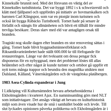
Kinnekulle brunnit ned. Med det försvann en viktig del av
Kinnekulles turisthistoria. Det var byggt 1892 i s k schweizerstil och
klätt med fjällpanel och uppfördes på initiativ av hovmarskalken och
baronen Carl Klingspor, som var en pionjär inom turismen och
också lät bygga Råbäcks Turisthotell. Tornet hade på senare år
förfallit och stängts för allmänheten och blivit ett tillhåll för mindre
trevliga besökare. Deras slarv med eld var antagligen orsak till
branden.
Tragiskt nog skulle dagen efter branden en stor renovering sättas i
gång. Tornet hade blivit byggnadsminnesförklarat och
Riksantikvarieämbetet hade ställt 600.000 kr till förfogande för
restaureringen. Länge var det tveksamt om dessa pengar fick
disponeras för en nybyggnad, men det problemet löstes till allas
belåtenhet och efter något år kunde turister och ortsbor gå uppför ett
nytt torns många trappor och beundra den magnifika utsikten mot
Dalsland, Kålland, Vänerskärgården och de västgötska platåbergen.
1983 Asea-Cylinda expanderar i Jung
I Lidköping vill Kulturnämnden bevara arbetarbostäderna i
Ekholmsgården i kvarteret Ajax. En namninsamling görs med NLT
som initiativtagare. Det ansågs viktigt att bevara en kulturhistorisk
miljö som även visade hur de små i samhället bodde och levde. Till
slut lyckades opinionen påverka politikerna och Ekholmsgården är i