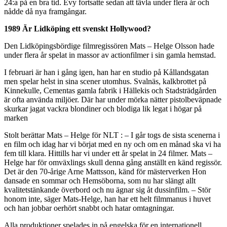
24:a på en bra tid. Evy fortsatte sedan att tävla under flera år och
nådde då nya framgångar.
1989 Är Lidköping ett svenskt Hollywood?
Den Lidköpingsbördige filmregissören Mats – Helge Olsson hade
under flera år spelat in massor av actionfilmer i sin gamla hemstad.
I februari är han i gång igen, han har en studio på Kållandsgatan
men spelar helst in sina scener utomhus. Svalnäs, kalkbrottet på
Kinnekulle, Cementas gamla fabrik i Hällekis och Stadsträdgården
är ofta använda miljöer. Där har under mörka nätter pistolbeväpnade
skurkar jagat vackra blondiner och blodiga lik legat i högar på
marken
Stolt berättar Mats – Helge för NLT : – I går togs de sista scenerna i
en film och idag har vi börjat med en ny och om en månad ska vi ha
fem till klara. Hittills har vi under ett år spelat in 24 filmer. Mats –
Helge har för omväxlings skull denna gång anställt en känd regissör.
Det är den 70-årige Arne Mattsson, känd för mästerverken Hon
dansade en sommar och Hemsöborna, som nu har slängt allt
kvalitetstänkande överbord och nu ägnar sig åt dussinfilm. – Stör
honom inte, säger Mats-Helge, han har ett helt filmmanus i huvet
och han jobbar oerhört snabbt och hatar omtagningar.
Alla produktioner spelades in på engelska för en internationell