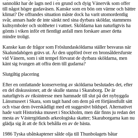
sannolikt har de lagts ned i en grund och dyig Vänervik som offer
till något högre gudaväsen. Kanske som en bön om värme och bättre
klimat? De offrandes situation måste dock ha varit utomordentlig
svår, annars hade de inte sänkt ned sina dyrbara sköldar, stammens
kultsymboler och stoltheter i vattnet. Sköldarna kan naturligtvis ha
gömts i viken inför ett fientligt anfall men forskare anser detta
mindre troligt.
Kanske kan de frågor som Fröslundasköldarna ställer besvaras när
Skalundahögen grävs ut. Är den uppförd över en bronsåldersfurste
vid Vänern, som i sitt tempel förvarat de dyrbara sköldarna, men
känt sig tvungen att offra dem till gudarna?
Slutgiltig placering
Efter en omfattande konservering av sköldarna beslutades det, efter
en del diskussioner, att de skulle stanna i Skaraborg. De är
naturligtvis av riksintresse men hamnade till slut på det nybyggda
Länsmuseet i Skara, som tagit hand om dem på ett förtjänstfullt sätt
och visar dem överskådligt med ett suggestivt bildspel. Alternativet
hade varit Historiska museet i Stockholm, men där finns ju redan det
mesta av Västergötlands arkeologiska skatter; Skaraborgarna kan nu
glädja sig åt att de fick behålla en av de bästa.
1986 Tyska ubåtskaptener sålde olja till Thunbolagets båtar