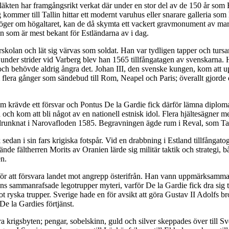
läkten har framgångsrikt verkat där under en stor del av de 150 år som E
dag kommer till Tallin hittar ett modernt varuhus eller snarare galleria s
 höger om högaltaret, kan de då skymta ett vackert gravmonument av mar
an som är mest bekant för Estländarna av i dag.
rskolan och lät sig värvas som soldat. Han var tydligen tapper och tursa
nder strider vid Varberg blev han 1565 tillfångatagen av svenskarna. H
h behövde aldrig ångra det. Johan III, den svenske kungen, kom att uppsk
flera gånger som sändebud till Rom, Neapel och Paris; överallt gjorde
um krävde ett försvar och Pontus De la Gardie fick därför lämna diplom
ch kom att bli något av en nationell estnisk idol. Flera hjältesägner 
drunknat i Narovafloden 1585. Begravningen ägde rum i Reval, som Talli
edan i sin fars krigiska fotspår. Vid en drabbning i Estland tillfångato
kände fältherren Morits av Oranien lärde sig militär taktik och strategi, 
en.
nd för att försvara landet mot angrepp österifrån. Han vann uppmärksam
ns sammanrafsade legotrupper myteri, varför De la Gardie fick dra sig t
ryska trupper. Sverige hade en för avsikt att göra Gustav II Adolfs bror 
e la Gardies förtjänst.
krigsbyten; pengar, sobelskinn, guld och silver skeppades över till Sve