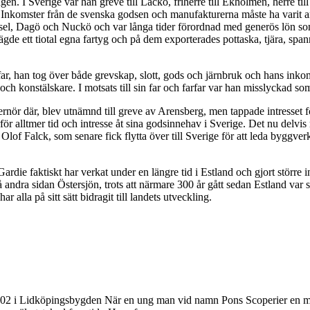
gen. I Sverige var han greve till Läckö, friherre till Ekholmen, herre ti
Inkomster från de svenska godsen och manufakturerna måste ha varit an
el, Dagö och Nuckö och var långa tider förordnad med generös lön som
de ett tiotal egna fartyg och på dem exporterades pottaska, tjära, span
ar, han tog över både grevskap, slott, gods och järnbruk och hans inko
 och konstälskare. I motsats till sin far och farfar var han misslyckad
ernör där, blev utnämnd till greve av Arensberg, men tappade intresset f
r alltmer tid och intresse åt sina godsinnehav i Sverige. Det nu delvis re
lof Falck, som senare fick flytta över till Sverige för att leda byggve
Gardie faktiskt har verkat under en längre tid i Estland och gjort störr
 andra sidan Östersjön, trots att närmare 300 år gått sedan Estland var
lla på sitt sätt bidragit till landets utveckling.
c 2002 i Lidköpingsbygden När en ung man vid namn Pons Scoperier en m