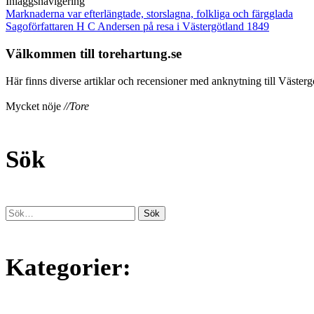
Inläggsnavigering
Marknaderna var efterlängtade, storslagna, folkliga och färgglada
Sagoförfattaren H C Andersen på resa i Västergötland 1849
Välkommen till torehartung.se
Här finns diverse artiklar och recensioner med anknytning till Västergö
Mycket nöje
//Tore
Sök
Kategorier: