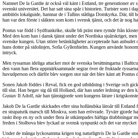
Namnet De la Gardie är också väl känt i Estland, tre generationer av s
svenskt universitet. Det har satt sina spår i historien. Turister som i 
ambitiös lokalguide, hamnar de i Tallins ståtliga Domkyrka. Där, till
han var den förste i släkten som kom i svensk tjänst, och det är nog h
Pontus var född i Sydfrankrike, skulle bli präst men rymde från kloste
Med den kom han i dansk tjänst under det Nordiska sjuårskriget, men u
svenske kungen. Utan större betänkligheter accepterade han anbudet oc
hans dotter på sidolinjen, Sofia Gyllenhielm. Kungen använde honom 
intryck.
Men ryssarnas ideliga attacker mot de svenska besittningarna i Baltic
den vann han flera uppmärksammade segrar över de fruktade ryssarna o
huvudperson och därför blev sorgen stor när det blev känt att Pontus 
Sonen Jakob föddes i Reval, fick en god utbildning i Sverige och gick s
till slut. Han begav sig då till Holland, där han under ledning av den 
Gustav II Adolf, när han tjänstgjorde som kungens lärare i krigskonst
Jakob De la Gardie skickades efter sina holländska läroår till Estla
en strapatsrik marsch till Moskva, som han erövrade. Tyvärr gjorde ha
raskt ihop en ny och under flera år utkämpades häftiga drabbningar mot 
freden i Stolbova blev lyckad ur svensk synpunkt och det var mycket D
Under de många lyckosamma krigen tog naturligtvis De la Gardie stora 