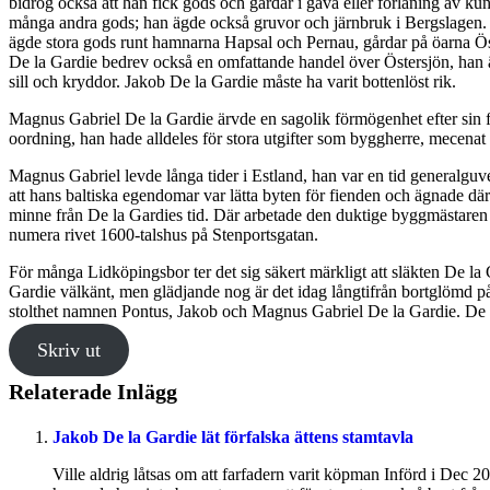
bidrog också att han fick gods och gårdar i gåva eller förläning av kun
många andra gods; han ägde också gruvor och järnbruk i Bergslagen. 
ägde stora gods runt hamnarna Hapsal och Pernau, gårdar på öarna Ös
De la Gardie bedrev också en omfattande handel över Östersjön, han äg
sill och kryddor. Jakob De la Gardie måste ha varit bottenlöst rik.
Magnus Gabriel De la Gardie ärvde en sagolik förmögenhet efter sin f
oordning, han hade alldeles för stora utgifter som byggherre, mecenat
Magnus Gabriel levde långa tider i Estland, han var en tid generalguv
att hans baltiska egendomar var lätta byten för fienden och ägnade därfö
minne från De la Gardies tid. Där arbetade den duktige byggmästaren O
numera rivet 1600-talshus på Stenportsgatan.
För många Lidköpingsbor ter det sig säkert märkligt att släkten De la 
Gardie välkänt, men glädjande nog är det idag långtifrån bortglömd på
stolthet namnen Pontus, Jakob och Magnus Gabriel De la Gardie. De har a
Skriv ut
Relaterade Inlägg
Jakob De la Gardie lät förfalska ättens stamtavla
Ville aldrig låtsas om att farfadern varit köpman Införd i De