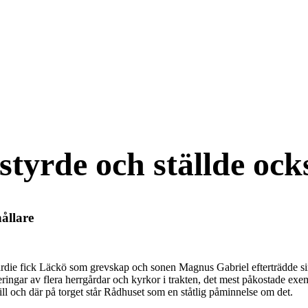
styrde och ställde ock
hållare
rdie fick Läckö som grevskap och sonen Magnus Gabriel efterträdde sin 
ringar av flera herrgårdar och kyrkor i trakten, det mest påkostade e
ll och där på torget står Rådhuset som en ståtlig påminnelse om det.