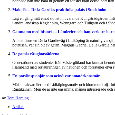
hoppade han inte bara ut genom ett fönster utan också bort från e
Makalös – De la Gardies praktfulla palats i Stockholm
Låg en gång mitt emot slottet i nuvarande Kungsträdgården Infö
i andra landskap Kägleholm, Wenngarn och Tullgarn och i Stock
Gatunamn med historia – Länderier och hantverkare har 
Att det finns en De la Gardieväg i Lidköping är naturligtvis sj
potatisen, var sin bit av gatan. Magnus Gabriel De la Gardie har 
De gamla västgötastäderna
Generationer av studenter från Västergötland har kunnat beund
i samband med restaureringen av nationen och föreställer elva 
En porslinspionjär som också var amatörkonstnär
Målade akvareller med Lidköpingsmotiv och blommor i olja In
Raatikainen. Men de är inte ensamma, många intresserade och du
av
Tore Hartung
Artikel