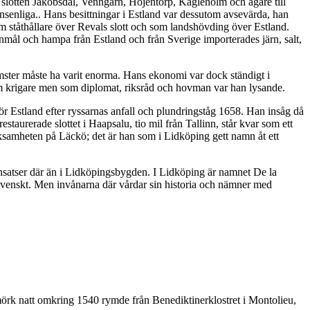
ll slotten Jakobsdal, Venngarn, Höjentorp, Kägleholm och ägare till
senliga.. Hans besittningar i Estland var dessutom avsevärda, han
 ståthållare över Revals slott och som landshövding över Estland.
nmål och hampa från Estland och från Sverige importerades järn, salt,
mster måste ha varit enorma. Hans ekonomi var dock ständigt i
 som krigare men som diplomat, riksråd och hovman var han lysande.
ör Estland efter ryssarnas anfall och plundringståg 1658. Han insåg då
staurerade slottet i Haapsalu, tio mil från Tallinn, står kvar som ett
rksamheten på Läckö; det är han som i Lidköping gett namn åt ett
e insatser där än i Lidköpingsbygden. I Lidköping är namnet De la
 svenskt. Men invånarna där vårdar sin historia och nämner med
örk natt omkring 1540 rymde från Benediktinerklostret i Montolieu,