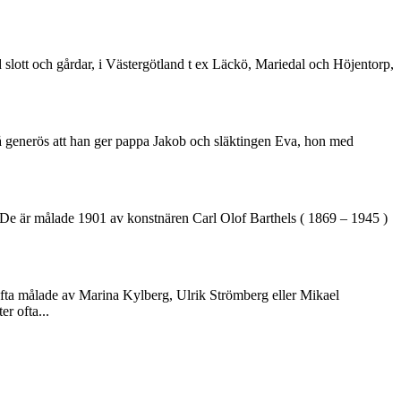
slott och gårdar, i Västergötland t ex Läckö, Mariedal och Höjentorp,
 så generös att han ger pappa Jakob och släktingen Eva, hon med
 De är målade 1901 av konstnären Carl Olof Barthels ( 1869 – 1945 )
ta målade av Marina Kylberg, Ulrik Strömberg eller Mikael
r ofta...