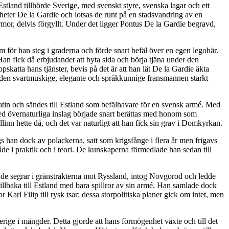
stland tillhörde Sverige, med svenskt styre, svenska lagar och ett
om heter De la Gardie och lotsas de runt på en stadsvandring av en
mor, delvis förgyllt. Under det ligger Pontus De la Gardie begravd,
m för han steg i graderna och förde snart befäl över en egen legohär.
an fick då erbjudandet att byta sida och börja tjäna under den
atta hans tjänster, bevis på det är att han lät De la Gardie äkta
 den svartmuskige, elegante och språkkunnige fransmannen starkt
atin och sändes till Estland som befälhavare för en svensk armé. Med
med övernaturliga inslag började snart berättas med honom som
nn hette då, och det var naturligt att han fick sin grav i Domkyrkan.
gs han dock av polackerna, satt som krigsfånge i flera år men frigavs
både i praktik och i teori. De kunskaperna förmedlade han sedan till
made segrar i gränstrakterna mot Ryssland, intog Novgorod och ledde
illbaka till Estland med bara spillror av sin armé. Han samlade dock
Karl Filip till rysk tsar; dessa storpolitiska planer gick om intet, men
rige i mängder. Detta gjorde att hans förmögenhet växte och till det