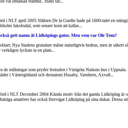
n väl utstakad framtid.. Hans far...
rd i NLT april 2005 Släkten De la Gardie hade på 1600-talet en mängd 
holm Jakobsdal, som senare kom att kallas...
också gett namn åt Lidköpings gator. Men vem var Ole Tom?
älvklart; Nya Stadens grundare måste naturligtvis hedras, men är säkert
verkligen lyckats ta en plats...
ra de målningar som pryder festsalen i Västgöta Nations hus i Uppsala.
städer i Västergötland och dessutom Husaby, Varnhem, Axvall...
förd i NLT December 2004 Kända motiv från det gamla Lidköping är of
ktiga amatörer har också förevigat Lidköping på sina dukar. Dessa sitte