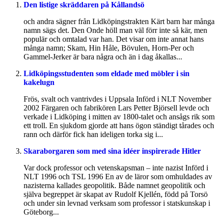
Den listige skräddaren på Kållandsö
och andra sägner från Lidköpingstrakten Kärt barn har många
namn sägs det. Den Onde höll man väl förr inte så kär, men
populär och omtalad var han. Det visar om inte annat hans
många namn; Skam, Hin Håle, Bövulen, Horn-Per och
Gammel-Jerker är bara några och än i dag åkallas...
Lidköpingsstudenten som eldade med möbler i sin
kakelugn
Frös, svalt och vantrivdes i Uppsala Införd i NLT November
2002 Färgaren och fabrikören Lars Petter Björsell levde och
verkade i Lidköping i mitten av 1800-talet och ansågs rik som
ett troll. En sjukdom gjorde att hans ögon ständigt tårades och
rann och därför fick han ideligen torka sig i...
Skaraborgaren som med sina idéer inspirerade Hitler
Var dock professor och vetenskapsman – inte nazist Införd i
NLT 1996 och TSL 1996 En av de läror som omhuldades av
nazisterna kallades geopolitik. Både namnet geopolitik och
själva begreppet är skapat av Rudolf Kjellén, född på Torsö
och under sin levnad verksam som professor i statskunskap i
Göteborg...