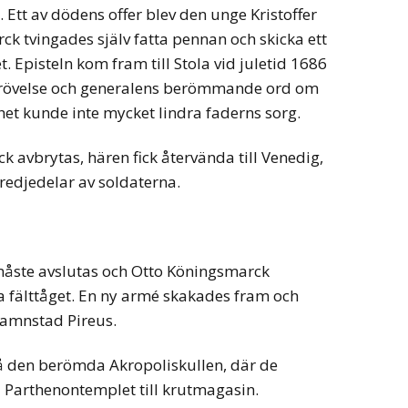
 Ett av dödens offer blev den unge Kristoffer
k tvingades själv fatta pennan och skicka ett
 Episteln kom fram till Stola vid juletid 1686
bedrövelse och generalens berömmande ord om
het kunde inte mycket lindra faderns sorg.
ick avbrytas, hären fick återvända till Venedig,
tredjedelar av soldaterna.
måste avslutas och Otto Köningsmarck
a fälttåget. En ny armé skakades fram och
hamnstad Pireus.
på den berömda Akropoliskullen, där de
va Parthenontemplet till krutmagasin.