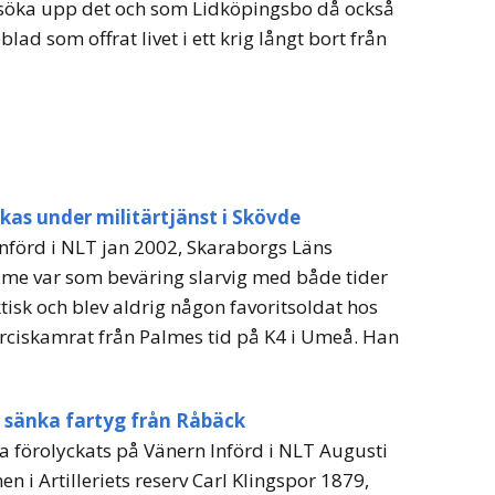
 söka upp det och som Lidköpingsbo då också
lad som offrat livet i ett krig långt bort från
kas under militärtjänst i Skövde
 Införd i NLT jan 2002, Skaraborgs Läns
me var som beväring slarvig med både tider
tisk och blev aldrig någon favoritsoldat hos
erciskamrat från Palmes tid på K4 i Umeå. Han
 sänka fartyg från Råbäck
 förolyckats på Vänern Införd i NLT Augusti
n i Artilleriets reserv Carl Klingspor 1879,