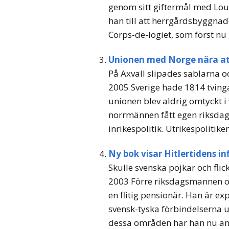
genom sitt giftermål med Louis
han till att herrgårdsbyggna
Corps-de-logiet, som först nu
Unionen med Norge nära att 
På Axvall slipades sablarna o
2005 Sverige hade 1814 tving
unionen blev aldrig omtyckt i 
norrmännen fått egen riksdag
inrikespolitik. Utrikespolitike
Ny bok visar Hitlertidens in
Skulle svenska pojkar och flick
2003 Förre riksdagsmannen o
en flitig pensionär. Han är e
svensk-tyska förbindelserna 
dessa områden har han nu använ