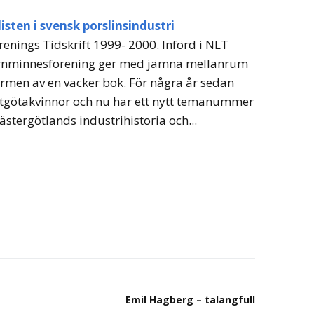
sten i svensk porslinsindustri
enings Tidskrift 1999- 2000. Införd i NLT
ornminnesförening ger med jämna mellanrum
formen av en vacker bok. För några år sedan
tgötakvinnor och nu har ett nytt temanummer
stergötlands industrihistoria och...
Emil Hagberg – talangfull