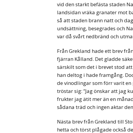
vid den starkt befästa staden Na
landsidan vräka granater mot b
så att staden brann natt och dag.
undsättning, besegrades och Nafp
var då svårt nedbränd och utmat
Från Grekland hade ett brev från 
fjärran Kålland. Det gladde säk
särskilt som det i brevet stod at
han deltog i hade framgång. Dock
de vinodlingar som förr varit e
tröstar sig: ”Jag önskar att jag 
frukter jag ätit mer än en månad
sådana träd och ingen aktar de
Nästa brev från Grekland till Sto
hetta och törst plågade också de