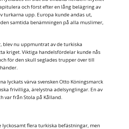
apitulera och först efter en lång belägring av
av turkarna upp. Europa kunde andas ut,
, den samtida benämningen på alla muslimer,
r, blev nu uppmuntrat av de turkiska
tta kriget. Viktiga handelsfördelar kunde nås
ch för den skull seglades trupper över till
 händer.
rna lyckats värva svensken Otto Köningsmarck
ka frivilliga, ärelystna adelsynglingar. En av
h var från Stola på Kålland.
 lyckosamt flera turkiska befästningar, men