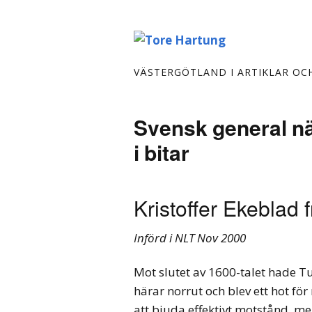
VÄSTERGÖTLAND I ARTIKLAR OC
Svensk general nä
i bitar
Kristoffer Ekeblad f
Införd i NLT Nov 2000
Mot slutet av 1600-talet hade T
härar norrut och blev ett hot f
att bjuda effektivt motstånd, men