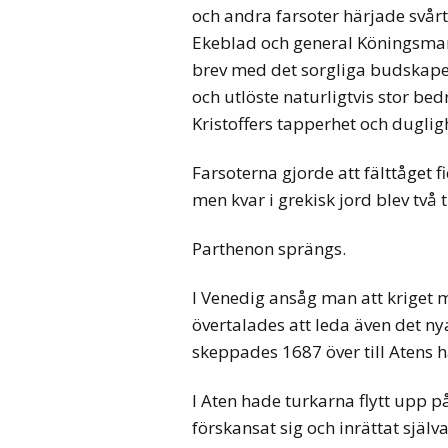
och andra farsoter härjade svårt.
Ekeblad och general Köningsmarc
brev med det sorgliga budskapet.
och utlöste naturligtvis stor 
Kristoffers tapperhet och duglig
Farsoterna gjorde att fälttåget f
men kvar i grekisk jord blev två 
Parthenon sprängs.
I Venedig ansåg man att kriget 
övertalades att leda även det ny
skeppades 1687 över till Atens 
I Aten hade turkarna flytt upp 
förskansat sig och inrättat själ