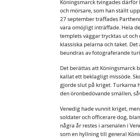
Köningsmarck tvingades därför
och mörsare, som han ställt upp
27 september träffades Parthe
vara omöjligt inträffade. Hela de
templets väggar trycktas ut och 
klassiska pelarna och taket. Det
beundras av fotograferande turis
Det berättas att Köningsmarck bl
kallat ett beklagligt missöde. S
gjorde slut på kriget. Turkarna 
den öronbedövande smällen, såvä
Venedig hade vunnit kriget, me
soldater och officerare dog, bla
några år restes i arsenalen i Ve
som en hyllning till general Kö