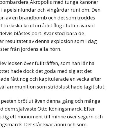
 bombardera Akropolis med tunga kanoner
 i apelsinlundar och vingårdar runt om. Den
non av en brandbomb och det som troddes
t turkiska krutförrådet flög i luften varvid
delvis blåstes bort. Kvar stod bara de
 är resultatet av denna explosion som i dag
ter från jordens alla hörn.
ev ledsen över fullträffen, som han lär ha
kottet hade dock det goda med sig att det
hade fått nog och kapitulerade en vecka efter
l ammunition som stridslust hade tagit slut.
n pesten bröt ut även denna gång och många
nd dem självaste Otto Köningsmarck. Efter
nedig ett monument till minne över segern och
ningsmarck. Det står kvar ännu och som