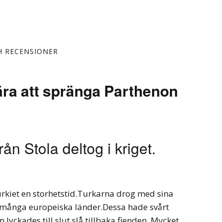
H RECENSIONER
ra att spränga Parthenon
rån Stola deltog i kriget.
urkiet en storhetstid.Turkarna drog med sina
ör många europeiska länder.Dessa hade svårt
 lyckades till slut slå tillbaka fienden. Mycket