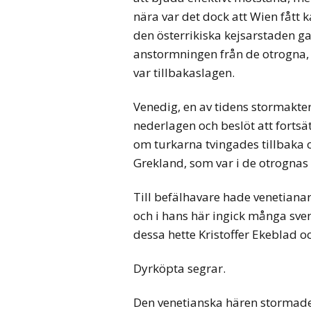
nära var det dock att Wien fått k
den österrikiska kejsarstaden g
anstormningen från de otrogna
var tillbakaslagen.
Venedig, en av tidens stormakte
nederlagen och beslöt att fortsä
om turkarna tvingades tillbaka o
Grekland, som var i de otrognas
Till befälhavare hade venetiana
och i hans här ingick många svens
dessa hette Kristoffer Ekeblad oc
Dyrköpta segrar.
Den venetianska hären stormade