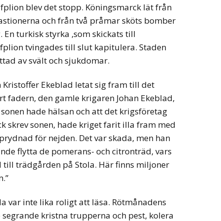
fplion blev det stopp. Köningsmarck lät från
astionerna och från två pråmar sköts bomber
 En turkisk styrka ,som skickats till
lion tvingades till slut kapitulera. Staden
tad av svält och sjukdomar.
Kristoffer Ekeblad letat sig fram till det
ert fadern, den gamle krigaren Johan Ekeblad,
t sonen hade hälsan och att det krigsföretag
 skrev sonen, hade kriget farit illa fram med
n prydnad för nejden. Det var skada, men han
kunde flytta de pomerans- och citronträd, vars
 till trädgården på Stola. Här finns miljoner
m.”
la var inte lika roligt att läsa. Rötmånadens
 segrande kristna trupperna och pest, kolera