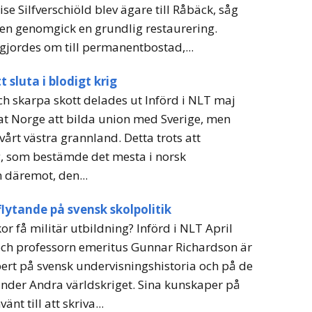
e Silfverschiöld blev ägare till Råbäck, såg
den genomgick en grundlig restaurering.
 gjordes om till permanentbostad,...
sluta i blodigt krig
ch skarpa skott delades ut Införd i NLT maj
at Norge att bilda union med Sverige, men
vårt västra grannland. Detta trots att
, som bestämde det mesta i norsk
n däremot, den...
flytande på svensk skolpolitik
or få militär utbildning? Införd i NLT April
ch professorn emeritus Gunnar Richardson är
xpert på svensk undervisningshistoria och på de
under Andra världskriget. Sina kunskaper på
t till att skriva...