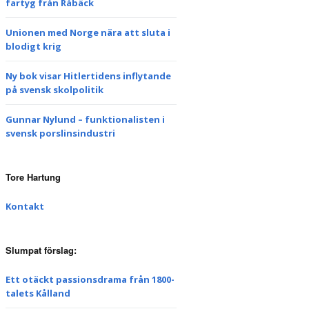
fartyg från Råbäck
Unionen med Norge nära att sluta i
blodigt krig
Ny bok visar Hitlertidens inflytande
på svensk skolpolitik
Gunnar Nylund – funktionalisten i
svensk porslinsindustri
Tore Hartung
Kontakt
Slumpat förslag:
Ett otäckt passionsdrama från 1800-
talets Kålland