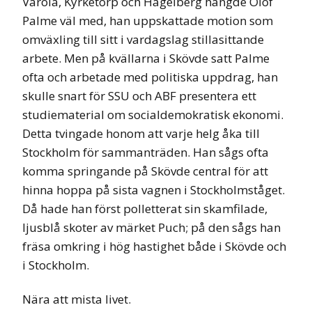
Varola, Kyrketorp och Hagelberg hängde Olof
Palme väl med, han uppskattade motion som
omväxling till sitt i vardagslag stillasittande
arbete. Men på kvällarna i Skövde satt Palme
ofta och arbetade med politiska uppdrag, han
skulle snart för SSU och ABF presentera ett
studiematerial om socialdemokratisk ekonomi.
Detta tvingade honom att varje helg åka till
Stockholm för sammanträden. Han sågs ofta
komma springande på Skövde central för att
hinna hoppa på sista vagnen i Stockholmståget.
Då hade han först polletterat sin skamfilade,
ljusblå skoter av märket Puch; på den sågs han
fräsa omkring i hög hastighet både i Skövde och
i Stockholm.
Nära att mista livet.