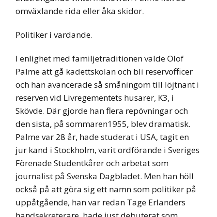
omväxlande rida eller åka skidor.
Politiker i vardande.
I enlighet med familjetraditionen valde Olof
Palme att gå kadettskolan och bli reservofficer
och han avancerade så småningom till löjtnant i
reserven vid Livregementets husarer, K3, i
Skövde. Där gjorde han flera repövningar och
den sista, på sommaren1955, blev dramatisk.
Palme var 28 år, hade studerat i USA, tagit en
jur kand i Stockholm, varit ordförande i Sveriges
Förenade Studentkårer och arbetat som
journalist på Svenska Dagbladet. Men han höll
också på att göra sig ett namn som politiker på
uppåtgående, han var redan Tage Erlanders
handsekreterare, hade just debuterat som