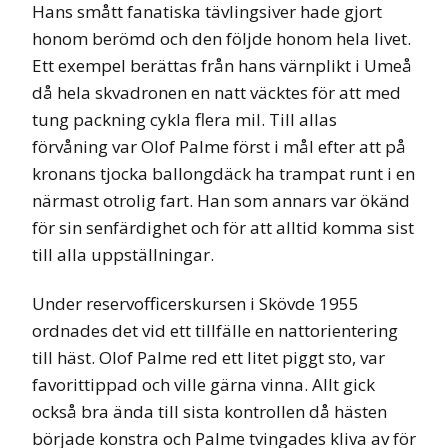
Hans smått fanatiska tävlingsiver hade gjort
honom berömd och den följde honom hela livet.
Ett exempel berättas från hans värnplikt i Umeå
då hela skvadronen en natt väcktes för att med
tung packning cykla flera mil. Till allas
förvåning var Olof Palme först i mål efter att på
kronans tjocka ballongdäck ha trampat runt i en
närmast otrolig fart. Han som annars var ökänd
för sin senfärdighet och för att alltid komma sist
till alla uppställningar.
Under reservofficerskursen i Skövde 1955
ordnades det vid ett tillfälle en nattorientering
till häst. Olof Palme red ett litet piggt sto, var
favorittippad och ville gärna vinna. Allt gick
också bra ända till sista kontrollen då hästen
började konstra och Palme tvingades kliva av för