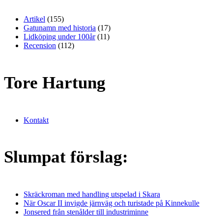
Artikel
(155)
Gatunamn med historia
(17)
Lidköping under 100år
(11)
Recension
(112)
Tore Hartung
Kontakt
Slumpat förslag:
Skräckroman med handling utspelad i Skara
När Oscar II invigde järnväg och turistade på Kinnekulle
Jonsered från stenålder till industriminne