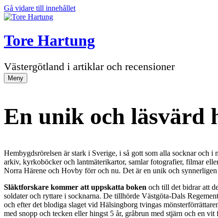
Gå vidare till innehållet
Tore Hartung
Västergötland i artiklar och recensioner
Meny
En unik och läsvärd
Hembygdsrörelsen är stark i Sverige, i så gott som alla socknar och i m
arkiv, kyrkoböcker och lantmäterikartor, samlar fotografier, filmar ell
Norra Härene och Hovby förr och nu. Det är en unik och synnerligen läs
Släktforskare kommer att uppskatta boken
och till det bidrar att 
soldater och ryttare i socknarna. De tillhörde Västgöta-Dals Regeme
och efter det blodiga slaget vid Hälsingborg tvingas mönsterförrättaren 
med snopp och tecken eller hingst 5 år, gråbrun med stjärn och en vit f