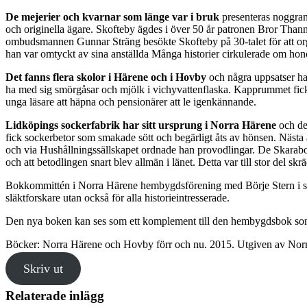
De mejerier och kvarnar som länge var i bruk
presenteras noggran
och originella ägare. Skofteby ägdes i över 50 år patronen Bror Than
ombudsmannen Gunnar Sträng besökte Skofteby på 30-talet för att org
han var omtyckt av sina anställda Många historier cirkulerade om hon
Det fanns flera skolor i Härene och i Hovby
och några uppsatser han
ha med sig smörgåsar och mjölk i vichyvattenflaska. Kapprummet fic
unga läsare att häpna och pensionärer att le igenkännande.
Lidköpings sockerfabrik har sitt ursprung i Norra Härene
och de
fick sockerbetor som smakade sött och begärligt åts av hönsen. Nästa 
och via Hushållningssällskapet ordnade han provodlingar. De Skarab
och att betodlingen snart blev allmän i länet. Detta var till stor del sk
Bokkommittén i Norra Härene hembygdsförening med Börje Stern i spet
släktforskare utan också för alla historieintresserade.
Den nya boken kan ses som ett komplement till den hembygdsbok so
Böcker: Norra Härene och Hovby förr och nu. 2015. Utgiven av No
Skriv ut
Relaterade inlägg