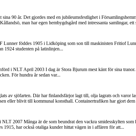
sina 90 år. Det gjordes med en jubileumsfestlighet i Församlingshemme
 Kållandsö, man har egen hembygdsgård med intressanta samlingar, ett st
 F Lunner föddes 1905 i Lidköping som son till maskinisten Fritiof Lu
n 1924 studenten på latinlinjen...
rd i NLT April 2003 I dag är Stora Bjurum mest känt för sina tranor. 
cken. För hundra år sedan var...
av sjöfarten. Där har finlandsfärjor lagt till, olja lagrats och varor la
 eller blivit till kommunal konsthall. Containertrafiken har gjort dem
rd i NLT 2007 Många är de som beundrat den vackra smidesskylten som hä
1915, har också otaliga kunder hittat vägen in i affären för att...