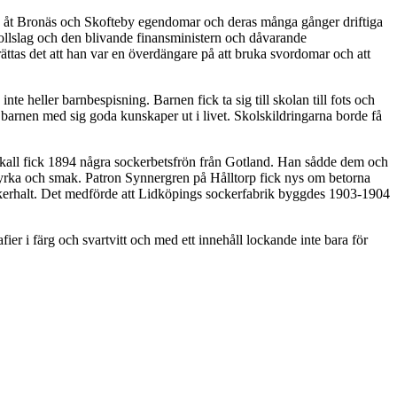
så åt Bronäs och Skofteby egendomar och deras många gånger driftiga
ollslag och den blivande finansministern och dåvarande
tas det att han var en överdängare på att bruka svordomar och att
e heller barnbespisning. Barnen fick ta sig till skolan till fots och
rnen med sig goda kunskaper ut i livet. Skolskildringarna borde få
Skall fick 1894 några sockerbetsfrön från Gotland. Han sådde dem och
styrka och smak. Patron Synnergren på Hålltorp fick nys om betorna
kerhalt. Det medförde att Lidköpings sockerfabrik byggdes 1903-1904
i färg och svartvitt och med ett innehåll lockande inte bara för