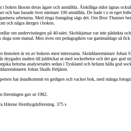
t i boken liksom deras ägare och anställda. Åtskilliga sidor ägnas ock
ner och han basade över närmare 100 anställda. De hade t o m eget fotb
anisera arbetarna. Med ringa framgång sägs det. Om Bror Thanner berät
om och några återges i boken.
dlar om undervisningen på 40-talet. Skolskjutsar var inte påtänkta och int
k duga som matsal. Men även om pedagogiken var gammaldags så fick ba
n historien är en av bokens mest intressanta. Skräddaremästare Johan 
år drygades malten till juldrickat ut med sockerbetor och det gav god 
orgska betorna analyserades sedan i Tyskland och befann hålla god soc
räddaremästaren Johan Skalls förtjänst.
sen har åstadkommit en gedigen och vacker bok, med många fotografier 
m föreningen gav ut 1982.
rra Härene Hembygdsförening. 375 s