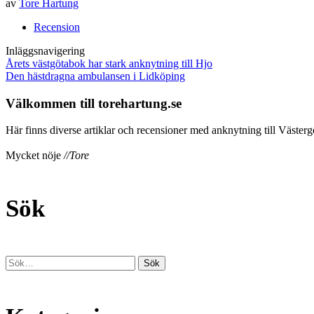
av
Tore Hartung
Recension
Inläggsnavigering
Årets västgötabok har stark anknytning till Hjo
Den hästdragna ambulansen i Lidköping
Välkommen till torehartung.se
Här finns diverse artiklar och recensioner med anknytning till Västergö
Mycket nöje
//Tore
Sök