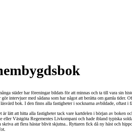
 hembygdsbok
ånga städer har föreningar bildats för att minnas och ta till vara sin hi
er gör intervjuer med sådana som har något att berätta om gamla tider. O
värd bok. I den finns alla fastigheter i socknarna avbildade, oftast i fä
det är lätt att hitta alla fastigheter tack vare kartdelen i början av boken
nte eller Västgöta Regementes Livkompani och hade ibland typiska solda
skriva att flera hästar blivit skjutna.. Ryttaren fick då ny häst och hipp
ot.