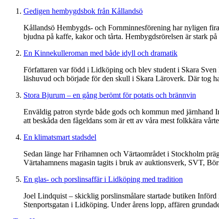
Gedigen hembygdsbok från Kållandsö
Kållandsö Hembygds- och Fornminnesförening har nyligen firat 
bjudna på kaffe, kakor och tårta. Hembygdsrörelsen är stark på
En Kinnekulleroman med både idyll och dramatik
Författaren var född i Lidköping och blev student i Skara Sven
läshuvud och började för den skull i Skara Läroverk. Där tog ha
Stora Bjurum – en gång berömt för potatis och brännvin
Enväldig patron styrde både gods och kommun med järnhand Infö
att beskåda den fågeldans som är ett av våra mest folkkära vårte
En klimatsmart stadsdel
Sedan länge har Frihamnen och Värtaområdet i Stockholm präglats 
Värtahamnens magasin tagits i bruk av auktionsverk, SVT, Börsen
En glas- och porslinsaffär i Lidköping med tradition
Joel Lindquist – skicklig porslinsmålare startade butiken Infö
Stenportsgatan i Lidköping. Under årens lopp, affären grundades 