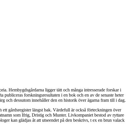
storia. Hembygdsgårdarna ligger tätt och många intresserade forskar i
fta publiceras forskningsresultaten i en bok och en av de senaste heter
rg och dessutom innehåller den en historik över ägarna fram till i dag.
 och ett gårdsregister längst bak. Värdefull är också förteckningen över
tnamn som Ifrig, Dristig och Munter. Livkompaniet bestod av ryttare
ologer kan glädjas åt att utseendet på den beskrivs, t ex en brun valack