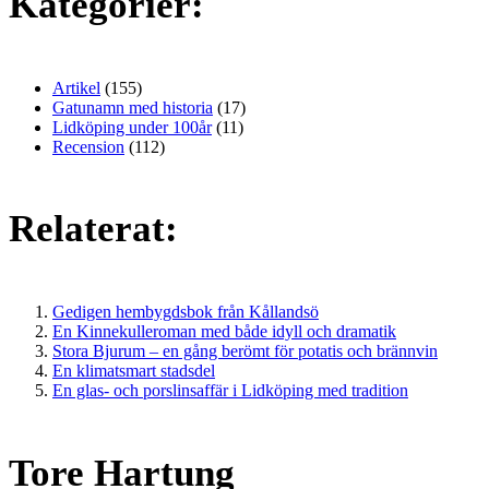
Kategorier:
Artikel
(155)
Gatunamn med historia
(17)
Lidköping under 100år
(11)
Recension
(112)
Relaterat:
Gedigen hembygdsbok från Kållandsö
En Kinnekulleroman med både idyll och dramatik
Stora Bjurum – en gång berömt för potatis och brännvin
En klimatsmart stadsdel
En glas- och porslinsaffär i Lidköping med tradition
Tore Hartung