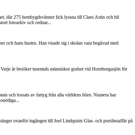
t, där 275 hembygdsvänner fick lyssna till Claes Astin och bli
ort fotoarkiv och ordnar...
nner och hans hustru. Han visade sig i skolan vara begåvad med
Varje år besöker tusentals människor godset vid Hornborgasjön för
stats och lossats av fartyg från alla världens hörn. Numera har
 onödiga...
nger ovanför ingången till Joel Lindquists Glas- och porslinsaffär på